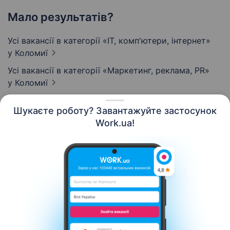
Мало результатів?
Усі вакансії в категорії «IT, комп'ютери, інтернет»
у Коломиї
Усі вакансії в категорії «Маркетинг, реклама, PR»
у Коломиї
Шукаєте роботу? Завантажуйте застосунок
Work.ua!
Українська
Ресурси
Контакти
Про нас
Кар’єра