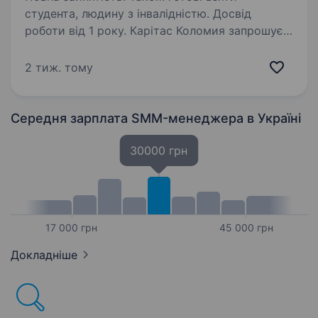
студента, людину з інвалідністю. Досвід
роботи від 1 року. Карітас Коломия запрошує
до команди комунікаційника /
комунікаційницю та координатора волонетрів
2 тиж. тому
Карітас Коломия — Єпархіальний благодійний
фонд Коломийської єпархії УГКЦ, яка понад 30
років допомагає людям у потребі,…
Середня зарплата SMM-менеджера
в Україні
30000 грн
17 000 грн
45 000 грн
Докладніше