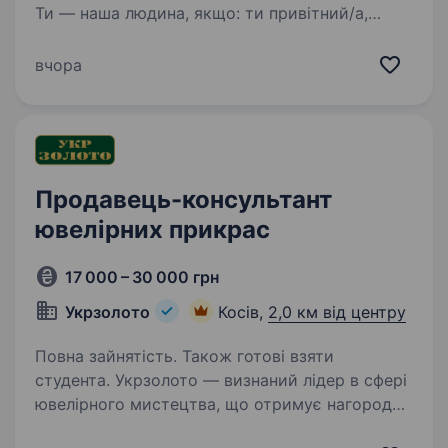
Ти — наша людина, якщо: ти привітний/а,
відкритий/а до спілкування та готовий/а
допомагати людям хочеш працювати
вчора
в команді і цінуєш підтримку колег…
Продавець-консультант
ювелірних прикрас
17 000 – 30 000 грн
Укрзолото
Косів,
2,0 км від центру
Повна зайнятість. Також готові взяти
студента. Укрзолото — визнаний лідер в сфері
ювелірного мистецтва, що отримує нагороди
за якість та сервіс. Зараз ми в пошуку