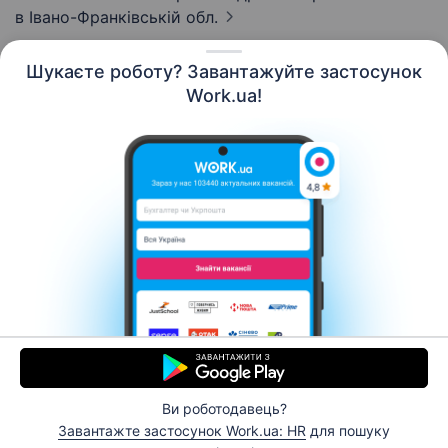
в Івано-Франківській обл.
Шукаєте роботу? Завантажуйте застосунок
Work.ua!
Українська
Ресурси
Контакти
Про нас
Кар’єра
Новини Work.ua
Допомога
Умови використання
Роботодавцю
Ви роботодавець?
© 2006–2026 Work.ua. Сервіс пошуку роботи №1 в
Завантажте застосунок Work.ua: HR
для пошуку
Україні.