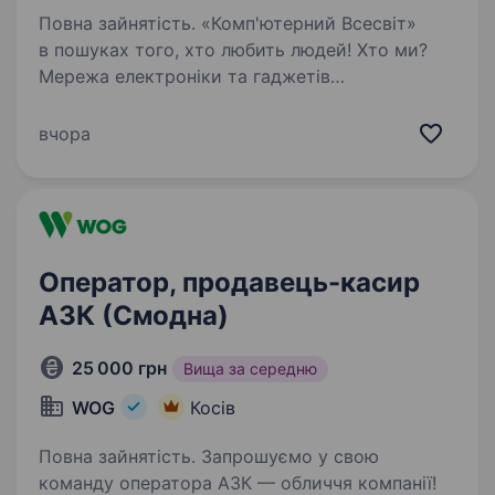
Повна зайнятість. «Комп'ютерний Всесвіт»
в пошуках того, хто любить людей! Хто ми?
Мережа електроніки та гаджетів
«Комп'ютерний Всесвіт». Ми працюємо
на ринку понад 20років. Де ми? Понад 70
вчора
магазинів на території України + інтернет…
Оператор, продавець-касир
АЗК (Смодна)
25 000 грн
Вища за середню
WOG
Косів
Повна зайнятість. Запрошуємо у свою
команду оператора АЗК — обличчя компанії!