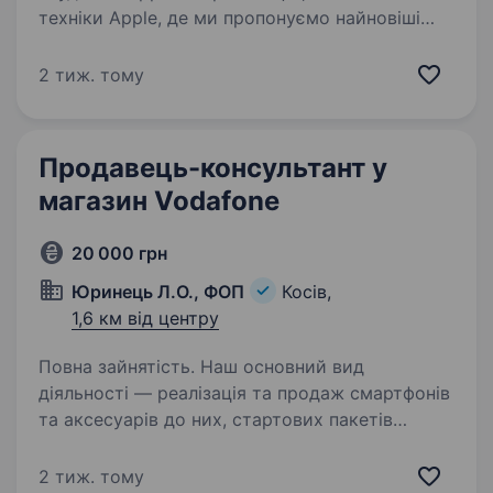
техніки Apple, де ми пропонуємо найновіші
гаджети, аксесуари та сервіс високого рівня.
Готові взяти без досвіду — у нас є команда,
2 тиж. тому
яка навчить всього необхідного для початку
роботи!…
Продавець-консультант у
магазин Vodafone
20 000 грн
Юринець Л.О., ФОП
Косів,
1,6 км від центру
Повна зайнятість. Наш основний вид
діяльності — реалізація та продаж смартфонів
та аксесуарів до них, стартових пакетів
Vodafone та обслуговування абонентів.
Працюємо на ринку більше 10 років.
2 тиж. тому