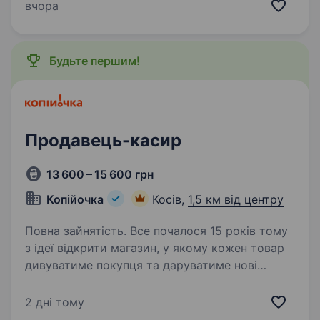
продавця-консультанта, що доповнить нашу
вчора
команду професіоналів. Ми пропонуємо:
Гнучкий графік…
Будьте першим!
Продавець-касир
13 600 – 15 600 грн
Копійочка
Косів,
1,5 км від центру
Повна зайнятість. Все почалося 15 років тому
з ідеї відкрити магазин, у якому кожен товар
дивуватиме покупця та даруватиме нові
враження. Зараз мережа «Копійочка» налічує
понад 500 магазинів у 16 областях України,
2 дні тому
а в нашій команді…