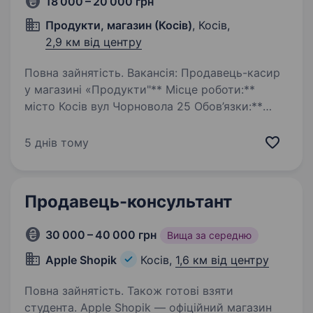
18 000 – 20 000 грн
Продукти, магазин (Косів)
, Косів,
2,9 км від центру
Повна зайнятість. Вакансія: Продавець-касир
у магазині «Продукти"** Місце роботи:**
місто Косів вул Чорновола 25 Обов’язки:**
Обслуговування покупців на касі та в магазині
Прийом та розміщення товарів на полицях
5 днів тому
Контроль…
Продавець-консультант
30 000 – 40 000 грн
Вища за середню
Apple Shopik
Косів,
1,6 км від центру
Повна зайнятість. Також готові взяти
студента. Apple Shopik — офіційний магазин