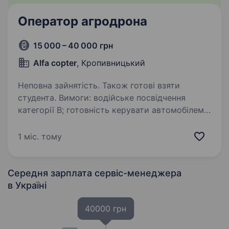
Оператор агродрона
15 000 – 40 000 грн
Alfa copter
, Кропивницький
Неповна зайнятість. Також готові взяти
студента. Вимоги: водійське посвідчення
категорії B; готовність керувати автомобілем
із причепом; впевнене користування ПК
та GPS-навігацією; уважність,
1 міс. тому
відповідальність, швидка реакція; готовність
працювати фізично…
Середня зарплата сервіс-менеджера
в Україні
40000 грн