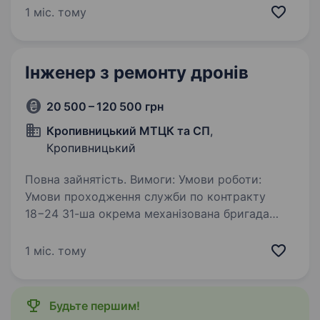
до 24 років; Термін служби: чітко
1 міс. тому
визначений — 2 роки; Спеціалізація:…
Інженер з ремонту дронів
20 500 – 120 500 грн
Кропивницький МТЦК та СП
,
Кропивницький
Повна зайнятість. Вимоги: Умови роботи:
Умови проходження служби по контракту
18−24 31-ша окрема механізована бригада
імені генерал-хорунжого Леоніда
Ступницького (в/ч А4773) пропонує контракт
1 міс. тому
для громадян віком від 18 до 25 років…
Будьте першим!