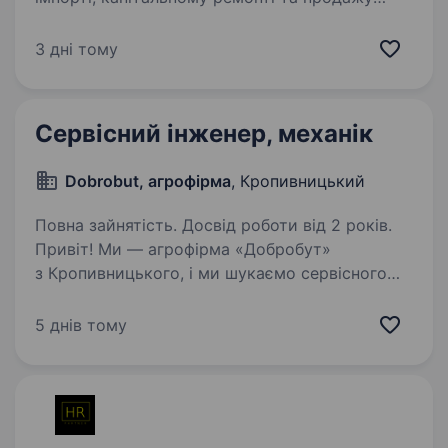
сільськогосподарської техніки.
Ми виробляємо кастомні агродеталі
3 дні тому
та пропонуємо широкий асортимент
оригінальних та аналогових запчастин…
Сервісний інженер, механік
Dobrobut, агрофірма
, Кропивницький
Повна зайнятість. Досвід роботи від 2 років.
Привіт! Ми — агрофірма «Добробут»
з Кропивницького, і ми шукаємо сервісного
інженера-механіка, який стане надійним
партнером у підтримці та ремонті нашої
5 днів тому
техніки. Якщо ти любиш техніку, маєш
практичний досвід і…