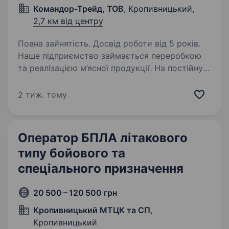
Командор-Трейд, ТОВ
, Кропивницький,
2,7 км від центру
Повна зайнятість. Досвід роботи від 5 років.
Наше підприємство займається переробкою
та реалізацією м’ясної продукції. На постійну
роботу запрошуємо кваліфікованого,
енергійного, без шкідливих звичок,
2 тиж. тому
професійного фахівеця з ремонту
та технічного обслуговування…
Оператор БПЛА літакового
типу бойового та
спеціального призначення
20 500 – 120 500 грн
Кропивницький МТЦК та СП
,
Кропивницький