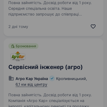
Повна зайнятість. Досвід роботи від 1 року.
Середня спеціальна освіта. Наше
підприємство запрошує до співпраці
відповідальних та мотивованих людей, які
прагнуть розвиватися у технічній сфері.
2 дні тому
Ми готові інвестувати у ваше навчання
та допомогти стати професіоналом.Умови
роботи: позміний…
Бронювання
Сервісний інженер (агро)
Агро Кар Україна
Кропивницький,
6,1 км від центру
Повна зайнятість. Досвід роботи від 1 року.
Компанія «Агро Кар» спеціалізується на
імпорті, капітальному ремонті та продажу