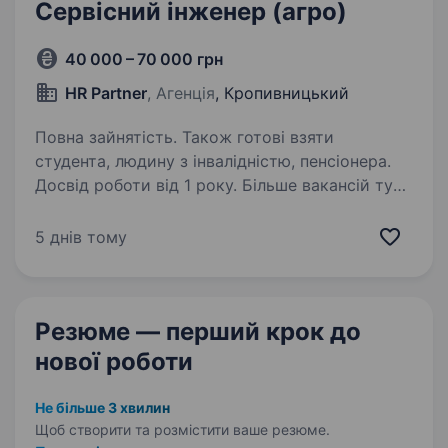
Сервісний інженер (агро)
40 000 – 70 000 грн
HR Partner
, Агенція
, Кропивницький
Повна зайнятість. Також готові взяти
студента, людину з інвалідністю, пенсіонера.
Досвід роботи від 1 року. Більше вакансій тут,
підписуйся, щоб завжди бути в курсі
https://www.facebook.com/HR.P.a.r.t.n.e.r.Rivne/
5 днів тому
Основні обов’язки: роботи з гарантійного та
післягарантійного обслуговування,
передпродажного та післяпродажного…
Резюме — перший крок
до
нової роботи
Не більше 3 хвилин
Щоб створити та розмістити ваше
резюме.