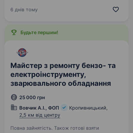
Компанія «Агробудівельний альянс «Астра"» —
один з найбільших постачальників і сервісних
6 днів тому
операторів сільськогосподарської техніки
в Україні, що представляє відомі в Європі і
світі марки. Провідні напрями нашої…
Будьте першим!
Майстер з ремонту бензо- та
електроінструменту,
зварювального обладнання
25 000 грн
Вовчик А.І., ФОП
Кропивницький,
2,5 км від центру
Повна зайнятість. Також готові взяти