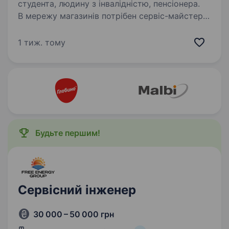
студента, людину з інвалідністю, пенсіонера.
В мережу магазинів потрібен сервіс-майстер
для ремонту інструменту та обладнання.
Вимоги: Знання принципів та методів ремонту.
1 тиж. тому
Вміння використовувати інструменти
та обладнання для ремонту. Відповідальність…
Будьте першим!
Сервісний інженер
30 000 – 50 000 грн