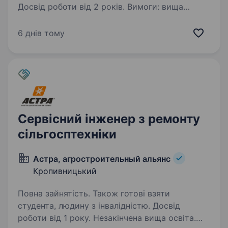
Досвід роботи від 2 років. Вимоги: вища
технічна освіта; досвід роботи від 2 років;
знання принципів роботи телекомунікаційного
6 днів тому
обладнання; досвід ремонту електронного
обладнання; знання схемотехніки; навички
роботи з вимірювальним…
Сервісний інженер з ремонту
сільгосптехніки
Астра, агростроительный альянс
Кропивницький
Повна зайнятість. Також готові взяти
студента, людину з інвалідністю. Досвід
роботи від 1 року. Незакінчена вища освіта.