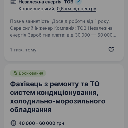
Незалежна енергія, ТОВ
Кропивницький,
0,6 км від центру
Повна зайнятість. Досвід роботи від 1 року.
Сервісний інженер Компанія: ТОВ Незалежна
енергія Заробітна плата: від 30 000 — 50 000
грн (ставка + бонуси) Зайнятість: повна ⸻
Про компанію ТОВ Незалежна енергія —
1 тиж. тому
команда, яка вже 9років будує енергетичну
незалежність…
Бронювання
Фахівець з ремонту та ТО
систем кондиціонування,
холодильно-морозильного
обладнання
40 000 – 60 000 грн