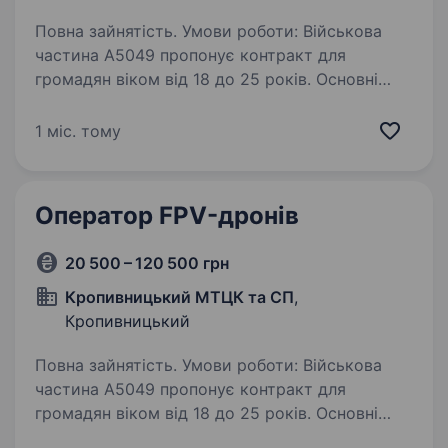
Повна зайнятість. Умови роботи: Військова
частина А5049 пропонує контракт для
громадян віком від 18 до 25 років. Основні
умови контракту «18−24: Дрони» Вік: від 18
до 24 років; Термін служби: чітко
1 міс. тому
визначений — 2 роки; …
Оператор FPV-дронів
20 500 – 120 500 грн
Кропивницький МТЦК та СП
,
Кропивницький
Повна зайнятість. Умови роботи: Військова
частина А5049 пропонує контракт для
громадян віком від 18 до 25 років. Основні
умови контракту «18−24: Дрони» Вік: від 18