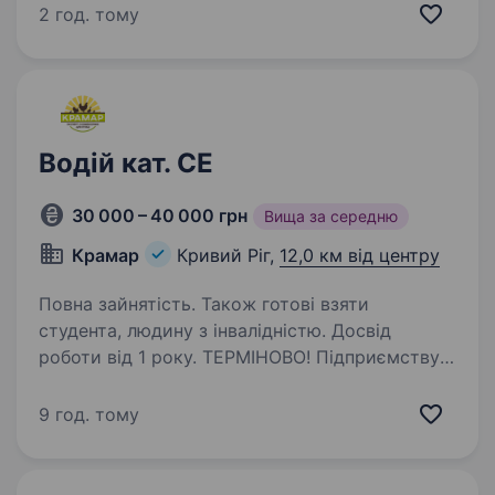
тон) для работи по Україні (кат. С, С1.). Також
2 год. тому
готові взяти людину з інвалідністю. Обов’язки:
Виконання…
Водій кат. СЕ
30 000 – 40 000 грн
Вища за середню
Крамар
Кривий Ріг,
12,0 км від центру
Повна зайнятість. Також готові взяти
студента, людину з інвалідністю. Досвід
роботи від 1 року. ТЕРМІНОВО! Підприємству
по виробництву комбікормів на постійну
работу потрібно водії на самоскид для работи
9 год. тому
по Україні (кат.СЕ). Також готові взяти людину
з інвалідністю. Обов’язки: Виконання доставки
продукції…