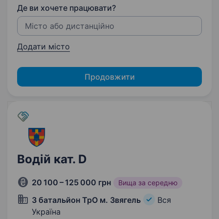
Де ви хочете працювати?
Додати місто
Продовжити
Водій кат. D
20 100 – 125 000 грн
Вища за середню
3 батальйон ТрО м. Звягель
Вся
Україна