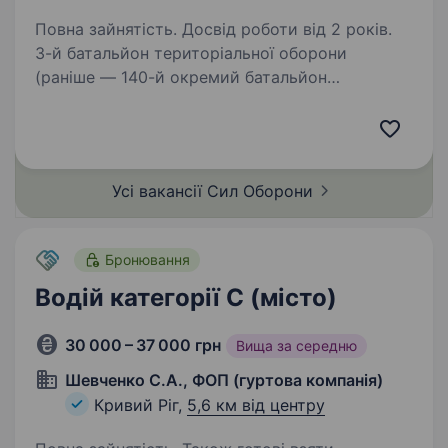
Повна зайнятість. Досвід роботи від 2 років.
3-й батальйон територіальної оборони
(раніше — 140-й окремий батальйон
територіальної оборони) — військове
формування Сил територіальної оборони
Збройних Сил України, у складі 115 окремої
бригади територіальної…
Усі вакансії Сил
Оборони
Бронювання
Водій категорії С (місто)
30 000 – 37 000 грн
Вища за середню
Шевченко С.А., ФОП (гуртова компанія)
Кривий Ріг,
5,6 км від центру