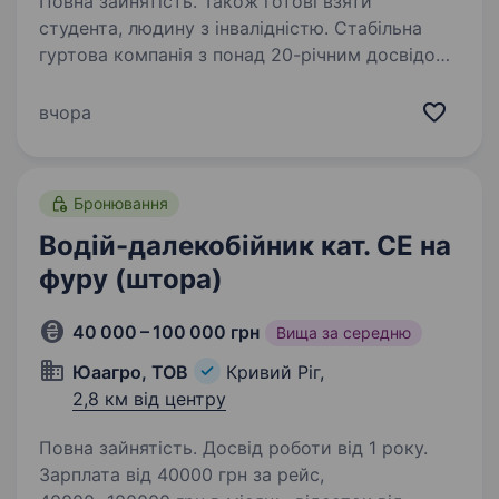
Повна зайнятість. Також готові взяти
студента, людину з інвалідністю. Стабільна
гуртова компанія з понад 20-річним досвідом
роботи запрошує до своєї команди водія
категорії C. Якщо ви шукаєте надійну роботу
вчора
зі стабільною оплатою, сучасним автопарком
та повагою до працівників — ця вакансія…
Бронювання
Водій-далекобійник кат. СЕ на
фуру (штора)
40 000 – 100 000 грн
Вища за середню
Юаагро, ТОВ
Кривий Ріг,
2,8 км від центру
Повна зайнятість. Досвід роботи від 1 року.
Зарплата від 40000 грн за рейс,