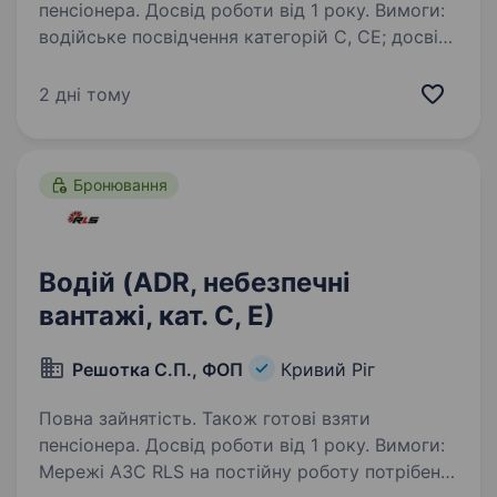
пенсіонера. Досвід роботи від 1 року. Вимоги:
водійське посвідчення категорій C, CE; досвід
керування вантажними автомобілями від 1
року; чинне посвідчення ADR або готовність
2 дні тому
пройти навчання; наявність військово-
облікового документа («Резерв+»…
Бронювання
Водій (ADR, небезпечні
вантажі, кат. С, Е)
Решотка С.П., ФОП
Кривий Ріг
Повна зайнятість. Також готові взяти
пенсіонера. Досвід роботи від 1 року. Вимоги:
Мережі АЗС RLS на постійну роботу потрібен