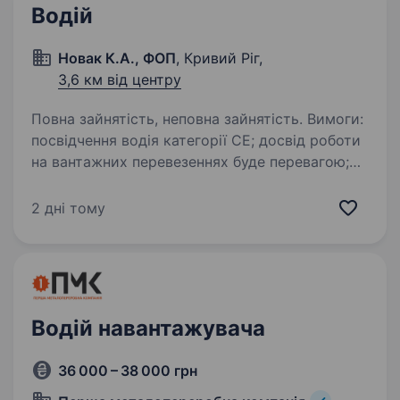
Водій
Новак К.А., ФОП
, Кривий Ріг,
3,6 км від центру
Повна зайнятість, неповна зайнятість. Вимоги:
посвідчення водія категорії СЕ; досвід роботи
на вантажних перевезеннях буде перевагою;
відповідальність, уважність
та дисциплінованість; дбайливе ставлення
2 дні тому
до транспортного засобу та вантажу; …
Водій навантажувача
36 000 – 38 000 грн