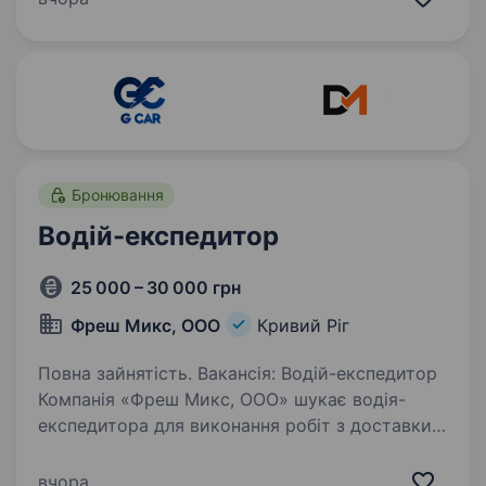
водія для роботи в таксі у Вашому місті…
Бронювання
Водій-експедитор
25 000 – 30 000 грн
Фреш Микс, ООО
Кривий Ріг
Повна зайнятість. Вакансія: Водій-експедитор
Компанія «Фреш Микс, ООО» шукає водія-
експедитора для виконання робіт з доставки
продуктів харчування. Ми є оптовою
торгівельною компанією, яка спеціалізується
вчора