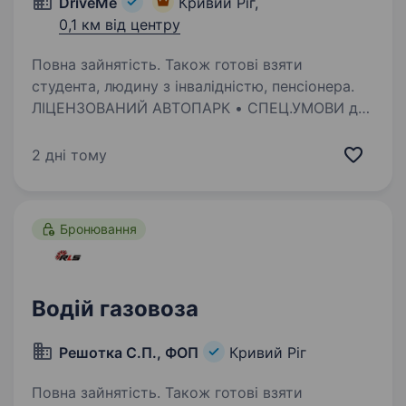
DriveMe
Кривий Ріг,
0,1 км від центру
Повна зайнятість. Також готові взяти
студента, людину з інвалідністю, пенсіонера.
ЛІЦЕНЗОВАНИЙ АВТОПАРК • СПЕЦ.УМОВИ для
військових та новачків • ЗНИЖИ НА ПАЛИВО
• Підходить жінкам • Студентам • Військовим
2 дні тому
Робота з провідним агрегаторам у м.Кривий
Ріг — Uklon . Ми пропонуємо:Спеціальні
умови…
Бронювання
Водій газовоза
Решотка С.П., ФОП
Кривий Ріг
Повна зайнятість. Також готові взяти