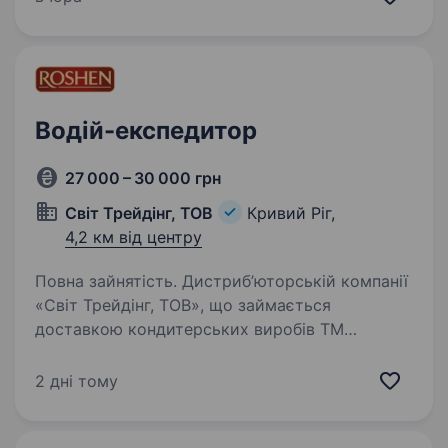
на постачанні продуктів…
Водій-експедитор
27 000 – 30 000 грн
Світ Трейдінг, ТОВ
Кривий Ріг,
4,2 км від центру
Повна зайнятість. Дистриб’юторській компанії
«Світ Трейдінг, ТОВ», що займається
доставкою кондитерських виробів ТМ
«Рошен», потрібен водій-експедитор
на автомобіль CITROEN JUMPER для доставки
2 дні тому
товарів по місту Кривий Ріг та області…