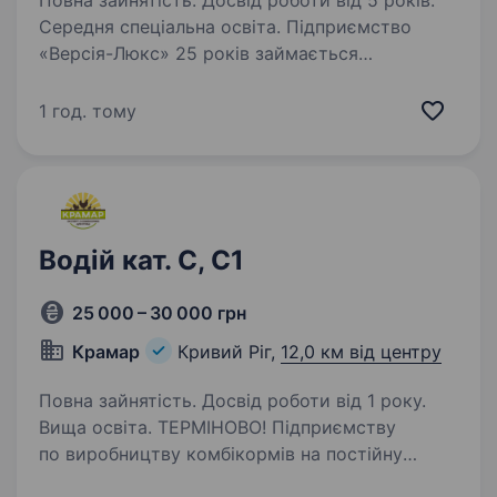
Повна зайнятість. Досвід роботи від 5 років.
Середня спеціальна освіта. Підприємство
«Версія-Люкс» 25 років займається
виготовленням, реалізацією димохідних
систем, вентиляційних систем.
1 год. тому
На сьогоднішній день підприємство є лідером
цієї галузі. Завод знаходиться в районі
Техбази. Запрошуємо…
Водій кат. С, С1
25 000 – 30 000 грн
Крамар
Кривий Ріг,
12,0 км від центру
Повна зайнятість. Досвід роботи від 1 року.
Вища освіта. ТЕРМІНОВО! Підприємству
по виробництву комбікормів на постійну
работу потрібно водії, вантажний транспорт (5