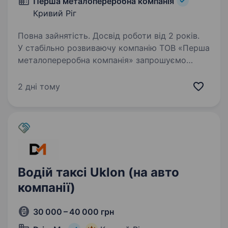
Перша металопереробна компанія
Кривий Ріг
Повна зайнятість. Досвід роботи від 2 років.
У стабільно розвиваючу компанію ТОВ «Перша
металопереробна компанія» запрошуємо
співробітника на посаду — водія
навантажувача Адреса майданчика: м. Кривий
2 дні тому
Ріг, вул. Криворожсталі, 1 (район Рудничной)
Бажано мати…
Водій таксі Uklon (на авто
компанії)
30 000 – 40 000 грн