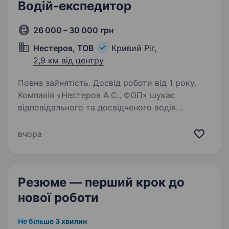
Водій-експедитор
26 000 – 30 000 грн
Нестеров, ТОВ
Кривий Ріг,
2,9 км від центру
Повна зайнятість. Досвід роботи від 1 року.
Компанія «Нестеров А.С., ФОП» шукає
відповідального та досвідченого водія
експедитора для доставки наших свіжих
хлібобулочних виробів у місті Кривий Ріг.Запис
вчора
на співбесіду за телефоном 097−195−77−05
Марина Вікторівна…
Резюме — перший крок
до
нової роботи
Не більше 3 хвилин