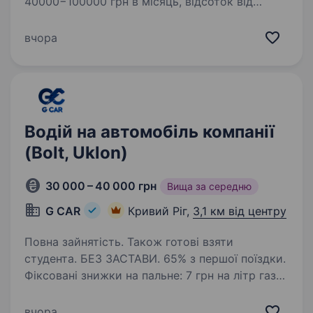
40000−100000 грн в місяць, відсоток від
фрахту. Перевезення Україна — Європа Є
Бронювання Телефонуйте Андрій 0672380389
вчора
для обговорення деталей роботи оплачуємо
простої, компенсуємо…
Водій на автомобіль компанії
(Bolt, Uklon)
30 000 – 40 000 грн
Вища за середню
G CAR
Кривий Ріг,
3,1 км від центру
Повна зайнятість. Також готові взяти
студента. БЕЗ ЗАСТАВИ. 65% з першої поїздки.
Фіксовані знижки на пальне: 7 грн на літр газу і
14 грн на літр бензину. ВИКУП АВТО, ЛІЦЕНЗІЯ,
ОДИН водій на авто.​​ Автопарк «G CAR» шукає
вчора