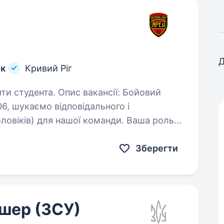
Д
лк
Кривий Ріг
с вакансії: Бойовий
6, шукаємо відповідального і
ловіків) для нашої команди. Ваша роль
льки ви будете відповідати…
Зберегти
шер (ЗСУ)