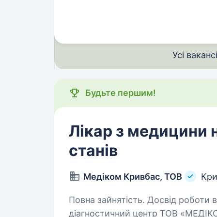
медичного огляду та моніторинг 
Усі ваканс
Будьте першим!
Лікар з медицини 
станів
Медіком Кривбас, ТОВ
Кри
Повна зайнятість. Досвід роботи від 1 ро
діагностичний центр ТОВ «МЕДІ