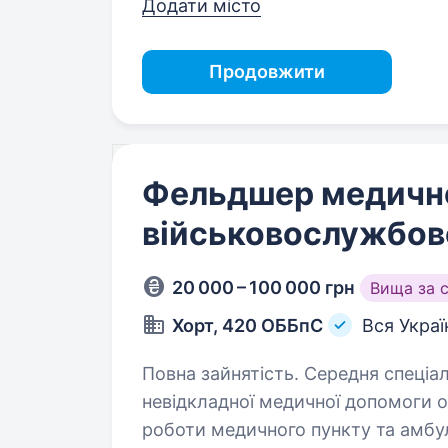
Додати місто
Продовжити
Фельдшер медично
військовослужбов
20 000 – 100 000 грн
Вища за 
Хорт, 420 ОББпС
Вся Украї
Повна зайнятість. Середня спеціальна освіта. Об
невідкладної медичної допомоги особово
роботи медичного пункту та амбулаторн