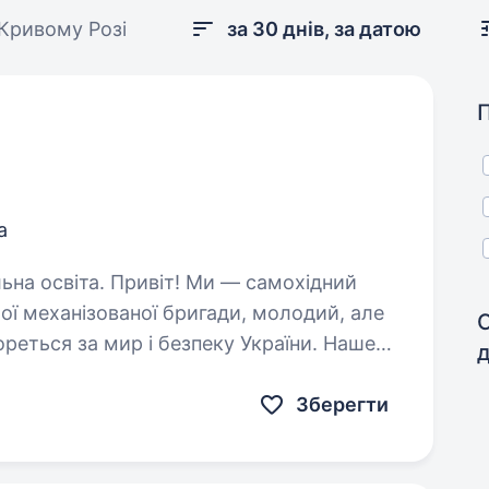
 Кривому Розі
за 30 днів, за датою
а
! Ми — самохідний
ої механізованої бригади, молодий, але
ореться за мир і безпеку України. Наше
их людей і країну,…
Зберегти