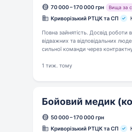
70 000 – 170 000 грн
Вища за 
Криворізький РТЦК та СП
Повна зайнятість. Досвід роботи від 1 року. Збройні Сили
відважних та відповідальних люде
сильної команди через контрактну
своїй країні в період воєнних дій т
1 тиж. тому
Бойовий медик (ко
50 000 – 170 000 грн
Криворізький РТЦК та СП