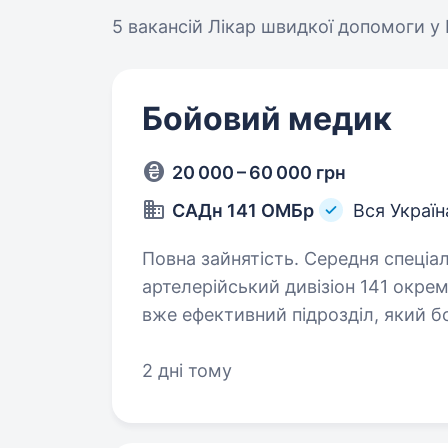
5 вакансій
Лікар швидкої допомоги у
Бойовий медик
20 000 – 60 000 грн
САДн 141 ОМБр
Вся Україн
Повна зайнятість. Середня спеціальна освіта. Привіт
артелерійський дивізіон 141 окрем
вже ефективний підрозділ, який б
головне завдання — захищати наш
2 дні тому