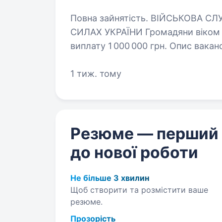
Повна зайнятість. ВІЙСЬКОВА СЛУЖБА ЗА КОНТРАКТОМ У ЗБРОЙНИХ
СИЛАХ УКРАЇНИ Громадяни віком 
виплату 1 000 000 грн. Опис вакансії:Збройні Сили України шукають
відважних та відповідальних люд
1 тиж. тому
Резюме — перший
до нової роботи
Не більше 3 хвилин
Щоб створити та розмістити ваше
резюме.
Прозорість