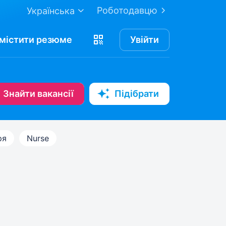
Роботодавцю
Українська
містити
резюме
Увійти
Знайти вакансії
Підібрати
ря
Nurse