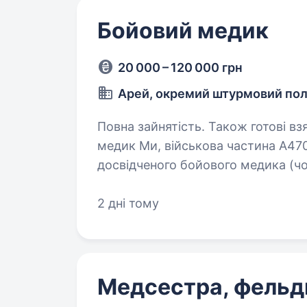
Бойовий медик
20 000 – 120 000 грн
Арей, окремий штурмовий по
Повна зайнятість. Також готові взяти студента. Опи
медик Ми, військова частина А470
досвідченого бойового медика (чо
буде надзвичайно важливою, оскі
2 дні тому
Медсестра, фельд