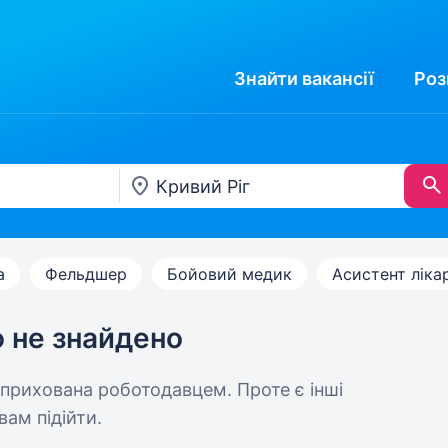
Знайти
вакансії
Роз
а
Фельдшер
Бойовий медик
Асистент ліка
ю не знайдено
 прихована роботодавцем. Проте є інші
вам підійти.