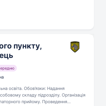
го пункту,
ець
середню
на
ов’язки: Надання
му складу підрозділу. Організація
ого прийому. Проведення