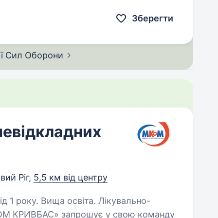
стану здоров’я військовослужбовців…
Зберегти
ії Сил
Оборони
невідкладних
вий Ріг,
5,5 км від центру
ку. Вища освіта. Лікувально-
КОМ КРИВБАС» запрошує у свою команду