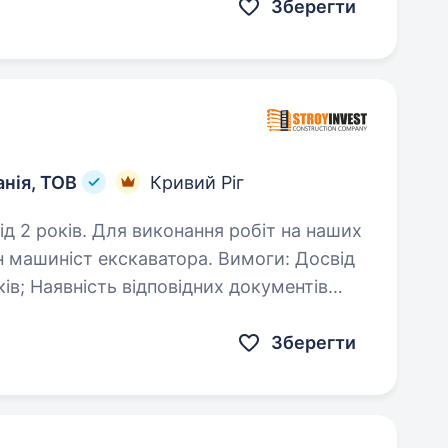
Зберегти
анія, ТОВ
Кривий Ріг
ня робіт на наших
шиніст екскаватора. Вимоги: Досвід
ументів
Зберегти