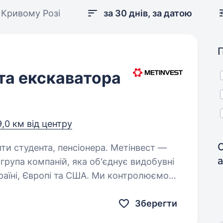
 Кривому Розі
за 30 днів, за датою
та екскаватора
9,0 км від центру
дента, пенсіонера. Метінвест —
група компаній, яка об'єднує видобувні
країні, Європі та США. Ми контролюємо
видобутку руди та вугілля
Зберегти