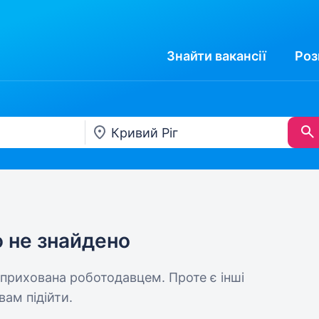
Знайти
вакансії
Роз
ю не знайдено
 прихована роботодавцем. Проте є інші
вам підійти.