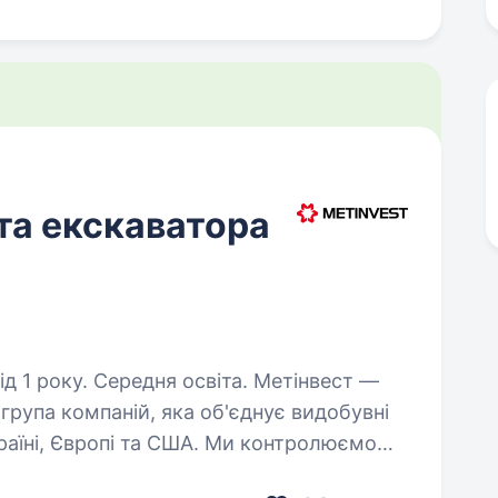
та екскаватора
ку. Середня освіта. Метінвест —
група компаній, яка об'єднує видобувні
країні, Європі та США. Ми контролюємо
видобутку руди та вугілля