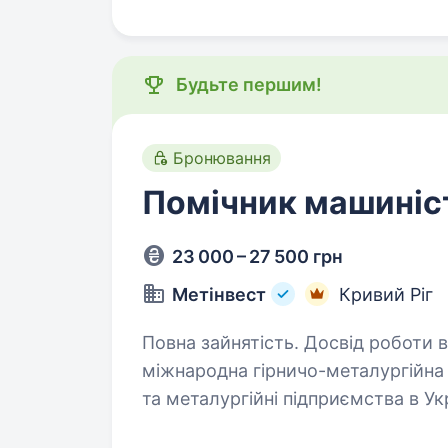
Будьте першим!
Бронювання
Помічник машиніс
23 000 – 27 500 грн
Метінвест
Кривий Ріг
Повна зайнятість. Досвід роботи від 1 ро
міжнародна гірничо-металургійна 
та металургійні підприємства в У
весь виробничий ланцюжок — від 