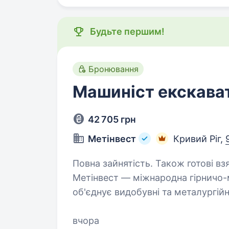
Будьте першим!
Бронювання
Машиніст екскават
42 705 грн
Метінвест
Кривий Ріг,
Повна зайнятість. Також готові взя
Метінвест — міжнародна гірничо-м
об'єднує видобувні та металургійн
Ми контролюємо весь виробничий
та вугілля до виробництва…
вчора