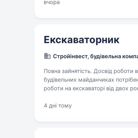
до виробництва…
вчора
Екскаваторник
Стройінвест, будівельна комп
Повна зайнятість. Досвід роботи від 2 років. Для виконан
будівельних майданчиках потрібен ма
роботи на екскаваторі від двох років; Наявність відповідних док
та посвідчення; Професіоналізм;…
4 дні тому