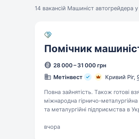
14 вакансій
Машиніст автогрейдера у
Помічник машиніс
28 000 – 31 000 грн
Метінвест
Кривий Ріг,
Повна зайнятість. Також готові взяти сту
міжнародна гірничо-металургійна 
та металургійні підприємства в У
весь виробничий ланцюжок — від 
до виробництва…
вчора