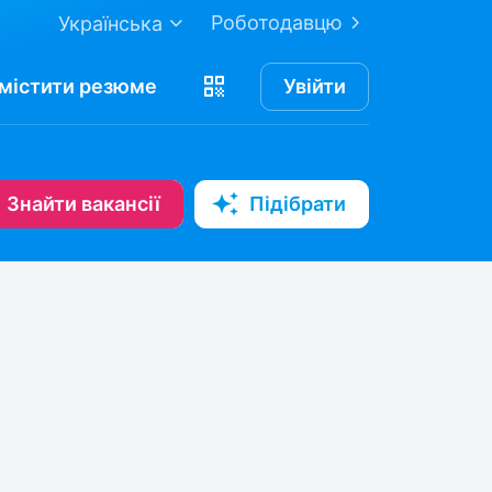
Роботодавцю
Українська
містити
резюме
Увійти
Знайти вакансії
Підібрати