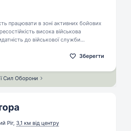
сихологічними…
Зберегти
ії Сил
Оборони
тора
й Ріг,
3,1 км від центру