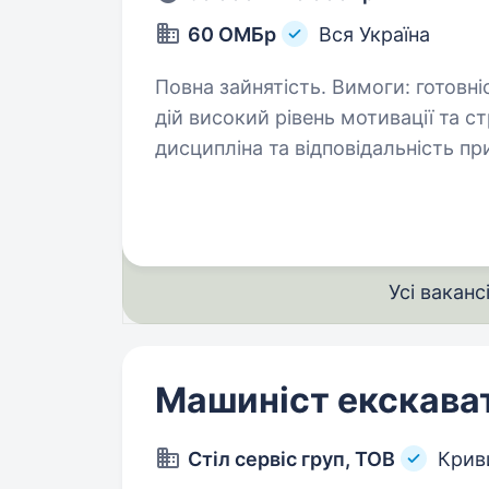
60 ОМБр
Вся Україна
Повна зайнятість. Вимоги: готовність працювати в зоні активних бойових
дій високий рівень мотивації та стресостійкість висока військова
дисципліна та відповідальність придатність до військової служби
за станом здоров’я й морально-п
Усі ваканс
Машиніст екскава
Стіл сервіс груп, ТОВ
Криви