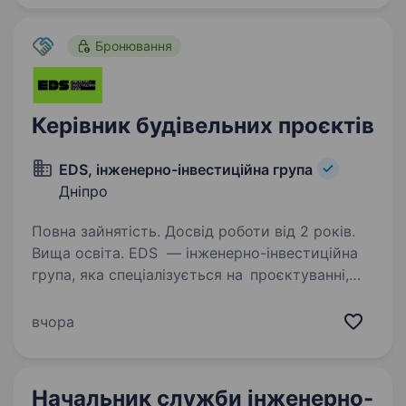
приватної нерухомості — запрошує…
Бронювання
Керівник будівельних проєктів
EDS, інженерно-інвестиційна група
Дніпро
Повна зайнятість. Досвід роботи від 2 років.
Вища освіта. EDS — інженерно-інвестиційна
група, яка спеціалізується на проєктуванні,
управлінні проєктами в сфері енергетики,
виробництві обладнання та будівництві
вчора
об'єктів енергетики в Україні. Запрошуємо
на роботу Керівника…
Начальник служби інженерно-