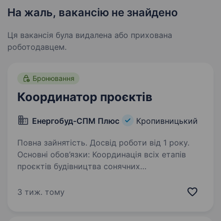
На жаль, вакансію не знайдено
Ця вакансія була видалена або прихована
роботодавцем.
Бронювання
Координатор проєктів
Енергобуд-СПМ Плюс
Кропивницький
Повна зайнятість. Досвід роботи від 1 року.
Основні обов’язки: Координація всіх етапів
проєктів будівництва сонячних
електростанцій, від планування
до завершення. Моніторинг виконання графіків
3 тиж. тому
робіт, контроль термінів та якості виконання.
Забезпечення…