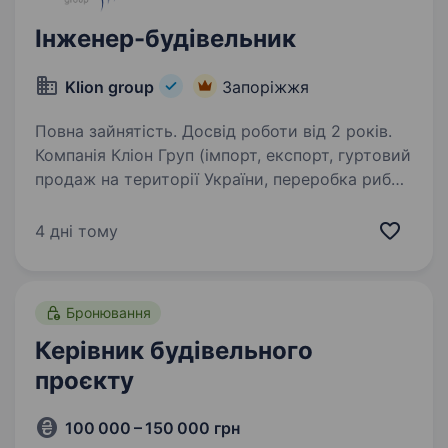
Інженер-будівельник
Klion group
Запоріжжя
Повна зайнятість. Досвід роботи від 2 років.
Компанія Кліон Груп (імпорт, експорт, гуртовий
продаж на території України, переробка риби і
морепродуктів) запрошує в команду
Інженера-будівельника. Обов’язки: Організація
4 дні тому
та контроль виконання будівельно-
монтажних…
Бронювання
Керівник будівельного
проєкту
100 000 – 150 000 грн