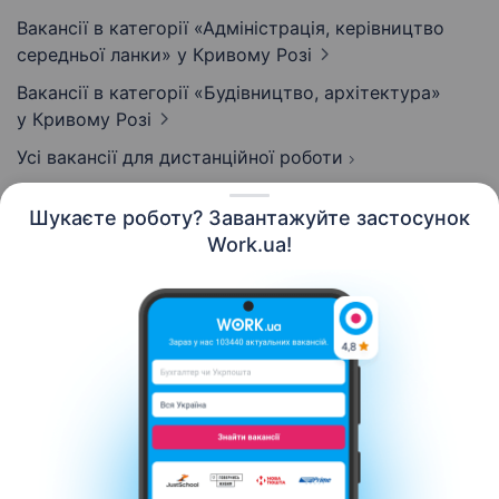
Вакансії в категорії «Адмiнiстрацiя, керівництво
середньої ланки»
у Кривому Розі
Вакансії в категорії «Будівництво, архітектура»
у Кривому Розі
Усі вакансії для дистанційної роботи
Шукаєте роботу? Завантажуйте застосунок
Work.ua!
Українська
Ресурси
Контакти
Про нас
Кар’єра
Новини Work.ua
Допомога
Умови використання