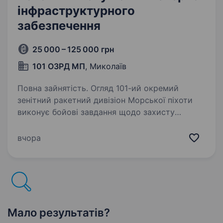
інфраструктурного
забезпечення
25 000 – 125 000 грн
101 ОЗРД МП
, Миколаїв
Повна зайнятість. Огляд 101-ий окремий
зенітний ракетний дивізіон Морської піхоти
виконує бойові завдання щодо захисту
повітряних просторів держави, від навали
ворожих ударних БПЛА, запрошує у свою
вчора
команду вмотивованих кандидатів…
Мало результатів?