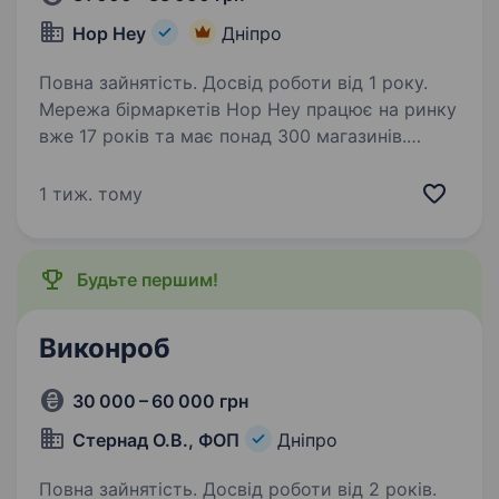
Hop Hey
Дніпро
Повна зайнятість. Досвід роботи від 1 року.
Мережа бірмаркетів Hop Hey працює на ринку
вже 17 років та має понад 300 магазинів.
Ми входимо до Групи Компаній «Море пива»,
яка має власні виробництва пива, сидрів
1 тиж. тому
та снеків, тому пропонуємо найбільший вибір
напоїв…
Будьте першим!
Виконроб
30 000 – 60 000 грн
Стернад О.В., ФОП
Дніпро
Повна зайнятість. Досвід роботи від 2 років.