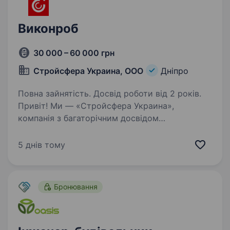
Виконроб
30 000 – 60 000 грн
Стройсфера Украина, ООО
Дніпро
Повна зайнятість. Досвід роботи від 2 років.
Привіт! Ми — «Стройсфера Украина»,
компанія з багаторічним досвідом
у будівництві та торгівлі якісними
будівельними матеріалами. Наша команда
5 днів тому
працює над масштабними проектами у Дніпрі,
і зараз ми шукаємо відповідального…
Бронювання