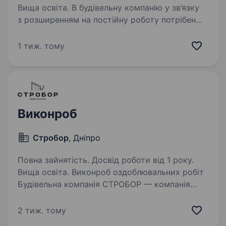
Вища освіта. В будівельну компанію у зв’язку
з розширенням на постійну роботу потрібен
виконроб. Основні обов’язки: Контроль
за виконанням будівельних та оздоблювальних
1 тиж. тому
робіт відповідно до проектної документації
Складання…
Виконроб
Стробор
, Дніпро
Повна зайнятість. Досвід роботи від 1 року.
Вища освіта. Виконроб оздоблювальних робіт
Будівельна компанія СТРОБОР — компанія
повного циклу, що спеціалізується
на будівництві, ремонтно-оздоблювальних
2 тиж. тому
роботах та реконструкції преміальної