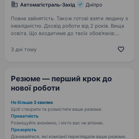
Автомагістраль-Захід
Дніпро
Повна зайнятість. Також готові взяти людину з
інвалідністю. Досвід роботи від 2 років. Вища
освіта. Що входитиме до твоїх обов’язків:
Повне керівництво будівельними проєктами —
від планування до здачі об'єкта
3 дні тому
в експлуатацію. Пошук, координація роботи
команд та підрядників, забезпечення
дотримання термінів…
Резюме — перший крок
до
нової роботи
Не більше 3 хвилин
Щоб створити та розмістити ваше
резюме.
Приватність
Розміщуйте анонімно, і ніхто вас не впізнає.
Прозорість
Дізнавайтеся, які компанії переглядали ваше резюме.