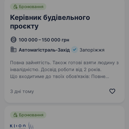
Бронювання
Керівник будівельного
проєкту
100 000 – 150 000 грн
Автомагістраль-Захід
Запоріжжя
Повна зайнятість. Також готові взяти людину з
інвалідністю. Досвід роботи від 2 років.
Що входитиме до твоїх обов’язків: Повне
керівництво будівельними проєктами — від
планування до здачі об'єкта в експлуатацію.
3 дні тому
Пошук, координація роботи команд та
підрядників, забезпечення дотримання
термінів…
Бронювання