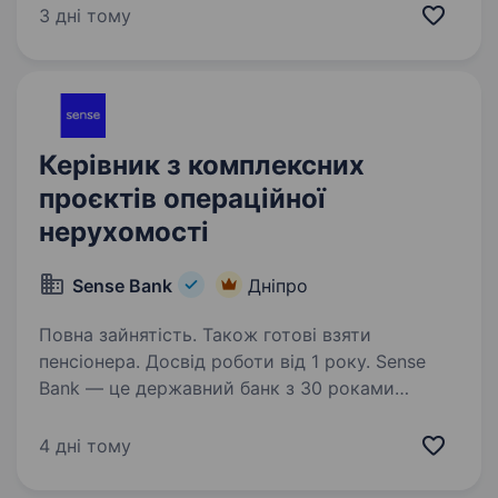
будівельна компанія, що виконує
3 дні тому
загальнобудівельні роботи, фасадні роботи,
монтаж металоконструкцій,…
Керівник з комплексних
проєктів операційної
нерухомості
Sense Bank
Дніпро
Повна зайнятість. Також готові взяти
пенсіонера. Досвід роботи від 1 року. Sense
Bank — це державний банк з 30 роками
історії. За цей час ми стали не просто місцем
для роботи, а спільнотою з 4000 людей,
4 дні тому
де кожен присвячений місії — створювати
сенси, щоб здійснювались мрії українців.