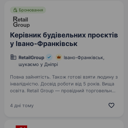
Шукаємо…
Бронювання
Керівник будівельних проєктів
у Івано-Франківськ
RetailGroup
Івано-Франківськ,
шукаємо у Дніпрі
Повна зайнятість. Також готові взяти людину з
інвалідністю. Досвід роботи від 5 років. Вища
освіта. Retail Group — провідний торговельний
холдинг України з 25-річним досвідом
у ритейлі, який управляє мережами
4 дні тому
«Велмарт», «Велика Кишеня» та «ВК Експрес».
У складі холдингу 59 магазинів загальною
площею понад 160 000…