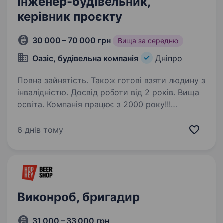
Інженер-будівельник,
керівник проєкту
30 000 – 70 000 грн
Вища за середню
Оазіс, будівельна компанія
Дніпро
Повна зайнятість. Також готові взяти людину з
інвалідністю. Досвід роботи від 2 років. Вища
освіта. Компанія працює з 2000 року!!!
Основним напрямком компанії є будівництво
та реконструкція промислових
6 днів тому
та комерційних обʼєктів (АТБ Сільпо, Комфі та
інші), . Наразі на постійну роботу шукаємо
керівника будівельного…
Виконроб, бригадир
31 000 – 33 000 грн