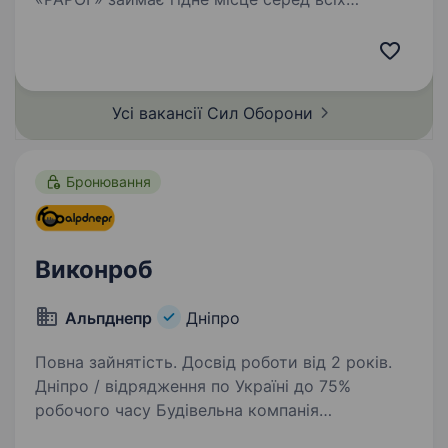
«літаючих» підрозділів Збройних Сил України
за кількістю знищеної ворожої техніки
та живої сили противника. Бригада
розвивається та створює…
Усі вакансії Сил
Оборони
Бронювання
Виконроб
Альпднепр
Дніпро
Повна зайнятість. Досвід роботи від 2 років.
Дніпро / відрядження по Україні до 75%
робочого часу Будівельна компанія
«АльпДнепр» Про компанію«АльпДнепр» —