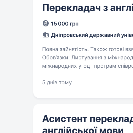
Перекладач з англ
15 000 грн
Дніпровський державний унів
Повна зайнятість. Також готові вз
Обов’язки: Листування з міжнарод
міжнародних угод і програм співроб
та супроводі іноземних делегацій
контактів…
5 днів тому
Асистент перекла
англійської мови