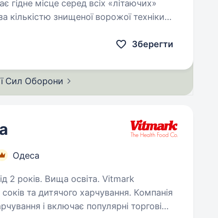
є гідне місце серед всіх «літаючих»
за кількістю знищеної ворожої техніки
да розвивається та створює…
Зберегти
ії Сил
Оборони
а
Одеса
років. Вища освіта. Vitmark
соків та дитячого харчування. Компанія
рчування і включає популярні торгові