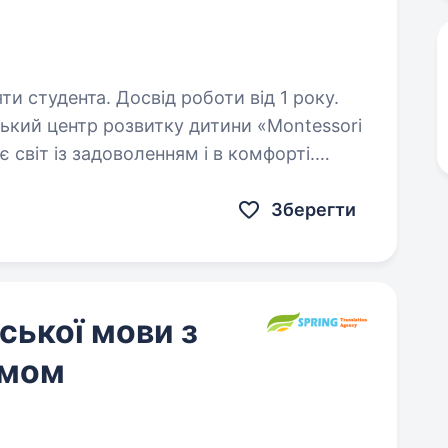
ти студента. Досвід роботи від 1 року.
 світ із задоволенням і в комфорті.
англійською мовою та хочеш працювати
Зберегти
ської мови з
омом