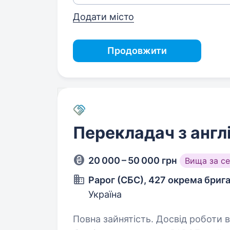
Додати місто
Продовжити
Перекладач з англ
20 000 – 50 000 грн
Вища за с
Рарог (СБС), 427 окрема бриг
Україна
Повна зайнятість. Досвід роботи від 1 року. 427-а 