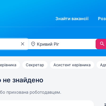
Знайти
вакансії
Роз
ерівника
Секретар
Асистент керівника
Ад
ю не знайдено
або прихована роботодавцем.