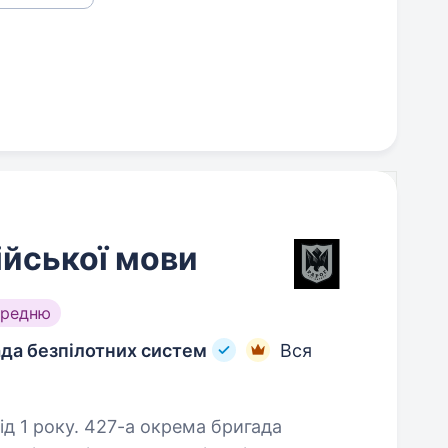
ійської мови
ередню
ада безпілотних систем
Вся
окрема бригада