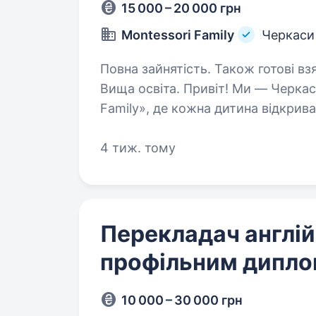
15 000 – 20 000 грн
Montessori Family
Черкаси
Повна зайнятість. Також готові взя
Вища освіта. Привіт! Ми — Черкаський центр розвитку дитини «Montessori
Family», де кожна дитина відкриває
Якщо ти любиш дітей, володієш 
в дружній і підтримуючій…
4 тиж. тому
Перекладач англій
профільним дипл
10 000 – 30 000 грн