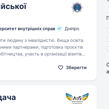
ійської
ерситет внутрішніх справ
Дніпро
яти людину з інвалідністю. Вища освіта.
ними партнерами, підготовка проєктів
ітництва, участь в організації візитів
, робота з розширення міжнародних
Зберегти
а
дача