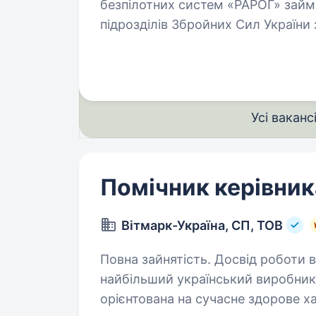
безпілотних систем «РАРОГ» займа
підрозділів Збройних Сил України 
та живої сили противника. Брига
Усі ваканс
Помічник керівник
Вітмарк-Україна, СП, ТОВ
Повна зайнятість. Досвід роботи від 2 
найбільший український виробник 
орієнтована на сучасне здорове ха