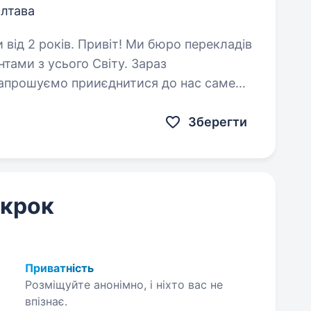
лтава
! Ми бюро перекладів
нтами з усього Світу. Зараз
апрошуємо прииєднитися до нас саме
тебе!Вимоги: Знання мови на високому рівні; Відповідальність;…
Зберегти
 крок
Приватність
Розміщуйте анонімно, і ніхто вас не
впізнає.