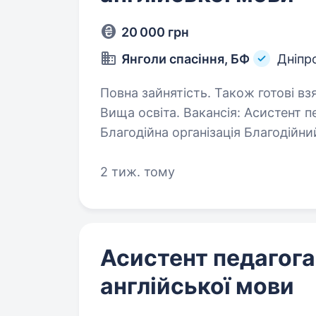
20 000 грн
Янголи спасіння, БФ
Дніпр
Повна зайнятість. Також готові взя
Вища освіта. Вакансія: Асистент перекладача Місце роботи: місто Дніпро
Благодійна організація Благодійн
команду Перекладача. Ваша робот
родин, які постраждали…
2 тиж. тому
Асистент педагога
англійської мови