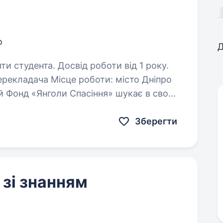
о
Д
ти студента. Досвід роботи від 1 року.
ий Фонд «Янголи Спасіння» шукає в свою
а буде мати значний вплив на життя
Зберегти
 зі знанням