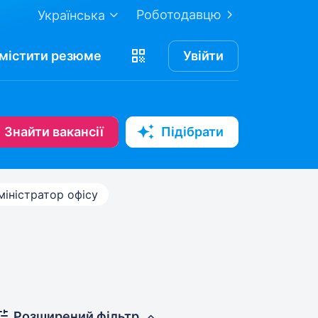
Роботодавцю
Українська
містити
резюме
Увійти
Знайти вакансії
Підібрати
міністратор офісу
Розширений фільтр