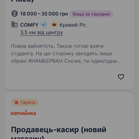
18 000 – 35 000 грн
Вища за середню
COMFY
Кривий Ріг,
3,5 км від центру
Повна зайнятість. Також готові взяти
студента. На цю сторінку заходять лише
обрані #НАМБЕРВАН Схоже, ти один/одна
з них! Ми не сумніваємося, що ти: фанатієш від
новинок в домашніх гаджетах та сервісах
умієш чути потреби клієнтів і допомагати їм
вільний…
Гаряча
Продавець-касир (новий
магазин)