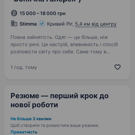
15 000 – 18 000 грн
Stimma
Кривий Ріг,
5,4 км від центру
Повна зайнятість. Одяг — це більше, ніж
просто речі. Це настрій, впевненість і спосіб
розповісти світу про себе. Саме тому в
STIMMA ми шукаємо не просто продавця,
а людину, яка вміє бачити більше, ніж просто
1 год. тому
одяг, якій цікаво працювати…
Резюме — перший крок
до
нової роботи
Не більше 3 хвилин
Щоб створити та розмістити ваше
резюме.
Приватність