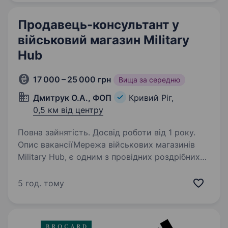
а якщо ви вже спеціаліст top рівня —…
Продавець-консультант у
військовий магазин Military
Hub
17 000 – 25 000 грн
Вища за середню
Дмитрук О.А., ФОП
Кривий Ріг,
0,5 км від центру
Повна зайнятість. Досвід роботи від 1 року.
Опис вакансіїМережа військових магазинів
Military Hub, є одним з провідних роздрібних
продавців армійського спорядження та
військової одягу в Україні. Ми працюємо з
5 год. тому
відомими світовими брендами та надаємо
високоякісний…