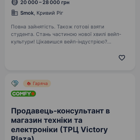
20 000 – 28 000 грн
Smok
, Кривий Ріг
Повна зайнятість. Також готові взяти
студента. Стань частиною нової хвилі вейп-
культури! Цікавишся вейп-індустрією?
Відчуваєш потяг до спілкування з людьми?
Отримай трендову професію з гідним доходом
вже сьогодні! Smok — це спеціалізований
магазин з продажу…
Гаряча
Продавець-консультант в
магазин техніки та
електроніки (ТРЦ Victory
Plaza)