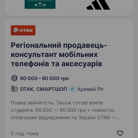
Регіональний продавець-
консультант мобільних
телефонів та аксесуарів
60 000 – 80 000 грн
ОТАК, СМАРТШОП
Кривий Ріг
Повна зайнятість. Також готові взяти
студента. 60 000 — 80 000 грн + повністю
оплачувані відрядження по Україні ОТАК —
це не просто робота, це можливість
заробляти, подорожувати та будувати кар'єру
5 год. тому