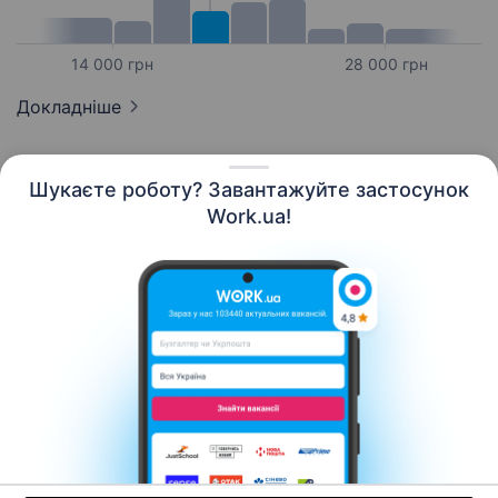
14 000 грн
28 000 грн
Докладніше
Шукаєте роботу? Завантажуйте застосунок
Work.ua!
Українська
Ресурси
Контакти
Про нас
Кар’єра
Новини Work.ua
Допомога
Умови використання