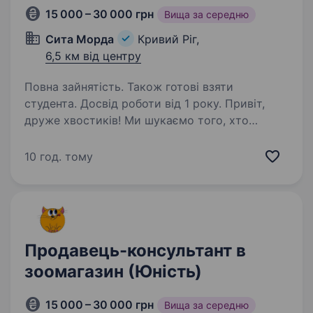
15 000 – 30 000 грн
Вища за середню
Сита Морда
Кривий Ріг,
6,5 км від центру
Повна зайнятість. Також готові взяти
студента. Досвід роботи від 1 року. Привіт,
друже хвостиків! Ми шукаємо того, хто
не просто вміє продавати, а щиро кайфує від
спілкування з людьми та муркотливими і
10 год. тому
гавкучими клієнтами! Якщо ти маєш досвід
роботи в торгівлі (якщо це ще й зоомагазин,…
Продавець-консультант в
зоомагазин (Юність)
15 000 – 30 000 грн
Вища за середню