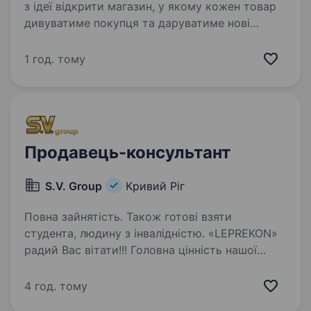
з ідеї відкрити магазин, у якому кожен товар
дивуватиме покупця та даруватиме нові
враження. Зараз мережа «Копійочка» налічує
понад 500 магазинів у 16 областях України,
1 год. тому
а в нашій команді…
Продавець-консультант
S.V. Group
Кривий Ріг
Повна зайнятість. Також готові взяти
студента, людину з інвалідністю. «LEPREKON»
радий Вас вітати!!! Головна цінність нашої
компанії — команда. І ми пропонуємо Вам
стати її частиною Для розпочинаючих свою
4 год. тому
кар'єру маємо чудовий кейс з навчання,