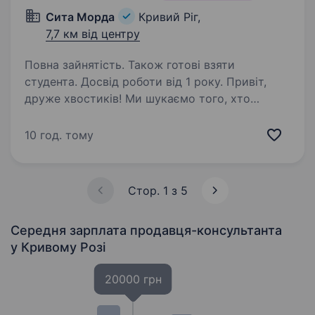
Сита Морда
Кривий Ріг,
7,7 км від центру
Повна зайнятість. Також готові взяти
студента. Досвід роботи від 1 року. Привіт,
друже хвостиків! Ми шукаємо того, хто
не просто вміє продавати, а щиро кайфує від
спілкування з людьми та муркотливими і
10 год. тому
гавкучими клієнтами! Якщо ти маєш досвід
роботи в торгівлі (якщо це ще й зоомагазин,…
Стор. 1 з 5
Середня зарплата продавця-консультанта
у Кривому Розі
20000 грн