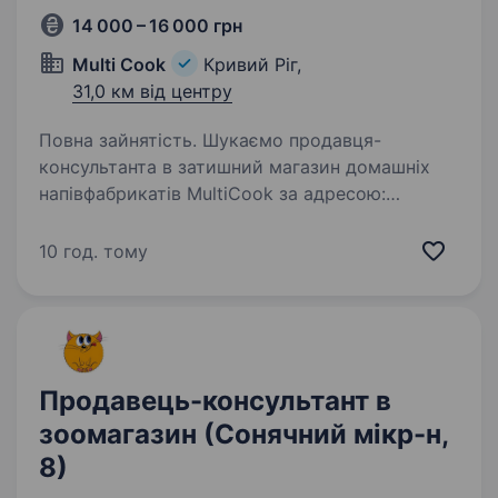
14 000 – 16 000 грн
Multi Cook
Кривий Ріг,
31,0 км від центру
Повна зайнятість. Шукаємо продавця-
консультанта в затишний магазин домашніх
напівфабрикатів MultiCook за адресою:
м.Кривий Ріг, Інгулець, проспект Перемоги, 37
та проспект Перемоги, 11 Ми обожнюємо
10 год. тому
свою справу і намагаємося створити…
Продавець-консультант в
зоомагазин (Сонячний мікр-н,
8)