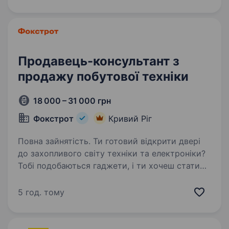
в одній з найбільших мереж магазинів техніки
в Україні! Ми 20+…
Продавець-консультант з
продажу побутової техніки
18 000 – 31 000 грн
Фокстрот
Кривий Ріг
Повна зайнятість. Ти готовий відкрити двері
до захопливого світу техніки та електроніки?
Тобі подобаються гаджети, і ти хочеш стати
справжнім експертом у цьому напрямку? Тоді
ця вакансія саме для Тебе! Фокстрот — це
5 год. тому
лідер українського…