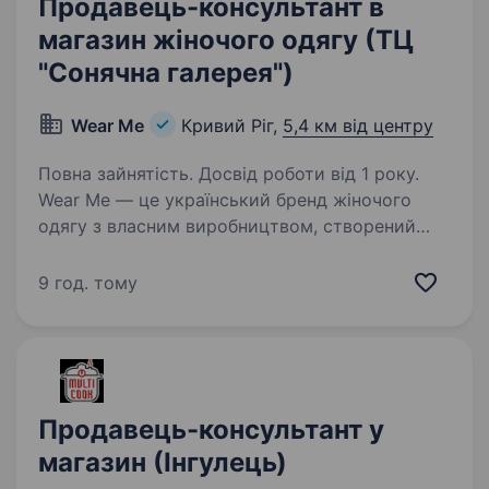
Продавець-консультант в
магазин жіночого одягу (ТЦ
"Сонячна галерея")
Wear Me
Кривий Ріг,
5,4 км від центру
Повна зайнятість. Досвід роботи від 1 року.
Wear Me — це український бренд жіночого
одягу з власним виробництвом, створений
у 2015 році Наша місія — одягати українських
жінок у гарний якісний одяг по фігурі не за всі
9 год. тому
гроші світу. На сьогодні ми маємо 40
магазинів…
Продавець-консультант у
магазин (Інгулець)