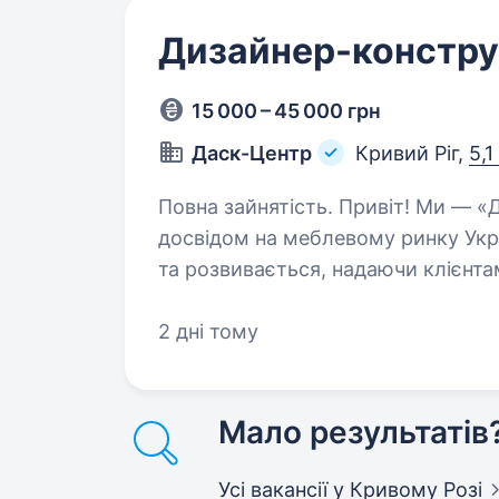
Дизайнер-констру
15 000 – 45 000 грн
Даск-Центр
Кривий Ріг,
5,1
Повна зайнятість. Привіт! Ми — «ДАСк-ЦЕНТР», компанія з багаторічним
досвідом на меблевому ринку Укра
та розвивається, надаючи клієнтам
від провідних світових виробникі
2 дні тому
Мало результатів
Усі вакансії
у Кривому Розі