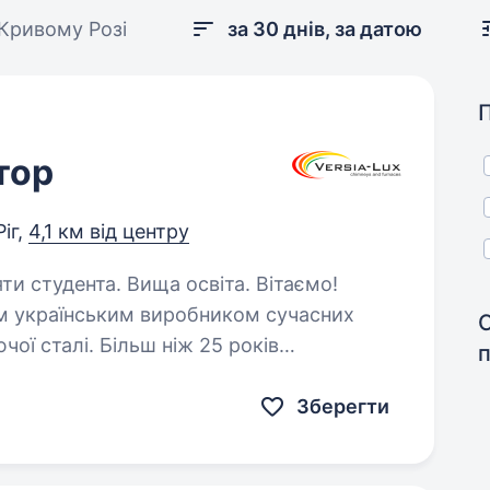
Кривому Розі
за 30 днів, за датою
тор
іг,
4,1 км від центру
тудента. Вища освіта. Вітаємо!
м українським виробником сучасних
ої сталі. Більш ніж 25 років
ленням, реалізацією димохідних систем,
Зберегти