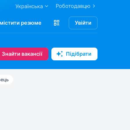
Роботодавцю
Українська
містити
резюме
Увійти
Знайти вакансії
Підібрати
вець