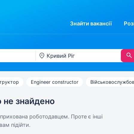
Знайти
вакансії
Роз
труктор
Engineer constructor
Військовослужбо
ю не знайдено
 прихована роботодавцем. Проте є інші
вам підійти.