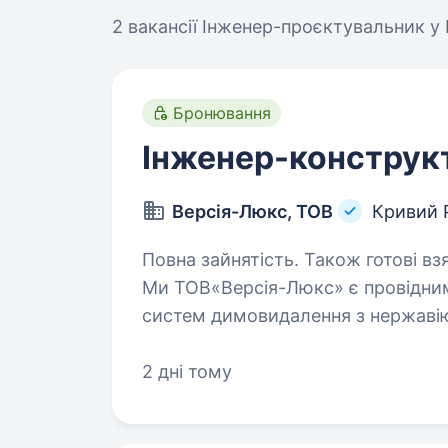
2 вакансії
Інженер-проєктувальник у 
Бронювання
Інженер-конструк
Версія-Люкс, ТОВ
Кривий Р
Повна зайнятість. Також готові взяти с
Ми ТОВ«Версія-Люкс» є провідни
систем димовидалення з нержавіюч
підприємство займається виготов
вентиляційних…
2 дні тому