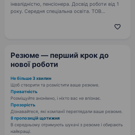
інвалідністю, пенсіонера. Досвід роботи від 1
року. Середня спеціальна освіта. ТОВ
«Перший Cтоличний Хлібозавод» —
підприємство, що входить до складу Групи
Компаній «Хлібні Інвестиції» (виробництво
хлібобулочних виробів) запрошує
на роботуАвтослюсаря Задачі: Діагностика
Резюме — перший крок
до
та ремонт автомобілів…
нової роботи
Не більше 3 хвилин
Щоб створити та розмістити ваше
резюме.
Приватність
Розміщуйте анонімно, і ніхто вас не впізнає.
Прозорість
Дізнавайтеся, які компанії переглядали ваше резюме.
8 пропозицій щотижня
В середньому отримують шукачі з резюме і обирають
найкращі.