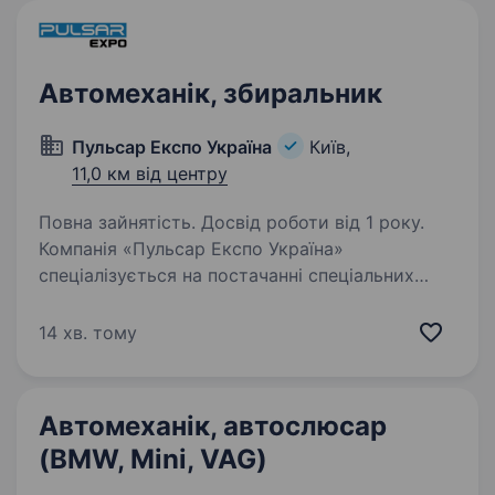
за фахом не менше…
Автомеханік, збиральник
Пульсар Експо Україна
Київ,
11,0 км від центру
Повна зайнятість. Досвід роботи від 1 року.
Компанія «Пульсар Експо Україна»
спеціалізується на постачанні спеціальних
автомобілів/спеціальної техніки власного
виробництва та техніки, виробленої із
14 хв. тому
залученням аутсорсу в рамках програм
міжнародної технічної…
Автомеханік, автослюсар
(BMW, Mini, VAG)