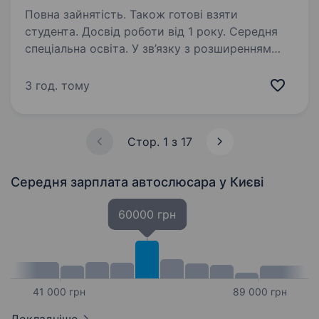
Повна зайнятість. Також готові взяти
студента. Досвід роботи від 1 року. Середня
спеціальна освіта. У зв’язку з розширенням
сервісного центру «Авторизований сервіс
«LIQUI MOLY» компанія на конкурсній основі
3 год. тому
набирає АВТОМЕХАНІКІВ с початковим
досвідом роботи. ГАРАНТУЄМО: МОЛОДИЙ,
ЕНЕГІЙНИЙ, УСПІШНИЙ КОЛЕКТИВ…
Стор. 1 з 17
Середня зарплата автослюсара
у Києві
60000 грн
41 000 грн
89 000 грн