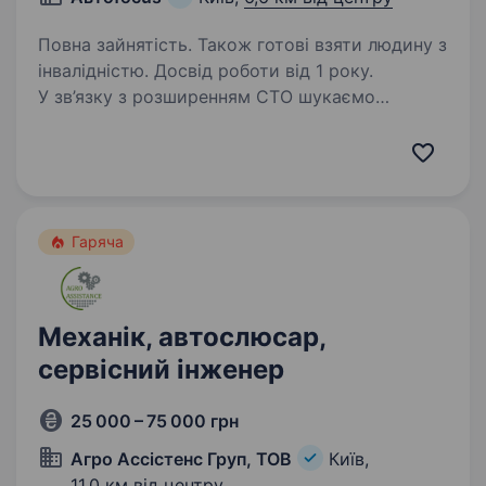
Повна зайнятість. Також готові взяти людину з
інвалідністю. Досвід роботи від 1 року.
У зв’язку з розширенням СТО шукаємо
в команду професійного автомеханіка, який
цінує якість роботи та хоче стабільно
заробляти. Обов’язки: Діагностика та ремонт
легкових автомобілів Заміна та ремонт
ходової частини…
Гаряча
Механік, автослюсар,
сервісний інженер
25 000 – 75 000 грн
Агро Ассістенс Груп, ТОВ
Київ,
11,0 км від центру