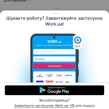
Докладніше
Шукаєте роботу? Завантажуйте застосунок
Work.ua!
Українська
Ресурси
Контакти
Про нас
Кар’єра
Новини Work.ua
Допомога
Умови використання
Роботодавцю
Ви роботодавець?
© 2006–2026 Work.ua. Сервіс пошуку роботи №1 в
Завантажте застосунок Work.ua: HR
для пошуку