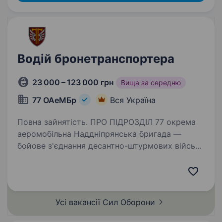
Водій бронетранспортера
23 000 – 123 000 грн
Вища за середню
77 ОАеМБр
Вся Україна
Повна зайнятість. ПРО ПІДРОЗДІЛ 77 окрема
аеромобільна Наддніпрянська бригада —
бойове з'єднання десантно-штурмових військ
Збройних сил України сформоване у грудні
2022 року в умовах широкомасштабного
вторгнення російської федерації…
Усі вакансії Сил
Оборони