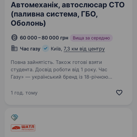
Автомеханік, автослюсар СТО
(паливна система, ГБО,
Оболонь)
60 000 – 80 000 грн
Вища за середню
Час газу
Київ,
7,3 км від центру
Повна зайнятість. Також готові взяти
студента. Досвід роботи від 1 року. Час
Газу» — український бренд із 18-річною
історією, який створює чесний сервіс і
допомагає водіям економити. Ми встановили
1 год. тому
десятки тисяч ГБО по всій Україні,
обслуговуємо сотні тисяч клієнтів і щодня
доводимо:…