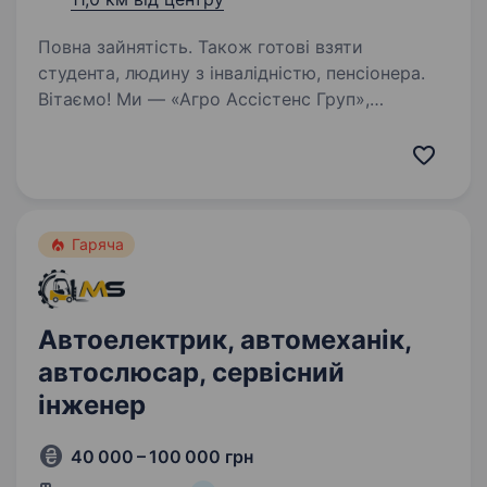
Повна зайнятість. Також готові взяти
студента, людину з інвалідністю, пенсіонера.
Вітаємо! Ми — «Агро Ассістенс Груп»,
команда, яка допомагає українським аграріям
працювати без зупинок, швидко знаходячи
якісні запчастини для провідної
сільськогосподарської техніки. Наша
робота — це стабільність…
Гаряча
Автоелектрик, автомеханік,
автослюсар, сервісний
інженер
40 000 – 100 000 грн