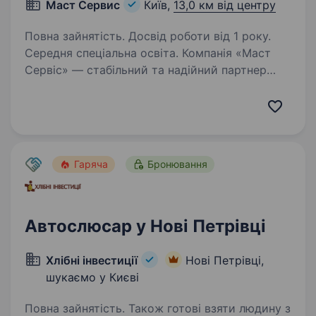
Маст Сервис
Київ,
13,0 км від центру
Повна зайнятість. Досвід роботи від 1 року.
Середня спеціальна освіта. Компанія «Маст
Сервіс» — стабільний та надійний партнер
у сфері обслуговування європейської
промислової складської техніки (Linde, Toyota
тощо). Ми забезпечуємо безперебійну роботу
підприємств критичної інфраструктури,…
Гаряча
Бронювання
Автослюсар у Нові Петрівці
Хлібні інвестиції
Нові Петрівці,
шукаємо у Києві
Повна зайнятість. Також готові взяти людину з