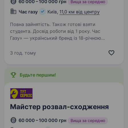
60 000 – 100 000 грн
Вища за середню
Час газу
Київ,
11,0 км від центру
Повна зайнятість. Також готові взяти
студента. Досвід роботи від 1 року. Час
Газу» — український бренд із 18-річною
історією, який створює чесний сервіс і
допомагає водіям економити. Ми встановили
3 год. тому
десятки тисяч ГБО по всій Україні,
обслуговуємо сотні тисяч клієнтів і щодня
доводимо:…
Будьте першим!
Майстер розвал-сходження
60 000 – 100 000 грн
Вища за середню