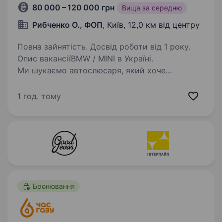
80 000 – 120 000 грн
Вища за середню
Рибченко О., ФОП
, Київ,
12,0 км від центру
Повна зайнятість. Досвід роботи від 1 року.
Опис вакансіїBMW / MINI в Україні.
Ми шукаємо автослюсаря, який хоче
працювати з преміальними автомобілями,
стабільно заробляти та розвиватися разом із
1 год. тому
сильною командою. Що потрібно робити
Ремонт та технічне обслуговування…
Бронювання