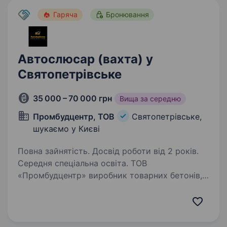
Гаряча
Бронювання
Автослюсар (вахта) у
Святопетрівське
35 000 – 70 000 грн
Вища за середню
Промбудцентр, ТОВ
Святопетрівське,
шукаємо у Києві
Повна зайнятість. Досвід роботи від 2 років.
Середня спеціальна освіта. ТОВ
«Промбудцентр» виробник товарних бетонів,
розчинів і виробів з бетону запрошує
на постійну роботу автослюсаря на вахтовий
метод роботи (Київська обл., с.
Святопетрівське) Вимоги: досвід роботи