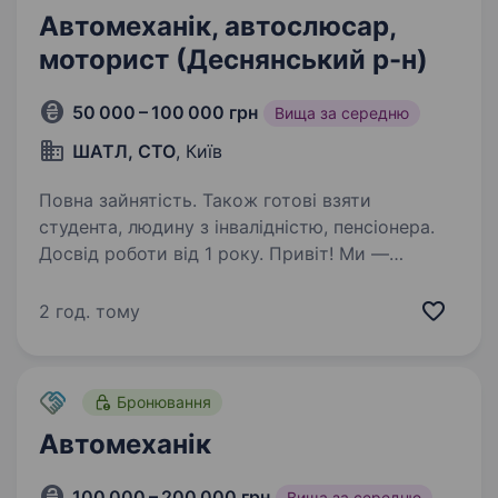
Автомеханік, автослюсар,
моторист (Деснянський р-н)
50 000 – 100 000 грн
Вища за середню
ШАТЛ, СТО
, Київ
Повна зайнятість. Також готові взяти
студента, людину з інвалідністю, пенсіонера.
Досвід роботи від 1 року. Привіт! Ми —
команда автосервісу «ШАТЛ»,
що спеціалізується на якісному
2 год. тому
обслуговуванні легкових автомобілів у Києві.
Запрошуємо до нашої дружньої та професійної
команди автомеханіка, автослюсаря,
Бронювання
моториста, які…
Автомеханік
100 000 – 200 000 грн
Вища за середню