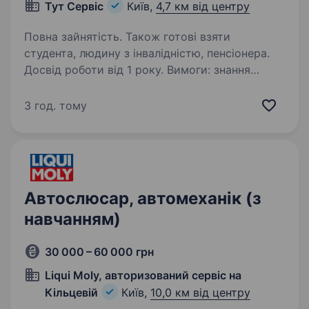
Тут Сервіс
Київ,
4,7 км від центру
Повна зайнятість. Також готові взяти
студента, людину з інвалідністю, пенсіонера.
Досвід роботи від 1 року. Вимоги: знання
геометрії кузова автомобілів. Вміння
працювати на стендах розвал-сходження
3 год. тому
Hofmann 3D або Hunter 3D. Умови роботи:
робота постійна, графік може бути плаваючий.
Є бонуси для персоналу, додаткове навчання…
Автослюсар, автомеханік (з
навчанням)
30 000 – 60 000 грн
Liqui Moly, авторизований сервіс на
Кільцевій
Київ,
10,0 км від центру