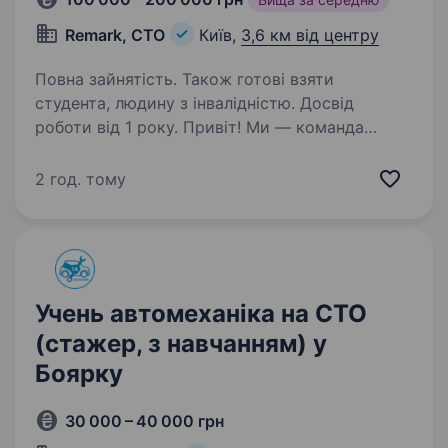
Remark, СТО
Київ,
3,6 км від центру
Повна зайнятість. Також готові взяти
студента, людину з інвалідністю. Досвід
роботи від 1 року. Привіт! Ми — команда
Remark, сучасної мережі автосервісів в Дніпрі
та Києві, де цінують професіоналізм, прагнення
2 год. тому
до розвитку і відповідальне ставлення
до роботи. Якщо ти хочеш працювати
в дружній атмосфері, отримувати…
Учень автомеханіка на СТО
(стажер, з навчанням) у
Боярку
30 000 – 40 000 грн