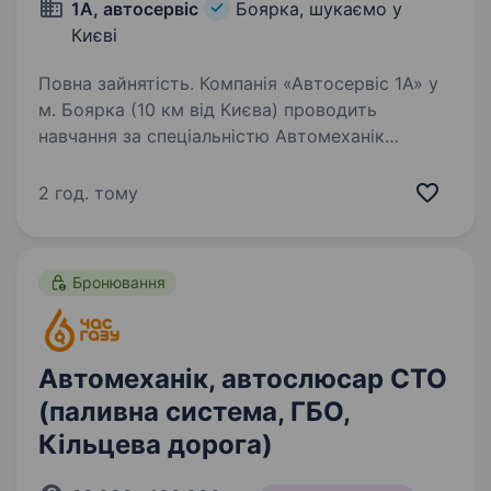
1А, автосервіс
Боярка, шукаємо у
Києві
Повна зайнятість. Компанія «Автосервіс 1А» у
м. Боярка (10 км від Києва) проводить
навчання за спеціальністю Автомеханік
з ремонту ТЗ Перевага молодим хлопцям, які
тільки починають свій шлях в автомобільному
2 год. тому
бізнесі. Ми якісно виконуємо…
Бронювання
Автомеханік, автослюсар СТО
(паливна система, ГБО,
Кільцева дорога)