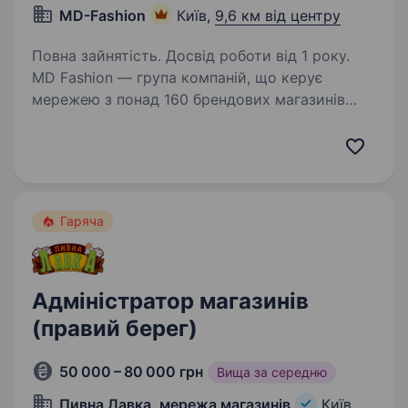
MD-Fashion
Київ,
9,6 км від центру
Повна зайнятість. Досвід роботи від 1 року.
MD Fashion — група компаній, що керує
мережею з понад 160 брендових магазинів
по всій Україні, Центральній Азії та Молдові,
та представляє світові бренди Tommy Hilfiger,
Calvin Klein, Diesel, Gant, G-Star Raw, Under…
Гаряча
Адміністратор магазинів
(правий берег)
50 000 – 80 000 грн
Вища за середню
Пивна Лавка, мережа магазинів
Київ