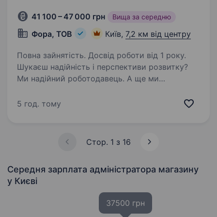
41 100 – 47 000 грн
Вища за середню
Фора, ТОВ
Київ,
7,2 км від центру
Повна зайнятість. Досвід роботи від 1 року.
Шукаєш надійність і перспективи розвитку?
Ми надійний роботодавець. А ще ми
динамічно розвиваємося та втілюємо
інновації. Запрошуємо на роботу в нічні зміни
5 год. тому
привітного старшого адміністратора /
привітну старшу адміністраторку…
Стор. 1 з 16
Середня зарплата адміністратора магазину
у Києві
37500 грн