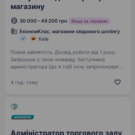
магазину
30 000 – 49 200 грн
Вища за середню
ЕкономКлас, магазини свідомого шопінгу
Київ
Повна зайнятість. Досвід роботи від 1 року.
Запрошую у свою команду Заступника
адміністратора Що я тобі хочу запропонувати:
Можливість розвитку та кар'єрне зростання
(корпоративне навчання) Роботу поруч
4 год. тому
з домом; Офіційне працевлаштування;
Оплачуване…
Адміністратор торгового залу