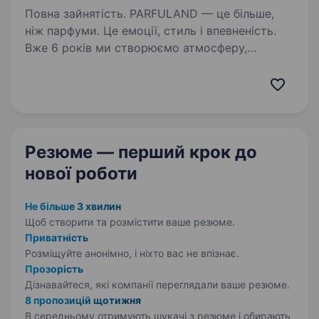
Повна зайнятість. PARFULAND — це більше,
ніж парфуми. Це емоції, стиль і впевненість.
Вже 6 років ми створюємо атмосферу,
де аромати дарують настрій, енергію
та натхнення. Ми працюємо тільки
з оригінальною продукцією та маємо тисячі…
Резюме — перший крок
до
нової роботи
Не більше 3 хвилин
Щоб створити та розмістити ваше
резюме.
Приватність
Розміщуйте анонімно, і ніхто вас не впізнає.
Прозорість
Дізнавайтеся, які компанії переглядали ваше резюме.
8 пропозицій щотижня
В середньому отримують шукачі з резюме і обирають