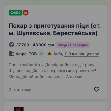
Пекар з приготування піци (ст.
м. Шулявська, Берестейська)
37 700 – 48 900 грн
Вища за середню
Фора, ТОВ
Київ,
11,0 км від центру
Повна зайнятість. Досвід роботи від 1 року.
Шукаєш надійність і перспективи розвитку?
Ми надійний роботодавець . А ще ми
динамічно розвиваємося та втілюємо
інновації. Запрошуємо на роботу в нічні зміни
2 год. тому
привітного старшого адміністратора /
привітну старшу…