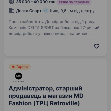
35 000 – 40 000 грн
Вища за середню
Делта Спорт
Київ,
0,6 км від центру
Повна зайнятість. Досвід роботи від 1 року.
Компанія DELTA SPORT за більш ніж 27-річний
досвід роботи успішно вивела на ринок
України понад 10 нових брендів у сегменті
sport та fashion. Сьогодні в нашому портфелі
бренди-лідери свого сегменту: NIKE,
CONVERSE,…
Гаряча
Адміністратор, старший
продавець в магазин MD
Fashion (ТРЦ Retroville)