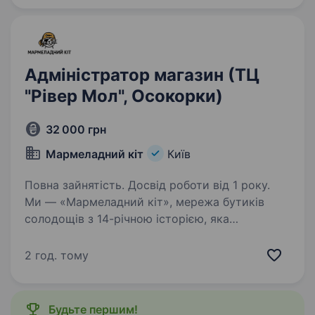
Craftoroom Шукаємо…
Адміністратор магазин (ТЦ
"Рівер Мол", Осокорки)
32 000 грн
Мармеладний кіт
Київ
Повна зайнятість. Досвід роботи від 1 року.
Ми — «Мармеладний кіт», мережа бутиків
солодощів з 14-річною історією, яка
завойовує серця любителів солодкого у 11
країнах Європи та тепер активно
2 год. тому
розвивається в Україні. Запрошуємо до нашої
дружньої команди адміністратора…
Будьте першим!