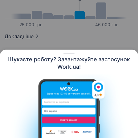
25 000 грн
46 000 грн
Докладніше
Шукаєте роботу? Завантажуйте застосунок
Work.ua!
Українська
Ресурси
Контакти
Про нас
Кар’єра
Новини Work.ua
Допомога
Умови використання