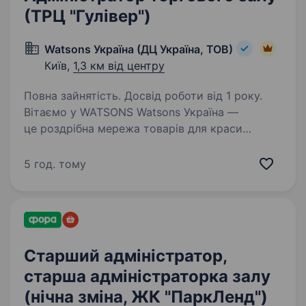
(ТРЦ "Гулівер")
Watsons Україна (ДЦ Україна, ТОВ)
Київ,
1,3 км від центру
Повна зайнятість. Досвід роботи від 1 року.
Вітаємо у WATSONS Watsons Україна —
це роздрібна мережа товарів для краси
та здоров’я! Чому Watsons? Частина великої
сім'ї A.S. Watson Group: найбільшої у світі
5 год. тому
мережі роздрібної торгівлі продукцією для
краси…
Старший адміністратор,
старша адміністраторка залу
(нічна зміна, ЖК "ПаркЛенд")