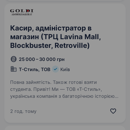
привітну старшу…
Касир, адміністратор в
магазин (ТРЦ Lavina Mall,
Blockbuster, Retroville)
25 000 – 30 000 грн
Т-Стиль, ТОВ
Київ
Повна зайнятість. Також готові взяти
студента. Привіт! Ми — ТОВ «Т-Стиль»,
українська компанія з багаторічною історією
та повним циклом виробництва якісного
та стильного одягу під брендом Goldi. Наша
2 год. тому
мережа магазинів налічує 35 точок по всій
Україні, і ми активно…