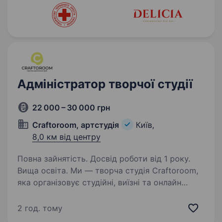
Адміністратор творчої студії
22 000 – 30 000 грн
Craftoroom, артстудія
Київ,
8,0 км від центру
Повна зайнятість. Досвід роботи від 1 року.
Вища освіта. Ми — творча студія Craftoroom,
яка організовує студійні, виїзні та онлайн
майстер-класи, івенти та створює унікальні
корпоративні подарунки.Подивитися нашу
2 год. тому
роботу та атмосферу можна тут: Instagram