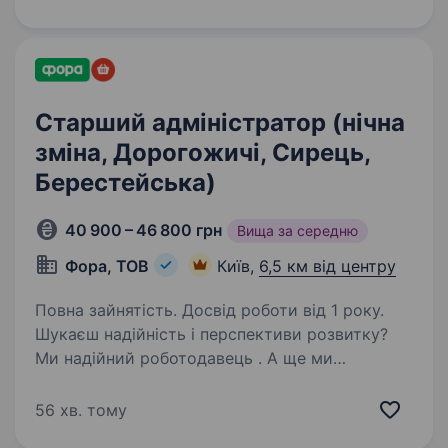
привітного старшого адміністратора /
привітну старшу…
Старший адміністратор (нічна
зміна, Дорогожичі, Сирець,
Берестейська)
40 900 – 46 800 грн
Вища за середню
Фора, ТОВ
Київ,
6,5 км від центру
Повна зайнятість. Досвід роботи від 1 року.
Шукаєш надійність і перспективи розвитку?
Ми надійний роботодавець . А ще ми
динамічно розвиваємося та втілюємо
інновації. Запрошуємо на роботу в нічні зміни
56 хв. тому
привітного старшого адміністратора /