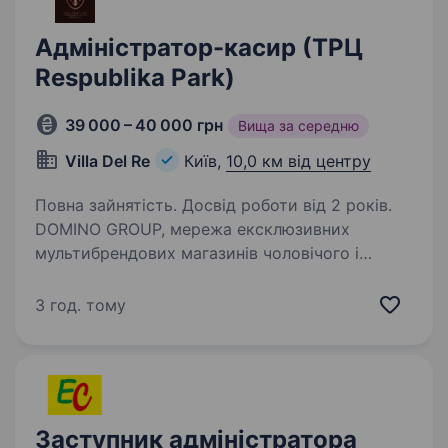
Адміністратор-касир (ТРЦ
Respublika Park)
39 000 – 40 000 грн
Вища за середню
Villa Del Re
Київ,
10,0 км від центру
Повна зайнятість. Досвід роботи від 2 років.
DOMINO GROUP, мережа ексклюзивних
мультибрендових магазинів чоловічого і
жіночого одягу класу Luxury у зв’язку
з розширенням проводить конкурс
3 год. тому
на вакансію АДМІНІСТРАТОР-КАСИР Наш сайт:
https://domino.ua/ Сторінка…
Заступник адміністратора