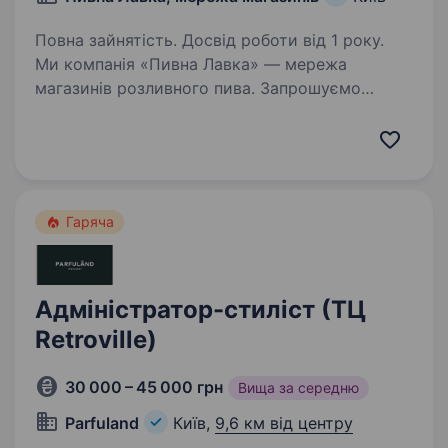
Повна зайнятість. Досвід роботи від 1 року.
Ми компанія «Пивна Лавка» — мережа
магазинів розливного пива. Запрошуємо
доєднатися в свою дружню команду —
адміністратора , який готовий розвиватися
та досягати поставлених цілей. З нами ти
отримаєш: Можливість…
Гаряча
Адміністратор-стиліст (ТЦ
Retroville)
30 000 – 45 000 грн
Вища за середню
Parfuland
Київ,
9,6 км від центру