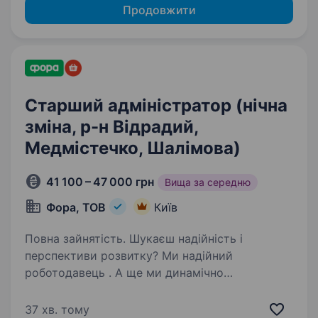
Продовжити
Старший адміністратор (нічна
зміна, р-н Відрадий,
Медмістечко, Шалімова)
41 100 – 47 000 грн
Вища за середню
Фора, ТОВ
Київ
Повна зайнятість. Шукаєш надійність і
перспективи розвитку? Ми надійний
роботодавець . А ще ми динамічно
розвиваємося та втілюємо інновації.
Запрошуємо на роботу в нічні зміни
37 хв. тому