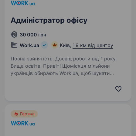
Адміністратор офісу
30 000 грн
Work.ua
Київ,
1,9 км від центру
Повна зайнятість. Досвід роботи від 1 року.
Вища освіта. Привіт! Щомісяця мільйони
українців обирають Work.ua, щоб шукати
роботу або співробітників. Але Work.ua —
це не лише сервіс, а й команда людей та офіси
в Дніпрі, Києві і Львові, де важливо
підтримувати порядок,…
Гаряча