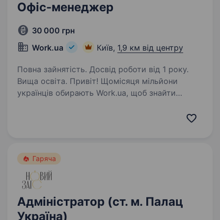
Офіс-менеджер
30 000 грн
Work.ua
Київ,
1,9 км від центру
Повна зайнятість. Досвід роботи від 1 року.
Вища освіта. Привіт! Щомісяця мільйони
українців обирають Work.ua, щоб знайти
роботу або співробітників. Але Work.ua —
це не лише сервіс, а й команда: відділи
продажів, комунікацій, веб-розробки та інші,
які працюють у Дніпрі,…
Гаряча
Адміністратор (ст. м. Палац
Україна)