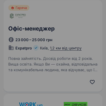
Гаряча
Офіс-менеджер
23 000 – 25 000 грн
Expatpro
Київ,
1,2 км від центру
Повна зайнятість. Досвід роботи від 2 років.
Вища освіта. Якщо Ви — охайна, відповідальна
та комунікабельна людина, яка відчуває, що її
покликання — це турбота про наш офіс
та колектив, то ця вакансія саме для вас:)
Пропонуємо: Стильний офіс у центрі Києва,
який забезпечений…