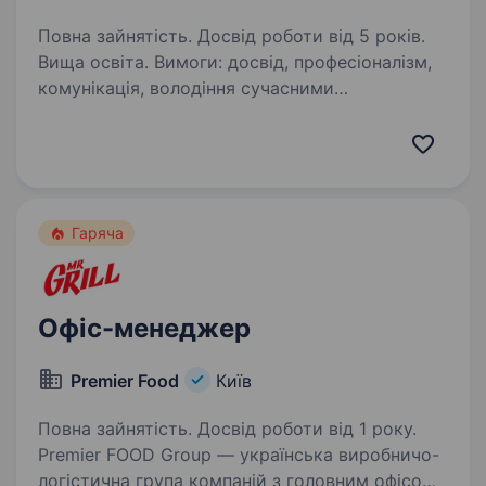
Повна зайнятість. Досвід роботи від 5 років.
Вища освіта. Вимоги: досвід, професіоналізм,
комунікація, володіння сучасними
програмами, пошук інформації документообіг
Умови роботи: з 9−18 Обов’язки: організація
робочого дня керівника протезно
реабілітаційного центру в який…
Гаряча
Офіс-менеджер
Premier Food
Київ
Повна зайнятість. Досвід роботи від 1 року.
Premier FOOD Group — українська виробничо-
логістична група компаній з головним офісом