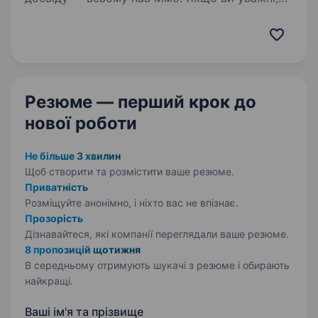
відповідальні та хочете працювати
в стабільній компанії з можливістю
професійного розвитку — будемо…
Резюме — перший крок
до
нової роботи
Не більше 3 хвилин
Щоб створити та розмістити ваше
резюме.
Приватність
Розміщуйте анонімно, і ніхто вас не впізнає.
Прозорість
Дізнавайтеся, які компанії переглядали ваше резюме.
8 пропозицій щотижня
В середньому отримують шукачі з резюме і обирають
найкращі.
Ваші ім'я та прізвище