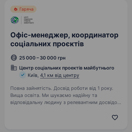
хоче не просто виконувати окремі…
Гаряча
Офіс-менеджер, координатор
соціальних проєктів
25 000 – 30 000 грн
Центр соціальних проектів майбутнього
Київ,
4,1 км від центру
Повна зайнятість. Досвід роботи від 1 року.
Вища освіта. Ми шукаємо надійну та
відповідальну людину з релевантним досвідом
роботи в комерційній або некомерційній
організації, яка долучиться до нашої команди
та відповідатиме за порядок в операційній
діяльності фонду. Про…