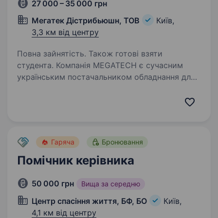
27 000 – 35 000 грн
Мегатек Дістрибьюшн, ТОВ
Київ,
3,3 км від центру
Повна зайнятість. Також готові взяти
студента. Компанія MEGATECH є сучасним
українським постачальником обладнання для
критичної інфраструктури та автоматизації.
Наші основні напрями діяльності — мережеве
обладнання (роутери, комутатори, точки
доступу тощо),…
Гаряча
Бронювання
Помічник керівника
50 000 грн
Вища за середню
Центр спасіння життя, БФ, БО
Київ,
4,1 км від центру