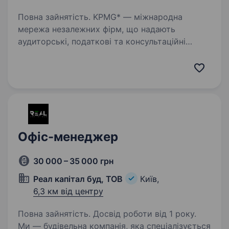
Повна зайнятість. KPMG* — міжнародна
мережа незалежних фірм, що надають
аудиторські, податкові та консультаційні
послуги. Познайомитися з KPMG в Україні
детальніше можна за посиланням. KPMG
в Україні входить до переліку 50 найкращих…
Офіс-менеджер
30 000 – 35 000 грн
Реал капітал буд, ТОВ
Київ,
6,3 км від центру
Повна зайнятість. Досвід роботи від 1 року.
Ми — будівельна компанія, яка спеціалізується