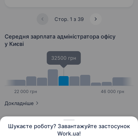
та комфортну атмосферу для співробітників і
партнерів. Запрошуємо до своєї…
Стор. 1 з 39
Середня зарплата адміністратора офісу
у Києві
32500 грн
22 000 грн
46 000 грн
Докладніше
Шукаєте роботу? Завантажуйте застосунок
Work.ua!