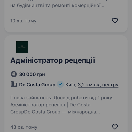
на будівництві та ремонті комерційної
нерухомості (офіси, готелі, ресторани, ТРЦ,
магазини, клініки). Нам довіряють компанії зі
10 хв. тому
списку Forbes Україна (Ерідон, Кернел,…
Адміністратор рецепції
30 000 грн
De Costa Group
Київ,
3,2 км від центру
Повна зайнятість. Досвід роботи від 1 року.
Адміністратор рецепції | De Costa
GroupDe Costa Group — міжнародна
комерційна компанія, яка цінує
професіоналізм, високий рівень сервісу
43 хв. тому