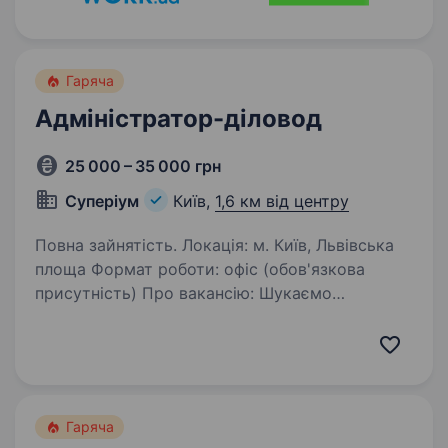
Гаряча
Адміністратор-діловод
25 000 – 35 000 грн
Суперіум
Київ,
1,6 км від центру
Повна зайнятість. Локація: м. Київ, Львівська
площа Формат роботи: офіс (обов'язкова
присутність) Про вакансію: Шукаємо
відповідального та організованого
адміністратора-діловода для забезпечення
ефективної роботи офісу та документообігу…
Гаряча