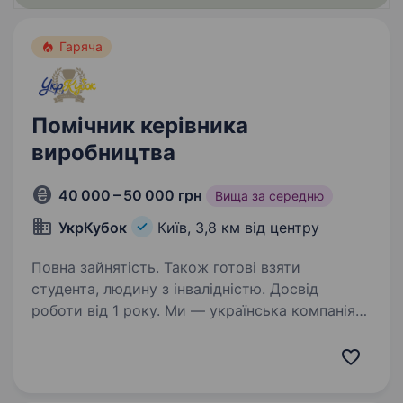
Гаряча
Помічник керівника
виробництва
40 000 – 50 000 грн
Вища за середню
УкрКубок
Київ,
3,8 км від центру
Повна зайнятість. Також готові взяти
студента, людину з інвалідністю. Досвід
роботи від 1 року. Ми — українська компанія
з понад 20-річним досвідом роботи.
Виготовляємо спортивну форму, нагородну
продукцію та постійно розвиваємо нові
виробничі напрямки. Шукаємо людину, яка