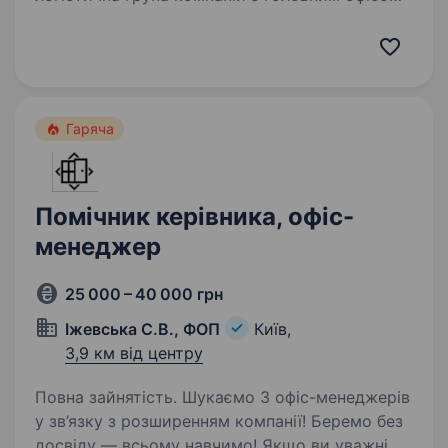
в Києві, виробничими потужностями у
Вінницькій області та логістичними хабами
по всій Україні з власним брендом Mr.Grill,
а також…
Гаряча
Помічник керівника, офіс-
менеджер
25 000 – 40 000 грн
Іжевська С.В., ФОП
Київ,
3,9 км від центру
Повна зайнятість. Шукаємо 3 офіс-менеджерів
у зв’язку з розширенням компанії! Беремо без
досвіду — всьому навчимо! Якщо ви уважні,