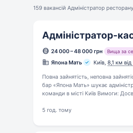
159 вакансій
Адміністратор ресторану
Адміністратор-кас
24 000 – 48 000 грн
Вища за с
Япона Мать
Київ,
8,1 км ві
Повна зайнятість, неповна зайнятість
бар «Япона Мать» шукає адмініст
команди в місті Київ Вимоги: Досвід роботи не обовʼязково, всьому
навчаємо Вміння працювати у команді. Відповідальність
та пунктуальність…
5 год. тому