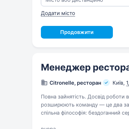
Додати місто
Продовжити
Менеджер рестор
Citronelle, ресторан
Київ,
1
Повна зайнятість. Досвід роботи від 2 років. Компанія Citro
розширюють команду — це два зак
спільна філософія: бездоганний се
стандарти у всьому, що ми роби
вчора