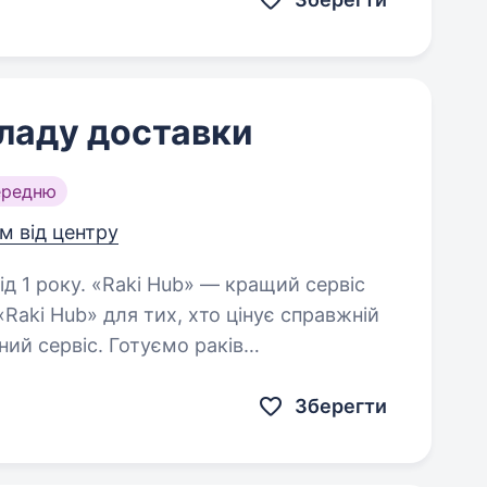
ладу доставки
ередню
км від центру
 — кращий сервіс
Raki Hub» для тих, хто цінує справжній
ний сервіс. Готуємо раків
авляємо власною кур'єрською…
Зберегти