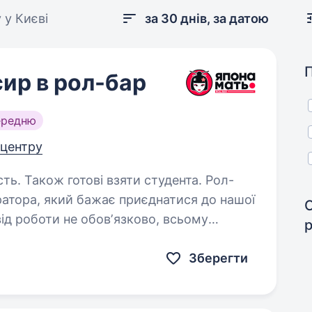
 у Києві
за 30 днів, за датою
ир в рол-бар
ередню
д центру
. Також готові взяти студента. Рол-
ратора, який бажає приєднатися до нашої
Зберегти