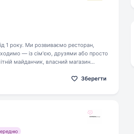
ваємо ресторан,
иходимо — із сім'єю, друзями або просто
літній майданчик, власний магазин
ою європейською кухнею…
Зберегти
середню