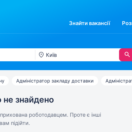
Знайти
вакансії
Роз
ну
Адміністратор закладу доставки
Адміністра
ю не знайдено
 прихована роботодавцем. Проте є інші
вам підійти.