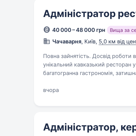
Адміністратор ре
40 000 – 48 000 грн
Вища за с
Чачаварня
, Київ,
5,0 км від це
Повна зайнятість. Досвід роботи від 1 року. Привіт! 
унікальний кавказький ресторан у
багатогранна гастрономія, затишн
Якщо ти цінуєш теплі традиції, 
вчора
Адміністратор, к