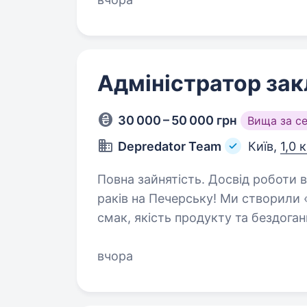
Адміністратор зак
30 000 – 50 000 грн
Вища за с
Depredator Team
Київ,
1,0 
Повна зайнятість. Досвід роботи від 1 року. «Raki Hub»
раків на Печерську! Ми створили «
смак, якість продукту та бездоган
за авторськими рецептами, дост
вчора