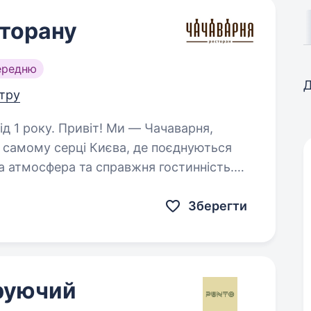
сторану
ередню
Д
нтру
Ми — Чачаварня,
 самому серці Києва, де поєднуються
а атмосфера та справжня гостинність.
любиш працювати з людьми…
Зберегти
еруючий