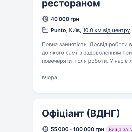
рестораном
40 000 грн
Punto
, Київ,
10,0 км від центру
Повна зайнятість. Досвід роботи від 1 року. Ми розви
до якого самі із задоволенням пр
повечеряти після роботи. У нас є 
алкоголю, ресторан зі зрозуміл
вчора
Офіціант (ВДНГ)
55 000 – 100 000 грн
Вища за 