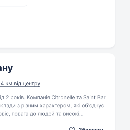
ану
,4 км від центру
nelle та Saint Bar
лади з різним характером, які об'єднує
рвіс, повага до людей та високі
мо. Відкриваємо…
Зберегти