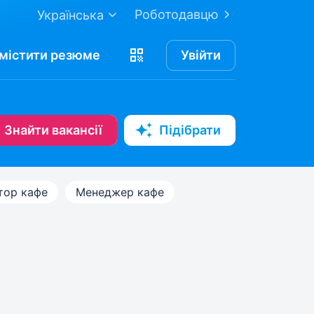
Роботодавцю
Українська
містити
резюме
Увійти
Знайти вакансії
Підібрати
тор кафе
Менеджер кафе