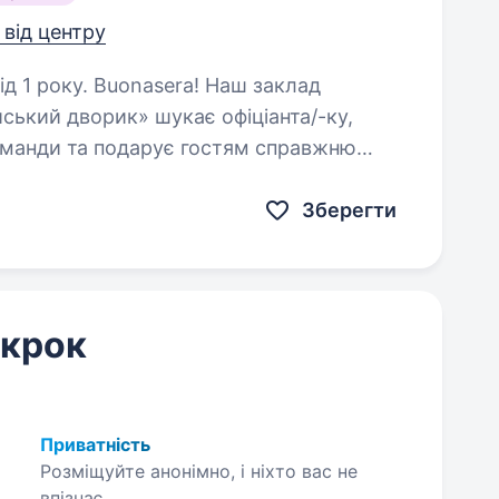
 від центру
ra! Наш заклад
йський дворик» шукає офіціанта/-ку,
оманди та подарує гостям справжню
атмосферу Італії. Що ти будеш робити: Зустрічати та обслуговувати…
Зберегти
 крок
Приватність
Розміщуйте анонімно, і ніхто вас не
впізнає.