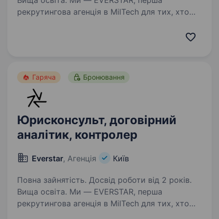
Вища освіта. Ми — EVERSTAR, перша
рекрутингова агенція в MilTech для тих, хто
готовий створювати технологічне майбутнє.
Але досить про нас, розказуємо пророль.
Ми шукаємо M&A manager в MilTech-команду,
яка створює рішення, про…
Гаряча
Бронювання
Юрисконсульт, договірний
аналітик, контролер
Everstar
, Агенція
Київ
Повна зайнятість. Досвід роботи від 2 років.
Вища освіта. Ми — EVERSTAR, перша
рекрутингова агенція в MilTech для тих, хто
готовий створювати технологічне майбутнє.