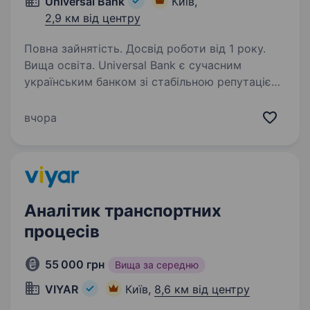
Universal Bank
Київ,
2,9 км від центру
Повна зайнятість. Досвід роботи від 1 року.
Вища освіта. Universal Bank є сучасним
українським банком зі стабільною репутацією
протягом 30 років. Наш банк відомий завдяки
успішному інноваційному проекту monobank ,
вчора
спільному роздрібному продукту Universal
Bank у співпраці…
Аналітик транспортних
процесів
55 000 грн
Вища за середню
VIYAR
Київ,
8,6 км від центру