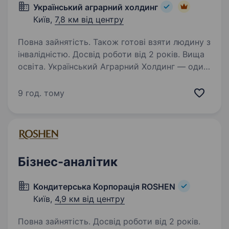
Український аграрний холдинг
Київ,
7,8 км від центру
Повна зайнятість. Також готові взяти людину з
інвалідністю. Досвід роботи від 2 років. Вища
освіта. Український Аграрний Холдинг — один
з передових виробників кукурудзи та сої
в Україні. Наші виробництва знаходяться
9 год. тому
на мальовничому Закарпатті та на родючій
Чернігівщині. Наші зерносховища здатні
вмістити 250 тис…
Бізнес-аналітик
Кондитерська Корпорація ROSHEN
Київ,
4,9 км від центру
Повна зайнятість. Досвід роботи від 2 років.