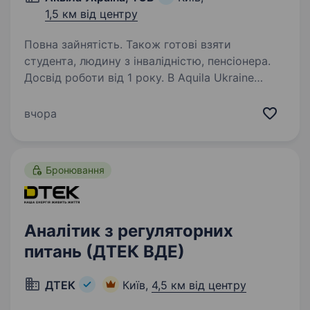
1,5 км від центру
Повна зайнятість. Також готові взяти
студента, людину з інвалідністю, пенсіонера.
Досвід роботи від 1 року. В Aquila Ukraine
ми будуємо бізнес на порядку, довірі
й здорових процесах. Тому шукаємо
вчора
професіонала, який візьме під контроль
поточні питання управлінської звітності —
спокійно, уважно і без постійних «пожеж».…
Бронювання
Аналітик з регуляторних
питань (ДТЕК ВДЕ)
ДТЕК
Київ,
4,5 км від центру