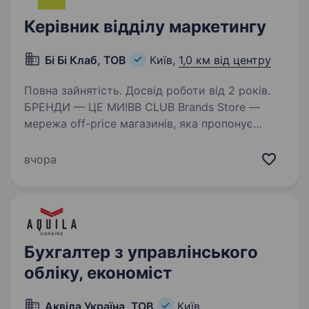
Керівник відділу маркетингу
Бі Бі Клаб, ТОВ
Київ,
1,0 км від центру
Повна зайнятість. Досвід роботи від 2 років.
БРЕНДИ — ЦЕ МИ!BB CLUB Brands Store —
мережа off-price магазинів, яка пропонує
відомі та популярні бренди за доступними
цінами. Ми поєднуємо стиль, вигідний шопінг
вчора
та сильний клієнтський досвід. Сьогодні
BB CLUB —…
Бухгалтер з управлінського
обліку, економіст
Аквіла Україна, ТОВ
Київ,