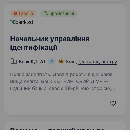
до компанії,…
Гаряча
Бронювання
Начальник управління
ідентифікації
Банк КД, АТ
Київ,
1,5 км від центру
Повна зайнятість. Досвід роботи від 2 років.
Вища освіта. Банк «КЛІРИНГОВИЙ ДІМ» —
надійний банк зі своєю 28-річною історією,
котрий впевнено рухається вперед разом
з вами. Ми — банк, який пропонує якісне
обслуговування, тут отримують трішки більше
ніж просто послуги.…