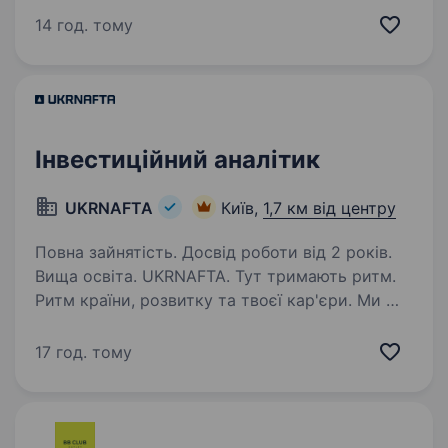
збирає команду вмотивованих спеціалістів, які
14 год. тому
готові бути прикладом…
Інвестиційний аналітик
UKRNAFTA
Київ,
1,7 км від центру
Повна зайнятість. Досвід роботи від 2 років.
Вища освіта. UKRNAFTA. Тут тримають ритм.
Ритм країни, розвитку та твоєї кар'єри. Ми —
найбільша нафтовидобувна компанія України.
Сьогодні це 2 000+ свердловин, майже 700
17 год. тому
сучасних автозаправних комплексів
та команда з 20 000+…