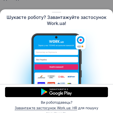
Шукаєте роботу? Завантажуйте застосунок
Work.ua!
Українська
Ресурси
Контакти
Про нас
Кар’єра
Новини Work.ua
Допомога
Умови використання
Роботодавцю
Ви роботодавець?
© 2006–2026 Work.ua. Сервіс пошуку роботи №1 в
Завантажте застосунок Work.ua: HR
для пошуку
Україні.