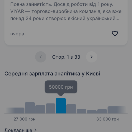
Повна зайнятість. Досвід роботи від 1 року.
VIYAR — торгово-виробнича компанія, яка вже
понад 24 роки створює якісний український
продукт у сфері виготовлення індивідуальних
меблів. Ми не просто продаємо матеріали —
вчора
ми пропонуємо інноваційні рішення,
технології…
Стор. 1 з 33
Середня зарплата аналітика
у Києві
50000 грн
27 000 грн
83 000 грн
Докладніше