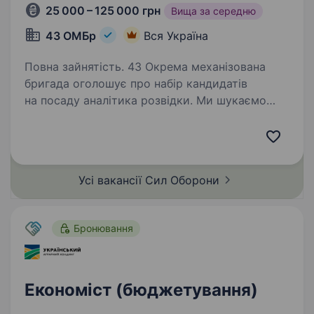
25 000 – 125 000 грн
Вища за середню
43 ОМБр
Вся Україна
Повна зайнятість. 43 Окрема механізована
бригада оголошує про набір кандидатів
на посаду аналітика розвідки. Ми шукаємо
відповідальних та мотивованих людей, які
готові доєднатись до лав ЗСУ за контрактом
або за призовом по мобілізації…
Усі вакансії Сил
Оборони
Бронювання
Економіст (бюджетування)