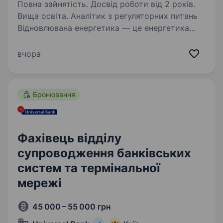
Повна зайнятість. Досвід роботи від 2 років.
Вища освіта. Аналітик з регуляторних питань
Відновлювана енергетика — це енергетика
майбутнього: чиста, екологічна і безпечна.
Розвитком проектів відновлюваної генерації
вчора
займається операційна компанія ДТЕК ВДЕ.
Основні обов’язки:…
Бронювання
Фахівець відділу
супроводження банківських
систем та термінальної
мережі
45 000 – 55 000 грн