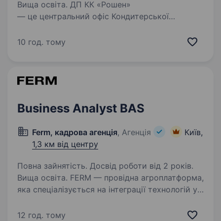
Вища освіта. ДП КК «Рошен»
— це центральний офіс Кондитерської
Корпорації ROSHEN: стратегічний, аналітичний
та операційний центр, який забезпечує
10 год. тому
ефективну координацію всіх бізнес-процесів
компанії. Основні обов’язки: Збір…
Business Analyst BAS
Ferm, кадрова агенція
, Агенція
Київ,
1,3 км від центру
Повна зайнятість. Досвід роботи від 2 років.
Вища освіта. FERM — провідна агроплатформа,
яка спеціалізується на інтеграції технологій у
сільське господарство для підвищення
ефективності та розвитку агробізнесу.
12 год. тому