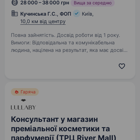
28 000 – 38 000 грн
Вища за середню
Кучинська Г.С., ФОП
Київ,
10,0 км від центру
Повна зайнятість. Досвід роботи від 1 року.
Вимоги: Відповідальна та комунікабельна
людина, націлена на результат, яка має досвід
у прямих продажах ювелірних прикрас Умови
роботи: Графік роботи 2/2, 3/3; Час роботи
з 10:00 до 22−00; 15 робочих…
Гаряча
Консультант у магазин
преміальної косметики та
парфумерії (ТРЦ River Mall)