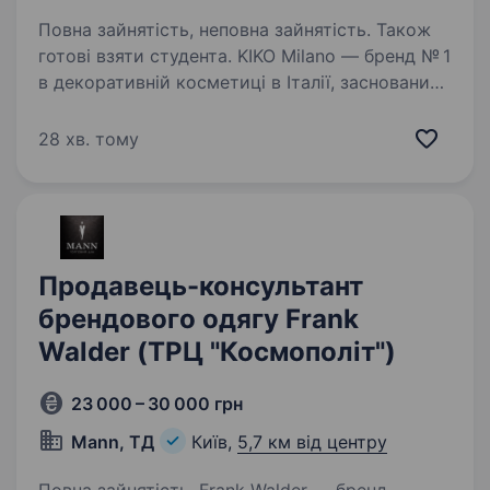
Повна зайнятість, неповна зайнятість. Також
готові взяти студента. KIKO Milano — бренд № 1
в декоративній косметиці в Італії, заснований
у 1997 році. В Україні бренд ексклюзивно
представляє компанія INTERTOP Ukraine.
28 хв. тому
Косметика виготовляється з безпечної
сертифікованої сировини,…
Продавець-консультант
брендового одягу Frank
Walder (ТРЦ "Космополіт")
23 000 – 30 000 грн
Mann, ТД
Київ,
5,7 км від центру