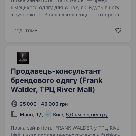
Повна зайнятість. Frank Walder — бренд
німецького одягу для жінок, які йдуть в ногу
з сучасністю. В основі концепції — створення
комфортного щоденного образу, що
відповідатиме останнім тенденціям моди.
1 год. тому
Ми пропонуємо роботу в магазині…
Продавець-консультант
брендового одягу (Frank
Walder, ТРЦ River Mall)
25 000 – 40 000 грн
Mann, ТД
Київ,
8,0 км від центру
Повна зайнятість. FRANK WALDER у ТРЦ River
Mall шукає продавця-консультанта у fashion-