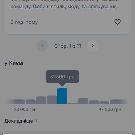
команду Любиш стиль, моду та спілкування
з людьми? Тоді ми чекаємо саме на тебе!
Ми шукаємо людину, яка: отримує
2 год. тому
задоволення від створення…
Стор. 1 з 11
у Києві
32500 грн
23 000 грн
47 000 грн
Докладніше