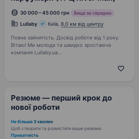
30 000 – 45 000 грн
Вища за середню
Lullaby
Київ,
8,0 км від центру
Повна зайнятість. Досвід роботи від 1 року.
Вітаю! Ми молода та швидко зростаюча
компанія Lullaby.ua
(https://www.instagram.com/lullaby.ua/), яка
шукає однодумця готового розвиватись
разом з нами! Ми відкриваємо офлайн магазин
в ТРЦ River Mall та запрошуємо…
Резюме — перший крок
до
нової роботи
Не більше 3 хвилин
Щоб створити та розмістити ваше
резюме.
Приватність