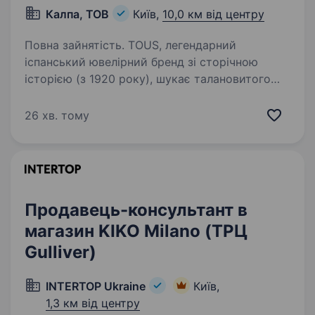
Калпа, ТОВ
Київ,
10,0 км від центру
Повна зайнятість. TOUS, легендарний
іспанський ювелірний бренд зі сторічною
історією (з 1920 року), шукає талановитого
та амбітного Продавця-консультанта.
Запрошуємо вас у світ, де розкіш стає
26 хв. тому
доступною мрією. Наша Пропозиція:
Конкурентна…
Продавець-консультант в
магазин KIKO Milano (ТРЦ
Gulliver)
INTERTOP Ukraine
Київ,
1,3 км від центру