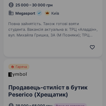
25 000 – 30 000 грн
Megasport
Київ
Повна зайнятість. Також готові взяти
студента. Вакансія актуальна в: ТРЦ «Аладдін»,
вул. Михайла Гришка, 3А (М Позняки); ТРЦ
«SkyMall», пр. Романа Шухевича 2 Т
(Троєщина); ТРЦ «Cosmo Multimall», вул.
Вадима Гетьмана, 6 (М Шулявська); ТРЦ
«Lavina…
Гаряча
Продавець-стиліст в бутик
Peserico (Хрещатик)
38 000 – 68 000 грн
Вища за середню