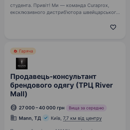
студента. Привіт! Ми — команда Curaprox,
ексклюзивного дистриб’ютора швейцарського
бренду Curaden в Україні. Наша продукція
допомагає людям піклуватися про здоров’я
ротової порожнини — від зубних щіток
до ефективної дентальної…
Гаряча
Продавець-консультант
брендового одягу (ТРЦ River
Mall)
27 000 – 40 000 грн
Вища за середню
Mann, ТД
Київ,
7,7 км від центру