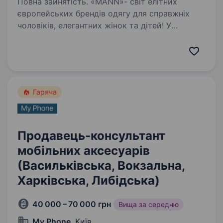
Повна зайнятість. «МАNN»- світ елітних
європейських брендів одягу для справжніх
чоловіків, елегантних жінок та дітей! У
всеукраїнській мережі представлено
всесвітньо відомі бренди Lerros, RoyRobson!
ТД«МАNN» запрошує у свою команду…
Гаряча
Продавець-консультант
мобільних аксесуарів
(Васильківська, Вокзальна,
Харківська, Либідська)
40 000 – 70 000 грн
Вища за середню
My Phone
, Київ