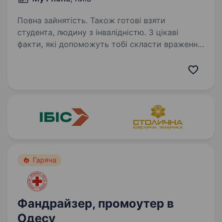
Повна зайнятість. Також готові взяти
студента, людину з інвалідністю. 3 цікаві
факти, які допоможуть тобі скласти враження
про нашу компанію: 9 з 10 наших
співробітників прийшли в компанію не маючи
жодного досвіду роботи в сфері продажів
Більшість співробітників нашої компанії…
Гаряча
Фандрайзер, промоутер в
Одесу