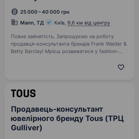
25 000 – 40 000 грн
Mann, ТД
Київ,
9,6 км від центру
Повна зайнятість. Запрошуємо на роботу
продавця-консультанта брендів Frank Walder &
Betty Barclay! Мрієш розвиватися у fashion-
індустрії, зануритися у світ вишуканого
німецького стилю та допомагати жінкам
знаходити свій ідеальний…
Продавець-консультант
ювелірного бренду Tous (ТРЦ
Gulliver)