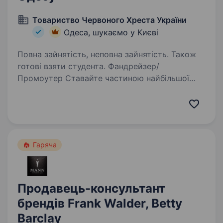
Товариство Червоного Хреста України
Одеса, шукаємо у Києві
Повна зайнятість, неповна зайнятість. Також
готові взяти студента. Фандрейзер/
Промоутер Ставайте частиною найбільшої
гуманітарної організації України Приєднуйтесь
до нашої команди фандрейзерів Українського
Червоного Хреста. Залучайте людей до
підтримки нашої роботи, яка рятує…
Гаряча
Продавець-консультант
брендів Frank Walder, Betty
Barclay