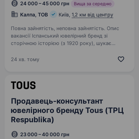
24 000 – 45 000 грн
Вища за середню
Калпа, ТОВ
Київ,
1,2 км від центру
Повна зайнятість, неповна зайнятість. Опис
вакансії Іспанський ювелірний бренд зі
сторічною історією (з 1920 року), шукає
талановитого та амбітного Продавця-
консультанта. Запрошуємо вас приєднатись
24 хв. тому
до нашої команди в ТРЦ «Gulliver» Обов’язки:
Професійне…
Продавець-консультант
ювелірного бренду Tous (ТРЦ
Respublika)
23 000 – 40 000 грн