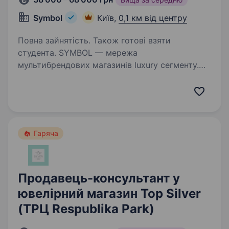
Symbol
Київ,
0,1 км від центру
Повна зайнятість. Також готові взяти
студента. SYMBOL — мережа
мультибрендових магазинів luxury сегменту.
Ми пишаємося своєю 27-річною історією
розвитку на ринку України. Наші магазини
представлені у Харкові, Києві, Дніпрі, Одесі,
Львові, Запоріжжі, Ужгороді,…
Гаряча
Продавець-консультант у
ювелірний магазин Top Silver
(ТРЦ Respublika Park)