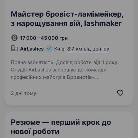
Майстер бровіст-ламімейкер,
з нарощування вій, lashmaker
17 000 – 45 000 грн
AirLashes
Київ,
8,7 км від центру
Повна зайнятість. Досвід роботи від 1 року.
Студія AirLashes запрошує до команди
професійних майстрів Бровистів-
ламімейкерів, майстрів лашмейкерів!
Ми шукаємо талановитих та амбітних людей,
2 дні тому
які хочуть розвиватися разом із нами.
Що ми пропонуємо: Зручний…
Резюме — перший крок
до
нової роботи