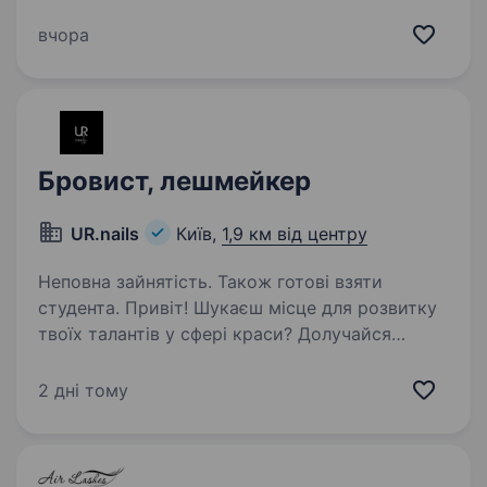
відповідальність, охайність, комунікабельність
та любов до своєї справи. Умови роботи:
вчора
Комфортне робоче місце, зручний графік,…
Бровист, лешмейкер
UR.nails
Київ,
1,9 км від центру
Неповна зайнятість. Також готові взяти
студента. Привіт! Шукаєш місце для розвитку
твоїх талантів у сфері краси? Долучайся
до нашої команди! Де ми знаходимось?
У серці міста, на вул. Гоголівська 11, всього в
2 дні тому
кількох кроках від метро Університет. Графік
роботи:…