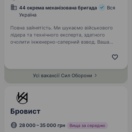
44 окрема механізована бригада
Вся
Україна
Повна зайнятість. Ми шукаємо військового
лідера та технічного експерта, здатного
очолити інженерно-саперний взвод. Ваша
місія — інженерне забезпечення бойових дій
підрозділу: від створення неприступних
фортифікацій до пророблення…
Усі вакансії Сил
Оборони
Бровист
28 000 – 35 000 грн
Вища за середню