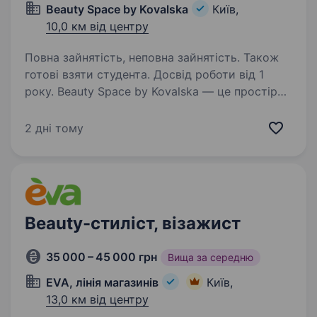
Beauty Space by Kovalska
Київ,
10,0 км від центру
Повна зайнятість, неповна зайнятість. Також
готові взяти студента. Досвід роботи від 1
року. Beauty Space by Kovalska — це простір
здорової краси, де поєднуються
професіоналізм, турбота та індивідуальний
2 дні тому
підхід до кожного клієнта. Ми створюємо
атмосферу, в яку хочеться повертатися, та
підтримуємо постійний…
Beauty-стиліст, візажист
35 000 – 45 000 грн
Вища за середню
EVA, лінія магазинів
Київ,
13,0 км від центру