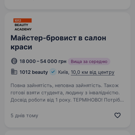
світом краси і хочеш розвиватися у сфері
нарощування…
Майстер-бровист в салон
краси
18 000 – 54 000 грн
Вища за середню
1012 beauty
Київ,
10,0 км від центру
Повна зайнятість, неповна зайнятість. Також
готові взяти студента, людину з інвалідністю.
Досвід роботи від 1 року. ТЕРМІНОВО! Потрібні
кваліфіковані та досвідчені: Майстер
по бровам, та ламінуванню. МИ ПРОПОНУЄМО:
5 днів тому
Дружній колектив. Комфортне, сучасне
та обладнане робоче місце. Гідну та своєчасну