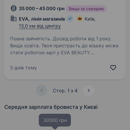
35 000 – 45 000 грн
Вища за середню
EVA, лінія магазинів
Київ,
13,0 км від центру
Повна зайнятість. Досвід роботи від 1 року.
Вища освіта. Твоя пристрасть до візажу може
стати роботою мрії у EVA BEAUTY.
Ми пропонуємо можливість розвиватися,
втілювати креативні ідеї та допомагати
5 днів тому
клієнтам виглядати і почуватися неймовірно!
А ми якраз маємо нову локацію…
Стор. 1 з 4
Середня зарплата бровиста
у Києві
30500 грн