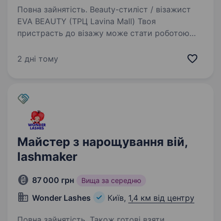
Повна зайнятість. Beauty-стиліст / візажист
EVA BEAUTY (ТРЦ Lavina Mall) Твоя
пристрасть до візажу може стати роботою
мрії у EVA BEAUTY! Ми шукаємо експерта,
який допоможе клієнтам виглядати і
2 дні тому
почуватися неймовірно, створюючи образи…
Майстер з нарощування вій,
lashmaker
87 000 грн
Вища за середню
Wonder Lashes
Київ,
1,4 км від центру
Повна зайнятість. Також готові взяти