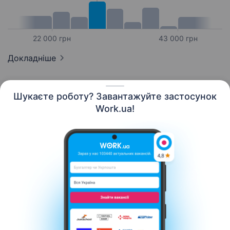
22 000 грн
43 000 грн
Докладніше
Шукаєте роботу? Завантажуйте застосунок
Work.ua!
Українська
Ресурси
Контакти
Про нас
Кар’єра
Новини Work.ua
Допомога
Умови використання