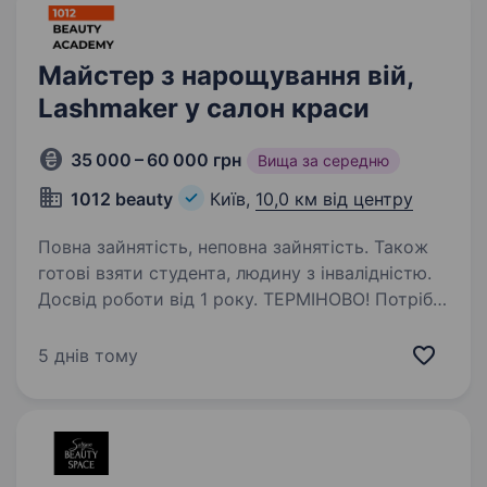
заробітну плату. …
Майстер з нарощування вій,
Lashmaker у салон краси
35 000 – 60 000 грн
Вища за середню
1012 beauty
Київ,
10,0 км від центру
Повна зайнятість, неповна зайнятість. Також
готові взяти студента, людину з інвалідністю.
Досвід роботи від 1 року. ТЕРМІНОВО! Потрібні
кваліфіковані та досвідчені: Майстер
з нарощування вій. Майстер з ламінування вій.
5 днів тому
УМОВИ РОБОТИ: Стабільна оплата — 45% від
вартості послуги. Вартість послуг: — 2/3D —
1300 грн. — 4/6D —…