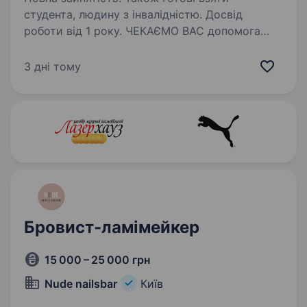
студента, людину з інвалідністю. Досвід
роботи від 1 року. ЧЕКАЄМО ВАС допомога
з переїздом, житлом. Гарантуємо найкращу ЗП
в Києві 87000, повний запис із 1 дня! Cередній
3 дні тому
чек зараз становить 1614 грн. з 1 кліента.
Ми забезбечемо Вас 5 записами із першого
дня роботи, або…
Бровист-ламімейкер
15 000 – 25 000 грн
Nude nailsbar
Київ