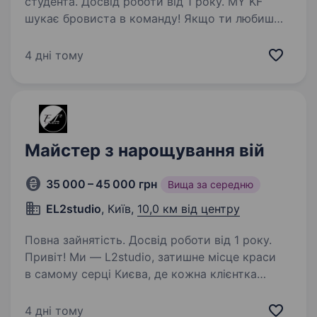
студента. Досвід роботи від 1 року. MY KF
шукає бровиста в команду! Якщо ти любиш
свою справу, цінуєш якісний сервіс і хочеш
працювати в сучасній студії з класною
4 дні тому
командою — будемо раді знайомству! м. Київ,
вул. Іоанна Павла II, 10/1 Що для нас…
Майстер з нарощування вій
35 000 – 45 000 грн
Вища за середню
ЕL2studio
, Київ,
10,0 км від центру
Повна зайнятість. Досвід роботи від 1 року.
Привіт! Ми — L2studio, затишне місце краси
в самому серці Києва, де кожна клієнтка
отримує не просто послугу, а справжнє
мистецтво догляду. Якщо ти захоплюєшся
4 дні тому