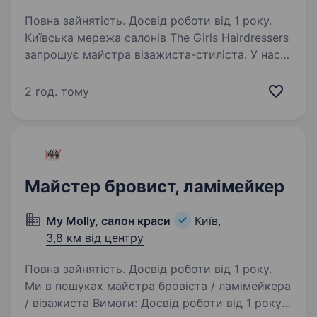
Повна зайнятість. Досвід роботи від 1 року.
Київська мережа салонів The Girls Hairdressers
запрошує майстра візажиста-стиліста. У нас
декілька салонів в Києві: на Подолі, Оболоні,
вул. Саксаганського та на м. Почайна
2 год. тому
(https://www.instagram.com/thegirls.salon)…
Майстер бровист, ламімейкер
My Molly, салон краси
Київ,
3,8 км від центру
Повна зайнятість. Досвід роботи від 1 року.
Ми в пошуках майстра бровіста / ламімейкера
/ візажиста Вимоги: Досвід роботи від 1 року,