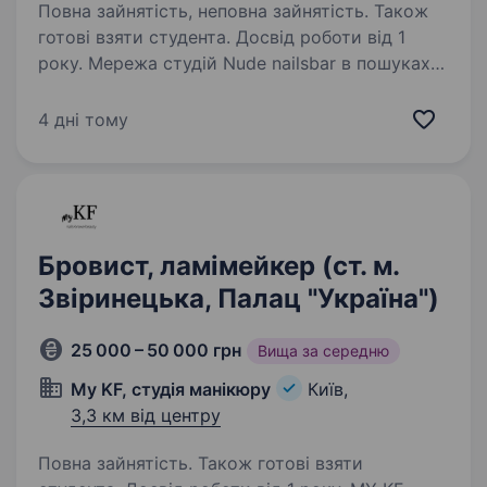
Повна зайнятість, неповна зайнятість. Також
готові взяти студента. Досвід роботи від 1
року. Мережа студій Nude nailsbar в пошуках
майстрів бровістів на наступні локації: вул.
Гоголівська 2-А (м. Університет) вул. Верхній
4 дні тому
Вал 62 (м. Контрактова) вул. Жилянська 43-Б
(м. Олімпійська) вул. Драгоманова…
Бровист, ламімейкер (ст. м.
Звіринецька, Палац "Україна")
25 000 – 50 000 грн
Вища за середню
My KF, студія манікюру
Київ,
3,3 км від центру
Повна зайнятість. Також готові взяти