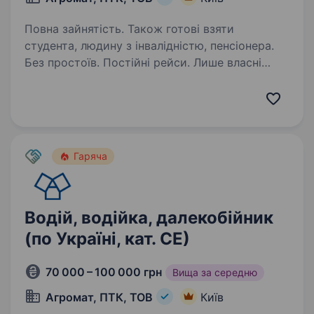
Повна зайнятість. Також готові взяти
студента, людину з інвалідністю, пенсіонера.
Без простоїв. Постійні рейси. Лише власні
вантажі. Шукаєте стабільну роботу в
міжнародних перевезеннях? В АГРОМАТ
ви працюватимете на власному транспорті
компанії, перевозитимете власні вантажі
за прогнозованими…
Гаряча
Водій, водійка, далекобійник
(по Україні, кат. СЕ)
70 000 – 100 000 грн
Вища за середню
Агромат, ПТК, ТОВ
Київ