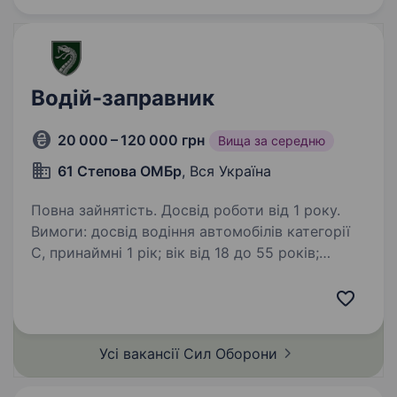
Водій-заправник
20 000 – 120 000 грн
Вища за середню
61 Степова ОМБр
, Вся Україна
Повна зайнятість. Досвід роботи від 1 року.
Вимоги: досвід водіння автомобілів категорії
C, принаймні 1 рік; вік від 18 до 55 років;
готовність працювати в зоні бойових дій;
відповідальне ставлення до виконання
поставлених завдань; придатність до…
Усі вакансії Сил
Оборони