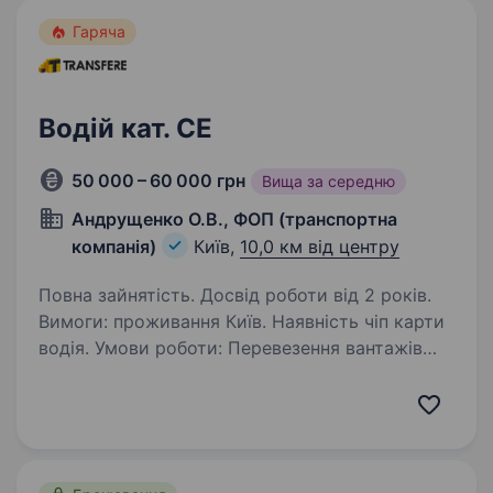
Гаряча
Водій кат. СЕ
50 000 – 60 000 грн
Вища за середню
Андрущенко О.В., ФОП (транспортна
компанія)
Київ,
10,0 км від центру
Повна зайнятість. Досвід роботи від 2 років.
Вимоги: проживання Київ. Наявність чіп карти
водія. Умови роботи: Перевезення вантажів
по Києву та Україні. Пропоную стабільну
роботу водія категорія СЕ (тягач
з напівпричепом) по Києву та області
на автомобіль…