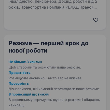
інвалідністю, пенсіонера. Досвід роботи від 2
років. Транспортна компанія «ВЛАД Транс»
запрошує на роботу водіїв категорій «СЕ»,
та категорії «С» з досвідом роботи. Компанія
виконує вантажні перевезення автомобілями
по м.Києву, Україні та міжнародні,
вантажопідйомностю…
Резюме — перший крок
до
нової роботи
Не більше 3 хвилин
Щоб створити та розмістити ваше
резюме.
Приватність
Розміщуйте анонімно, і ніхто вас не впізнає.
Прозорість
Дізнавайтеся, які компанії переглядали ваше резюме.
8 пропозицій щотижня
В середньому отримують шукачі з резюме і обирають
найкращі.