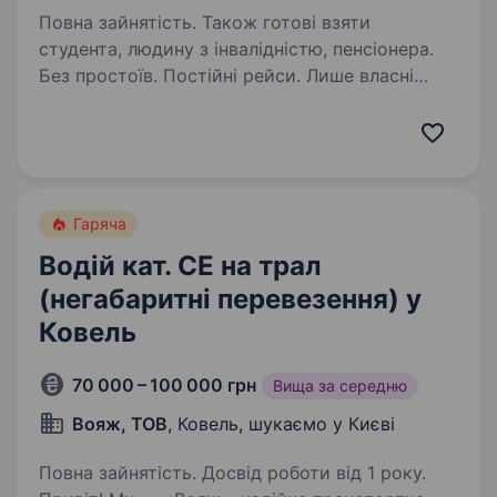
Повна зайнятість. Також готові взяти
студента, людину з інвалідністю, пенсіонера.
Без простоїв. Постійні рейси. Лише власні
вантажі. Шукаєте стабільну роботу,
де не доведеться чекати завантаження
чи шукати рейси? В АГРОМАТ ви перевозите
власні вантажі компанії, тому маєте стабільне
завантаження,…
Гаряча
Водій кат. CE на трал
(негабаритні перевезення) у
Ковель
70 000 – 100 000 грн
Вища за середню
Вояж, ТОВ
, Ковель, шукаємо у Києві
Повна зайнятість. Досвід роботи від 1 року.