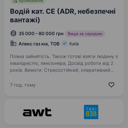
Бронювання
Водій кат. CE (ADR, небезпечні
вантажі)
35 000 – 80 000 грн
Вища за середню
Апекс газ юа, ТОВ
Київ
Повна зайнятість. Також готові взяти людину з
інвалідністю, пенсіонера. Досвід роботи від 2
років. Вимоги: Стресостійкий, оперативний
Наявність водійського посвідчення категорії
СE Досвід роботи з автоцистерною Знання
7 год. тому
правил перевезення небезпечних вантажів
(ADR) Відповідальність та уважність
на дорозі…