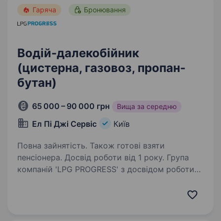
Гаряча
Бронювання
Водій-далекобійник
(цистерна, газовоз, пропан-
бутан)
65 000 – 90 000 грн
Вища за середню
Ел Пі Джі Сервіс
Київ
Повна зайнятість. Також готові взяти
пенсіонера. Досвід роботи від 1 року. Група
компаній 'LPG PROGRESS' з досвідом роботи
на європейському ринку продажу пропан-
бутану, для розширення штату набирає водіїв-
міжнародників. Вимоги: надаємо перевагу
водіям з досвідом QR оновлення даних…