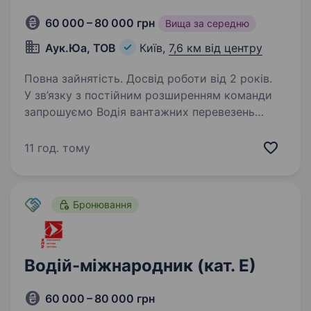
60 000 – 80 000 грн
Вища за середню
Аук.Юа, ТОВ
Київ,
7,6 км від центру
Повна зайнятість. Досвід роботи від 2 років.
У зв’язку з постійним розширенням команди
запрошуємо Водія вантажних перевезень
(категорії CE). Ми є надійним партнером Нової
пошти та забезпечуємо перевезення вантажів
11 год. тому
по всій Україні, надаючи власний сучасний…
Бронювання
Водій-міжнародник (кат. Е)
60 000 – 80 000 грн