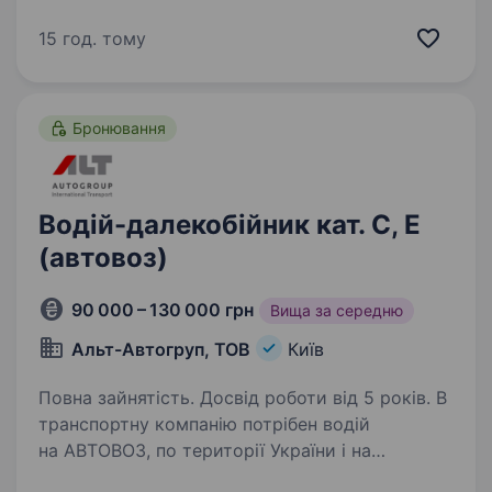
професійних водіїв-міжнародників категорії
СЕ у зв’язку з розширенням підприємства
15 год. тому
та придбанням нової техніки! Сучасний
автопарк та стабільна робота
на перевезеннях…
Бронювання
Водій-далекобійник кат. С, Е
(автовоз)
90 000 – 130 000 грн
Вища за середню
Альт-Автогруп, ТОВ
Київ
Повна зайнятість. Досвід роботи від 5 років. В
транспортну компанію потрібен водій
на АВТОВОЗ, по території України і на
Європу.Україна-Україна (50000−100000 грн)