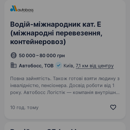
Водій-міжнародник кат. Е
(міжнародні перевезення,
контейнеровоз)
50 000 – 80 000 грн
Автобосс, ТОВ
Київ,
7,1 км від центру
Повна зайнятість. Також готові взяти людину з
інвалідністю, пенсіонера. Досвід роботи від 1
року. Автобосс Логістік — компанія внутрішніх
та міжнародних вантажних перевезень
з високими стандартами безпеки та надійним
10 год. тому
сервісом. Працюємо з 2018 року. Наша
компанія готова забезпечити вам оптимальні
рішення для…