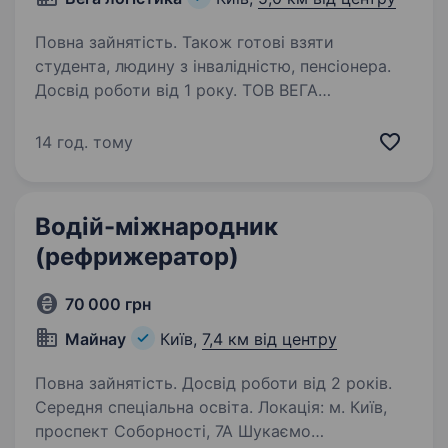
Повна зайнятість. Також готові взяти
студента, людину з інвалідністю, пенсіонера.
Досвід роботи від 1 року. ТОВ ВЕГА
ЛОГІСТИКА, транспортна компанія з великим
власним автопарком, що надає послуги
14 год. тому
вантажоперевезень. Набирає водіїв категорії
С, С1, для перевезення вантажів по містам
України. Що ми пропонуємо: Стабільну…
Водій-міжнародник
(рефрижератор)
70 000 грн
Майнау
Київ,
7,4 км від центру
Повна зайнятість. Досвід роботи від 2 років.
Середня спеціальна освіта. Локація: м. Київ,
проспект Соборності, 7А Шукаємо