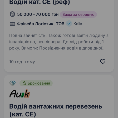
Водій кат. СЕ (реф)
50 000 – 70 000 грн
Вища за середню
Фрівейв Логістик, ТОВ
Київ
Повна зайнятість. Також готові взяти людину з
інвалідністю, пенсіонера. Досвід роботи від 1
року. Вимоги: Посвідчення водія відповідної
категорії Чіп-карта Досвід роботи від 1 року
Умови роботи: Офіційне працевлаштування.
10 год. тому
DAF 105.460 або DAF 106.460. Напівпричепи
рефрижератори Технічне обслуговування…
Бронювання
Водій вантажних перевезень
(кат. CE)