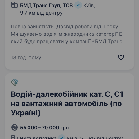
БМД Транс Груп, ТОВ
Київ,
9,7 км від центру
Повна зайнятість. Досвід роботи від 1 року.
Ми шукаємо водія-міжнародника категорії Е,
який буде працювати у компанії «БМД Транс
Груп» у місті Київ. Наша компанія займається
перевезенням вантажів зі спеціальним
13 год. тому
температурним режимом (напівпричіпи
рефрижератори),…
Водій-далекобійник кат. С, С1
на вантажний автомобіль (по
Україні)
55 000 – 70 000 грн
Вега логістика
Київ,
5,0 км від центру