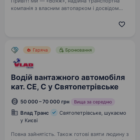
Привіт! Ми — «Вояж», надійна транспортна
компанія з власним автопарком і досвідом
роботи у різних напрямках
вантажоперевезень. Наша команда —
це професіонали, які цінують стабільність,
якість і взаємопідтримку.…
Гаряча
Бронювання
Водій вантажного автомобіля
кат. СЕ, С у Святопетрівське
50 000 – 70 000 грн
Вища за середню
Влад Транс
Святопетрівське, шукаємо
у Києві
Повна зайнятість. Також готові взяти людину з