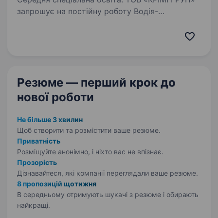
запрошує на постiйну роботу Водія-
експедитора категорії В. Компанія
спеціалізується на виробництві та продажу
одноразового посуду. Наша основна
діяльність — оптовий та роздрібний продаж
одноразового…
Резюме — перший крок
до
нової роботи
Не більше 3 хвилин
Щоб створити та розмістити ваше
резюме.
Приватність
Розміщуйте анонімно, і ніхто вас не впізнає.
Прозорість
Дізнавайтеся, які компанії переглядали ваше резюме.
8 пропозицій щотижня
В середньому отримують шукачі з резюме і обирають
найкращі.