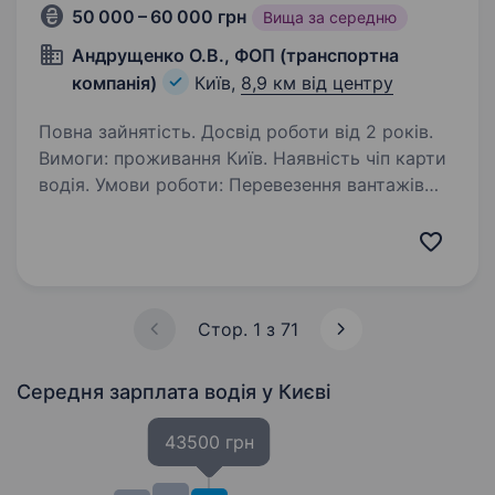
50 000 – 60 000 грн
Вища за середню
Андрущенко О.В., ФОП (транспортна
компанія)
Київ,
8,9 км від центру
Повна зайнятість. Досвід роботи від 2 років.
Вимоги: проживання Київ. Наявність чіп карти
водія. Умови роботи: Перевезення вантажів
по Києву та Україні. Пропоную стабільну
роботу водія категорія СЕ (тягач
з напівпричепом) по Києву та області
на автомобіль…
Стор. 1 з 71
Середня зарплата водія
у Києві
43500 грн