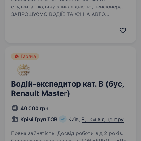
студента, людину з інвалідністю, пенсіонера.
ЗАПРОШУЄМО ВОДІЇВ ТАКСІ НА АВТО
КОМПАНІЇ! БЕЗ ЗАСТАВ, БЕЗ ВИТРАТ, БЕЗ
ПЕРЕСМІНОК! Готовий сісти за кермо і одразу
заробляти? У нас ти отримуєш машину без
застави, без витрат на ремонт, ще й із
безкоштовним житлом!…
Гаряча
Водій-експедитор кат. В (бус,
Renault Master)
40 000 грн
Крімі Груп ТОВ
Київ,
8,1 км від центру
Повна зайнятість. Досвід роботи від 2 років.
Середня спеціальна освіта. ТОВ «КРІМІ ГРУП»