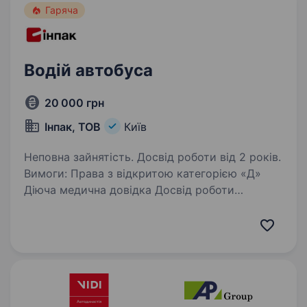
Ми пропонуємо: стабільний…
Гаряча
Водій автобуса
20 000 грн
Інпак, ТОВ
Київ
Неповна зайнятість. Досвід роботи від 2 років.
Вимоги: Права з відкритою категорією «Д»
Діюча медична довідка Досвід роботи
на пасажирських перевезеннях Бажане
проживання на Петропавлівській Борщагівці
Умови роботи: Неповний робочий день (2
години…