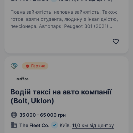
Повна зайнятість, неповна зайнятість. Також
готові взяти студента, людину з інвалідністю,
пенсіонера. Автопарк: Peugeot 301 (2021)
Skoda Fabia (2021) Chevrolet Bolt (2020) Toyota
Aqua (2020) Hyundai Accent (2021) Tesla 3/S/X
(2021) ***Після 2-х місяців роботи Переваги
роботи з нами: Знижена…
Гаряча
Водій таксі на авто компанії
(Bolt, Uklon)
35 000 – 65 000 грн
The Fleet Co.
Київ,
11,0 км від центру