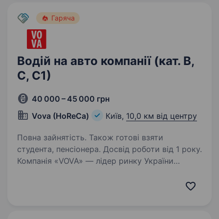
Гаряча
Водій на авто компанії (кат. В,
С, С1)
40 000 – 45 000 грн
Vova (HoReCa)
Київ,
10,0 км від центру
Повна зайнятість. Також готові взяти
студента, пенсіонера. Досвід роботи від 1 року.
Компанія «VOVA» — лідер ринку України
у сфері реалізації професійних продуктів
харчування у сегменті HoReCa. У зв’язку
з активним зростанням компанії знаходимось
в пошуку колеги на посадуводія.