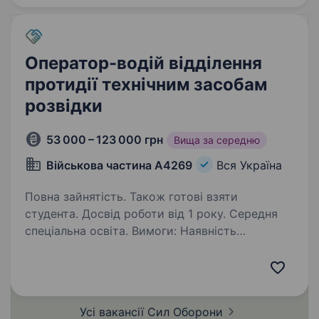
Оператор-водій відділення
протидії технічним засобам
розвідки
53 000 – 123 000 грн
Вища за середню
Військова частина А4269
Вся Україна
Повна зайнятість. Також готові взяти
студента. Досвід роботи від 1 року. Середня
спеціальна освіта. Вимоги: Наявність
посвідчення водія категорії B або C, досвід
роботи з текстовими редакторами, досвід
роботи з автоматизованими робочими
системами. Умови роботи: Виявлення
Усі вакансії Сил
Оборони
та подавлення засобів повітряного нападу…