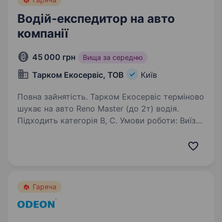
Водій-експедитор на авто
компанії
45 000 грн
Вища за середню
Тарком Екосервіс, ТОВ
Київ
Повна зайнятість. Тарком Екосервіс терміново
шукає на авто Reno Master (до 2т) водія.
Підходить категорія B, C. Умови роботи: Виїзд
на маршрут з 6:30 — 7:00 На період
випробувального терміну зарплата 40 000 грн
Випробувальний…
Гаряча