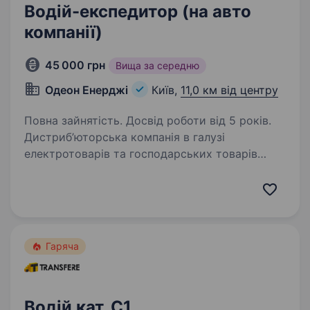
Водій-експедитор (на авто
компанії)
45 000 грн
Вища за середню
Одеон Енерджі
Київ,
11,0 км від центру
Повна зайнятість. Досвід роботи від 5 років.
Дистриб’юторська компанія в галузі
електротоварів та господарських товарів
шукає водія-експедитора на автомобіль
компанії для здійснення доставок
по роздрібних точках (ринки, магазини) Києва
та Київської області…
Гаряча
Водій кат. С1