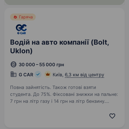
Гаряча
Водій на авто компанії (Bolt,
Uklon)
30 000 – 55 000 грн
G CAR
Київ,
6,3 км від центру
Повна зайнятість. Також готові взяти
студента. До 75%. Фіксовані знижки на пальне:
7 грн на літр газу і 14 грн на літр бензину.
ВИКУП АВТО, ЛІЦЕНЗІЯ, ОДИН водій на авто. ​​
Автопарк «G CAR» шукає водія для роботи
в таксі у Вашому місті. Ми пропонуємо:
Надаємо…