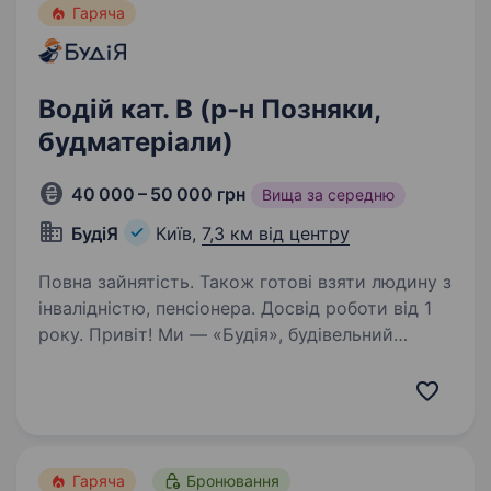
Гаряча
Водій кат. В (р-н Позняки,
будматеріали)
40 000 – 50 000 грн
Вища за середню
БудіЯ
Київ,
7,3 км від центру
Повна зайнятість. Також готові взяти людину з
інвалідністю, пенсіонера. Досвід роботи від 1
року. Привіт! Ми — «Будія», будівельний
магазин з душею та амбіціями, який з 2018
року допомагає киянам та жителям області
економити час і гроші, доставляючи якісні
будматеріали швидко і надійно. Саме зараз
ми шукаємо…
Гаряча
Бронювання