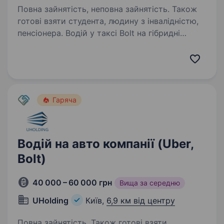
Повна зайнятість, неповна зайнятість. Також
готові взяти студента, людину з інвалідністю,
пенсіонера. Водій у таксі Bolt на гібридні
авто — Toyota Prius / Aqua / Yaris Хочеш
заробляти стабільно та працювати
на сучасних гібридних авто? Приєднуйся
до команди Bolt! Ми пропонуємо: Нові
та економні гібридні авто: Toyota…
Гаряча
Водій на авто компанії (Uber,
Bolt)
40 000 – 60 000 грн
Вища за середню
UHolding
Київ,
6,9 км від центру
Повна зайнятість. Також готові взяти