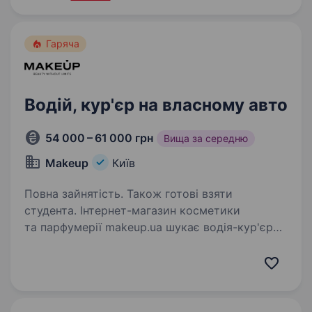
Гаряча
Водій, кур'єр на власному авто
54 000 – 61 000 грн
Вища за середню
Makeup
Київ
Повна зайнятість. Також готові взяти
студента. Інтернет-магазин косметики
та парфумерії makeup.ua шукає водія-кур'єра
на власному авто, для доставки інтернет
замовлень. Основні задачі: Прийом замовлень
у відділі доставки; Своєчасна доставка
та вручення…