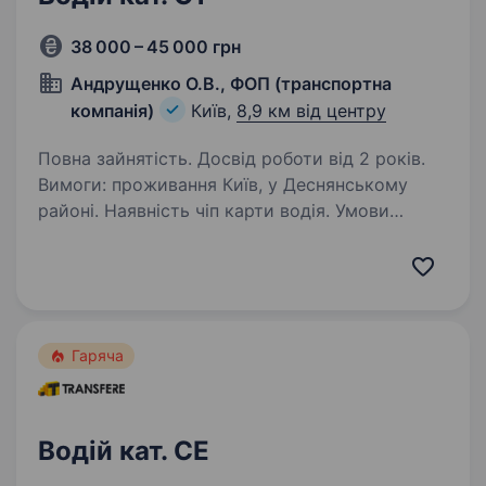
38 000 – 45 000 грн
Андрущенко О.В., ФОП (транспортна
компанія)
Київ,
8,9 км від центру
Повна зайнятість. Досвід роботи від 2 років.
Вимоги: проживання Київ, у Деснянському
районі. Наявність чіп карти водія. Умови
роботи: Перевезення вантажів по Києву
та Україні. Пропоную стабільну роботу водія
категорія С 1 по Києву та області. Автомобіль
Crafter…
Гаряча
Водій кат. СЕ