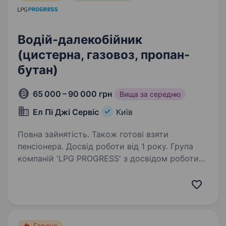
Водій-далекобійник
(цистерна, газовоз, пропан-
бутан)
65 000 – 90 000 грн
Вища за середню
Ел Пі Джі Сервіс
Київ
Повна зайнятість. Також готові взяти
пенсіонера. Досвід роботи від 1 року. Група
компаній 'LPG PROGRESS' з досвідом роботи
на європейському ринку продажу пропан-
бутану, для розширення штату набирає водіїв-
міжнародників. Вимоги: надаємо перевагу
водіям з досвідом QR оновлення даних…
Гаряча