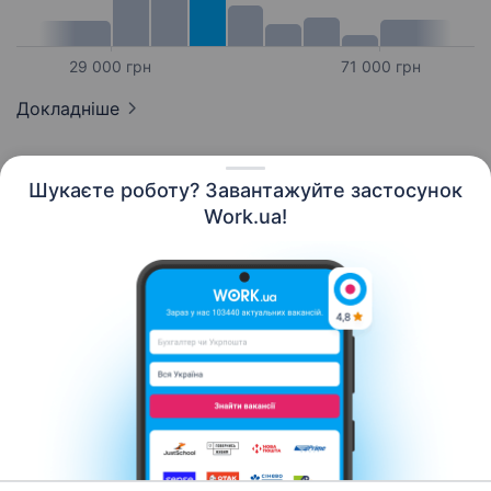
29 000 грн
71 000 грн
Докладніше
Шукаєте роботу? Завантажуйте застосунок
Work.ua!
Українська
Ресурси
Контакти
Про нас
Кар’єра
Новини Work.ua
Допомога
Умови використання