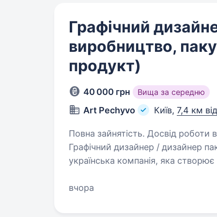
Графічний дизайне
виробництво, паку
продукт)
40 000 грн
Вища за середню
Art Pechyvo
Київ,
7,4 км ві
Повна зайнятість. Досвід роботи ві
Графічний дизайнер / дизайнер 
українська компанія, яка створює
з характером. Ми виготовляємо ди
солодощі, розробляємо…
вчора