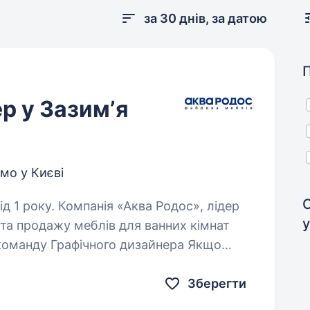
за 30 днів, за датою
р у Зазимʼя
мо у Києві
ва Родос», лідер
у
 та продажу меблів для ванних кімнат
 команду Графічного дизайнера Якщо
робці рекламних…
Зберегти