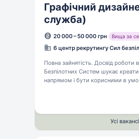
Графічний дизайне
служба)
20 000 – 50 000 грн
Вища за с
6 центр рекрутингу Сил безпі
Повна зайнятість. Досвід роботи від 1 року. 6-й центр
Безпілотних Систем шукає креатив
напрямом і бути корисними в умовах с
комунікацій 6 ЦР — це вихідці із 
Усі ваканс