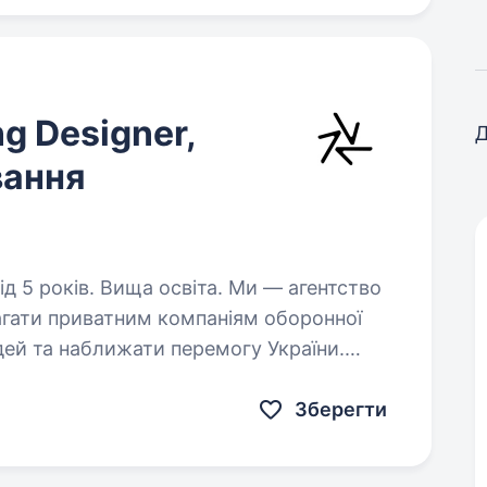
ng Designer,
Д
вання
в. Вища освіта. Ми — агентство
агати приватним компаніям оборонної
ей та наближати перемогу України.
я виробництвом техніки
Зберегти