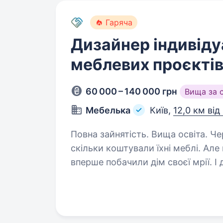
Гаряча
Дизайнер індивід
меблевих проєкті
60 000 – 140 000 грн
Вища за 
Мебелька
Київ,
12,0 км від
Повна зайнятість. Вища освіта. Через багато років клієнти можуть забути,
скільки коштували їхні меблі. Але
вперше побачили дім своєї мрії. І
людиною, яка допомагає цій мрії 