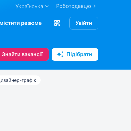
Роботодавцю
Українська
містити
резюме
Увійти
Знайти вакансії
Підібрати
изайнер-графік