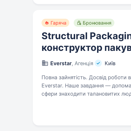
Гаряча
Бронювання
Structural Packagi
конструктор паку
Everstar
, Агенція
Київ
Повна зайнятість. Досвід роботи від 5 рокі
Everstar. Наше завдання — допом
сфери знаходити талановитих люд
Один з наших клієнтів займаєтьс
та радіоелектронних…