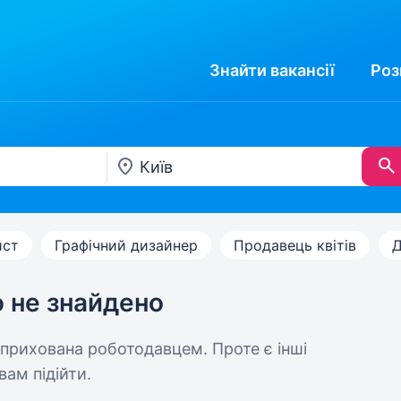
Знайти
вакансії
Роз
ист
Графічний дизайнер
Продавець квітів
Д
ю не знайдено
 прихована роботодавцем. Проте є інші
вам підійти.