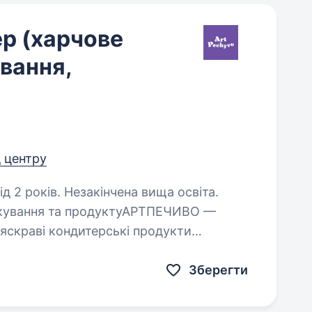
р (харчове
вання,
д центру
д 2 років. Незакінчена вища освіта.
пакування та продуктуАРТПЕЧИВО —
 яскраві кондитерські продукти
зайнерські пряники, печиво та інші
Зберегти