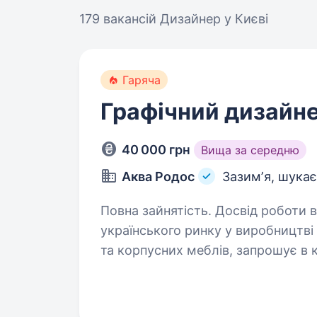
179 вакансій
Дизайнер у Києві
Гаряча
Графічний дизайне
40 000 грн
Вища за середню
Аква Родос
Зазимʼя, шукає
Повна зайнятість. Досвід роботи від 1 року. Компанія «Ак
українського ринку у виробництві
та корпусних меблів, запрошує в
ви креативні, маєте досвід у роз