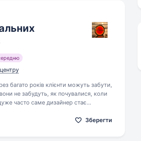
уальних
в
середню
 центру
 вони не забудуть, як почувалися, коли
 дуже часто саме дизайнер стає
здійснитися…
Зберегти