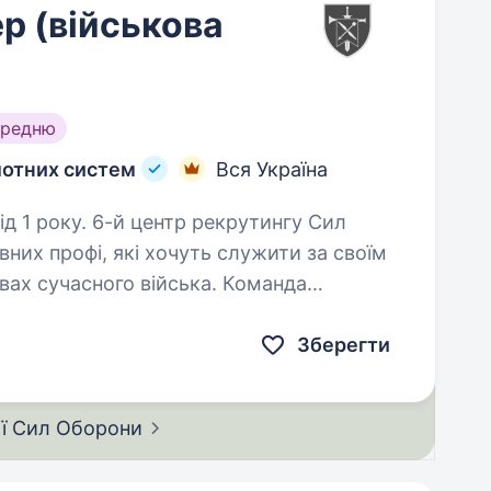
р (військова
ередню
лотних систем
Вся Україна
 рекрутингу Сил
них профі, які хочуть служити за своїм
учасного війська. Команда
топ рекламних агенцій,…
Зберегти
ії Сил
Оборони