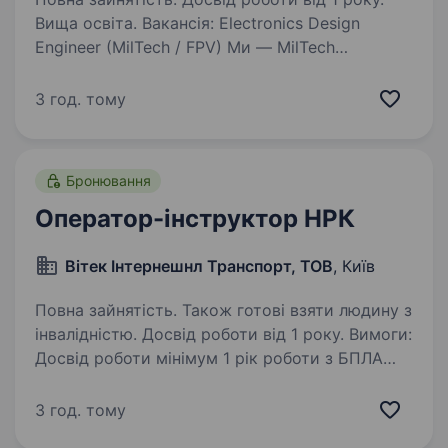
Вища освіта. Вакансія: Electronics Design
Engineer (MilTech / FPV) Ми — MilTech
компанія, що спеціалізується на серійному
виробництві БПЛА. Ми масштабуємося і
3 год. тому
шукаємо інженера, який підсилить нашу
розробку та допоможе виводити…
Бронювання
Оператор-інструктор НРК
Вітек Інтернешнл Транспорт, ТОВ
, Київ
Повна зайнятість. Також готові взяти людину з
інвалідністю. Досвід роботи від 1 року. Вимоги:
Досвід роботи мінімум 1 рік роботи з БПЛА
(повітряними) або НРК (наземними) у бойових
чи навчальних частинах; Розуміння принципів
3 год. тому
роботи радіоканалів, відеозв'язку, мережевого