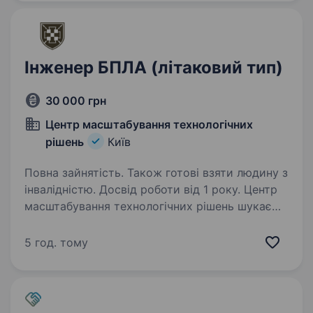
обладнання. Відмінна…
Інженер БПЛА (літаковий тип)
30 000 грн
Центр масштабування технологічних
рішень
Київ
Повна зайнятість. Також готові взяти людину з
інвалідністю. Досвід роботи від 1 року. Центр
масштабування технологічних рішень шукає
інженера БПЛА. Обов’язки адаптація та збірка
БПЛА літакового типу налаштовування
5 год. тому
польотного контролера (ArduPilot) ремонт
та обслуговування БПЛА апаратна
та програмна…