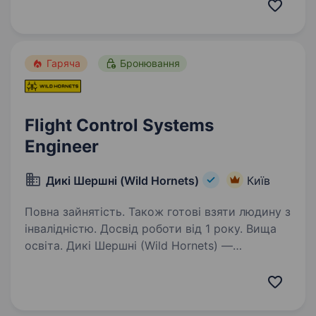
роботи: Індивідуальний підхід до формування
робочого місця Обов’язки: Ремонт силових
плат та низковольтних інвертора, все можемо
обговорити в залежності від можливості…
Гаряча
Бронювання
Flight Control Systems
Engineer
Дикі Шершні (Wild Hornets)
Київ
Повна зайнятість. Також готові взяти людину з
інвалідністю. Досвід роботи від 1 року. Вища
освіта. Дикі Шершні (Wild Hornets) —
українська miltech-компанія, що створює
ефективні дрони, які щодня працюють
на фронті. Наші системи використовуються
підрозділами ЗСУ для протидії ворожим