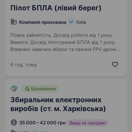
Пілот БПЛА (лівий берег)
Компанія прихована
Київ
Повна зайнятість. Досвід роботи від 1 року.
Вимоги: Досвід пілотування БПЛА від 1 року.
Впевнені навички збірки та паяння FPV-дронів
(Betaflight або аналогічні конфігуратори
та базове розуміння схемотехніки). Бажано
6 год. тому
технічна освіта у відповідній галузі…
Бронювання
Збиральник електронних
виробів (ст. м. Харківська)
35 000 – 42 000 грн
Вища за середню