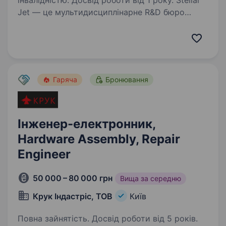
інвалідністю. Досвід роботи від 1 року. Stellar
Jet — це мультидисциплінарне R&D бюро
та експериментальне виробництво. Наші
проєкти вже довели свою ефективність, і
ми продовжуємо активну роботу над
перспективними розробками. Зараз
ми в пошуку Пілота-тестувальника…
Гаряча
Бронювання
Інженер-електронник,
Hardware Assembly, Repair
Engineer
50 000 – 80 000 грн
Вища за середню
Крук Індастріс, ТОВ
Київ
Повна зайнятість. Досвід роботи від 5 років.