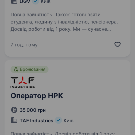
UGV
Київ
Повна зайнятість. Також готові взяти
студента, людину з інвалідністю, пенсіонера.
Досвід роботи від 1 року. Ми — сучасне
підприємство у сфері робототехніки, яке
працює над інноваційними рішеннями та
7 год. тому
цікавими проектами. Ми прагнемо
створювати технології, які змінюють життя
на краще, і шукаємо талановитих людей для
Бронювання
приєднання…
Оператор НРК
35 000 грн
TAF Industries
Київ
Повна зайнятість. Досвід роботи від 1 року.