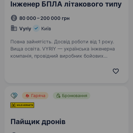
Інженер БПЛА літакового типу
80 000 – 200 000 грн
Vyriy
Київ
Повна зайнятість. Досвід роботи від 1 року.
Вища освіта. VYRIY — українська інженерна
компанія, провідний виробник бойових
безпілотних комплексів, активно впроваджує
системи роботизації війни та рішення
з локалізованих комплектуючих. Ми ростемо,
розширюємо команду та шукаємо…
Гаряча
Бронювання
Пайщик дронів