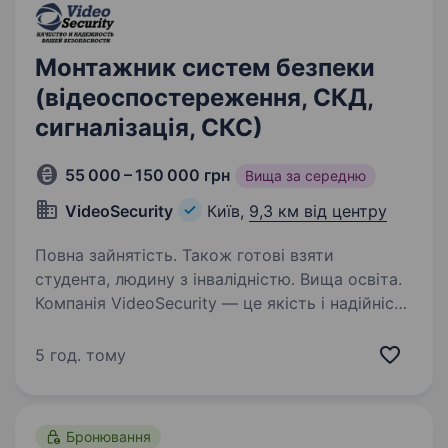
Монтажник систем безпеки
(відеоспостереження, СКД,
сигналізація, СКС)
55 000 – 150 000 грн
Вища за середню
VideoSecurity
Київ,
9,3 км від центру
Повна зайнятість. Також готові взяти
студента, людину з інвалідністю. Вища освіта.
Компанія VideoSecurity — це якість і надійність
систем безбеки кожного клієнта, тому, наша
команда потребує в надійних
5 год. тому
та кваліфікованих співробітників.
Ми спеціалізуємося на монтажу систем
відеоспостереження,…
Бронювання