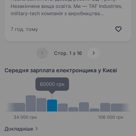
Незакінчена вища освіта. Ми — TAF Industries,
military-tech компанія з виробництва
та розробки військових технологій від FPV-
дронів і безпілотників-камікадзе до ракет
7 год. тому
та систем штучного інтелекту для
аеророзвідки, шукаємо Оператора НРК…
Стор. 1 з 16
Середня зарплата електронщика
у Києві
60000 грн
34 000 грн
106 000 грн
Докладніше