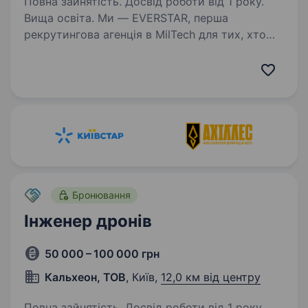
Повна зайнятість. Досвід роботи від 1 року.
Вища освіта. Ми — EVERSTAR, перша
рекрутингова агенція в MilTech для тих, хто
готовий створювати технологічне майбутнє.
Але досить про нас, розказуємо про головну
роль. Ця вакансія у R&D-команду,
що розробляє та виробляє техніку…
Бронювання
Інженер дронів
50 000 – 100 000 грн
Кальхеон, ТОВ
, Київ,
12,0 км від центру
Повна зайнятість. Досвід роботи від 1 року.