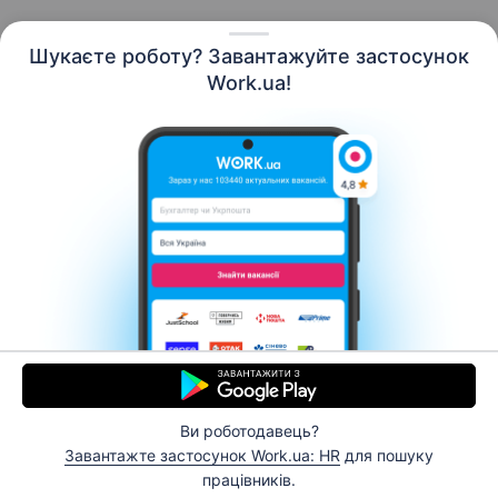
Шукаєте роботу? Завантажуйте застосунок
Work.ua!
Українська
Ресурси
Контакти
Про нас
Кар’єра
Новини Work.ua
Допомога
Умови використання
Роботодавцю
Ви роботодавець?
© 2006–2026 Work.ua. Сервіс пошуку роботи №1 в
Завантажте застосунок Work.ua: HR
для пошуку
Україні.
працівників.