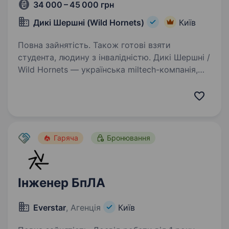
34 000 – 45 000 грн
Дикі Шершні (Wild Hornets)
Київ
Повна зайнятість. Також готові взяти
студента, людину з інвалідністю. Дикі Шершні /
Wild Hornets — українська miltech-компанія,
що створює технології, які щодня працюють
на фронті. Наші системи використовуються
підрозділами ЗСУ для протидії ворожим
безпілотникам та захисту інфраструктури…
Гаряча
Бронювання
Інженер БпЛА
Everstar
, Агенція
Київ