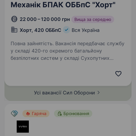
Механік БПАК ОББпС "Хорт"
22 000 – 120 000 грн
Вища за середню
Хорт, 420 ОББпС
Вся Україна
Повна зайнятість. Вакансія передбачає службу
у складі 420-го окремого батальйону
безпілотних систем у складі Сухопутних
Військ Збройних Сил України. Основні
обов’язки: Проведення технічного
обслуговування та діагностики БпАК і…
Усі вакансії Сил
Оборони
Гаряча
Бронювання