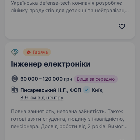
Українська defense-tech компанія розробляє
лінійку продуктів для детекції та нейтралізації
БпЛА. Працюємо на стику edge AI, computer
vision та оборонних технологій. Шукаємо
інженера-електронника, який живе залізом —
…
Гаряча
Інженер електроніки
60 000 – 120 000 грн
Вища за середню
Писаревський Н.Г., ФОП
Київ,
8,9 км від центру
Повна зайнятість, неповна зайнятість. Також
готові взяти студента, людину з інвалідністю,
пенсіонера. Досвід роботи від 2 років. Вимоги:
Уміння працювати з електросхемами Умови