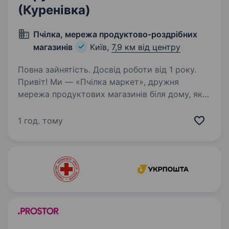
(Куренівка)
Пчілка, мережа продуктово-роздрібних
магазинів
Київ,
7,9 км від центру
Повна зайнятість. Досвід роботи від 1 року.
Привіт! Ми — «Пчілка маркет», дружня
мережа продуктових магазинів біля дому, яка
піклується про своїх покупців, як справжня
пчілка про свій вулик. Якщо ти хочеш
1 год. тому
працювати поруч із своїми сусідами,
у стабільній компанії…