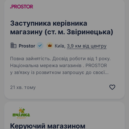
Заступника керівника
магазину (ст. м. Звіринецька)
Prostor
Київ,
3,9 км від центру
Повна зайнятість. Досвід роботи від 1 року.
Національна мережа магазинів . PROSTOR
у зв’язку із розвитком запрошує до своєї
команди Заступника керівника магазину в м.
Київ Вимоги: досвід роботи на аналогічній
21 хв. тому
посаді або старшим продавцем; знання
касової…
Керуючий магазином