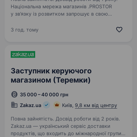
Національна мережа магазинів .PROSTOR
у зв’язку із розвитком запрошує в свою
команду Заступника керуючого магазину в м.
Київ Вимоги: досвід роботи на аналогічній
3 год. тому
посаді або старшим продавцем; знання
касової…
Заступник керуючого
магазином (Теремки)
35 000 – 40 000 грн
Zakaz.ua
Київ,
9,8 км від центру
Повна зайнятість. Досвід роботи від 2 років.
Zakaz.ua — український сервіс доставки
продуктів, що входить до міжнародної групи