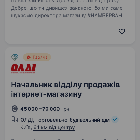
Повна зайнятість. Досвід роботи від 1 року.
Добре, що ти дивишся вакансію, бо ми саме
шукаємо директора магазину #НАМБЕРВАН.
Ти точно підійдеш, якщо: розумієш, як збирати
команду й керувати нею володієш
підприємницьким хистом знаєшся
на домашніх гаджетах…
Гаряча
Начальник відділу продажів
інтернет-магазину
45 000 – 70 000 грн
ОЛДІ, торговельно-будівельний дім
Київ,
6,1 км від центру