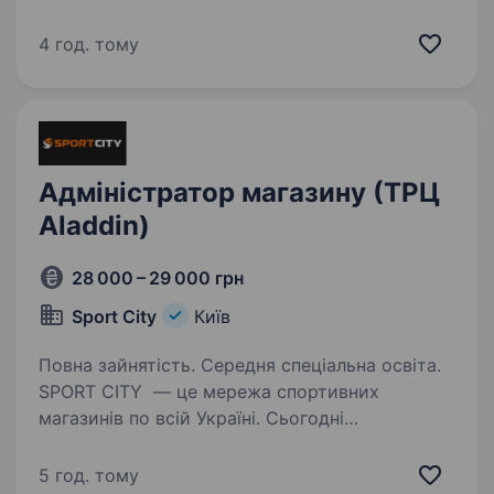
компаній Zakaz Global. Компанія заснована
в 2010 році. Лідер на ринку доставки
4 год. тому
продуктів з популярних мереж гі­пер­мар­ке­тів:
METRO,…
Адміністратор магазину (ТРЦ
Аladdin)
28 000 – 29 000 грн
Sport City
Київ
Повна зайнятість. Середня спеціальна освіта.
SPORT CITY — це мережа спортивних
магазинів по всій Україні. Сьогодні
ми об'єднуємо 42 магазини у понад 32 містах
і продовжуємо розвиватися, відкриваючи нові
5 год. тому