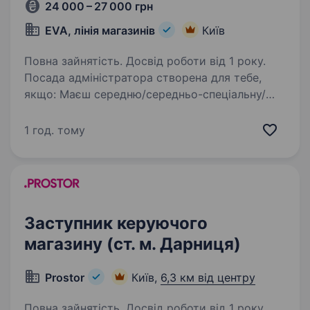
24 000 – 27 000 грн
EVA, лінія магазинів
Київ
Повна зайнятість. Досвід роботи від 1 року.
Посада адміністратора створена для тебе,
якщо: Маєш середню/середньо-спеціальну/
вищу освіту Раніше працював (ла)
на адміністративній посаді (торгівля) рік і
1 год. тому
більше Вмієш базово користуватись
комп’ютером (володіння…
Заступник керуючого
магазину (ст. м. Дарниця)
Prostor
Київ,
6,3 км від центру
Повна зайнятість. Досвід роботи від 1 року.