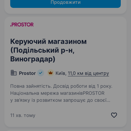
Продовжити
Керуючий магазином
(Подільський р-н,
Виноградар)
Prostor
Київ,
11,0 км від центру
Повна зайнятість. Досвід роботи від 1 року.
Національна мережа магазинівPROSTOR
у зв’язку із розвитком запрошує до своєї
команди Керуючого магазином Вимоги: досвід
роботи на керівній посаді, перевага надається
11 хв. тому
досвіду у роздрібній торгівлі; успішний…