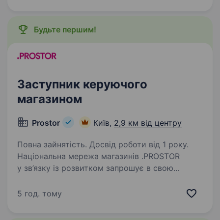
можливості для співробітників. Чому варто
працювати…
Будьте першим!
Заступник керуючого
магазином
Prostor
Київ,
2,9 км від центру
Повна зайнятість. Досвід роботи від 1 року.
Національна мережа магазинів .PROSTOR
у зв’язку із розвитком запрошує в свою
команду Заступника керуючого магазину
Вимоги: досвід роботи на аналогічній посаді
5 год. тому
або старшим продавцем; знання касової
дисципліни;…