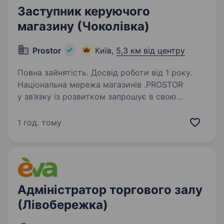
Заступник керуючого
магазину (Чоколівка)
Prostor
Київ,
5,3 км від центру
Повна зайнятість. Досвід роботи від 1 року.
Національна мережа магазинів .PROSTOR
у зв’язку із розвитком запрошує в свою
команду Заступника керуючого магазину
Вимоги: досвід роботи на аналогічній посаді
1 год. тому
або старшим продавцем; знання касової
дисципліни;…
Адміністратор торгового залу
(Лівобережка)