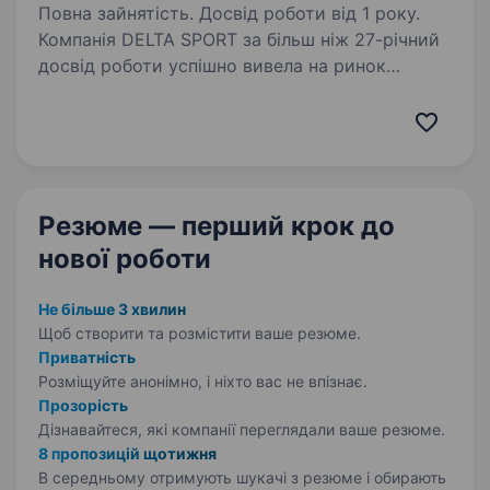
Повна зайнятість. Досвід роботи від 1 року.
Компанія DELTA SPORT за більш ніж 27-річний
досвід роботи успішно вивела на ринок
України понад 10 нових брендів у сегменті
sport та fashion. Сьогодні в нашому портфелі
бренди-лідери свого сегменту: NIKE,
CONVERSE,…
Резюме — перший крок
до
нової роботи
Не більше 3 хвилин
Щоб створити та розмістити ваше
резюме.
Приватність
Розміщуйте анонімно, і ніхто вас не впізнає.
Прозорість
Дізнавайтеся, які компанії переглядали ваше резюме.
8 пропозицій щотижня
В середньому отримують шукачі з резюме і обирають