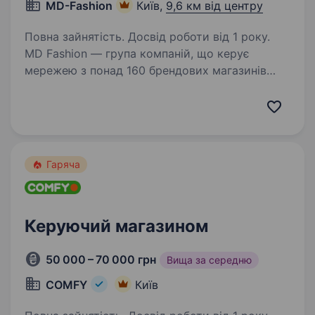
MD-Fashion
Київ,
9,6 км від центру
Повна зайнятість. Досвід роботи від 1 року.
MD Fashion — група компаній, що керує
мережею з понад 160 брендових магазинів
по всій Україні, Центральній Азії та Молдові,
та представляє світові бренди Tommy Hilfiger,
Calvin Klein, Diesel, Gant, G-Star Raw, Under…
Гаряча
Керуючий магазином
50 000 – 70 000 грн
Вища за середню
COMFY
Київ