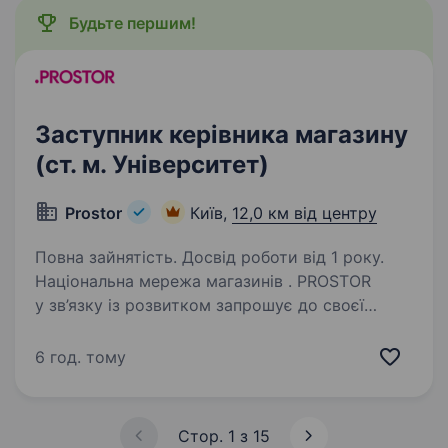
Будьте першим!
Заступник керівника магазину
(ст. м. Університет)
Prostor
Київ,
12,0 км від центру
Повна зайнятість. Досвід роботи від 1 року.
Національна мережа магазинів . PROSTOR
у зв’язку із розвитком запрошує до своєї
команди Заступника керівника магазину в м.
Київ Вимоги: досвід роботи на аналогічній
6 год. тому
посаді або старшим продавцем; знання
касової…
Стор. 1 з 15