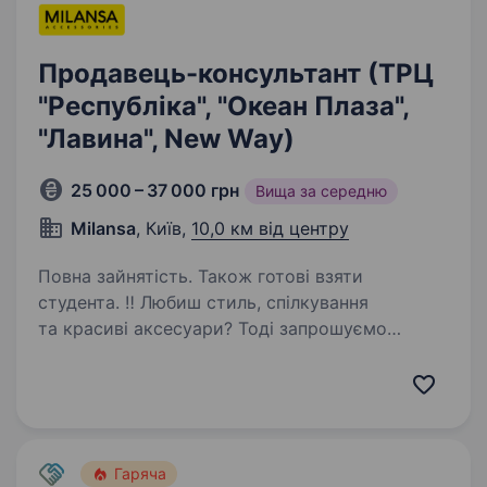
Продавець-консультант (ТРЦ
"Республіка", "Океан Плаза",
"Лавина", New Way)
25 000 – 37 000 грн
Вища за середню
Milansa
, Київ,
10,0 км від центру
Повна зайнятість. Також готові взяти
студента. ‼ Любиш стиль, спілкування
та красиві аксесуари? Тоді запрошуємо
у свою дружню команду! Трендові
сонцезахисні окуляри, капелюхи, бейсболки,
панами, шарфи, рукавички, хустки та багато
інших речей можна знайти на полицях…
Гаряча