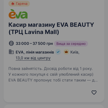
Гаряча
Касир магазину EVA BEAUTY
(ТРЦ Lavina Mall)
33 000 – 37 500 грн
Вища за середню
EVA, лінія магазинів
Київ,
13,0 км від центру
Повна зайнятість. Досвід роботи від 1 року.
У кожного покупця є свій улюблений касир)
EVA BEAUTY пропонує тобі стати таким — для
наших клієнтів;) Шукаємо профі, що вміє
поєднувати сувору касову дисципліну
з любов’ю і уважністю до людей^^ Скільки
наступних…