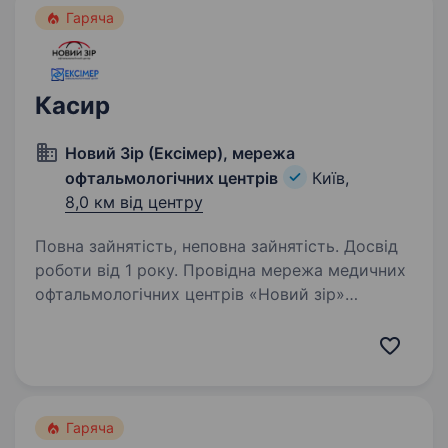
Гаряча
Касир
Новий Зір (Ексімер), мережа
офтальмологічних центрів
Київ,
8,0 км від центру
Повна зайнятість, неповна зайнятість. Досвід
роботи від 1 року. Провідна мережа медичних
офтальмологічних центрів «Новий зір»
запрошує в свою команду касира. Вакансія
відкрита за локаціями: Дніпровська
набережна, 12 (Лівий берег) Вимоги: знання
касової дисципліни, досвід…
Гаряча