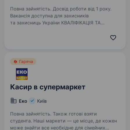
Повна зайнятість. Досвід роботи від 1 року.
Вакансія доступна для захисників
та захисниць України КВАЛІФІКАЦІЯ ТА
ДОСВІД: Необхідні: Вища або середньо-
спеціальна освіта; Вільне володіння ПК.
Бажані: Знання чинного законодавства,
що регламентує порядок…
Гаряча
Касир в супермаркет
Еко
Київ
Повна зайнятість. Також готові взяти
студента. Наші маркети — це місце, де кожен
може знайти все необхідне для сімейних