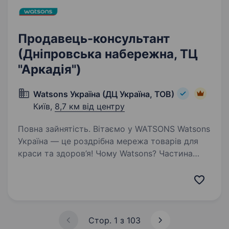
Продавець-консультант
(Дніпровська набережна, ТЦ
"Аркадія")
Watsons Україна (ДЦ Україна, ТОВ)
Київ,
8,7 км від центру
Повна зайнятість. Вітаємо у WATSONS Watsons
Україна — це роздрібна мережа товарів для
краси та здоров’я! Чому Watsons? Частина
великої сім'ї A.S. Watson Group: найбільшої
у світі мережі роздрібної торгівлі продукцією
для краси…
Стор. 1 з 103