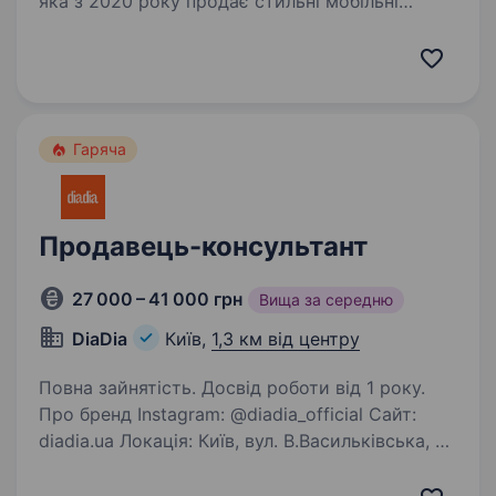
яка з 2020 року продає стильні мобільні
аксесуари. Наші острівки працюють у топових
ТРЦ, і ми постійно ростемо.
Що ти робитимеш: Допомагатимеш клієнтам
підібрати чохли, захисне…
Гаряча
Продавець-консультант
27 000 – 41 000 грн
Вища за середню
DiaDia
Київ,
1,3 км від центру
Повна зайнятість. Досвід роботи від 1 року.
Про бренд Instagram: @diadia_official Сайт:
diadia.ua Локація: Київ, вул. В.Васильківська, 27
Години роботи: 10:00—21:00 (зимовий період
до 20:00) diadia (діадіа) — український бренд