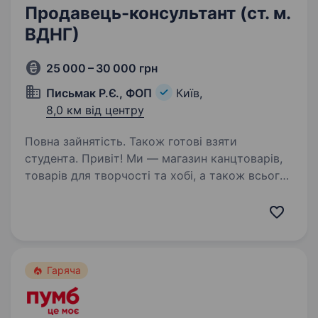
Продавець-консультант (ст. м.
ВДНГ)
25 000 – 30 000 грн
Письмак Р.Є., ФОП
Київ,
8,0 км від центру
Повна зайнятість. Також готові взяти
студента. Привіт! Ми — магазин канцтоварів,
товарів для творчості та хобі, а також всього
необхідного для офісу, розташований біля
метро ВДНГ (100м) у Києві. Якщо тобі цікава
робота в дружній команді, де можна
розвиватися…
Гаряча