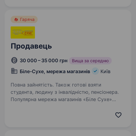
здійснення покупок кожен день
в безпосередній близькості від місця
проживання покупців. Якщо Ви шукаєте…
Гаряча
Продавець
30 000 – 35 000 грн
Вища за середню
Біле-Сухе, мережа магазинів
Київ
Повна зайнятість. Також готові взяти
студента, людину з інвалідністю, пенсіонера.
Популярна мережа магазинів «Біле Сухе»
запрошує на роботу Продавців-консультантів.
Готові навчити без досвіду! Пропонуємо:
Роботу біля Вашого дому.; Своєчасну виплату
заробітної плати; Гнучкий графік; Допомогу…