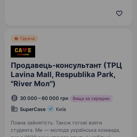
покупок: свіжі продукти, смачні власні вироби
з м’ясних та кулінарійних цехів, а також вигідні
знижки. Якщо тобі більше 18 років,
ти активний,…
Гаряча
Продавець-консультант (ТРЦ
Lavina Mall, Respublika Park,
"River Мол")
30 000 – 60 000 грн
Вища за середню
SuperСase
Київ
Повна зайнятість. Також готові взяти
студента. Ми — молода українська команда,