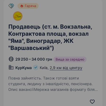
Гаряча
Продавець (ст. м. Вокзальна,
Контрактова площа, вокзал
"Яма", Виноградар, ЖК
"Варшавський")
29 250 – 34 000 грн
Вища за середню
КурКума
Київ,
2,9 км від центру
Повна зайнятість. Також готові взяти
студента, людину з інвалідністю, пенсіонера.
Опис вакансіїМережа магазинів формату біля
дому КУРКУМАНаша основна мета —
це створення комфортних умов для