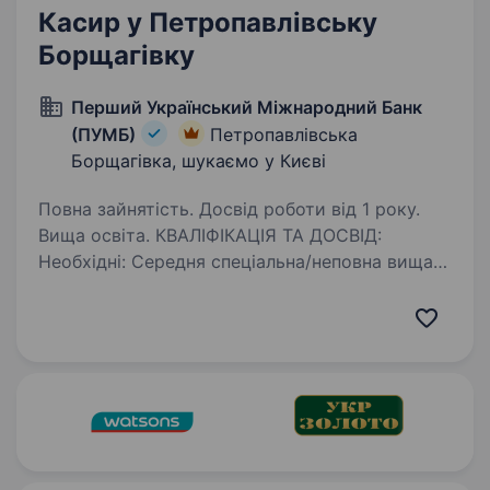
Касир у Петропавлівську
Борщагівку
Перший Український Міжнародний Банк
(ПУМБ)
Петропавлівська
Борщагівка, шукаємо у Києві
Повна зайнятість. Досвід роботи від 1 року.
Вища освіта. КВАЛІФІКАЦІЯ ТА ДОСВІД:
Необхідні: Cередня спеціальна/неповна вища/
вища освіта; Досвід роботи від 1-го року
касиром. Бажані: Досвід роботи касиром
у банку (у відділенні або перерахунку), але
не обов’язково;…