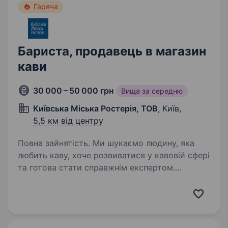
Гаряча
Бариста, продавець в магазин
кави
30 000 – 50 000 грн
Вища за середню
Київська Міська Ростерія, ТОВ
, Київ,
5,5 км від центру
Повна зайнятість. Ми шукаємо людину, яка
любить каву, хоче розвиватися у кавовій сфері
та готова стати справжнім експертом.
Що потрібно буде робити:* професійно
консультувати покупців щодо вибору кави;
допомагати підібрати…