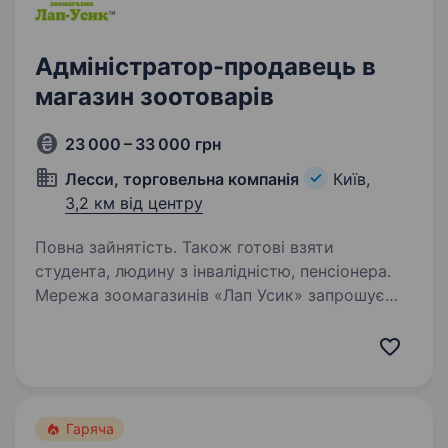
Адміністратор-продавець в
магазин зоотоварів
23 000 – 33 000 грн
Лесси, торговельна компанія
Київ,
3,2 км від центру
Повна зайнятість. Також готові взяти
студента, людину з інвалідністю, пенсіонера.
Мережа зоомагазинів «Лап Усик» запрошує
на роботу адміністратора — продавця-
консультанта. Наш магазин розташован по пр-
ту Берестейському 18 недалеко від ст.м.
Політехнічний інститут. Наша робота:
стабільна заробітна…
Гаряча