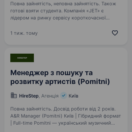
Повна зайнятість, неповна зайнятість. Також
готові взяти студента. Компанія «JET» є
лідером на ринку сервісу короткочасної
оренди електросамокатів, у зв’язку
з розширенням відкриває набір кандидатів,
1 тиж. тому
на вакансію «Скаут з переміщення
електросамокатів» у Києві (на вибір
співробітника —…
Менеджер з пошуку та
розвитку артистів (Pomitni)
HireStep
, Агенція
Київ
Повна зайнятість. Досвід роботи від 2 років.
A&R Manager (Pomitni) Київ | Гібридний формат
| Full-time Pomitni — український музичний
лейбл та дистриб’ютор, заснований Іриною