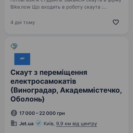
Bike.now Що входить в роботу скаута :
Розвозка електросамокатів по місту Вивоз
самокатів з не доступних для користувачів
4 дні тому
зон Збірка розряджених та непридатних
самокатів на парковки…
Скаут з переміщення
електросамокатів
(Виноградар, Академмістечко,
Оболонь)
17 000 – 22 000 грн
Jet.ua
Київ,
9,9 км від центру