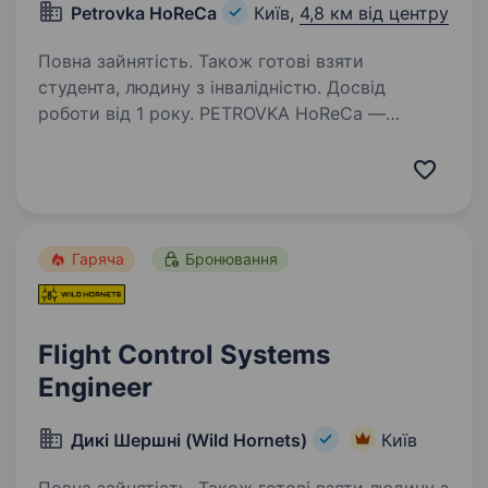
Petrovka HoReCa
Київ,
4,8 км від центру
Повна зайнятість. Також готові взяти
студента, людину з інвалідністю. Досвід
роботи від 1 року. PETROVKA HoReCa —
компанія, що забезпечує кав’ярні, ресторани,
фуд-корти та офіси одноразовим посудом,
упаковкою та іншими HoReCa товарами.
Ми постійно вдосконалюємо внутрішні
процеси та забезпечуємо безперебійну…
Гаряча
Бронювання
Flight Control Systems
Engineer
Дикі Шершні (Wild Hornets)
Київ