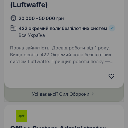
(Luftwaffe)
20 000 – 50 000 грн
422 окремий полк безпілотних систем
Вся Україна
Повна зайнятість. Досвід роботи від 1 року.
Вища освіта. 422 Окремий полк безпілотних
систем Luftwaffe. Принцип роботи полку —
максимально ефективне використання
унікальних здібностей кожного
військовослужбовця та досягнення
визначеного результату. Наша мета —
Усі вакансії Сил
Оборони
забезпечити…