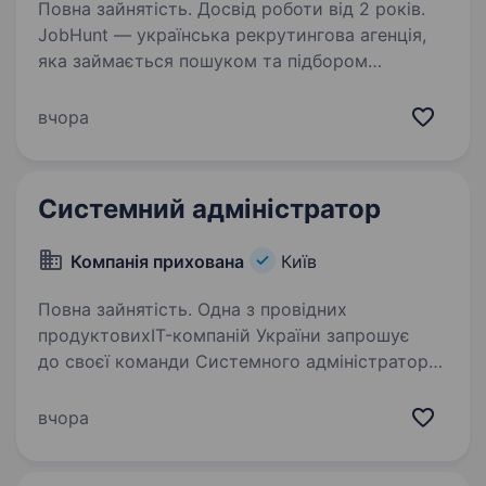
Повна зайнятість. Досвід роботи від 2 років.
JobHunt — українська рекрутингова агенція,
яка займається пошуком та підбором
кандидатів. Зараз ми в пошуку мережевого
інженера для компанії, яка вже доволі
вчора
тривалий термін працює в Україні, створюючи
інноваційні…
Системний адміністратор
Компанія прихована
Київ
Повна зайнятість. Одна з провідних
продуктовихIT-компаній України запрошує
до своєї команди Системного адміністратора!
Ваші основні завдання: Адміністрування та
підтримка Active Directory, Group Policy,
вчора
Windows 10/11 і Windows…