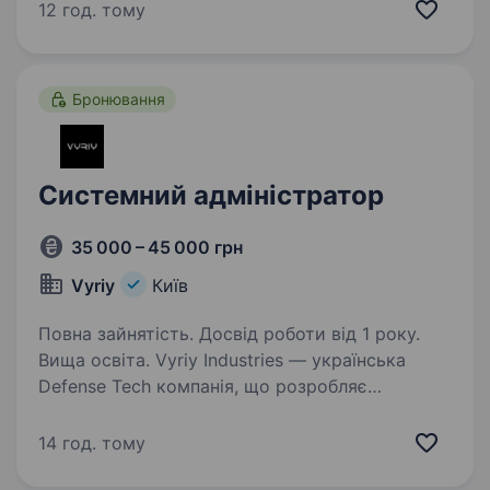
я шукаю у свою команду системного
12 год. тому
адміністратора (-ку), який (-а) допоможе
підтримувати й розвивати…
Бронювання
Системний адміністратор
35 000 – 45 000 грн
Vyriy
Київ
Повна зайнятість. Досвід роботи від 1 року.
Вища освіта. Vyriy Industries — українська
Defense Tech компанія, що розробляє
та серійно виробляє автономні системи для
роботи в реальних бойових умовах для понад
14 год. тому
200 підрозділів Сил оборони України.