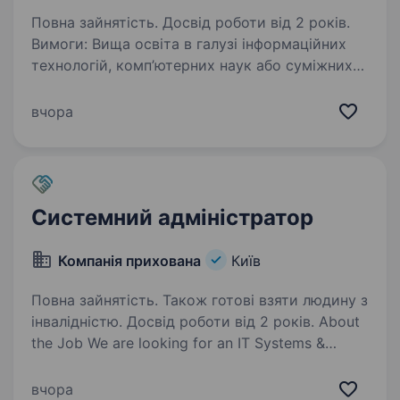
Повна зайнятість. Досвід роботи від 2 років.
Вимоги: Вища освіта в галузі інформаційних
технологій, комп’ютерних наук або суміжних
спеціальностей. Досвід роботи на аналогічній
посаді від 2 років. Знання операційних систем
вчора
Windows та Linux (CentOS, Debian),…
Системний адміністратор
Компанія прихована
Київ
Повна зайнятість. Також готові взяти людину з
інвалідністю. Досвід роботи від 2 років. About
the Job We are looking for an IT Systems &
Support Administrator based in our UA Office,
reporting directly to the Engineering Manager
вчора