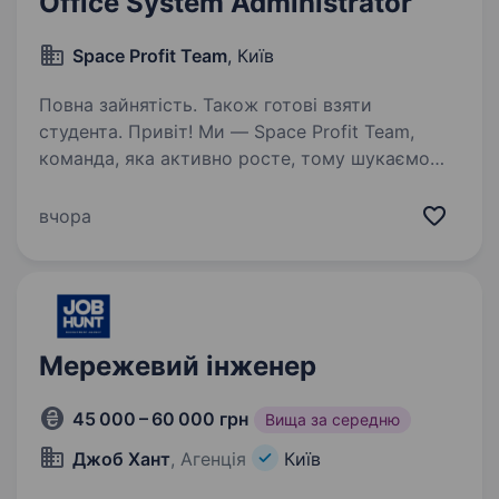
Office System Administrator
Space Profit Team
, Київ
Повна зайнятість. Також готові взяти
студента. Привіт! Ми — Space Profit Team,
команда, яка активно росте, тому шукаємо
Office System Administrator — людину, яка
допоможе забезпечити стабільну роботу
вчора
офісної інфраструктури та стане першою
точкою контакту для…
Мережевий інженер
45 000 – 60 000 грн
Вища за середню
Джоб Хант
, Агенція
Київ