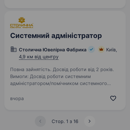
in Germany. In this role, you will balance two key
functions: providing…
Системний адміністратор
Столична Ювелірна Фабрика
Київ,
4,9 км від центру
Повна зайнятість. Досвід роботи від 2 років.
Вимоги: Досвід роботи системним
адміністратором/помічником системного
адміністратора не менше 2 — x років
Розуміння моделі OSI, знання стека протоколів
вчора
TCP/IP Досвід роботи з мережевим
устаткуванням і мережами…
Стор. 1 з 16