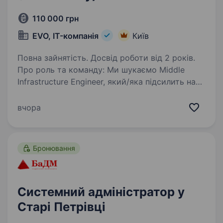
110 000 грн
EVO, IT-компанія
Київ
Повна зайнятість. Досвід роботи від 2 років.
Про роль та команду: Ми шукаємо Middle
Infrastructure Engineer, який/яка підсилить наш
ІТ-напрямок. У зв’язку з переїздом в новий
офіс та виокремленням проєкту, ми формуємо
вчора
нову команду для обслуговування
внутрішньої…
Бронювання
Системний адміністратор у
Старі Петрівці