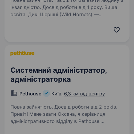
Повна зайнятість. Також готові взяти людину з
інвалідністю. Досвід роботи від 1 року. Вища
освіта. Дикі Шершні (Wild Hornets) —
українська miltech-компанія, що створює
ефективні дрони, які щодня працюють
на фронті. Наші системи використовуються
підрозділами ЗСУ для протидії ворожим
безпілотникам та захисту інфраструктури…
Системний адміністратор,
адміністраторка
Pethouse
Київ,
6,3 км від центру
Повна зайнятість. Досвід роботи від 2 років.
Привіт! Мене звати Оксана, я керівниця
адміністративного відділу в Pethouse.
Ми активно зростаємо та розвиваємося, тому