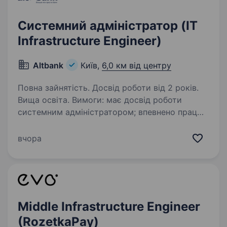
Системний адміністратор (IT
Infrastructure Engineer)
Altbank
Київ,
6,0 км від центру
Повна зайнятість. Досвід роботи від 2 років.
Вища освіта. Вимоги: має досвід роботи
системним адміністратором; впевнено працює
з Windows Server / RHEL Linux; має досвід
роботи з віртуалізацією (VMware vSphere /
вчора
ESXi); розуміє принципи роботи мереж
(TCP/IP,…
Middle Infrastructure Engineer
(RozetkaPay)