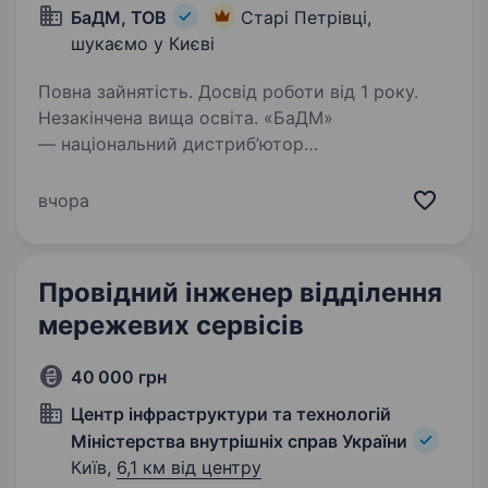
БаДМ, ТОВ
Старі Петрівці,
шукаємо у Києві
Повна зайнятість. Досвід роботи від 1 року.
Незакінчена вища освіта. «БаДМ»
— національний дистриб’ютор
фармацевтичного ринку України. Ми віримо
в силу нашої команди та забезпечуємо ліками
вчора
всю Україну! Ви мрієте про стабільну роботу
в класній команді? Бажаєте кожного дня
дбати про…
Провідний інженер відділення
мережевих сервісів
40 000 грн
Центр інфраструктури та технологій
Міністерства внутрішніх справ України
Київ,
6,1 км від центру