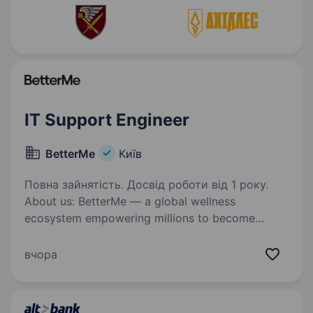
IT Support Engineer
BetterMe
Київ
Повна зайнятість. Досвід роботи від 1 року.
About us: BetterMe — a global wellness
ecosystem empowering millions to become
better — physically, mentally, and emotionally.
We build what makes people better and keep
вчора
challenging ourselves to inspire others.…