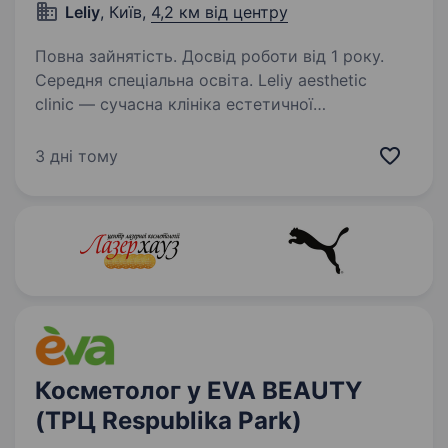
Leliy
, Київ,
4,2 км від центру
Повна зайнятість. Досвід роботи від 1 року.
Середня спеціальна освіта. Leliy aesthetic
clinic — сучасна клініка естетичної
косметології на Печерську.
Ми спеціалізуємося на високоефективній
3 дні тому
апаратній корекції фігури та професійному
догляді за шкірою. Ми не працюємо на
«потоці» та не маскуємо…
Косметолог у EVA BEAUTY
(ТРЦ Respublika Park)