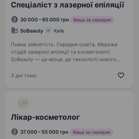
Спеціаліст з лазерної епіляції
30 000 – 65 000 грн
Вища за середню
SoBeauty
Київ
Повна зайнятість. Середня освіта. Мережа
студій лазерної епіляції та косметології
SoBeauty — це місце, де технології нового
покоління поєднуються з турботою про красу
та комфорт кожного клієнта. Ми маємо
3 дні тому
найбільший парк лазерів Asclepion (Німеччина)
…
Лікар-косметолог
37 000 – 55 000 грн
Вища за середню