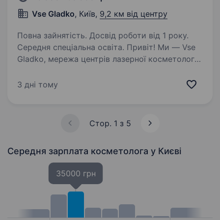
Vse Gladko
, Київ,
9,2 км від центру
Повна зайнятість. Досвід роботи від 1 року.
Середня спеціальна освіта. Привіт! Ми — Vse
Gladko, мережа центрів лазерної косметології,
яка вже понад 5 років дарує красу і
впевненість своїм клієнтам. Якщо ти прагнеш
3 дні тому
працювати в динамічній сфері краси, любиш
допомагати людям почуватися…
Стор. 1 з 5
Середня зарплата косметолога
у Києві
35000 грн