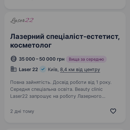
Зробила цей опис максимально детальним,
аби ти зрозуміла,…
Лазерний спеціаліст-естетист,
косметолог
35 000 – 50 000 грн
Вища за середню
Laser 22
Київ,
8,4 км від центру
Повна зайнятість. Досвід роботи від 1 року.
Середня спеціальна освіта. Beauty clinic
Laser22 запрошує на роботу Лазерного
спеціаліста-естетиста, косметолога. Наші
клініки надають послуги з апаратної, класичної
2 дні тому
та ін'єкційної косметології, естетиці по тілу.
Маємо ліцензію МОЗ. Наявність…