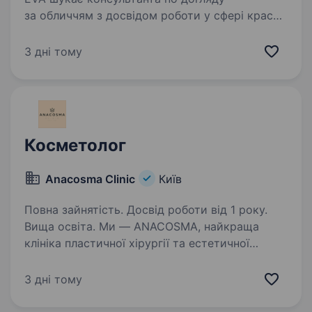
за обличчям з досвідом роботи у сфері краси!
Вмієш розповісти по догляду краще за інших?
Чекаємо в команді EVAfamily! Вимоги: Досвід
3 дні тому
роботи на посаді консультанта у сфері краси…
Косметолог
Anacosma Clinic
Київ
Повна зайнятість. Досвід роботи від 1 року.
Вища освіта. Ми — ANACOSMA, найкраща
клініка пластичної хірургії та естетичної
медицини преміального сегменту. Клієнти
обирають нас за перфективний сервіс
3 дні тому
та турботу і очікують від нас саме такого
ставлення. По всій Україні,…