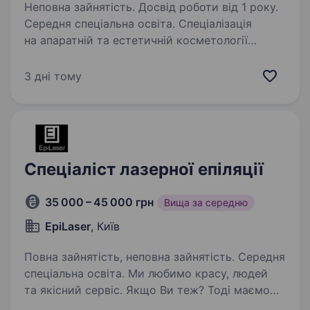
Неповна зайнятість. Досвід роботи від 1 року.
Середня спеціальна освіта. Спеціалізація
на апаратній та естетичній косметології
в центрі Києві. Якщо Ви косметолог або
косметолог-дерматолог, який цінує
3 дні тому
професійний розвиток, уважний до потреб
клієнтів і прагне створювати красу
та здоров’я,…
Спеціаліст лазерної епіляції
35 000 – 45 000 грн
Вища за середню
EpiLaser
, Київ
Повна зайнятість, неповна зайнятість. Середня
спеціальна освіта. Ми любимо красу, людей
та якісний сервіс. Якщо Ви теж? Тоді маємо
для Вас ідеальну роботу — в київській мережі