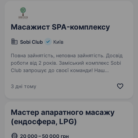
Масажист SPA-комплексу
Sobi Сlub
Київ
Повна зайнятість, неповна зайнятість. Досвід
роботи від 2 років. Заміський комплекс Sobi
Club запрошує до своєї команди! Наш
заміський комплекс знаходиться
у Вишгородському районі 15 хв. від Києва, у
3 дні тому
бік с. Хотянівка Умови: Графік роботи: з 9:00
до 21:00 Оплата: ставка+27−37%…
Мастер апаратного масажу
(ендосфера, LPG)
20 000 – 50 000 грн