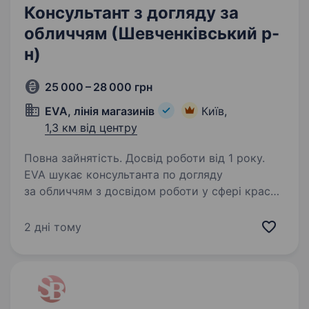
Консультант з догляду за
обличчям (Шевченківський р-
н)
25 000 – 28 000 грн
EVA, лінія магазинів
Київ,
1,3 км від центру
Повна зайнятість. Досвід роботи від 1 року.
EVA шукає консультанта по догляду
за обличчям з досвідом роботи у сфері краси!
Вмієш розповісти по догляду краще за інших?
Чекаємо в команді EVAfamily! Вимоги: Досвід
2 дні тому
роботи на посаді консультанта у сфері краси…