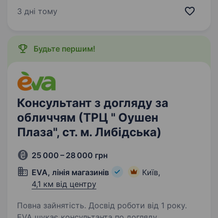
студій лазерної епіляції EpiLaser відкрито
3 дні тому
вакансію спеціаліста лазерної епіляції. Чого
ми очікуємо…
Будьте першим!
Консультант з догляду за
обличчям (ТРЦ " Оушен
Плаза", ст. м. Либідська)
25 000 – 28 000 грн
EVA, лінія магазинів
Київ,
4,1 км від центру
Повна зайнятість. Досвід роботи від 1 року.
EVA шукає консультанта по догляду