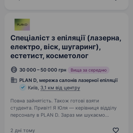
з дерматології. Розглядаємо виключно
кандидатів, які відповідають цим вимогам…
Спеціаліст з епіляції (лазерна,
електро, віск, шугаринг),
естетист, косметолог
30 000 – 50 000 грн
Вища за середню
PLAN D, мережа салонів лазерної епіляції
Київ,
3,1 км від центру
Повна зайнятість. Також готові взяти
студента. Привіт! Я Юля — керівниця відділу
персоналу в PLAN D. Зараз ми шукаємо
у команду естетистів по тілу, лазерних
спеціалістів або тих, хто хоче ними стати.
2 дні тому