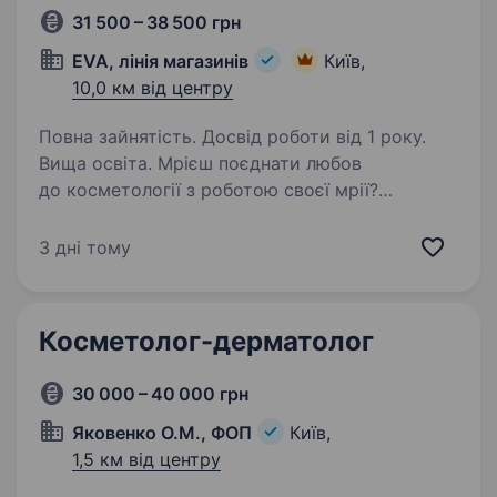
31 500 – 38 500 грн
EVA, лінія магазинів
Київ,
10,0 км від центру
Повна зайнятість. Досвід роботи від 1 року.
Вища освіта. Мрієш поєднати любов
до косметології з роботою своєї мрії?
Приєднуйся до команди EVA BEAUTY!
Ми пропонуємо можливість професійного
3 дні тому
зростання, розширення навичок, знань в сфері
beauty. Твоєю роботою буде допомога…
Косметолог-дерматолог
30 000 – 40 000 грн
Яковенко О.М., ФОП
Київ,
1,5 км від центру