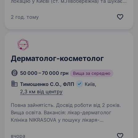
локацію у Києві (ст. м.Лівобережна) та шукає
лікаря-дерматолога / косметолога в команду!
Кого ми шукаємо: Ви маєте вищу медичну
2 год. тому
освіту; Бажання навчатися та підвищувати
свій професійний…
Дерматолог-косметолог
50 000 – 70 000 грн
Вища за середню
Тимошенко С.О., ФЛП
Київ,
2,3 км від центру
Повна зайнятість. Досвід роботи від 2 років.
Вища освіта. Вакансія: лікар-дерматолог
Клініка NIKRASOVA у пошуку лікаря-
дерматолога з вищою медичною освітою
та чинним сертифікатом спеціаліста
вчора