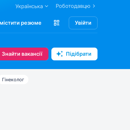
Роботодавцю
Українська
містити
резюме
Увійти
Знайти вакансії
Підібрати
Гінеколог