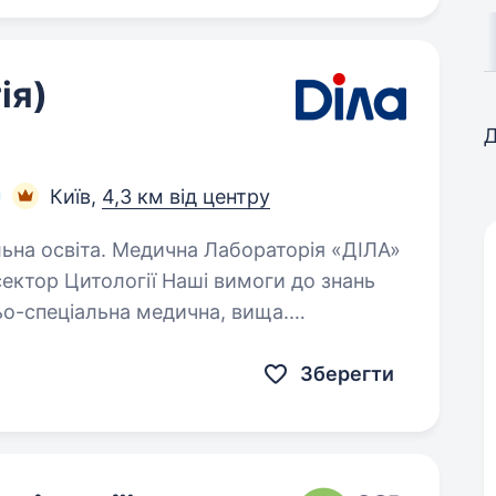
ія)
Д
Київ,
4,3 км від центру
Лабораторія «ДІЛА»
ектор Цитології Наші вимоги до знань
ньо-спеціальна медична, вища.
у роботи. Обов’язки:…
Зберегти