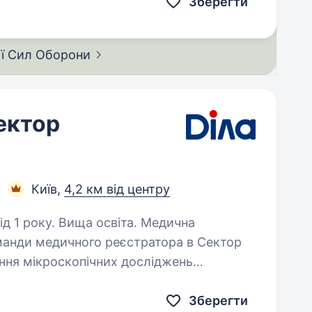
Зберегти
ії Сил
Оборони
ектор
Київ,
4,2 км від центру
року. Вища освіта. Медична
манди медичного реєстратора в Сектор
урогенітального матеріалу відповідно до затверджених методик. Оцінка…
Зберегти