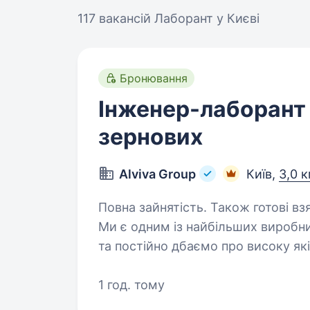
117 вакансій
Лаборант у Києві
Бронювання
Інженер-лаборант 
зернових
Alviva Group
Київ,
3,0 к
Повна зайнятість. Також готові взя
Ми є одним із найбільших виробник
та постійно дбаємо про високу які
Основний напрямок роботи підроз
та продуктів…
1 год. тому