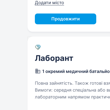
Додати місто
Продовжити
Лаборант
1 окремий медичний батальйо
Повна зайнятість. Також готові вз
Вимоги: середня спеціальна або вища освіта за медичним, біологічним або
лабораторним напрямом практичний досвід роботи в лабораторії знання
сучасних методів лабораторної діагностики н