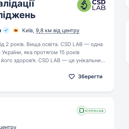
алідації
ліджень
я
Київ,
9,8 км від центру
в. Вища освіта. CSD LAB — одна
України, яка протягом 15 років
 його здоров’я. CSD LAB — це унікальний
истовуються найновітніші технології…
Зберегти
 центру