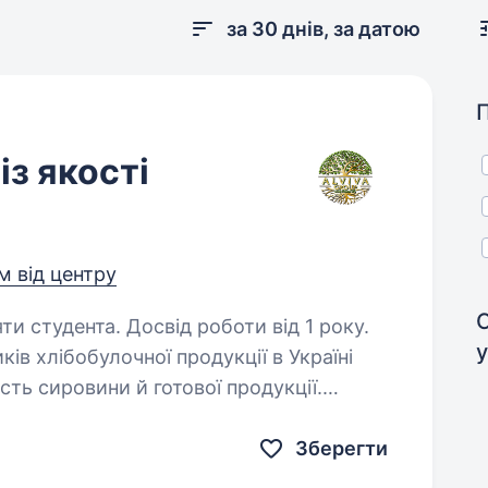
за 30 днів, за датою
із якості
м від центру
ти студента. Досвід роботи від 1 року.
у
ів хлібобулочної продукції в Україні
сть сировини й готової продукції.
ділу — контроль якості зерна, борошна
Зберегти