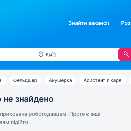
Знайти
вакансії
Роз
а
Фельдшер
Акушерка
Асистент лікаря
ю не знайдено
 прихована роботодавцем. Проте є інші
вам підійти.