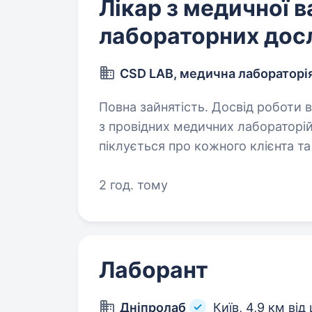
Лікар з медичної в
лабораторних дос
CSD LAB, медична лабораторі
Повна зайнятість. Досвід роботи від 2 рокі
з провідних медичних лабораторій 
піклується про кожного клієнта та
лабораторний комплекс, де викор
2 год. тому
Лаборант
Дніпролаб
Київ,
4,9 км від