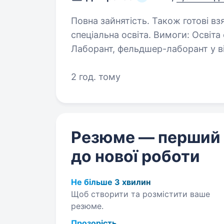
Повна зайнятість. Також готові вз
спеціальна освіта. Вимоги: Освіта середня спеціальна Умови роботи:
Лаборант, фельдшер-лаборант у відділ за
Сортування та підготовка зразків для 
на гематологічному аналізаторі;…
2 год. тому
Резюме — перший
до нової роботи
Не більше 3 хвилин
Щоб створити та розмістити ваше
резюме.
Прозорість