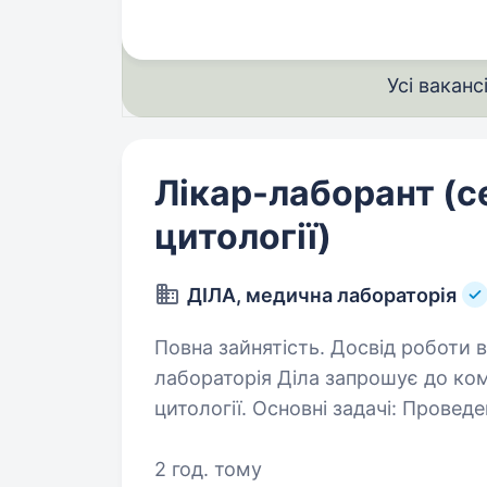
з лабораторним…
Усі ваканс
Лікар-лаборант (с
цитології)
ДІЛА, медична лабораторія
Повна зайнятість. Досвід роботи від 1 
лабораторія Діла запрошує до ко
цитології. Основні задачі: Проведення мікроскопічних досліджень
2 год. тому