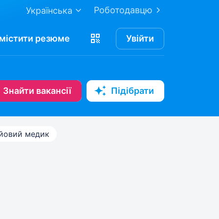
Роботодавцю
Українська
містити
резюме
Увійти
Знайти вакансії
Підібрати
йовий медик