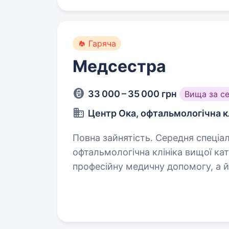
Гаряча
Медсестра
33 000 – 35 000 грн
Вища за с
Центр Ока, офтальмологічна к
Повна зайнятість. Середня спеціальна освіта. Ми — «Ц
офтальмологічна клініка вищої кат
професійну медичну допомогу, а й
допомагати людям зберігати та п