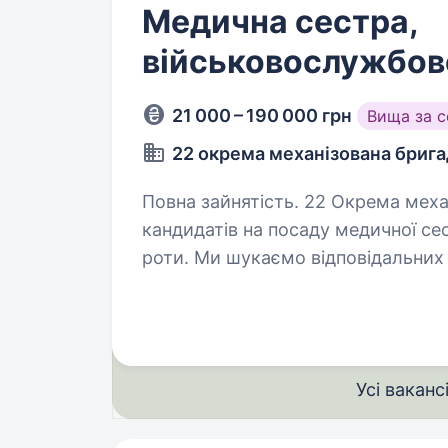
Медична сестра,
військовослужбов
21 000 – 190 000 грн
Вища за 
22 окрема механізована бриг
Повна зайнятість. 22 Окрема механізована бригада оголошує про набір
кандидатів на посаду медичної сес
роти. Ми шукаємо відповідальних 
доєднатись до лав ЗСУ за контра
Усі ваканс