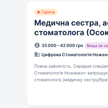
Гаряча
Медична сестра, а
стоматолога (Осо
35 000 – 42 000 грн
Вища за с
Цифрова Стоматологія Ножен
Повна зайнятість. Середня спеціальна освіта. Мереж
Стоматологія Ноженко» запрошує 
стоматолога (медичну сестру/брата
нас: nozenkostom.com.ua Instag