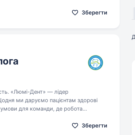
ram: @stomnozenko «Цифрова…
Зберегти
Д
лога
 лідер
Щодня ми даруємо пацієнтам здорові
умови для команди, де робота
я. Ми запрошуємо до нашої успішної…
Зберегти