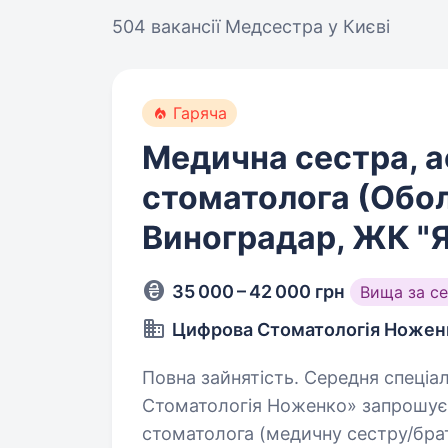
504 вакансії
Медсестра у Києві
Гаряча
Медична сестра, а
стоматолога (Обо
Виноградар, ЖК "
35 000 – 42 000 грн
Вища за с
Цифрова Стоматологія Ножен
Повна зайнятість. Середня спеціальна освіта. Мереж
Стоматологія Ноженко» запрошує 
стоматолога (медичну сестру/брата