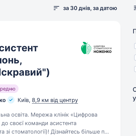
за 30 днів, за датою
систент
лонь,
Яскравий")
ередню
у
ко
Київ,
8,9 км від центру
а клінік «Цифрова
до своєї команди асистента
 зі стоматології)! Дізнайтесь більше про