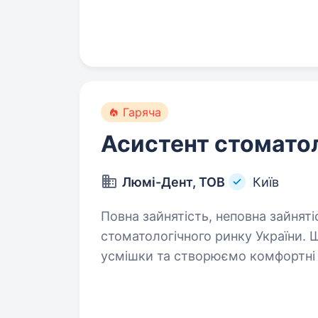
нас: nozenkostom.com.ua Instag
Гаряча
Асистент стомато
Люмі-Дент, ТОВ
Київ
Повна зайнятість, неповна зайнятість. «Люмі-Дент» —
стоматологічного ринку України. 
усмішки та створюємо комфортні 
приносить розвиток і задоволенн