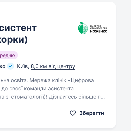
систент
корки)
ередню
ко
Київ,
8,0 км від центру
а клінік «Цифрова
до своєї команди асистента
 зі стоматології)! Дізнайтесь більше про
ram: @stomnozenko «Цифрова…
Зберегти