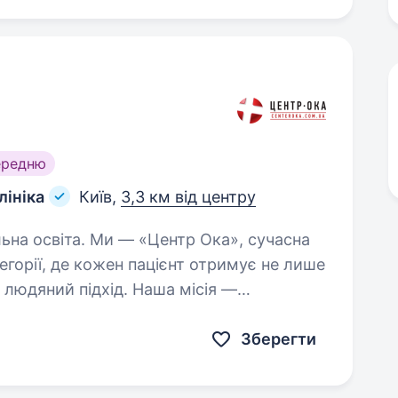
ередню
лініка
Київ,
3,3 км від центру
ентр Ока», сучасна
егорії, де кожен пацієнт отримує не лише
 людяний підхід. Наша місія —
окращувати зір, підвищуючи…
Зберегти