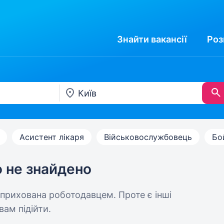
Знайти
вакансії
Роз
Асистент лікаря
Військовослужбовець
Бо
ю не знайдено
 прихована роботодавцем. Проте є інші
вам підійти.