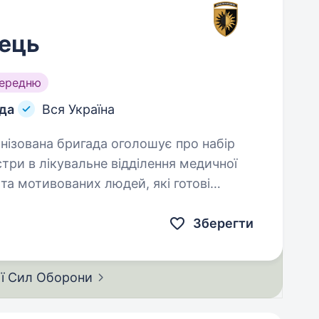
ець
середню
ада
Вся Україна
три в лікувальне відділення медичної
та мотивованих людей, які готові
ктом…
Зберегти
ії Сил
Оборони