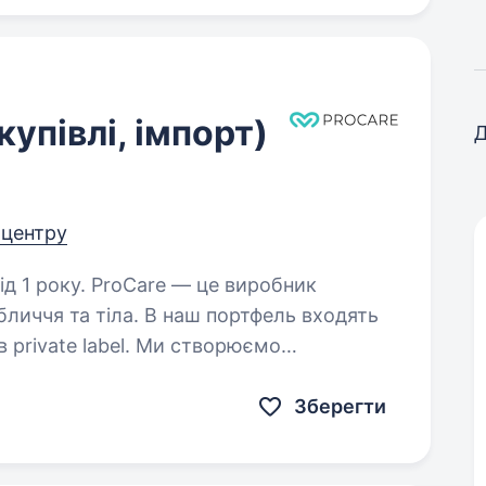
упівлі, імпорт)
Д
д центру
 — це виробник
личчя та тіла. В наш портфель входять
в private label. Ми створюємо
ективною, дієвою та відповідає…
Зберегти