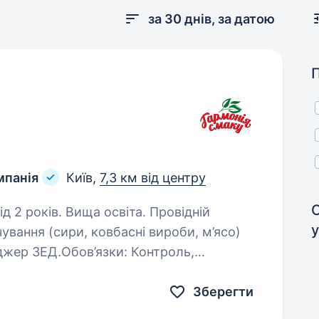
за 30 днів, за датою
мпанія
Київ,
7,3 км від центру
оків. Вища освіта. Провідній
у
ування (сири, ковбасні вироби, м’ясо)
ЕД.Обов’язки: Контроль,
лень товару закордонним
Зберегти