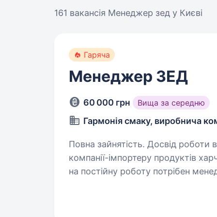
161 вакансія
Менеджер зед у Києві
Гаряча
Менеджер ЗЕД
60 000 грн
Вища за середню
Гармонія смаку, виробнича ко
Повна зайнятість. Досвід роботи від 2 р
компанії-імпортеру продуктів харч
на постійну роботу потрібен менеджер З
формування та розміщення замов
постачальникам…