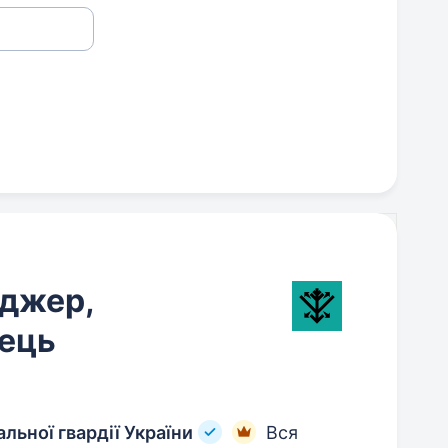
джер,
ець
льної гвардії України
Вся