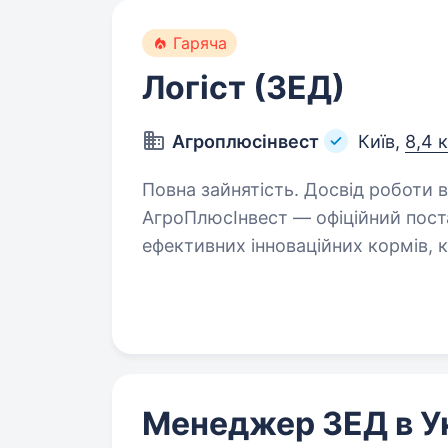
Гаряча
Логіст (ЗЕД)
Агроплюсінвест
Київ,
8,4 
Повна зайнятість. Досвід роботи ві
АгроПлюсІнвест — офіційний пост
ефективних інноваційних кормів, 
обладнання від провідних європейських в
допомагати клієнтам досягати…
Менеджер ЗЕД в У