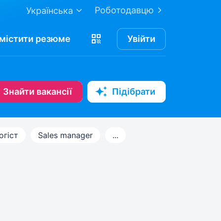
Роботодавцю
Українська
містити
резюме
Увійти
Знайти вакансії
Підібрати
огіст
Sales manager
...