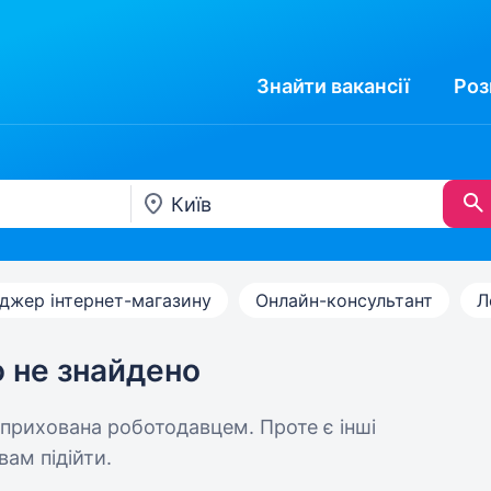
Знайти
вакансії
Роз
джер інтернет-магазину
Онлайн-консультант
Л
ю не знайдено
 прихована роботодавцем. Проте є інші
вам підійти.