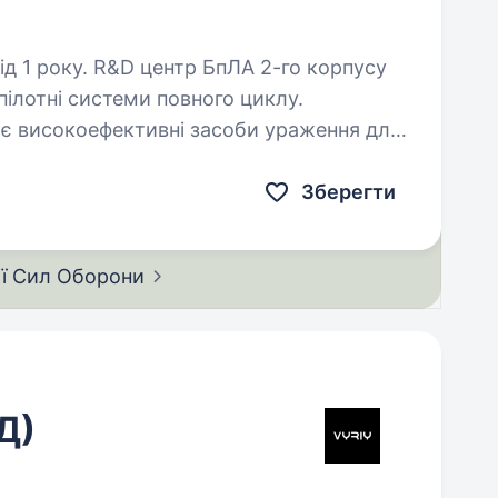
пЛА 2-го корпусу
ілотні системи повного циклу.
 високоефективні засоби ураження для
безпілотних систем. Що робитимеш: підготовка договорів,…
Зберегти
ії Сил
Оборони
Д)