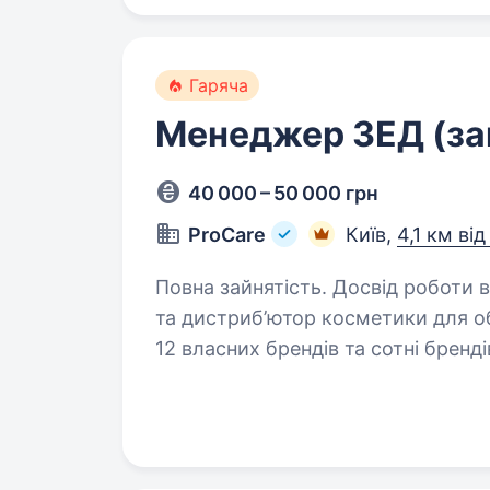
Гаряча
Менеджер ЗЕД (зак
40 000 – 50 000 грн
ProCare
Київ,
4,1 км ві
Повна зайнятість. Досвід роботи від 1 року. ProCare
та дистриб’ютор косметики для об
12 власних брендів та сотні бренді
високоякісну косметику, яка є еф