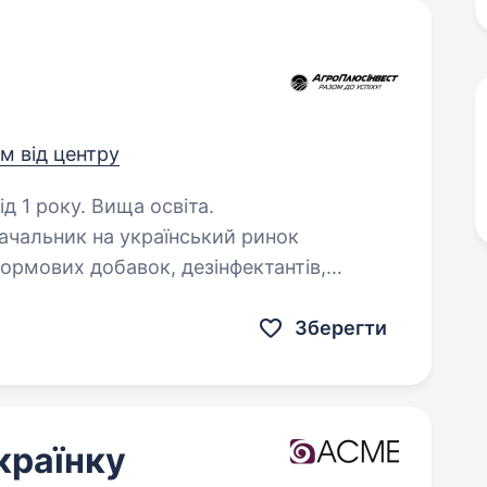
км від центру
д 1 року. Вища освіта.
ачальник на український ринок
кормових добавок, дезінфектантів,
иробників. Наша мета —
Зберегти
країнку