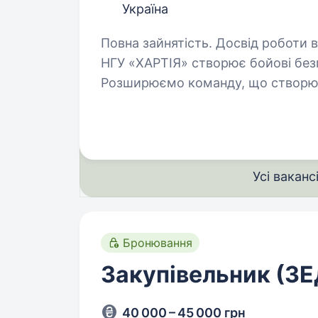
Україна
Повна зайнятість. Досвід роботи від 1 року. R&D центр Б
НГУ «ХАРТІЯ» створює бойові безп
Розширюємо команду, що створює
Усі ваканс
Бронювання
Закупівельник (ЗЕ
40 000 – 45 000 грн