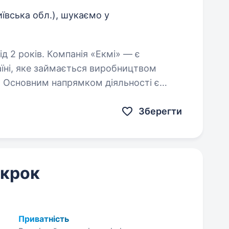
иївська обл.), шукаємо у
анія «Екмі» — є
їні, яке займається виробництвом
. Основним напрямком діяльності є
 для фарбування волосся, а також…
Зберегти
 крок
Приватність