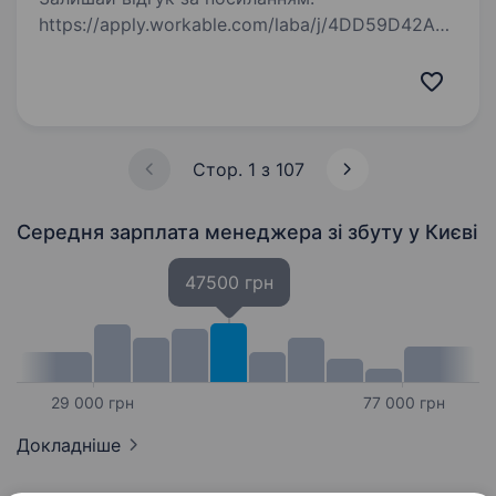
https://apply.workable.com/laba/j/4DD59D42A6/
apply/?utm_source=work.ua&utm_medium=job-
board&utm_campaign=work.ua Мрієш про
кар'єру в продажах і хочеш продавати
продукт, який реально…
Стор. 1 з 107
Середня зарплата менеджера зі збуту
у Києві
47500 грн
29 000 грн
77 000 грн
Докладніше