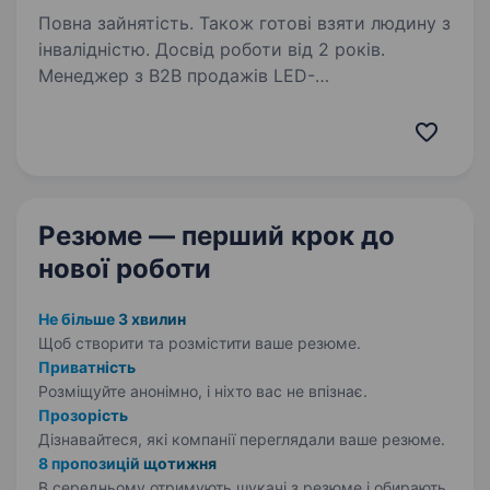
Повна зайнятість. Також готові взяти людину з
інвалідністю. Досвід роботи від 2 років.
Менеджер з B2B продажів LED-
освітленняЗаробляйте від 40000 грн
до 60000+ грн без верхньої межіLEDMARK —
компанія, яка понад 10 років займається
професійним LED-освітленням.
Ми комплектуємо освітленням будівельні,…
Резюме — перший крок
до
нової роботи
Не більше 3 хвилин
Щоб створити та розмістити ваше
резюме.
Приватність
Розміщуйте анонімно, і ніхто вас не впізнає.
Прозорість
Дізнавайтеся, які компанії переглядали ваше резюме.
8 пропозицій щотижня
В середньому отримують шукачі з резюме і обирають