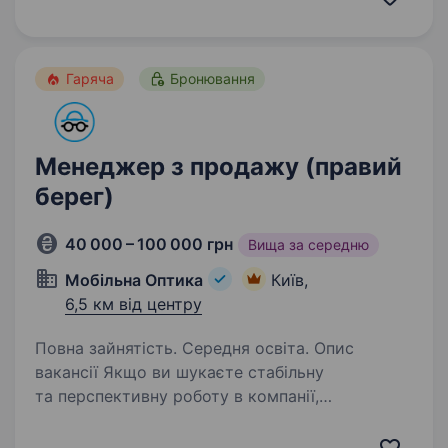
Ми перша в Україні виїзна оптика, яка
допомагає людям…
Гаряча
Бронювання
Менеджер з продажу (правий
берег)
40 000 – 100 000 грн
Вища за середню
Мобільна Оптика
Київ,
6,5 км від центру
Повна зайнятість. Середня освіта. Опис
вакансії Якщо ви шукаєте стабільну
та перспективну роботу в компанії,
що невпинно зростає навіть у складні часи, —
запрошуємо до команди «Мобільна оптика»!