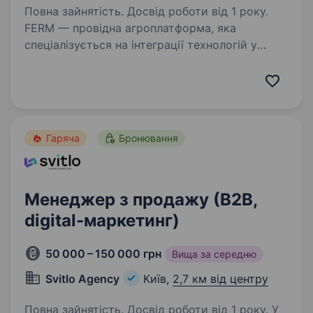
Повна зайнятість. Досвід роботи від 1 року.
FERM — провідна агроплатформа, яка
спеціалізується на інтеграції технологій у
сільське господарство з метою підвищення
ефективності та стійкості агробізнесу.
Ми прагнемо до постійного вдосконалення і
розвитку, спираючись…
Гаряча
Бронювання
Менеджер з продажу (В2В,
digital-маркетинг)
50 000 – 150 000 грн
Вища за середню
Svitlo Agency
Київ,
2,7 км від центру
Повна зайнятість. Досвід роботи від 1 року. У