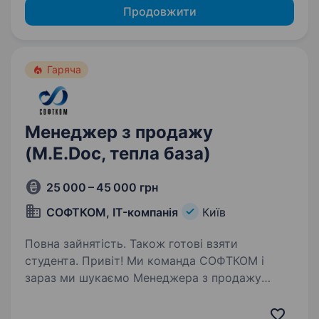
Продовжити
Гаряча
Менеджер з продажу
(M.E.Doc, тепла база)
25 000 – 45 000 грн
СОФТКОМ, IT-компанія
Київ
Повна зайнятість. Також готові взяти
студента. Привіт! Ми команда СОФТКОМ і
зараз ми шукаємо Менеджера з продажу
M.E.Doc (тепла база), який кайфує від
спілкування, вміє слухати, вести переговори,