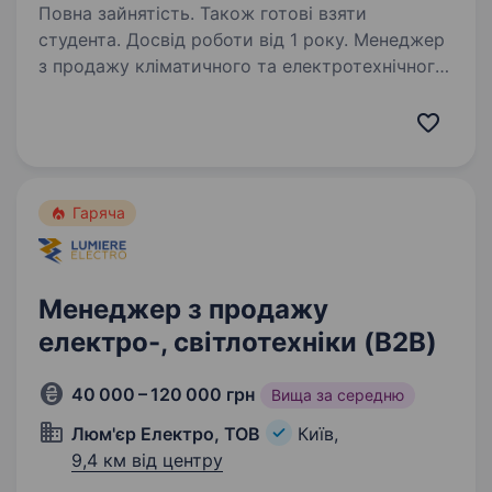
Повна зайнятість. Також готові взяти
студента. Досвід роботи від 1 року. Менеджер
з продажу кліматичного та електротехнічного
обладнанняХочете продавати затребуване
обладнання без холодних дзвінків
та працювати з реальними клієнтами, які вже
готові купувати? Тоді ми шукаємо саме вас!…
Гаряча
Менеджер з продажу
електро-, світлотехніки (B2B)
40 000 – 120 000 грн
Вища за середню
Люм'єр Електро, ТОВ
Київ,
9,4 км від центру