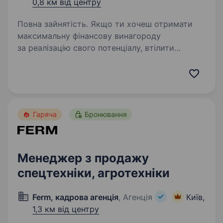
0,8 км від центру
Повна зайнятість. Якщо ти хочеш отримати
максимальну фінансову винагороду
за реалізацію свого потенціалу, втілити
в життя відкладені мрії, почати роботу
в престижному, стабільному напрямку,
компанія VALION стане твоїм надійним
супутником…
Гаряча
Бронювання
Менеджер з продажу
спецтехніки, агротехніки
Ferm, кадрова агенція
, Агенція
Київ,
1,3 км від центру