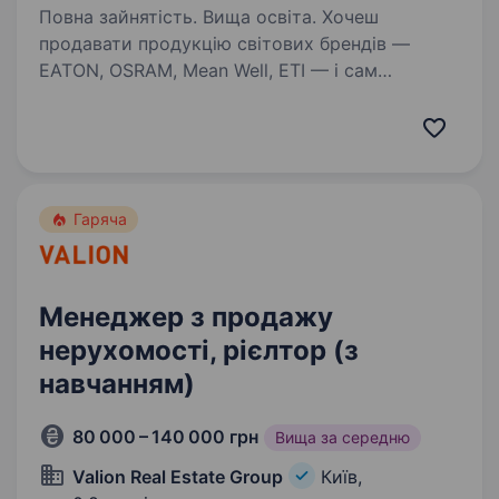
Повна зайнятість. Вища освіта. Хочеш
продавати продукцію світових брендів —
EATON, OSRAM, Mean Well, ETI — і сам
впливати на свій дохід без «стелі»?
Ми шукаємо менеджера з продажу B2B
у команду офіційного імпортера електро-
й світлотехніки. Досвід…
Гаряча
Менеджер з продажу
нерухомості, рієлтор (з
навчанням)
80 000 – 140 000 грн
Вища за середню
Valion Real Estate Group
Київ,