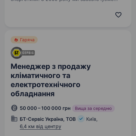
бізнеси ефективними та надійними рішеннями
в галузі сонячної генерації. Ми будуємо
промислові сонячні електростанції від 1 МВт
за контрактами…
Гаряча
Менеджер з продажу
кліматичного та
електротехнічного
обладнання
50 000 – 100 000 грн
Вища за середню
БТ-Сервіс Україна, ТОВ
Київ,
6,4 км від центру