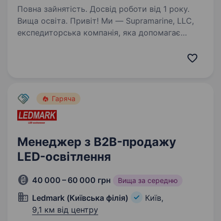
Повна зайнятість. Досвід роботи від 1 року.
Вища освіта. Привіт! Ми — Supramarine, LLC,
експедиторська компанія, яка допомагає
бізнесам успішно розвиватися завдяки
комплексним рішенням у міжнародній
логістиці. Якщо ти прагнеш працювати
у динамічній сфері, де твої зусилля…
Гаряча
Менеджер з B2B-продажу
LED-освітлення
40 000 – 60 000 грн
Вища за середню
Ledmark (Київська філія)
Київ,
9,1 км від центру