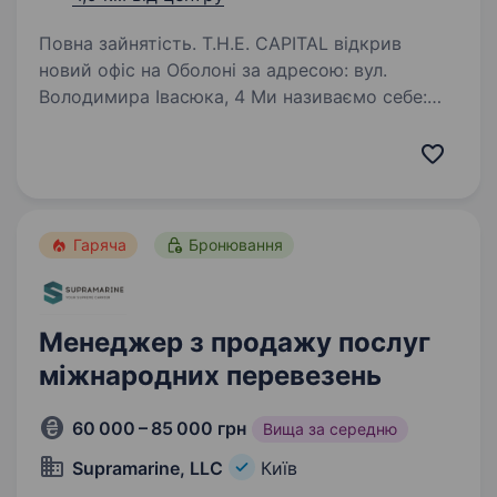
Повна зайнятість. T.H.E. CAPITAL відкрив
новий офіс на Оболоні за адресою: вул.
Володимира Івасюка, 4 Ми називаємо себе:
«Оболонські Липки». Тут 1 + 1 = 11 — коли
команда працює як одне ціле. Це 11-й офіс,
де народжуються…
Гаряча
Бронювання
Менеджер з продажу послуг
міжнародних перевезень
60 000 – 85 000 грн
Вища за середню
Supramarine, LLC
Київ