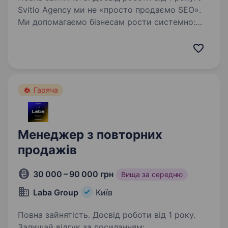
Svitlo Agency ми не «просто продаємо SEO».
Ми допомагаємо бізнесам рости системно:
виходити в топ, масштабувати продажі
й будувати сильну присутність онлайн.
Працюємо з підприємцями та компаніями, для
яких результат…
Гаряча
Менеджер з повторних
продажів
30 000 – 90 000 грн
Вища за середню
Laba Group
Київ
Повна зайнятість. Досвід роботи від 1 року.
Залишай відгук за посиланням: