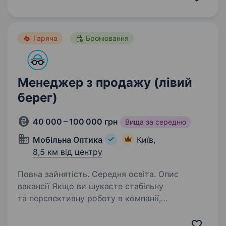
має активну життєву позицію й хоче
працювати у стабільній компанії,…
Гаряча
Бронювання
Менеджер з продажу (лівий
берег)
40 000 – 100 000 грн
Вища за середню
Мобільна Оптика
Київ,
8,5 км від центру
Повна зайнятість. Середня освіта. Опис
вакансії Якщо ви шукаєте стабільну
та перспективну роботу в компанії,
що невпинно зростає навіть у складні часи, —
запрошуємо до команди «Мобільна оптика»!