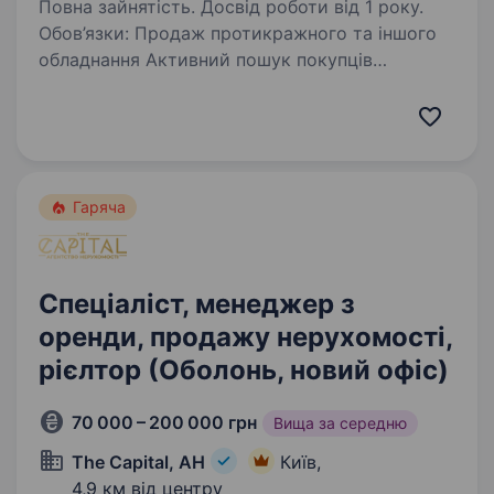
Повна зайнятість. Досвід роботи від 1 року.
Обов’язки: Продаж протикражного та іншого
обладнання Активний пошук покупців
Формування комерційних пропозицій Участь
у тендерних закупівлях Вимоги: Досвід B2B-
продажів технічного обладнання (досвід…
Гаряча
Спеціаліст, менеджер з
оренди, продажу нерухомості,
рієлтор (Оболонь, новий офіс)
70 000 – 200 000 грн
Вища за середню
The Capital, АН
Київ,
4,9 км від центру