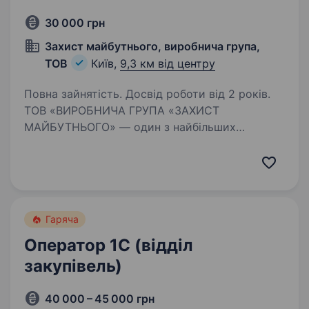
30 000 грн
Захист майбутнього, виробнича група,
ТОВ
Київ,
9,3 км від центру
Повна зайнятість. Досвід роботи від 2 років.
ТОВ «ВИРОБНИЧА ГРУПА «ЗАХИСТ
МАЙБУТНЬОГО» — один з найбільших
в Україні виробників спецодягу, запрошує
на роботу менеджера з постачання сировини.
наш сайт: http://tornado.kiev.ua/. Вимоги: досвід
роботи в 1с,…
Гаряча
Оператор 1С (відділ
закупівель)
40 000 – 45 000 грн