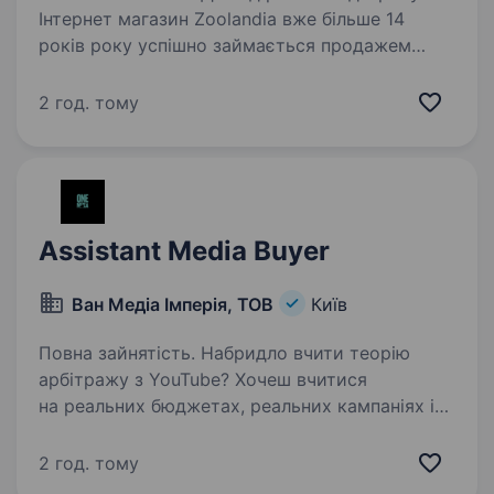
Інтернет магазин Zoolandia вже більше 14
років року успішно займається продажем
товарів для домашніх улюбленців. У нас є все
для домашніх улюбленців: корми, вітаміни,
2 год. тому
іграшки, аксесуари та багато іншого. Якщо
Ви активні,…
Assistant Media Buyer
Ван Медіа Імперія, ТОВ
Київ
Повна зайнятість. Набридло вчити теорію
арбітражу з YouTube? Хочеш вчитися
на реальних бюджетах, реальних кампаніях і
поруч із сильнішими баєрами, які вже
пройшли цей шлях? OneMedia — міжнародний
2 год. тому
медіа-холдинг у сфері Digital Marketing…