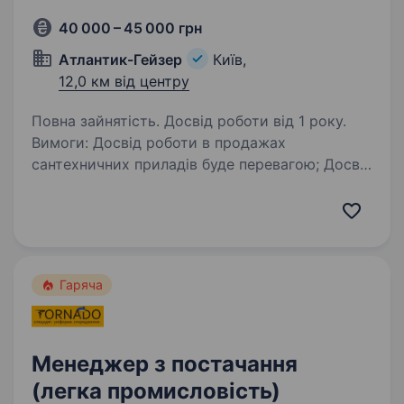
40 000 – 45 000 грн
Атлантик-Гейзер
Київ,
12,0 км від центру
Повна зайнятість. Досвід роботи від 1 року.
Вимоги: Досвід роботи в продажах
сантехничних приладів буде перевагою; Досвід
роботи з покупцем техніка продажів буде
перевагою; Вміння досягати результату;
Позитивний настрій, бажання рости і
розвиватися…
Гаряча
Менеджер з постачання
(легка промисловість)