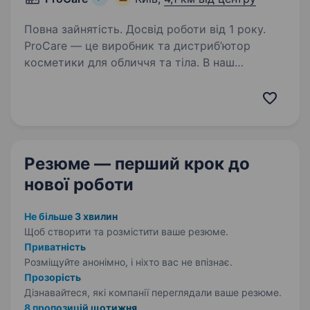
Повна зайнятість. Досвід роботи від 1 року.
ProCare — це виробник та дистриб’ютор
косметики для обличчя та тіла. В наш
портфель входять 12 власних брендів та сотні
брендів private label. Ми створюємо
високоякісну косметику, яка є ефективною,
дієвою та відповідає…
Резюме — перший крок
до
нової роботи
Не більше 3 хвилин
Щоб створити та розмістити ваше
резюме.
Приватність
Розміщуйте анонімно, і ніхто вас не впізнає.
Прозорість
Дізнавайтеся, які компанії переглядали ваше резюме.
8 пропозицій щотижня