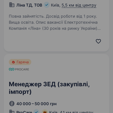
Ліна ТД, ТОВ
Київ,
5,5 км від центру
Повна зайнятість. Досвід роботи від 1 року.
Вища освіта. Опис вакансії Електротехнічна
Компанія «Ліна» (30 років на ринку України)
оголошує відбір на вакантну посаду: Оператор
1С у відділ закупівель. Вимоги до кандидата:
Бажаний досвід роботи в закупівлі;
Знання MS…
Гаряча
Менеджер ЗЕД (закупівлі,
імпорт)
40 000 – 50 000 грн
ProCare
Київ,
4,1 км від центру