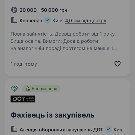
20 000 – 50 000 грн
Кернелан
Київ,
4,0 км від центру
Повна зайнятість. Досвід роботи від 1 року.
Вища освіта. Вимоги: Досвід роботи
на аналогічній посаді протягом не менше 1
року або в таких напрямках як, торгівля ЗЗР,
насінням та добривам Знання зернового
1 год. тому
ринку; Вміння проводити переговори
та укладати договори…
Бронювання
Фахівець із закупівель
Агенція оборонних закупівель ДОТ
Київ