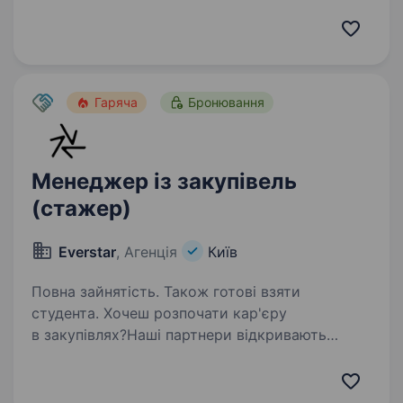
ти любиш. Тож щоб разом досягати великих
результатів, шукаємо у нашу команду
менеджера доставки Чому…
Гаряча
Бронювання
Менеджер із закупівель
(стажер)
Everstar
, Агенція
Київ
Повна зайнятість. Також готові взяти
студента. Хочеш розпочати кар'єру
в закупівлях?Наші партнери відкривають
оплачуване стажування в команді
закупівель — це можливість увійти в професію
з нуля, отримати практичний досвід