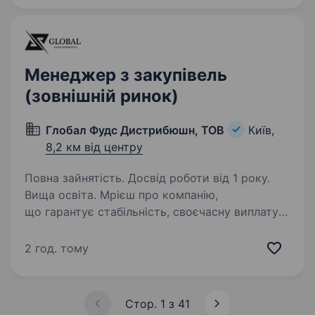
Менеджер з закупівель
(зовнішній ринок)
Глобал Фудс Дистрибюшн, ТОВ
Київ,
8,2 км від центру
Повна зайнятість. Досвід роботи від 1 року.
Вища освіта. Мрієш про компанію,
що гарантує стабільність, своєчасну виплату
заробітної плати і дружний колектив? Давайте
знайомитись. Ми ТОВ «ГЛОБАЛ ФУДС
2 год. тому
ДИСТРИБЮШН». Успішно працюємо
та розвиваємося на ринку з 2009 року. …
Стор. 1 з 41