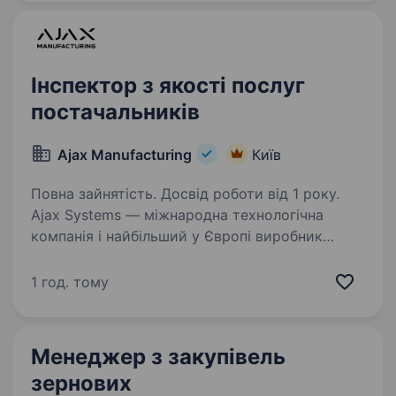
до господарських і канцелярських…
Інспектор з якості послуг
постачальників
Ajax Manufacturing
Київ
Повна зайнятість. Досвід роботи від 1 року.
Ajax Systems — міжнародна технологічна
компанія і найбільший у Європі виробник
систем безпеки. Продуктам Ajax довіряють
уже понад 4,5 мільйони кінцевих користувачів
1 год. тому
і 330 тисяч PRO-користувачів у більш ніж 180
країнах…
Менеджер з закупівель
зернових