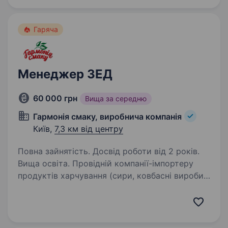
та розпочати кар'єру в одній із ключових…
Гаряча
Менеджер ЗЕД
60 000 грн
Вища за середню
Гармонія смаку, виробнича компанія
Київ,
7,3 км від центру
Повна зайнятість. Досвід роботи від 2 років.
Вища освіта. Провідній компанії-імпортеру
продуктів харчування (сири, ковбасні вироби,
м’ясо) на постійну роботу потрібен менеджер
ЗЕД.Обов’язки: Контроль, формування
та розміщення замовлень товару закордонним
постачальникам…