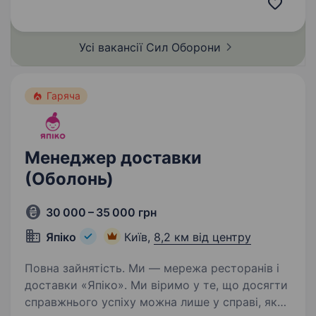
у топ «літаючих» Сил Безпілотних Систем
Збройних Сил України за кількістю знищеної
техніки та особового…
Усі вакансії Сил
Оборони
Гаряча
Менеджер доставки
(Оболонь)
30 000 – 35 000 грн
Япіко
Київ,
8,2 км від центру
Повна зайнятість. Ми — мережа ресторанів і
доставки «Япіко». Ми віримо у те, що досягти
справжнього успіху можна лише у справі, яку