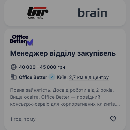
Менеджер відділу закупівель
40 000 – 45 000 грн
Office Better
Київ,
2,7 км від центру
Повна зайнятість. Досвід роботи від 2 років.
Вища освіта. Office Better — провідний
консьєрж-сервіс для корпоративних клієнтів.
Ми забезпечуємо офіси всім необхідним для
комфортної та безперебійної роботи: від
1 год. тому
ароматної кави й преміальної техніки