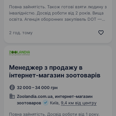
Повна зайнятість. Також готові взяти людину з
інвалідністю. Досвід роботи від 2 років. Вища
освіта. Агенція оборонних закупівель DOT —
національна агенція, що забезпечує
боєприпаси, БПЛА, техніку, їжу, одяг
2 год. тому
та пально-мастильні матеріали для потреб
Сил Оборони України. Наша місія: робимо
державу сильніше через…
Менеджер з продажу в
інтернет-магазин зоотоварів
32 000 – 34 000 грн
Zoolandia.com.ua, интернет-магазин
зоотоваров
Київ,
9,4 км від центру
Повна зайнятість. Досвід роботи від 1 року.