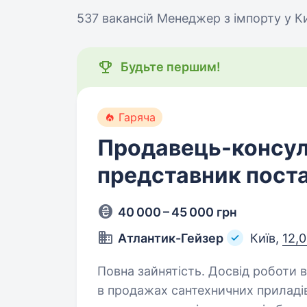
537 вакансій
Менеджер з імпорту у К
Будьте першим!
Гаряча
Продавець-консул
представник пост
40 000 – 45 000 грн
Атлантик-Гейзер
Київ,
12,0
Повна зайнятість. Досвід роботи від 1 року. Вимоги:
в продажах сантехничних приладів буде пе