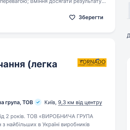
осягати результату;
ти і розвиватися…
Зберегти
Д
ання (легка
а група, ТОВ
Київ,
9,3 км від центру
«ВИРОБНИЧА ГРУПА
найбільших в Україні виробників