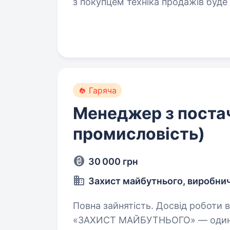
з покупцем техніка продажів буде перевагою; Вміння д
Позитивний настрій, бажання рос
Гаряча
Менеджер з постач
промисловість)
30 000 грн
Захист майбутнього, виробнич
Повна зайнятість. Досвід роботи від 2 років. ТОВ 
«ЗАХИСТ МАЙБУТНЬОГО» — один з 