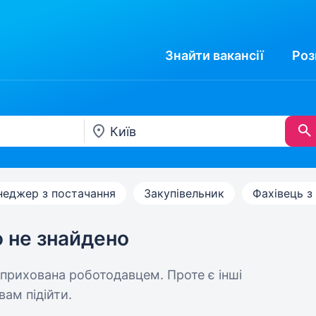
Знайти
вакансії
Роз
еджер з постачання
Закупівельник
Фахівець з
ю не знайдено
 прихована роботодавцем. Проте є інші
вам підійти.