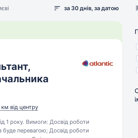
иєві
за 30 днів, за датою
ьтант,
ачальника
 км від центру
 Досвід роботи
ревагою; Досвід роботи