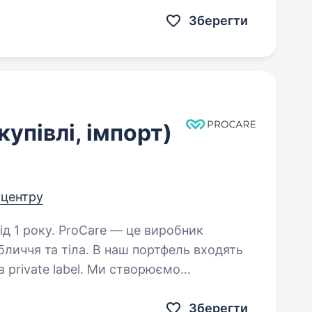
до кандидата: Бажаний досвід роботи в закупівлі; Знання MS…
Зберегти
упівлі, імпорт)
д центру
 — це виробник
личчя та тіла. В наш портфель входять
в private label. Ми створюємо
ективною, дієвою та відповідає…
Зберегти