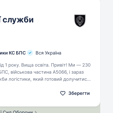
ї служби
тики КС БПС
Вся Україна
 Вища освіта. Привіт! Ми — 230
ПС, військова частина А5066, і зараз
би логістики, який готовий долучитися
 Якщо ти маєш досвід у логістиці,…
Зберегти
ії Сил
Оборони