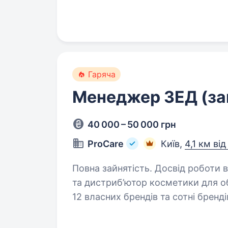
Гаряча
Менеджер ЗЕД (зак
40 000 – 50 000 грн
ProCare
Київ,
4,1 км ві
Повна зайнятість. Досвід роботи від 1 року. ProCare
та дистриб’ютор косметики для об
12 власних брендів та сотні бренді
високоякісну косметику, яка є еф