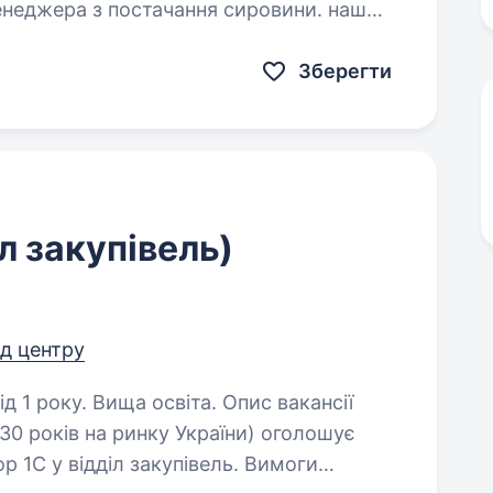
енеджера з постачання сировини. наш
сайт: http://tornado.kiev.ua/. Вимоги: досвід роботи в 1с,…
Зберегти
л закупівель)
ід центру
. Вища освіта. Опис вакансії
30 років на ринку України) оголошує
ор 1С у відділ закупівель. Вимоги