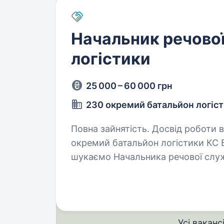
Начальник речово
логістики
25 000 – 60 000 грн
230 окремий батальйон логіс
Повна зайнятість. Досвід роботи від 1 року.
окремий батальйон логістики КС Б
шукаємо Начальника речової служ
до нашої команди по всій Україні.
Усі ваканс