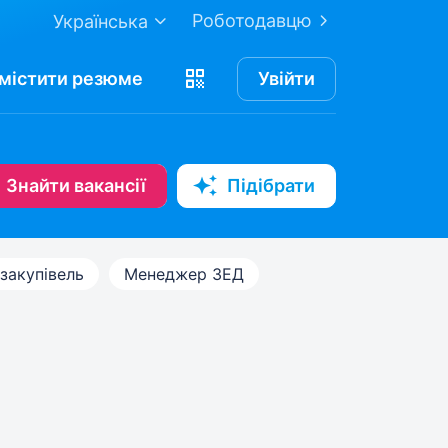
Роботодавцю
Українська
містити
резюме
Увійти
Знайти вакансії
Підібрати
 закупівель
Менеджер ЗЕД