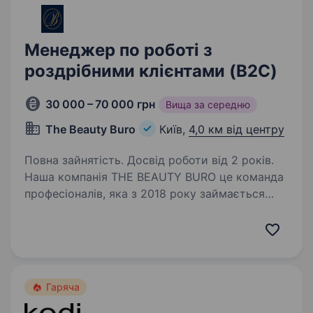
Менеджер по роботі з
роздрібними клієнтами (B2C)
30 000 – 70 000 грн
Вища за середню
The Beauty Buro
Київ,
4,0 км від центру
Повна зайнятість. Досвід роботи від 2 років.
Наша компанія THE BEAUTY BURO це команда
професіоналів, яка з 2018 року займається
дистрибуцією та розвитком косметичних
брендів на території України. Ми працюємо
з понад 500 оптовими партнерами по всій
країні,…
Гаряча