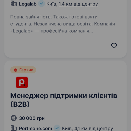
Legalab
Київ,
1,4 км від центру
Повна зайнятість. Також готові взяти
студента. Незакінчена вища освіта. Компанія
«Legalab» — професійна компанія
з багаторічним досвідом роботи, яка надає
послуги письмового, усного та нотаріального
перекладу, послуги з проставлення апостилю і
легалізації документів, а також інші послуги…
Гаряча
Менеджер підтримки клієнтів
(В2В)
30 000 грн
Portmone.com
Київ,
4,1 км від центру