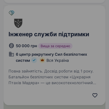
Інженер служби підтримки
50 000 грн
Вища за середню
6 центр рекрутингу Сил безпілотних
систем
Вся Україна
Повна зайнятість. Досвід роботи від 1 року.
Батальйон безпілотних систем «Цукрарня
Птахів Мадяра» — це високотехнологічний
батальйон у складі 414 окремої бригади
безпілотних систем «Птахи Мадяра», який
спеціалізується на забезпеченні підрозділів
СБС ефективними…