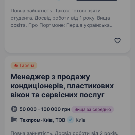
Повна зайнятість. Також готові взяти
студента. Досвід роботи від 1 року. Вища
освіта. Про Портмоне: Перша українська
система платежів і онлайн-переказів, яка
розвиває небанківські платіжні рішення з 2002
року; B2B і B2C сервіси та продукти для
кожного: приватних клієнтів, малого і
середнього бізнесу…
Гаряча
Менеджер з продажу
кондиціонерів, пластикових
вікон та сервісних послуг
50 000 – 100 000 грн
Вища за середню
Техпром-Київ, ТОВ
Київ
Повна зайнятість. Досвід роботи від 2 років.