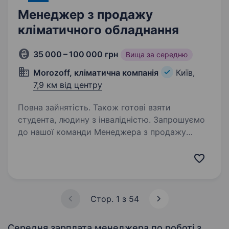
Менеджер з продажу
кліматичного обладнання
35 000 – 100 000 грн
Вища за середню
Morozoff, кліматична компанія
Київ,
7,9 км від центру
Повна зайнятість. Також готові взяти
студента, людину з інвалідністю. Запрошуємо
до нашої команди Менеджера з продажу
кліматичного обладнання. Якщо Хочеш
розвиватися у сфері, де стабільність
поєднується з новими викликами, а твої дії
мають значення — ця вакансія для тебе! Якщо
у тебе…
Стор. 1 з 54
Середня зарплата менеджера по роботі з