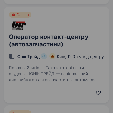
для наших клієнтів. Наші висококваліфіковані…
Гаряча
Оператор контакт-центру
(автозапчастини)
Юнiк Трейд
Київ,
12,0 км від центру
Повна зайнятість. Також готові взяти
студента. ЮНІК ТРЕЙД — національний
дистриб’ютор автозапчастин та автомасел
в Україні, запрошує Вас взяти участь
у конкурсі на вакантну посаду оператора
контакт центру. Ми раді приймати
як досвідчених спеціалістів, так і…