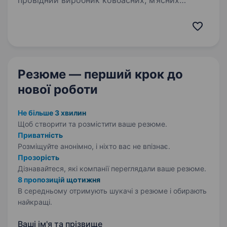
провідний виробник ковбасних, м’ясних
та молочних виробів на ринку України,
що об'єднує підприємства харчової
промисловості, які забезпечують замкнутий
виробничий цикл та продажі готової…
Резюме — перший крок
до
нової роботи
Не більше 3 хвилин
Щоб створити та розмістити ваше
резюме.
Приватність
Розміщуйте анонімно, і ніхто вас не впізнає.
Прозорість
Дізнавайтеся, які компанії переглядали ваше резюме.
8 пропозицій щотижня
В середньому отримують шукачі з резюме і обирають
найкращі.
Ваші ім'я та прізвище