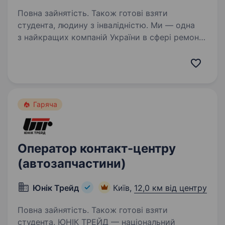
Повна зайнятість. Також готові взяти
студента, людину з інвалідністю. Ми — одна
з найкращих компаній України в сфері ремонту
та сервісу для металопластикових вікон.
Ми працюємо на ринку вже 10 років і успішно
зарекомендували себе як надійний партнер
для наших клієнтів. Наші висококваліфіковані…
Гаряча
Оператор контакт-центру
(автозапчастини)
Юнiк Трейд
Київ,
12,0 км від центру
Повна зайнятість. Також готові взяти
студента. ЮНІК ТРЕЙД — національний