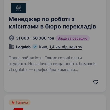
Менеджер по роботі з
клієнтами в бюро перекладів
31 000 – 50 000 грн
Вища за середню
Legalab
Київ,
1,4 км від центру
Повна зайнятість. Також готові взяти
студента. Незакінчена вища освіта. Компанія
«Legalab» — професійна компанія
з багаторічним досвідом роботи, яка надає
послуги письмового, усного та нотаріального
перекладу, послуги з проставлення апостилю і
легалізації документів, а також інші послуги…
Гаряча