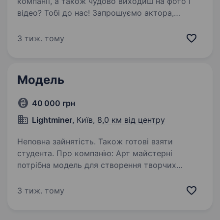
компанії, а також чудово виходиш на фото і
відео? Тобі до нас! Запрошуємо актора,
модель або того, хто хоче рухатись в цьому
напрямку на зйомки для YouTube-проекту.
3 тиж. тому
Більше інформації про нас на нашому сайті:…
Модель
40 000 грн
Lightminer
, Київ,
8,0 км від центру
Неповна зайнятість. Також готові взяти
студента. Про компанію: Арт майстерні
потрібна модель для створення творчих
проектів. Ми спеціалізуємося на втіленні
креативних ідей у відео та фото форматах, і
3 тиж. тому
шукаємо талановиту та впевнену в собі
модель для участі у фото…