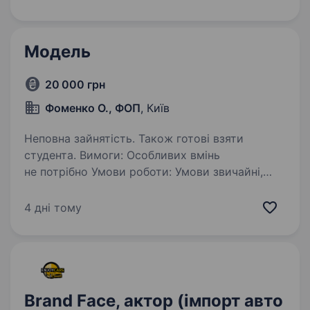
доглянутий вигляд та бажання розвиватись
у fashion-сфері…
Модель
20 000 грн
Фоменко О., ФОП
, Київ
Неповна зайнятість. Також готові взяти
студента. Вимоги: Особливих вмінь
не потрібно Умови роботи: Умови звичайні,
у приміщенні, комфортні . Обов’язки: Позувати
для малювання сидячи або стоячи, позування
4 дні тому
для одного замальовку приблизно 15 хвилин .
Brand Face, актор (імпорт авто