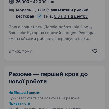
36 000 – 42 000 грн
Модель-Т, ТОВ (Чача м’ясний рибний,
ресторан)
Київ,
0,8 км від центру
Повна зайнятість. Досвід роботи від 1 року.
Вакансія: Кухар на горячий процес. Ресторан
«Чача м’ясний рибний» запрошує в свою
команду професійного кухаря на холодний
прцес. Наш ресторан, розташований у самому
2 тиж. тому
центрі Києва, спеціалізується на стравах
грузинськоі…
Резюме — перший крок
до
нової роботи
Не більше 3 хвилин
Щоб створити та розмістити ваше
резюме.
Приватність
Розміщуйте анонімно, і ніхто вас не впізнає.