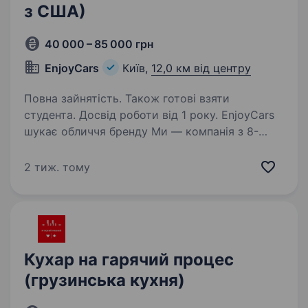
з США)
40 000 – 85 000 грн
EnjoyCars
Київ,
12,0 км від центру
Повна зайнятість. Також готові взяти
студента. Досвід роботи від 1 року. EnjoyCars
шукає обличчя бренду Ми — компанія з 8-
річним досвідом у пригону авто зі США
та Канади. За цей час доставили понад 2500
2 тиж. тому
автомобілів клієнтам по всій Україні Зараз
ми шукаємо харизматичну дівчину /
автоінфлюенсера,…
Кухар на гарячий процес
(грузинська кухня)