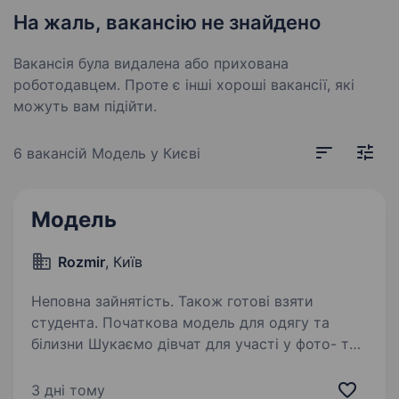
На жаль, вакансію не знайдено
Вакансія була видалена або прихована
роботодавцем. Проте є інші хороші вакансії, які
можуть вам підійти.
6 вакансій
Модель у Києві
Модель
Rozmir
, Київ
Неповна зайнятість. Також готові взяти
студента. Початкова модель для одягу та
білизни Шукаємо дівчат для участі у фото- та
відеозйомках одягу й білизни. Досвід
не обов’язковий — головне впевненість у собі,
3 дні тому