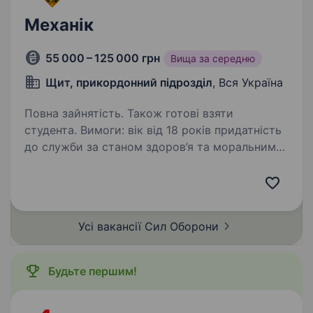
Механік
55 000 – 125 000 грн
Вища за середню
Щит, прикордонний підрозділ
, Вся Україна
Повна зайнятість. Також готові взяти
студента. Вимоги: вік від 18 років придатність
до служби за станом здоров’я та моральними
якостями здатність швидко адаптуватися
до змінних умов і розв’язувати складні технічні
завдання відсутність судимостей Умови…
Усі вакансії Сил
Оборони
Будьте першим!