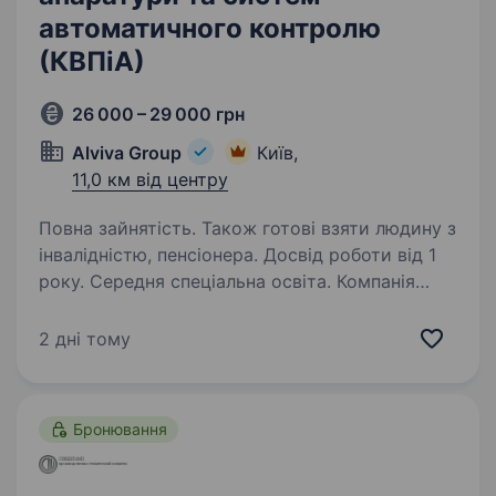
автоматичного контролю
(КВПіА)
26 000 – 29 000 грн
Alviva Group
Київ,
11,0 км від центру
Повна зайнятість. Також готові взяти людину з
інвалідністю, пенсіонера. Досвід роботи від 1
року. Середня спеціальна освіта. Компанія
«КИЇВ ХЛІБ» є одним із провідних виробників
хлібобулочних виробів у місті Київ запрошує
2 дні тому
фахівця приєднатися до команди. Обов’язки:
Забезпечення безаварійної роботи виробничих
ліній (автоматика та електрика)…
Бронювання