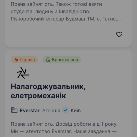
Повна зайнятість. Також готові взяти
студента, людину з інвалідністю.
Різноробочий-слюсар Будмаш-ТМ, с. Гатне,
Київська обл. Обовʼязки: Підтримання чистоти
у дворі та в цеху Завантаження
та вивантаження матеріалів і товарів
Виконання нескладних слюсарних робіт
(свердлити, пиляти,…
Гаряча
Бронювання
Налагоджувальник,
елетромеханік
Everstar
, Агенція
Київ
Повна зайнятість. Досвід роботи від 1 року.
Ми — агентство Everstar. Наше завдання —