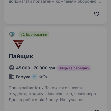
допомагати приватним компаніям оборонної
сфери знаходити талановитих людей
та наближати нашу перемогу. Один з наших
ключових клієнтів спеціалізується на розробці
та виробництві…
Бронювання
Пайщик
45 000 – 70 000 грн
Вища за середню
Fortyve
Київ
Повна зайнятість. Також готові взяти
студента, людину з інвалідністю, пенсіонера.
Досвід роботи від 1 року. На сучасне
виробництво з ремонту техніки запрошуємо