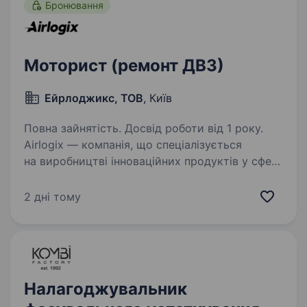
Бронювання
Моторист (ремонт ДВЗ)
Ейрлоджикс, ТОВ
, Київ
Повна зайнятість. Досвід роботи від 1 року.
Airlogix — компанія, що спеціалізується
на виробництві інноваційних продуктів у сфері
безпілотних літальних апаратів (БПЛА). Зараз
наше головне завдання — це найшвидша
2 дні тому
перемога України, саме тому ми шукаємо
талановитих…
Налагоджувальник