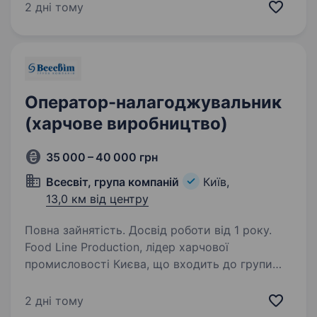
та замовлення запчастин до верстатів
2 дні тому
Контроль зносу запчастин та своєчасна…
Оператор-налагоджувальник
(харчове виробництво)
35 000 – 40 000 грн
Всесвіт, група компаній
Київ,
13,0 км від центру
Повна зайнятість. Досвід роботи від 1 року.
Food Line Production, лідер харчової
промисловості Києва, що входить до групи
компаній «Всесвіт», запрошує в свою команду
відповідального та кваліфікованого
2 дні тому
Оператора-налагоджувальника дільниці