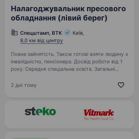
Налагоджувальник пресового
обладнання (лівий берег)
Спецштамп, ВТК
Київ,
8,0 км від центру
Повна зайнятість. Також готові взяти людину з
інвалідністю, пенсіонера. Досвід роботи від 1
року. Середня спеціальна освіта. Загальні
вимоги: Встановлення та наладка штампа
на прес та налагодження виробництва деталі
2 дні тому
згідно креслення. Вміння користуватись
інструментом (штангенциркуль, мікрометр);
Чоловік без шкідливих звичок, уважність,…