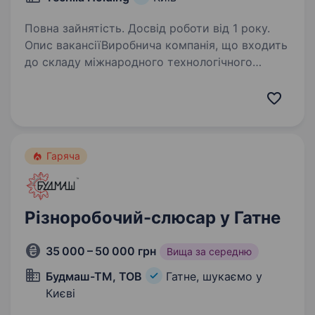
Повна зайнятість. Досвід роботи від 1 року.
Опис вакансіїВиробнича компанія, що входить
до складу міжнародного технологічного
холдингу, запрошує у команду відповідального
та технічно грамотного Слюсаря-ремонтника.
Ми створюємо комфортні умови, цінуємо
професіоналів…
Гаряча
Різноробочий-слюсар у Гатне
35 000 – 50 000 грн
Вища за середню
Будмаш-ТМ, ТОВ
Гатне, шукаємо у
Києві