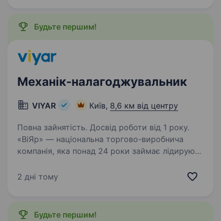
пакування у зв’язку…
Будьте першим!
Механік-налагоджувальник
VIYAR
Київ,
8,6 км від центру
Повна зайнятість. Досвід роботи від 1 року.
«ВіЯр» — національна торгово-виробнича
компанія, яка понад 24 роки займає лідируючу
позицію на ринку меблевих комплектуючих.
Ми зберігаємо високу динаміку зростання і
2 дні тому
збільшуємо виробничі потужності. Саме тому
підсилюємо…
Будьте першим!