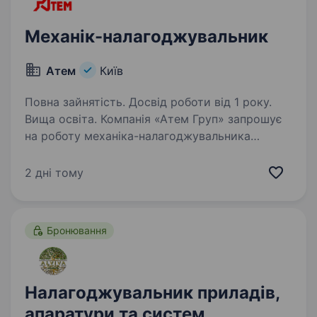
Механік-налагоджувальник
Атем
Київ
Повна зайнятість. Досвід роботи від 1 року.
Вища освіта. Компанія «Атем Груп» запрошує
на роботу механіка-налагоджувальника
з досвідом від 1 року. Ми шукаємо
відповідальну, дисципліновану та працелюбну
2 дні тому
людину, яка бажає розвиватися у галузі
виробництва керамічної плитки…
Бронювання
Налагоджувальник приладів,
апаратури та систем