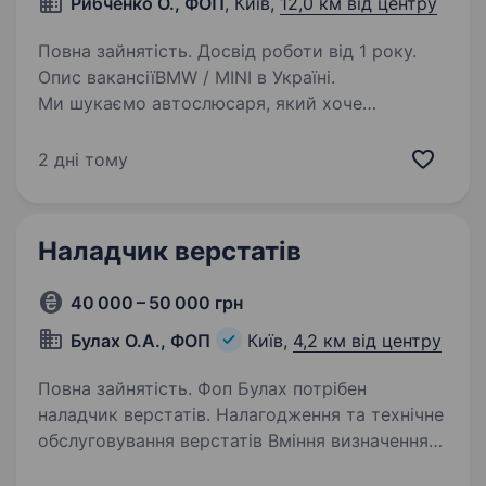
Рибченко О., ФОП
, Київ,
12,0 км від центру
Повна зайнятість. Досвід роботи від 1 року.
Опис вакансіїBMW / MINI в Україні.
Ми шукаємо автослюсаря, який хоче
працювати з преміальними автомобілями,
стабільно заробляти та розвиватися разом із
2 дні тому
сильною командою. Що потрібно робити
Ремонт та технічне обслуговування…
Наладчик верстатів
40 000 – 50 000 грн
Булах О.А., ФОП
Київ,
4,2 км від центру
Повна зайнятість. Фоп Булах потрібен
наладчик верстатів. Налагодження та технічне
обслуговування верстатів Вміння визначення
несправностей і їх усунення Пошук