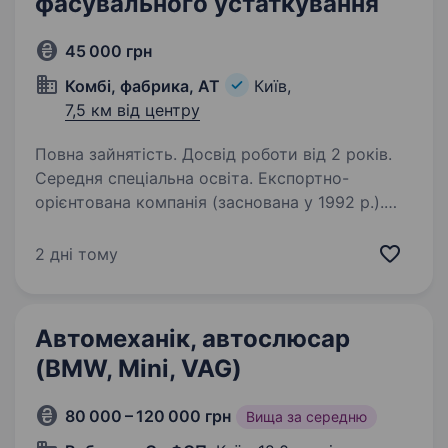
фасувального устаткування
45 000 грн
Комбі, фабрика, АТ
Київ,
7,5 км від центру
Повна зайнятість. Досвід роботи від 2 років.
Середня спеціальна освіта. Експортно-
орієнтована компанія (заснована у 1992 р.).
Профіль компанії — лідер у виробництві
косметики (зубні пасти, фарби та тонуючі
2 дні тому
засоби для волосся, засоби для догляду
за волоссям, рідкі миючі засоби, косметичні…
Автомеханік, автослюсар
(BMW, Mini, VAG)
80 000 – 120 000 грн
Вища за середню