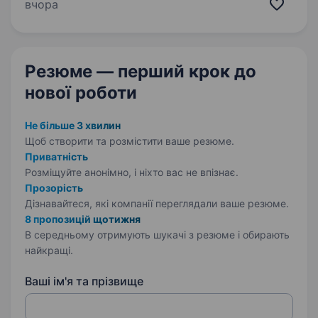
фахівця, який володіє навичками пайки
вчора
(дроти, з'єднання, деталі) Якщо ви маєте
технічний досвід, акуратні руки та бажання
працювати в стабільній компанії — чекаємо…
Резюме — перший крок
до
нової роботи
Не більше 3 хвилин
Щоб створити та розмістити ваше
резюме.
Приватність
Розміщуйте анонімно, і ніхто вас не впізнає.
Прозорість
Дізнавайтеся, які компанії переглядали ваше резюме.
8 пропозицій щотижня
В середньому отримують шукачі з резюме і обирають
найкращі.
Ваші ім'я та прізвище