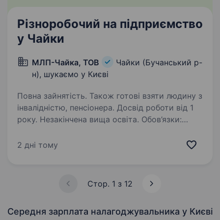
Різноробочий на підприємство
у Чайки
МЛП-Чайка, ТОВ
Чайки (Бучанський р-
н), шукаємо у Києві
Повна зайнятість. Також готові взяти людину з
інвалідністю, пенсіонера. Досвід роботи від 1
року. Незакінчена вища освіта. Обов’язки:
Переміщення матеріалів, інструменту
та обладнання по території підприємства.
2 дні тому
Виконання нескладних ремонтних і
господарських робіт. Виконувати роботи зі
зміни та ремонту сантехнічного обладнання:…
Стор. 1 з 12
Середня зарплата налагоджувальника
у Києві