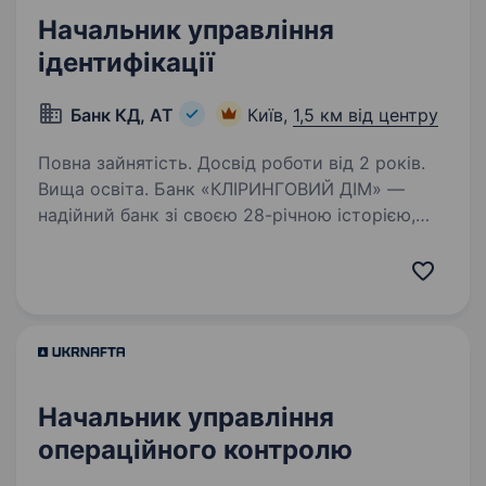
Начальник управління
ідентифікації
Банк КД, АТ
Київ,
1,5 км від центру
Повна зайнятість. Досвід роботи від 2 років.
Вища освіта. Банк «КЛІРИНГОВИЙ ДІМ» —
надійний банк зі своєю 28-річною історією,
котрий впевнено рухається вперед разом
з вами. Ми — банк, який пропонує якісне
обслуговування, тут отримують трішки більше
ніж просто послуги.…
Начальник управління
операційного контролю