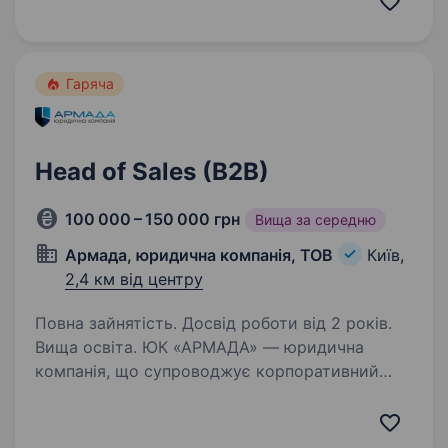
комерційних результатів компанії. Ми є
офіційним дистриб’ютором…
Гаряча
Head of Sales (B2B)
100 000 – 150 000 грн
Вища за середню
Армада, юридична компанія, ТОВ
Київ,
2,4 км від центру
Повна зайнятість. Досвід роботи від 2 років.
Вища освіта. ЮК «АРМАДА» — юридична
компанія, що супроводжує корпоративний
бізнес у стратегічно важливих правових
питаннях. Ми працюємо з великими
корпоративними клієнтами, серед яких МХП,