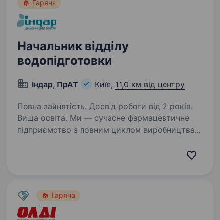
Гаряча
Начальник відділу
водопідготовки
Індар, ПрАТ
Київ,
11,0 км від центру
Повна зайнятість. Досвід роботи від 2 років.
Вища освіта. Ми — сучасне фармацевтичне
підприємство з повним циклом виробництва
лікарських засобів, що працює відповідно
до вимог GMP. Наші препарати щодня
допомагають десяткам тисяч пацієнтів, тому
якість виробництва для нас…
Гаряча