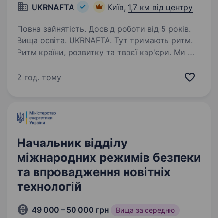
UKRNAFTA
Київ,
1,7 км від центру
Повна зайнятість. Досвід роботи від 5 років.
Вища освіта. UKRNAFTA. Тут тримають ритм.
Ритм країни, розвитку та твоєї кар'єри. Ми —
найбільша нафтовидобувна компанія України.
Сьогодні це 2 000+ свердловин, майже 700
2 год. тому
сучасних автозаправних комплексів
та команда з 20 000+…
Начальник відділу
міжнародних режимів безпеки
та впровадження новітніх
технологій
49 000 – 50 000 грн
Вища за середню