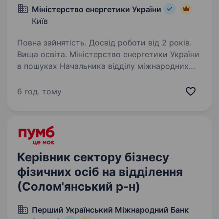
Міністерство енергетики України
Київ
Повна зайнятість. Досвід роботи від 2 років.
Вища освіта. Міністерство енергетики України
в пошуках Начальника відділу міжнародних
режимів безпеки та впровадження новітніх
технологій. Ми шукаємо керівника, який
6 год. тому
готовий розвивати міжнародне
співробітництво у сфері мирного…
Керівник сектору бізнесу
фізичних осіб на відділення
(Солом'янський р-н)
Перший Український Міжнародний Банк