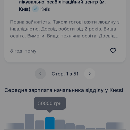
лікувально-реабілітаційний центр (м.
Київ)
Київ
Повна зайнятість. Також готові взяти людину з
інвалідністю. Досвід роботи від 2 років. Вища
освіта. Вимоги: Вища технічна освіта; Досвід
роботи в медичній практиці буде перевагою;
Особисті якості (відповідальність, підвищена
8 год. тому
стресостійкість, вміння працювати в команді).
Умови роботи: Мобілізація до…
Стор. 1 з 51
Середня зарплата начальника відділу
у Києві
50000 грн