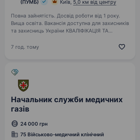
(ПУМБ)
Київ,
5,0 км від центру
Повна зайнятість. Досвід роботи від 1 року.
Вища освіта. Вакансія доступна для захисників
та захисниць України КВАЛІФІКАЦІЯ ТА
ДОСВІД: Необхідні: Вища фінансова,
економічна або юридична освіта; Досвід
7 год. тому
роботи з роздрібними клієнтами не менше 2-х
років ; Навики ведення…
Начальник служби медичних
газів
24 000 грн
75 Військово-медичний клінічний