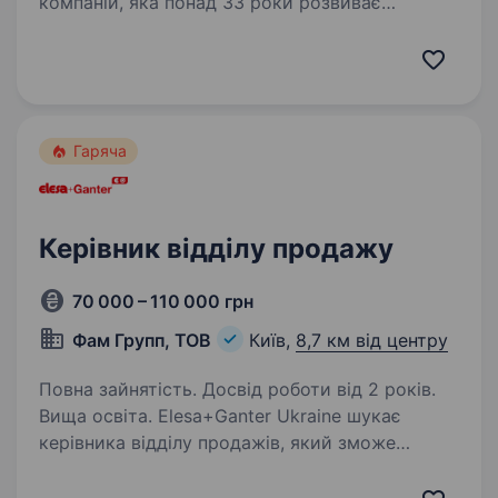
компаній, яка понад 33 роки розвиває
зооринок в Україні та представляє його
за кордоном: дистрибутує, створює
та запускає бренди, управляє найбільшим
зооритейлом країни/ Наразі шукаємо…
Гаряча
Керівник відділу продажу
70 000 – 110 000 грн
Фам Групп, ТОВ
Київ,
8,7 км від центру
Повна зайнятість. Досвід роботи від 2 років.
Вища освіта. Elesa+Ganter Ukraine шукає
керівника відділу продажів, який зможе
системно управляти командою, розвивати всі
канали продажів та відповідати за досягнення