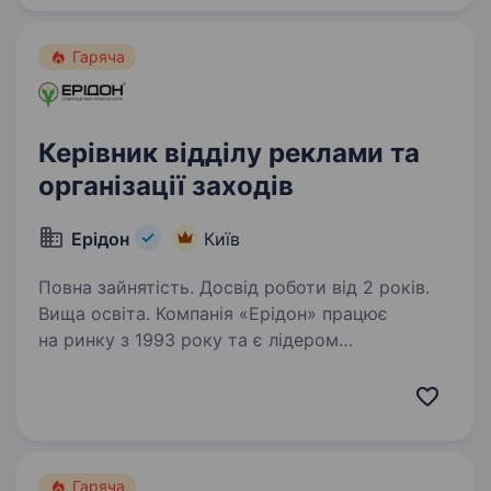
Гаряча
Керівник відділу реклами та
організації заходів
Ерідон
Київ
Повна зайнятість. Досвід роботи від 2 років.
Вища освіта. Компанія «Ерідон» працює
на ринку з 1993 року та є лідером
у комплексному забезпеченні
сільськогосподарських підприємств України.
Ми пропонуємо широкий асортимент
продукції провідних світових брендів: насіння
польових…
Гаряча