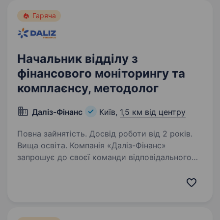
Гаряча
Начальник відділу з
фінансового моніторингу та
комплаєнсу, методолог
Даліз-Фінанс
Київ,
1,5 км від центру
Повна зайнятість. Досвід роботи від 2 років.
Вища освіта. Компанія «Даліз-Фінанс»
запрошує до своєї команди відповідального
та висококваліфікованого фахівця, який
очолить напрямок методологічного
супроводження системи ПВК/ФТ. Наш
ідеальний кандидат має: Освіту: вищу…