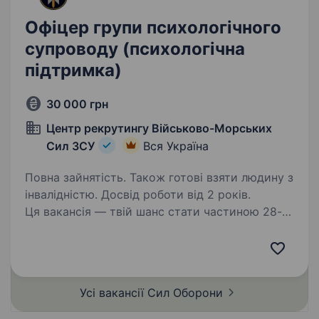
Офіцер групи психологічного
супроводу (психологічна
підтримка)
30 000 грн
Центр рекрутингу Військово-Морських
Сил ЗСУ
Вся Україна
Повна зайнятість. Також готові взяти людину з
інвалідністю. Досвід роботи від 2 років.
Ця вакансія — твій шанс стати частиною 28-го
дивізіону допоміжних суден, який базується
в Одесі. З першого дня повномасштабного
вторгнення цей підрозділ героїчно тримає
оборону, захищаючи незалежність України
Усі вакансії Сил
Оборони
та наш…