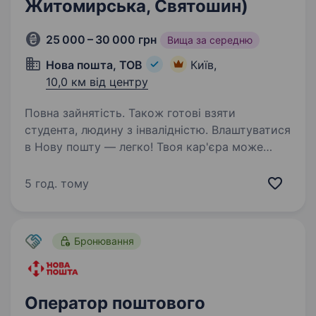
Житомирська, Святошин)
25 000 – 30 000 грн
Вища за середню
Нова пошта, ТОВ
Київ,
10,0 км від центру
Повна зайнятість. Також готові взяти
студента, людину з інвалідністю. Влаштуватися
в Нову пошту — легко! Твоя кар'єра може
розпочатися вже цього тижня. Саме зараз
ми в пошуку оператора поштового відділення.
5 год. тому
Ти шукаєш? Ми гарантуємо: Білу заробітну
плату, що виплачується двічі на…
Бронювання
Оператор поштового