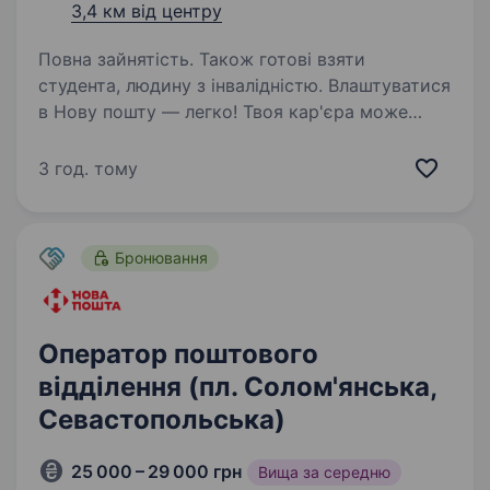
3,4 км від центру
Повна зайнятість. Також готові взяти
студента, людину з інвалідністю. Влаштуватися
в Нову пошту — легко! Твоя кар'єра може
розпочатися вже цього тижня. Саме зараз
ми в пошуку оператора поштового відділення.
3 год. тому
Ти шукаєш? Ми гарантуємо: Білу заробітну
плату, що виплачується двічі на…
Бронювання
Оператор поштового
відділення (пл. Солом'янська,
Севастопольська)
25 000 – 29 000 грн
Вища за середню