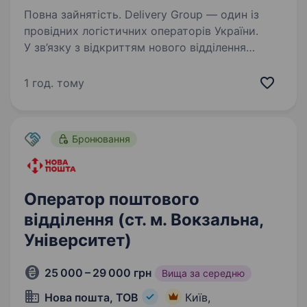
Повна зайнятість. Delivery Group — один із
провідних логістичних операторів України.
У зв’язку з відкриттям нового відділення
на Броварському проспекті запрошуємо
на роботу: Оператора поштового відділення
1 год. тому
Вантажника Оператор…
Бронювання
Оператор поштового
відділення (ст. м. Вокзальна,
Університет)
25 000 – 29 000 грн
Вища за середню
Нова пошта, ТОВ
Київ,