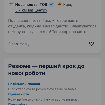
Нова пошта, ТОВ
Київ,
3,7 км від центру
Повна зайнятість. Також готові взяти
студента, людину з інвалідністю. Влаштуватися
в Нову пошту — легко! Твоя кар'єра може
розпочатися вже цього тижня. Саме зараз
ми в пошуку оператора поштового відділення.
3 год. тому
Ти шукаєш? Ми гарантуємо: Білу заробітну
плату, що виплачується двічі на…
Резюме — перший крок
до
нової роботи
Не більше 3 хвилин
Щоб створити та розмістити ваше
резюме.
Приватність
Розміщуйте анонімно, і ніхто вас не впізнає.
Прозорість