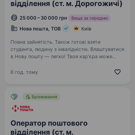
відділення (ст. м. Дорогожичі)
25 000 – 30 000 грн
Вища за середню
Нова пошта, ТОВ
Київ
Повна зайнятість. Також готові взяти
студента, людину з інвалідністю. Влаштуватися
в Нову пошту — легко! Твоя кар'єра може
розпочатися вже цього тижня. Саме зараз
ми в пошуку оператора поштового відділення.
6 год. тому
Ти шукаєш? Ми гарантуємо: Білу заробітну
плату, що виплачується двічі на…
Бронювання
Оператор поштового
відділення (ст. м.