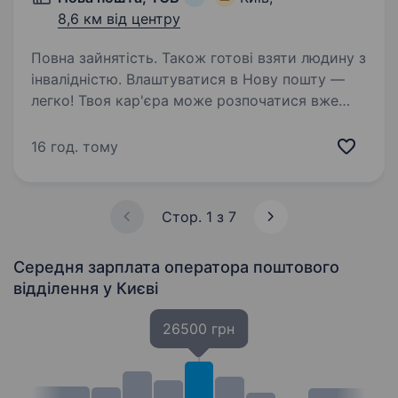
8,6 км від центру
Повна зайнятість. Також готові взяти людину з
інвалідністю. Влаштуватися в Нову пошту —
легко! Твоя кар'єра може розпочатися вже
цього тижня. Саме зараз ми в пошуку
оператора вантажного відділення. Ти шукаєш?
16 год. тому
Ми гарантуємо: Білу заробітну плату,
що виплачується двічі на…
Стор. 1 з 7
Середня зарплата оператора поштового
відділення
у Києві
26500 грн