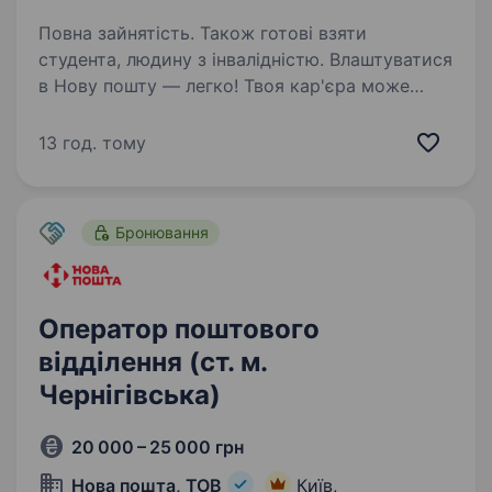
Повна зайнятість. Також готові взяти
студента, людину з інвалідністю. Влаштуватися
в Нову пошту — легко! Твоя кар'єра може
розпочатися вже цього тижня. Саме зараз
ми в пошуку оператора поштового відділення.
13 год. тому
Ти шукаєш? Ми гарантуємо: Білу заробітну
плату, що виплачується двічі на…
Бронювання
Оператор поштового
відділення (ст. м.
Чернігівська)
20 000 – 25 000 грн
Нова пошта, ТОВ
Київ,