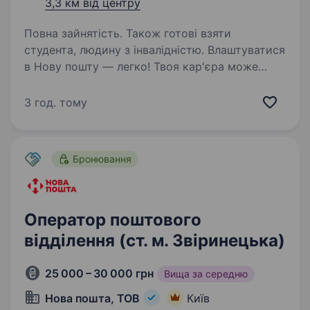
3,3 км від центру
Повна зайнятість. Також готові взяти
студента, людину з інвалідністю. Влаштуватися
в Нову пошту — легко! Твоя кар'єра може
розпочатися вже цього тижня. Саме зараз
ми в пошуку оператора поштового відділення.
3 год. тому
Ти шукаєш? Ми гарантуємо: Білу заробітну
плату, що виплачується двічі на…
Бронювання
Оператор поштового
відділення (ст. м. Звіринецька)
25 000 – 30 000 грн
Вища за середню
Нова пошта, ТОВ
Київ