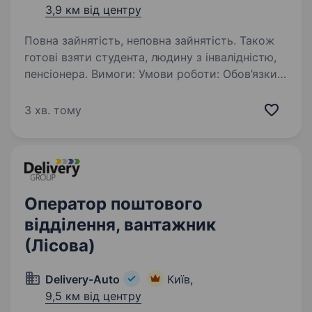
3,9 км від центру
Повна зайнятість, неповна зайнятість. Також
готові взяти студента, людину з інвалідністю,
пенсіонера. Вимоги: Умови роботи: Обов’язки:
Комірник в інтернет-магазин помічник
керівника Інтернет-магазин MELMIL шукає
3 хв. тому
акуратного та відповідальну людину. Робота
на складі+можна віддалено поруч із метро
Либідська. Умови…
Оператор поштового
відділення, вантажник
(Лісова)
Delivery-Auto
Київ,
9,5 км від центру