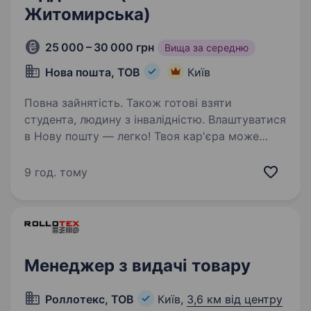
Житомирська)
25 000 – 30 000 грн
Вища за середню
Нова пошта, ТОВ
Київ
Повна зайнятість. Також готові взяти
студента, людину з інвалідністю. Влаштуватися
в Нову пошту — легко! Твоя кар'єра може
розпочатися вже цього тижня. Саме зараз
ми в пошуку оператора вантажного відділення.
9 год. тому
Ти шукаєш? Ми гарантуємо: Білу заробітну
плату, що виплачується двічі на…
Менеджер з видачі товару
Роллотекс, ТОВ
Київ,
3,6 км від центру