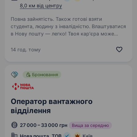
8,0 км від центру
Повна зайнятість. Також готові взяти
студента, людину з інвалідністю. Влаштуватися
в Нову пошту — легко! Твоя кар'єра може
розпочатися вже цього тижня. Саме зараз
ми в пошуку оператора поштового відділення.
14 год. тому
Ти шукаєш? Ми гарантуємо: Білу заробітну
плату, що виплачується двічі на…
Бронювання
Оператор вантажного
відділення
27 000 – 33 000 грн
Вища за середню
Нова пошта, ТОВ
Київ,