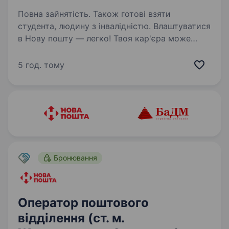
Повна зайнятість. Також готові взяти
студента, людину з інвалідністю. Влаштуватися
в Нову пошту — легко! Твоя кар'єра може
розпочатися вже цього тижня. Саме зараз
ми в пошуку оператора поштового відділення.
5 год. тому
Ти шукаєш? Ми гарантуємо: Білу заробітну
плату, що виплачується двічі на…
Бронювання
Оператор поштового
відділення (ст. м.