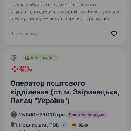
Повна зайнятість. Також готові взяти
студента, людину з інвалідністю. Влаштуватися
в Нову пошту — легко! Твоя кар'єра може
розпочатися вже цього тижня. Саме зараз
ми в пошуку оператора поштового відділення.
3 год. тому
Ти шукаєш? Ми гарантуємо: Білу заробітну
плату, що виплачується двічі на…
Бронювання
Оператор поштового
відділення (ст. м. Звіринецька,
Палац "Україна")
25 000 – 29 000 грн
Вища за середню
Нова пошта, ТОВ
Київ,