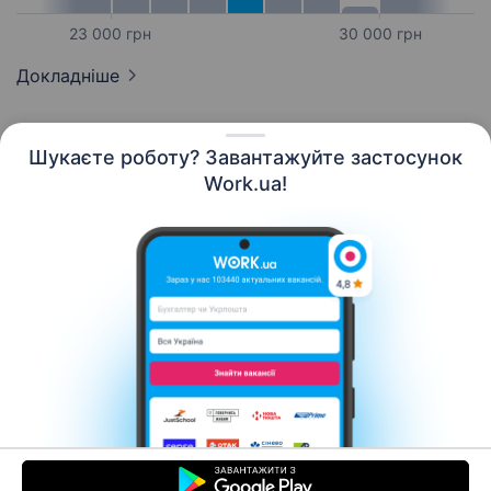
23 000 грн
30 000 грн
Докладніше
Шукаєте роботу? Завантажуйте застосунок
Work.ua!
Українська
Ресурси
Контакти
Про нас
Кар’єра
Новини Work.ua
Допомога
Умови використання
Роботодавцю