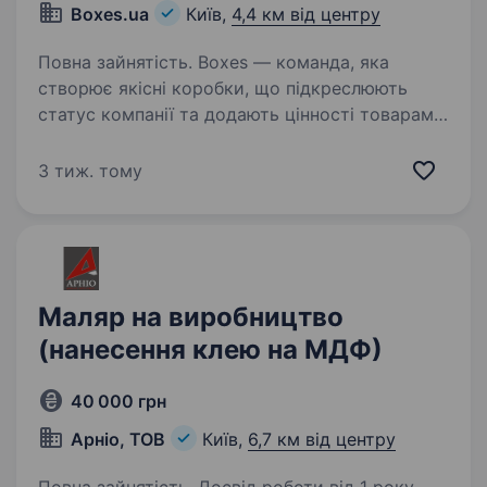
Boxes.ua
Київ,
4,4 км від центру
Повна зайнятість. Boxes — команда, яка
створює якісні коробки, що підкреслюють
статус компанії та додають цінності товарам
наших клієнтів. У зв’язку з розширенням,
ми шукаємо відповідальних людей для роботи
3 тиж. тому
у нашій компанії, навіть…
Маляр на виробництво
(нанесення клею на МДФ)
40 000 грн
Арніо, ТОВ
Київ,
6,7 км від центру