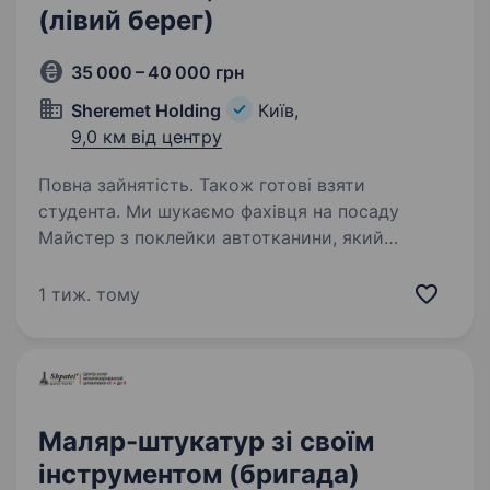
(лівий берег)
35 000 – 40 000 грн
Sheremet Holding
Київ,
9,0 км від центру
Повна зайнятість. Також готові взяти
студента. Ми шукаємо фахівця на посаду
Майстер з поклейки автотканини, який
приєднається до нашої команди. Вашою
головною відповідальністю буде якісна
1 тиж. тому
поклейка тканини (карпет) на автомобільні
вироби (кунги) з використанням…
Маляр-штукатур зі своїм
інструментом (бригада)