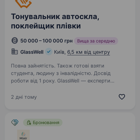
Тонувальник автоскла,
поклейщик плівки
50 000 – 100 000 грн
Вища за середню
GlassWell
Київ,
6,5 км від центру
Повна зайнятість. Також готові взяти
студента, людину з інвалідністю. Досвід
роботи від 1 року. GlassWell — експерти
в сфері заміни та ремонту автоскла, тонування
автомобілів, та детейлінгу. Наша мережа вже
2 дні тому
має 3 власні СТО, та понад 100 партнерських
СТО по всій Україні! Наша місія— надавати
найкращий сервіс…
Бронювання