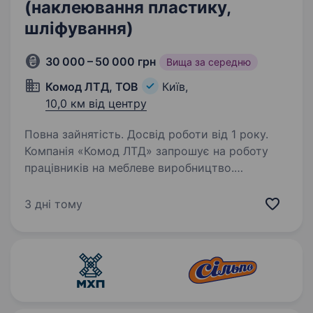
(наклеювання пластику,
шліфування)
30 000 – 50 000 грн
Вища за середню
Комод ЛТД, ТОВ
Київ,
10,0 км від центру
Повна зайнятість. Досвід роботи від 1 року.
Компанія «Комод ЛТД» запрошує на роботу
працівників на меблеве виробництво.
Обов’язки: наклеювання пластику на вироби;
робота з епоксидною смолою; шліфування
3 дні тому
та обробка деталей; підготовка виробів
до подальшого…