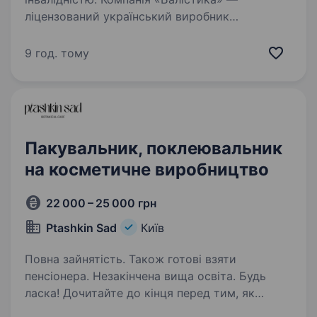
ліцензований український виробник
бронезахисту та військової амуніції
(ліцензія АЕ № 292988 МВС України). Наша ТМ
9 год. тому
«Балістика» є офіційним виробником
продукції для Збройних сил України.
Ми працюємо…
Пакувальник, поклеювальник
на косметичне виробництво
22 000 – 25 000 грн
Ptashkin Sad
Київ
Повна зайнятість. Також готові взяти
пенсіонера. Незакінчена вища освіта. Будь
ласка! Дочитайте до кінця перед тим, як
відправляти заявку. Бренд натуральної