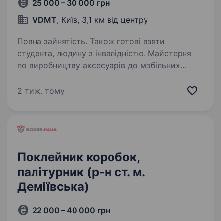
25 000 – 30 000 грн
VDMT
, Київ,
3,1 км від центру
Повна зайнятість. Також готові взяти
студента, людину з інвалідністю. Майстерня
по виробництву аксесуарів до мобільних
телефонів (чохли-книжечки) запрошує
в команду майстра або майстриню зі збірки
2 тиж. тому
деталей для виготовлення аксесуарів для
мобільних телефонів. Досвід не обов’язковий…
Поклейник коробок,
палітурник (р-н ст. м.
Деміївська)
22 000 – 40 000 грн