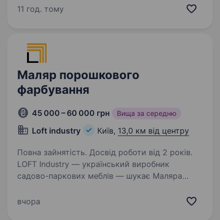
косметики Ptashkin Sad шукає в команду
11 год. тому
Пакувальника/цю, поклейника/цю
на косметичне виробництво. Ми шукаємо
пташку, яка захоплюється…
Маляр порошкового
фарбування
45 000 – 60 000 грн
Вища за середню
Loft industry
Київ,
13,0 км від центру
Повна зайнятість. Досвід роботи від 2 років.
LOFT Industry — український виробник
садово-паркових меблів — шукає Маляра
порошкового фарбування Що треба буде
робити? Знання основних методів підготовки
вчора
поверхонь; Нанесення грунту та порошкової