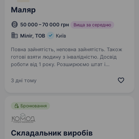
Маляр
50 000 – 70 000 грн
Вища за середню
Міліг, ТОВ
Київ
Повна зайнятість, неповна зайнятість. Також
готові взяти людину з інвалідністю. Досвід
роботи від 1 року. Розширюємо штат і
шукаємо до себе Маляра Готові розглянути
неповну зайнятість Вимоги: Досвід роботи
3 дні тому
на аналогічній посаді від 1 року; Знання
технологій фарбування кузовів автомобіля;
Уміння користуватись…
Бронювання
Складальник виробів