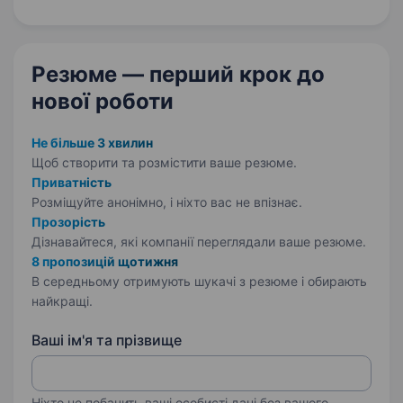
Ми займаємося дизайном та виготовленням
промо/бренд-зон, фотозон та декорацій,
рекламних…
Резюме — перший крок
до
нової роботи
Не більше 3 хвилин
Щоб створити та розмістити ваше
резюме.
Приватність
Розміщуйте анонімно, і ніхто вас не впізнає.
Прозорість
Дізнавайтеся, які компанії переглядали ваше резюме.
8 пропозицій щотижня
В середньому отримують шукачі з резюме і обирають
найкращі.
Ваші ім'я та прізвище
Ніхто не побачить ваші особисті дані без вашого