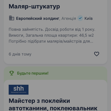
Маляр-штукатур
Европейский холдинг
, Агенція
Київ
Повна зайнятість. Досвід роботи від 1 року.
Вимоги, Загальна площа квартири: 46,5 м2
Потрібно підібрати малярів/майстрів для
поклейки шпалер у квартирі. Обсяг робіт
по договору: Монтаж шпалер з ґрунтуванням
6 днів тому
кухня, коридор, кімната Загальна площа: 93,60
м²…
Будьте першим!
Майстер з поклейки
автотканини, поклеювальник