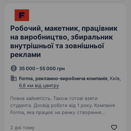
фарби на металеві…
Робочий, макетник, працівник
на виробництво, збиральник
внутрішньої та зовнішньої
реклами
35 000 – 55 000 грн
Forma, рекламно-виробнича компанія
, Київ,
6,8 км від центру
Повна зайнятість. Також готові взяти
студента. Досвід роботи від 1 року. Компанія
Forma, яка працює на ринку створення
креативної реклами з 2018 року, шукає
робочогона виробництво рекламної продукції.
2 дні тому