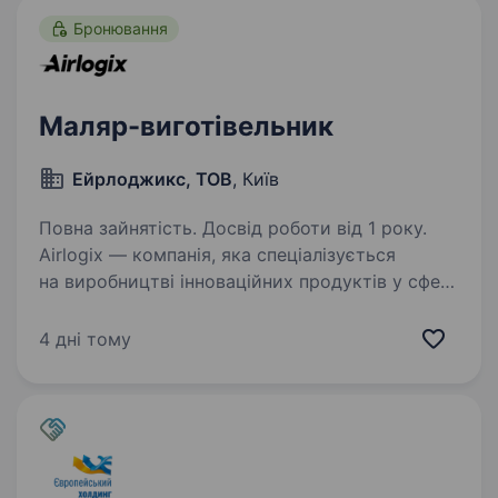
Бронювання
Маляр-виготівельник
Ейрлоджикс, ТОВ
, Київ
Повна зайнятість. Досвід роботи від 1 року.
Аirlogix — компанія, яка спеціалізується
на виробництві інноваційних продуктів у сфері
безпілотних літальних апаратів (БПЛА). Зараз
наше головне завдання — це найскоріша
4 дні тому
перемога України, саме тому ми шукаємо
талановитих…