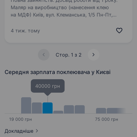
Повна зайнятість. Досвід роботи від 1 року.
Маляр на виробництво (нанесення клею
на МДФ) Київ, вул. Клеманська, 1/5 Пн-Пт,
09:00−18:00 Меблева компанія АРНІО
запрошує до своєї команди маляра!
4 тиж. тому
Що робити: нанесення клею та лаку
на заготовки МДФ; шліфування…
Стор. 1 з 2
Середня зарплата поклеювача
у Києві
40000 грн
19 000 грн
75 000 грн
Докладніше