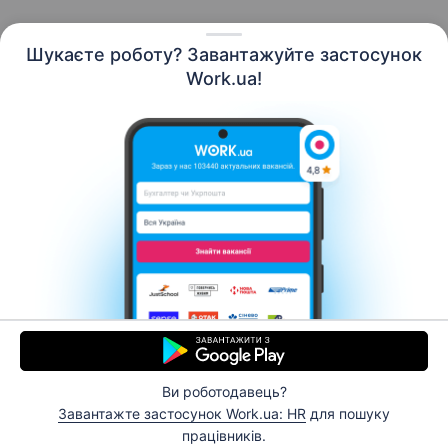
Шукаєте роботу? Завантажуйте застосунок
Work.ua!
Українська
Ресурси
Контакти
Про нас
Кар’єра
Новини Work.ua
Допомога
Умови використання
Роботодавцю
Ви роботодавець?
© 2006–2026 Work.ua. Сервіс пошуку роботи №1 в
Завантажте застосунок Work.ua: HR
для пошуку
Україні.
працівників.