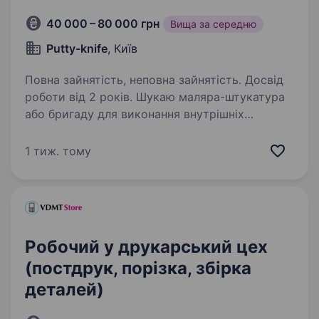
40 000 – 80 000 грн
Вища за середню
Putty-knife
, Київ
Повна зайнятість, неповна зайнятість. Досвід
роботи від 2 років. Шукаю маляра-штукатура
або бригаду для виконання внутрішніх
оздоблювальних робіт на об'єктах у Києві
та області по замовленнях. Вимоги: Досвід
1 тиж. тому
якісних малярно-оздоблювальних робіт.
Наявність власного інструменту…
Робочий у друкарський цех
(постдрук, порізка, збірка
деталей)