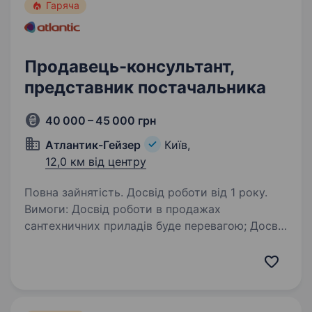
Гаряча
Продавець-консультант,
представник постачальника
40 000 – 45 000 грн
Атлантик-Гейзер
Київ,
12,0 км від центру
Повна зайнятість. Досвід роботи від 1 року.
Вимоги: Досвід роботи в продажах
сантехничних приладів буде перевагою; Досвід
роботи з покупцем техніка продажів буде
перевагою; Вміння досягати результату;
Позитивний настрій, бажання рости і
розвиватися…