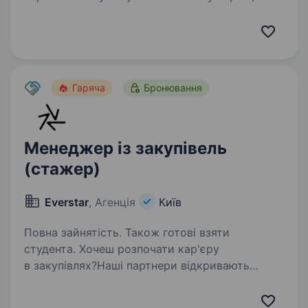
ти любиш. Тож щоб разом досягати великих
результатів, шукаємо у нашу команду
менеджера доставки Чому…
Гаряча
Бронювання
Менеджер із закупівель
(стажер)
Everstar
, Агенція
Київ
Повна зайнятість. Також готові взяти
студента. Хочеш розпочати кар'єру
в закупівлях?Наші партнери відкривають
оплачуване стажування в команді
закупівель — це можливість увійти в професію