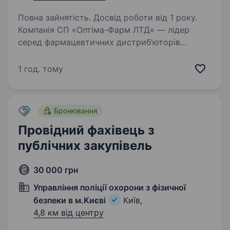
Повна зайнятість. Досвід роботи від 1 року.
Компанія СП «Оптіма-Фарм ЛТД» — лідер
серед фармацевтичних дистриб’юторів
України, офіційний партнер найвідоміших
світових виробників лікарських препаратів.
1 год. тому
Ми не просто постачаємо продукцію,
а створюємо довіру,…
Бронювання
Провідний фахівець з
публічних закупівель
30 000 грн
Управління поліції охорони з фізичної
безпеки в м.Києві
Київ,
4,8 км від центру