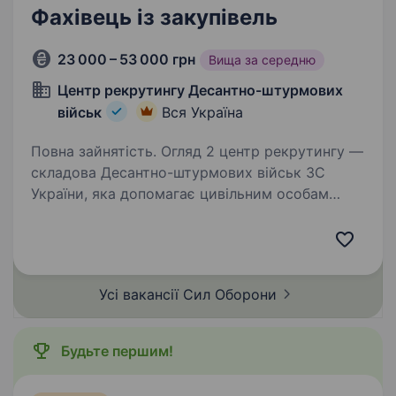
Фахівець із закупівель
23 000 – 53 000 грн
Вища за середню
Центр рекрутингу Десантно-штурмових
військ
Вся Україна
Повна зайнятість. Огляд 2 центр рекрутингу —
складова Десантно-штурмових військ ЗС
України, яка допомагає цивільним особам
долучитися до підрозділів ДШВ. Наша команда
складається з досвідчених менеджерів, які
пройшли службу в різних…
Усі вакансії Сил
Оборони
Будьте першим!