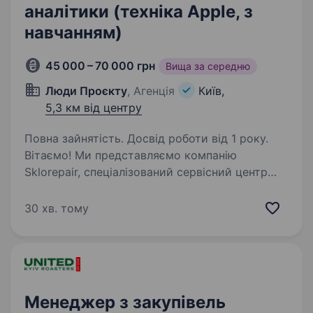
аналітики (техніка Apple, з
навчанням)
45 000 – 70 000 грн
Вища за середню
Люди Проєкту
, Агенція
Київ,
5,3 км від центру
Повна зайнятість. Досвід роботи від 1 року.
Вітаємо! Ми представляємо компанію
Sklorepair, спеціалізований сервісний центр
з обслуговування техніки Apple. На ринку
з 2015 року, компанія щодня допомагає
30 хв. тому
клієнтам повернути улюблену техніку
до життя. Детальніше…
Менеджер з закупівель