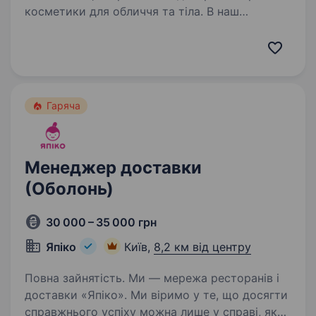
косметики для обличчя та тіла. В наш
портфель входять 12 власних брендів та сотні
брендів private label. Ми створюємо
високоякісну косметику, яка є ефективною,
дієвою та відповідає…
Гаряча
Менеджер доставки
(Оболонь)
30 000 – 35 000 грн
Япіко
Київ,
8,2 км від центру
Повна зайнятість. Ми — мережа ресторанів і
доставки «Япіко». Ми віримо у те, що досягти
справжнього успіху можна лише у справі, яку