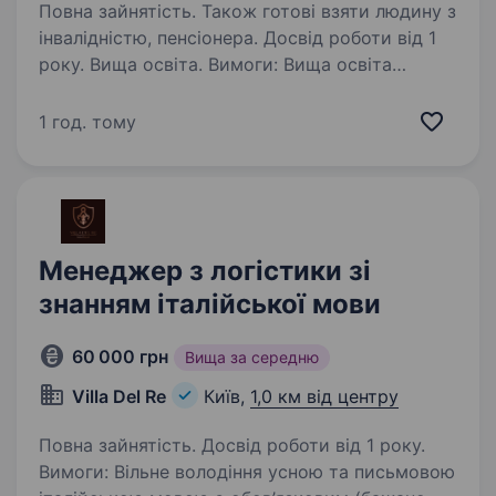
Повна зайнятість. Також готові взяти людину з
інвалідністю, пенсіонера. Досвід роботи від 1
року. Вища освіта. Вимоги: Вища освіта
(економічна, юридична або управлінська).
Досвід роботи у сфері публічних закупівель від
1 год. тому
1−2 років. Знання законодавства України
у сфері публічних закупівель (Закон України
«Про публічні…
Менеджер з логістики зі
знанням італійської мови
60 000 грн
Вища за середню
Villa Del Re
Київ,
1,0 км від центру
Повна зайнятість. Досвід роботи від 1 року.
Вимоги: Вільне володіння усною та письмовою