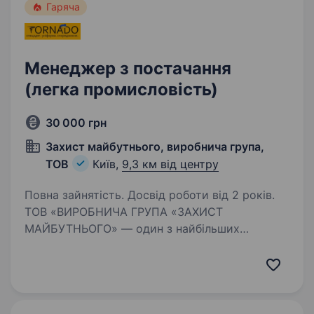
Гаряча
Менеджер з постачання
(легка промисловість)
30 000 грн
Захист майбутнього, виробнича група,
ТОВ
Київ,
9,3 км від центру
Повна зайнятість. Досвід роботи від 2 років.
ТОВ «ВИРОБНИЧА ГРУПА «ЗАХИСТ
МАЙБУТНЬОГО» — один з найбільших
в Україні виробників спецодягу, запрошує
на роботу менеджера з постачання сировини.
наш сайт: http://tornado.kiev.ua/. Вимоги: досвід
роботи в 1с,…