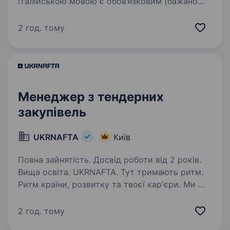
італійською мовою є обов’язковим (бажано
навички синхронного перекладу) впевнений
користувач комп’ютером: навички роботи
2 год. тому
з пакетом MS Office (Excel, Word), робота…
Менеджер з тендерних
закупівель
UKRNAFTA
Київ
Повна зайнятість. Досвід роботи від 2 років.
Вища освіта. UKRNAFTA. Тут тримають ритм.
Ритм країни, розвитку та твоєї кар'єри. Ми —
найбільша нафтовидобувна компанія України.
Сьогодні це 2 000+ свердловин, майже 700
2 год. тому
сучасних автозаправних комплексів