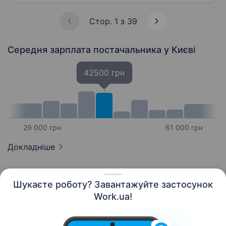
та команда з 20 000+…
Стор. 1 з 39
Середня зарплата постачальника
у Києві
42500 грн
29 000 грн
61 000 грн
Докладніше
Шукаєте роботу? Завантажуйте застосунок
Work.ua!
Українська