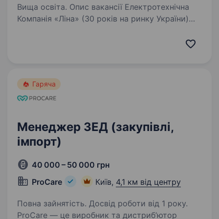
Вища освіта. Опис вакансії Електротехнічна
Компанія «Ліна» (30 років на ринку України)
оголошує відбір на вакантну посаду: Оператор
1С у відділ закупівель. Вимоги до кандидата:
Бажаний досвід роботи в закупівлі;
Знання MS…
Гаряча
Менеджер ЗЕД (закупівлі,
імпорт)
40 000 – 50 000 грн
ProCare
Київ,
4,1 км від центру
Повна зайнятість. Досвід роботи від 1 року.
ProCare — це виробник та дистриб’ютор