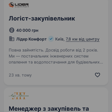
Логіст-закупівельник
40 000 грн
Лідер Комфорт
Київ,
7,8 км від центру
Повна зайнятість. Досвід роботи від 2 років.
Ми — постачальник інженерних систем
опалення та водопостачання для будівельних
об'єктів. В асортименті — понад 50 000
товарів у 10+ товарних категоріях. Коротко
23 хв. тому
про роль Шукаємо людину, яка відповідатиме
за дві…
Менеджер з закупівель та