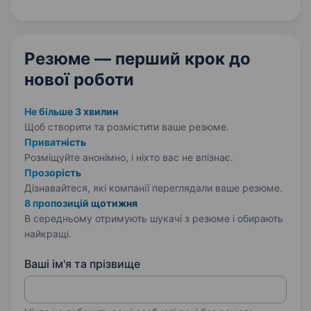
з нуля, отримати практичний досвід
та розпочати кар'єру в одній із ключових…
Резюме — перший крок
до
нової роботи
Не більше 3 хвилин
Щоб створити та розмістити ваше
резюме.
Приватність
Розміщуйте анонімно, і ніхто вас не впізнає.
Прозорість
Дізнавайтеся, які компанії переглядали ваше резюме.
8 пропозицій щотижня
В середньому отримують шукачі з резюме і обирають
найкращі.
Ваші ім'я та прізвище