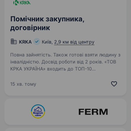
Помічник закупника,
договірник
KRKA
Київ,
2,9 км від центру
Повна зайнятість. Також готові взяти людину з
інвалідністю. Досвід роботи від 2 років. «ТОВ
КРКА УКРАЇНА» входить до ТОП-10
фармацевтичних компаній України. KRKA
Group входить до числа провідних
15 хв. тому
фармацевтичних компаній — виробників
дженериків у світі. Штат компанії налічує
понад 12 000 співробітників…