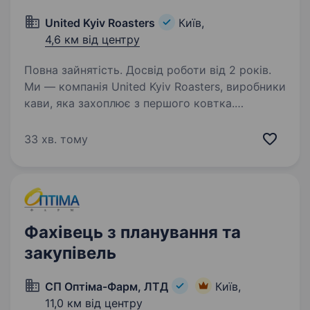
United Kyiv Roasters
Київ,
4,6 км від центру
Повна зайнятість. Досвід роботи від 2 років.
Ми — компанія United Kyiv Roasters, виробники
кави, яка захоплює з першого ковтка.
Ми закриваємо всі потреби клієнта під ключ
(кава, супутні товари, кавове обладнання,
33 хв. тому
сервіс, Академія кави, и т п). Зараз
ми в пошуках…
Фахівець з планування та
закупівель
СП Оптіма-Фарм, ЛТД
Київ,
11,0 км від центру