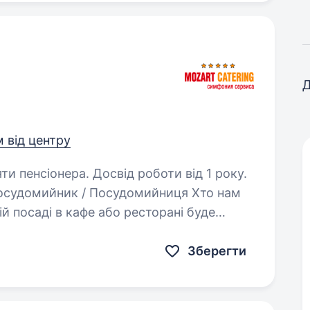
Д
м від центру
ти пенсіонера. Досвід роботи від 1 року.
омийник / Посудомийниця Хто нам
перевагою Акуратність та уважність у роботі Якщо ви любите порядок,…
Зберегти