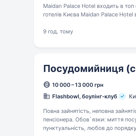
Maidan Palace Hotel входить в топ
готелів Києва Maidan Palace Hotel
розташуванням на головній вулиці столиці Ук
професіонали…
9 год. тому
Посудомийниця (ст
10 000 – 13 000 грн
Flashbowl, боулінг-клуб
Ки
Повна зайнятість, неповна зайняті
пенсіонера. Обов`язки: миття посуду (біла мийка) Вимоги: порядність,
пунктуальність, любов до порядку та чистоти бажання працювати і бути