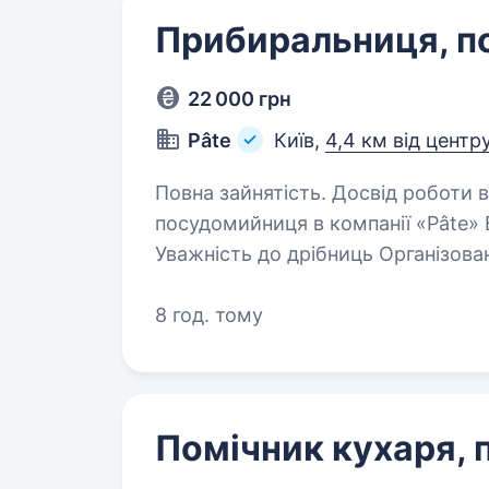
Прибиральниця, 
22 000 грн
Pâte
Київ,
4,4 км від центр
Повна зайнятість. Досвід роботи від 1 року. П
посудомийниця в компанії «Pâte» Вимоги: Пунктуальні
Уважність до дрібниць Організованісь Умови роботи: Графік роботи 3−3;
з 9:00 до 16:30−17:00
8 год. тому
Помічник кухаря,