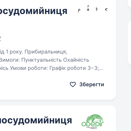
посудомийниця
у
рибиральниця,
сть Охайність
 Обід надається компанією…
Зберегти
 посудомийниця