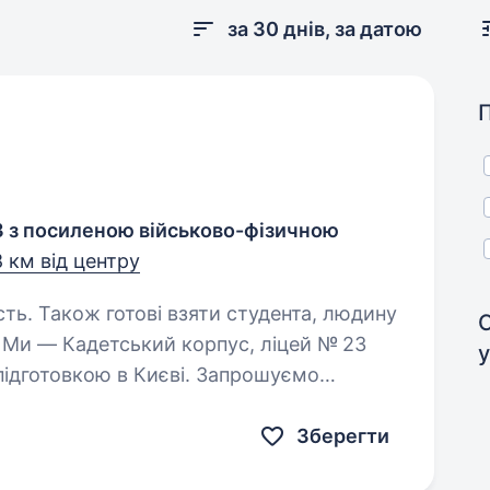
за 30 днів, за датою
3 з посиленою військово-фізичною
8 км від центру
сть. Також готові взяти студента, людину
у
підготовкою в Києві. Запрошуємо
ника кухаря. Якщо ти хочеш працювати
ь кожного…
Зберегти