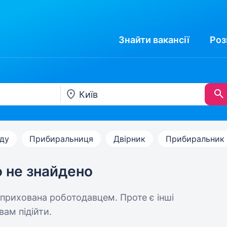
Знайти
вакансії
Роз
ду
Прибиральниця
Двірник
Прибиральник
ю не знайдено
 прихована роботодавцем. Проте є інші
вам підійти.