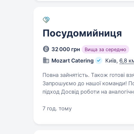
Посудомийниця
32 000 грн
Вища за середню
Mozart Catering
Київ,
6,8 к
Повна зайнятість. Також готові взя
Запрошуємо до нашої команди! Посуд
підход Досвід роботи на аналогічній посаді в кафе або ресторані буде
7 год. тому