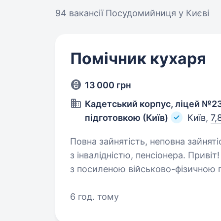
94 вакансії
Посудомийниця у Києві
Помічник кухаря
13 000 грн
Кадетський корпус, ліцей №2
підготовкою (Київ)
Київ,
7,
Повна зайнятість, неповна зайняті
з інвалідністю, пенсіонера. Привіт! Ми — Кадетський корпус, ліцей № 23
з посиленою військово-фізичною 
до нашої дружньої команди поміч
в стабільному закладі, де цінуют
6 год. тому