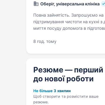
Оберіг, універсальна клініка
Повна зайнятість. Запрошуємо на роботу помічника кухаря Обов’язки:
підтримування чистоти на кухні з
миття посуду допомога в підготовці продуктів до процесу приготування
Вимоги: охайність…
8 год. тому
Резюме — перший
до нової роботи
Не більше 3 хвилин
Щоб створити та розмістити ваше
резюме.