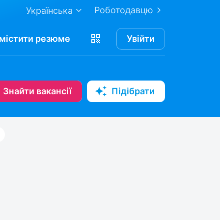
Роботодавцю
Українська
містити
резюме
Увійти
Знайти вакансії
Підібрати