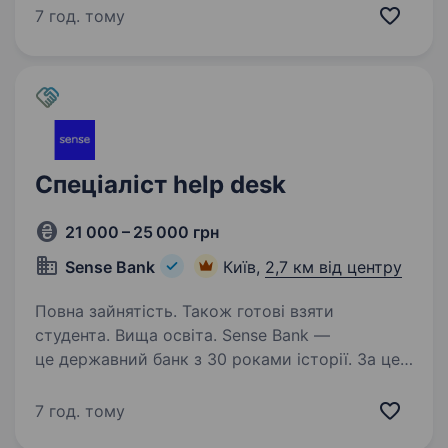
технічної підтримки Helpdesk
7 год. тому
у багатопрофільний приватний медичний
центр — Клініка Денис. Передбачається…
Спеціаліст help desk
21 000 – 25 000 грн
Sense Bank
Київ,
2,7 км від центру
Повна зайнятість. Також готові взяти
студента. Вища освіта. Sense Bank —
це державний банк з 30 роками історії. За цей
час ми стали не просто місцем для роботи,
а спільнотою з 4000 людей, де кожен
7 год. тому
присвячений місії — створювати сенси, щоб