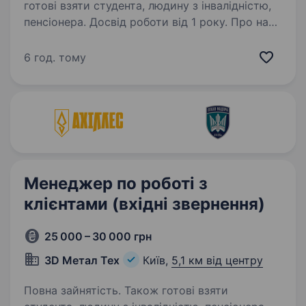
готові взяти студента, людину з інвалідністю,
пенсіонера. Досвід роботи від 1 року. Про нас
Наша компанія є лідерами серед
постачальників у сфері автоматизації послуг,
6 год. тому
спрямованих на підвищення ефективності
процесів та задоволеності клієнтів. Маючи
понад десятирічний досвід роботи
на українському…
Менеджер по роботі з
клієнтами (вхідні звернення)
25 000 – 30 000 грн
3D Метал Тех
Київ,
5,1 км від центру
Повна зайнятість. Також готові взяти