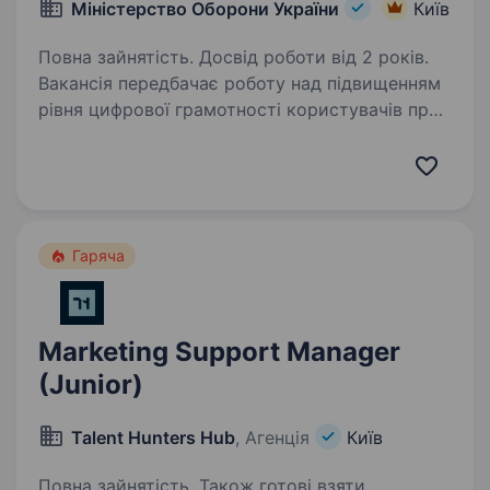
Міністерство Оборони України
Київ
Повна зайнятість. Досвід роботи від 2 років.
Вакансія передбачає роботу над підвищенням
рівня цифрової грамотності користувачів про
використанні сервісів корпоративної
взаємодіїна базі Microsoft 365. Роль включає
аналіз потреб користувачів, розробку
навчальних…
Гаряча
Marketing Support Manager
(Junior)
Talent Hunters Hub
, Агенція
Київ
Повна зайнятість. Також готові взяти