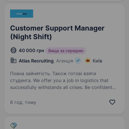
здійснювались мрії українців. Шукаємо…
Customer Support Manager
(Night Shift)
40 000 грн
Вища за середню
Atlas Recruiting
, Агенція
Київ
Повна зайнятість. Також готові взяти
студента. We offer you a job in logistics that
successfully withstands all crises. Be confident
in the future! Our client is an international
company providing transport logistics services
8 год. тому
in the USA. The company focuses…