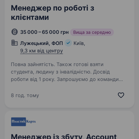
Менеджер по роботі з
клієнтами
35 000 – 65 000 грн
Вища за середню
Лужецький, ФОП
Київ,
9,3 км від центру
Повна зайнятість. Також готові взяти
студента, людину з інвалідністю. Досвід
роботи від 1 року. Запрошуємо до команди
Менеджера по роботі з клієнтами!Зараз
ми шукаємо Менеджера по роботі з клієнтами
8 год. тому
(Account Manager), який буде супроводжувати
існуючих клієнтів, розвивати співпрацю
та допомагати їм знаходити…
Менеджер із збуту, Account