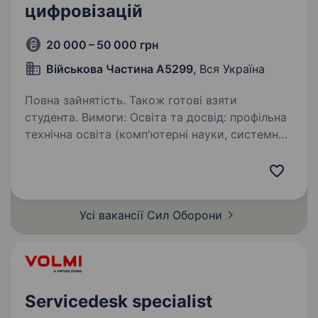
цифровізацій
20 000 – 50 000 грн
Військова Частина А5299
, Вся Україна
Повна зайнятість. Також готові взяти
студента. Вимоги: Освіта та досвід: профільна
технічна освіта (комп'ютерні науки, системне
адміністрування, кібербезпека) або
еквівалентний комерційний досвід роботи від
1 року. Hard Skills (Технічні навички):
Розуміння…
Усі вакансії Сил
Оборони
Servicedesk specialist