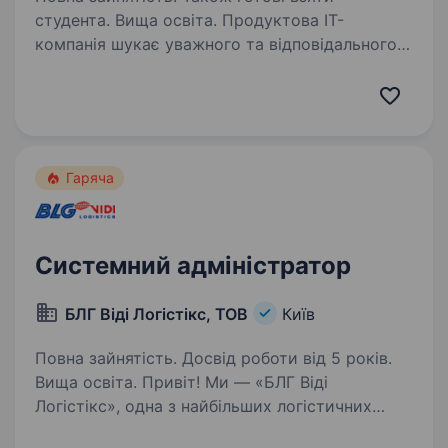
студента. Вища освіта. Продуктова ІТ-
компанія шукає уважного та відповідального
початківця у відділ інтернет-маркетингу
на посаду Marketing Support Manager (Junior).
Досвід у digital не обов’язковий — головне
це бажання розвиватися та навчатися!…
Гаряча
Системний адміністратор
БЛГ Віді Логістікс, ТОВ
Київ
Повна зайнятість. Досвід роботи від 5 років.
Вища освіта. Привіт! Ми — «БЛГ Віді
Логістікс», одна з найбільших логістичних
компаній у Європі, яка з 2007 року успішно