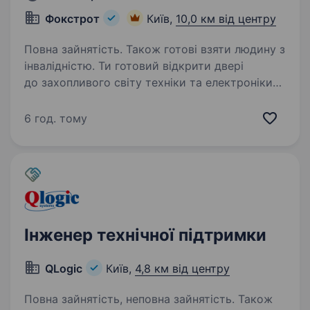
Фокстрот
Київ,
10,0 км від центру
Повна зайнятість. Також готові взяти людину з
інвалідністю. Ти готовий відкрити двері
до захопливого світу техніки та електроніки?
Тобі подобаються гаджети, і ти хочеш стати
справжнім експертом у цьому напрямку? Тоді
6 год. тому
ця вакансія саме для Тебе! Фокстрот — це
лідер українського…
Інженер технічної підтримки
QLogic
Київ,
4,8 км від центру
Повна зайнятість, неповна зайнятість. Також