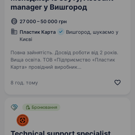
manager у Вишгород
27 000 – 50 000 грн
Пластик Карта
Вишгород, шукаємо у
Києві
Повна зайнятість. Досвід роботи від 2 років.
Вища освіта. ТОВ «Підприємство «Пластик
Карта» провідний виробник
високотехнологічних карток в Україні з 1999
року. Наша компанія поєднує унікальні
8 год. тому
можливості: від виготовлення банківських
карт Visa, MasterCard та чіпових карток…
Бронювання
Technical support specialist