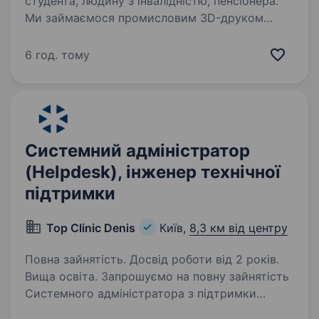
студента, людину з інвалідністю, пенсіонера.
Ми займаємося промисловим 3D-друком
(технології FDM, SLS, SLM) і зараз шукаємо
людину, яка стане голосом нашого бренду для
6 год. тому
нашої поточної бази клієнтів та нових лідів.
Важливо: це виключно офісна робота в м.
Київ…
Системний адміністратор
(Helpdesk), інженер технічної
підтримки
Top Clinic Denis
Київ,
8,3 км від центру
Повна зайнятість. Досвід роботи від 2 років.
Вища освіта. Запрошуємо на повну зайнятість
Системного адміністратора з підтримки
користувачів та прикладних систем, інженера