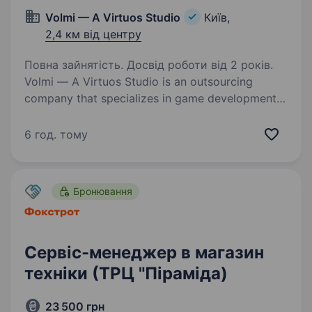
Volmi — A Virtuos Studio
Київ,
2,4 км від центру
Повна зайнятість. Досвід роботи від 2 років.
Volmi — A Virtuos Studio is an outsourcing
company that specializes in game development
and game content creation. Over the past 10
years, we have successfully completed over
6 год. тому
a thousand different projects and have…
Бронювання
Сервіс-менеджер в магазин
техніки (ТРЦ "Піраміда)
23 500 грн