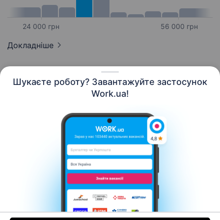
24 000 грн
56 000 грн
Докладніше
Шукаєте роботу? Завантажуйте застосунок
Work.ua!
Українська
Ресурси
Контакти
Про нас
Кар’єра
Новини Work.ua
Допомога
Умови використання