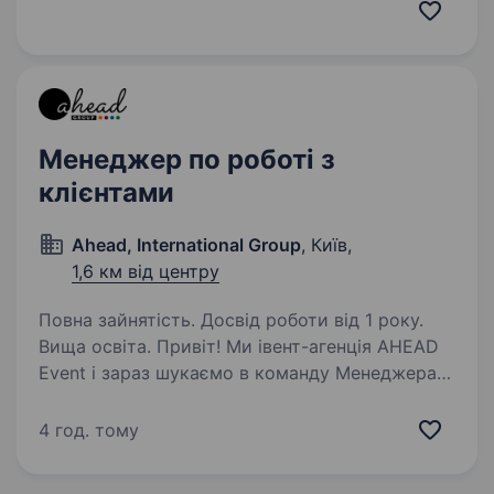
працює в Україні. Наша команда будує сучасні
логістичні рішення на основі європейських
стандартів, і зараз…
Менеджер по роботі з
клієнтами
Ahead, International Group
, Київ,
1,6 км від центру
Повна зайнятість. Досвід роботи від 1 року.
Вища освіта. Привіт! Ми івент-агенція AHEAD
Event і зараз шукаємо в команду Менеджера
по роботі з клієнтами (Client Service Manager).
Працюємо з бізнесом, державним сектором і
4 год. тому
міжнародними організаціями, організовуючи
події…