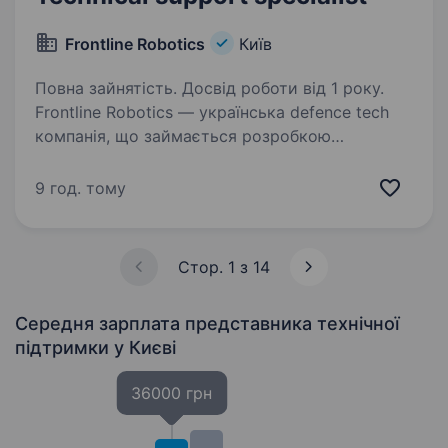
Frontline Robotics
Київ
Повна зайнятість. Досвід роботи від 1 року.
Frontline Robotics — українська defence tech
компанія, що займається розробкою
та виробництвом роботизованих систем для
Сил безпеки та оборони України. Наша місія —
9 год. тому
створити інтегровану роботизовану
екосистему…
Стор. 1 з 14
Середня зарплата представника технічної
підтримки
у Києві
36000 грн