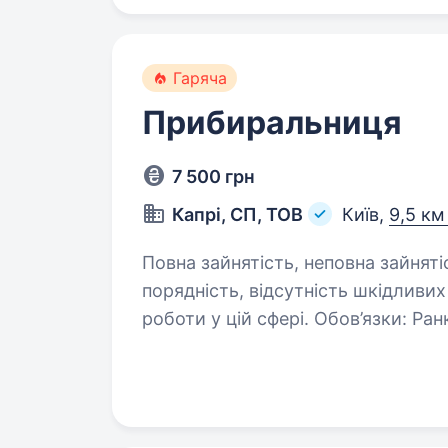
Гаряча
Прибиральниця
7 500 грн
Капрі, СП, ТОВ
Київ,
9,5 км
Повна зайнятість, неповна зайнятість. Вимоги: Дисциплінов
порядність, відсутність шкідливих звичок, 
роботи у цій сфері. Обов’язки: Ранкове прибирання виробництва з 8.00
до 11.00 (3год) Ви