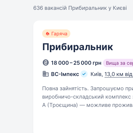
636 вакансій
Прибиральник у Києві
Гаряча
Прибиральник
18 000 – 25 000 грн
Вища за с
ВC-Імпекс
Київ,
13,0 км ві
Повна зайнятість. Запрошуємо прибиральника у поміч вже працюючим
виробничо-складський комплекс за
А (Троєщина) — можливе проживан
09:00−18:00, з 13 до 14−00…