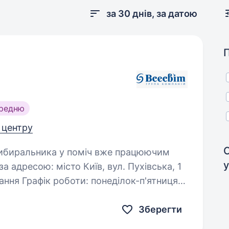
за 30 днів, за датою
ередню
д центру
у
 адресою: місто Київ, вул. Пухівська, 1
ня Графік роботи: понеділок-п'ятниця,
Зберегти