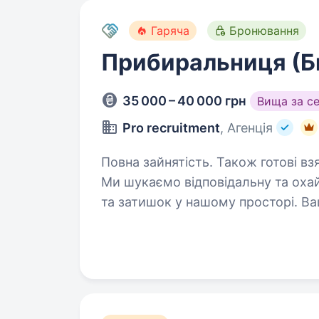
Гаряча
Бронювання
Прибиральниця (Б
35 000 – 40 000 грн
Вища за с
Pro recruitment
, Агенція
Повна зайнятість. Також готові взя
Ми шукаємо відповідальну та оха
та затишок у нашому просторі. Ва
це створення здорового середови
на зміцнення оборонного…