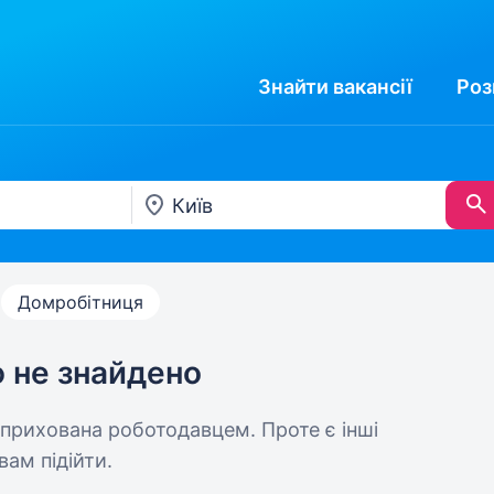
Знайти
вакансії
Роз
Домробітниця
ю не знайдено
 прихована роботодавцем. Проте є інші
вам підійти.