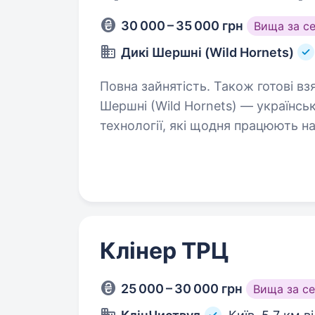
30 000 – 35 000 грн
Вища за с
Дикі Шершні (Wild Hornets)
Повна зайнятість. Також готові взяти
Шершні (Wild Hornets) — українсь
технології, які щодня працюють н
використовуються підрозділами З
та захисту інфраструктури…
Клінер ТРЦ
25 000 – 30 000 грн
Вища за с