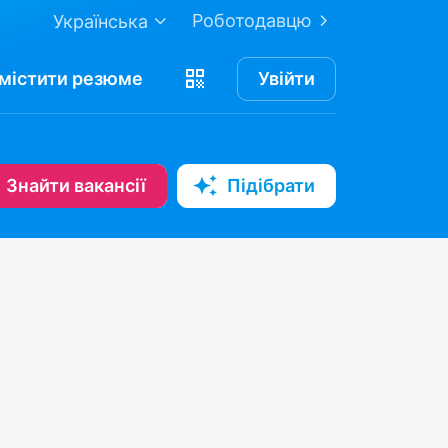
Роботодавцю
Українська
містити
резюме
Увійти
Знайти вакансії
Підібрати