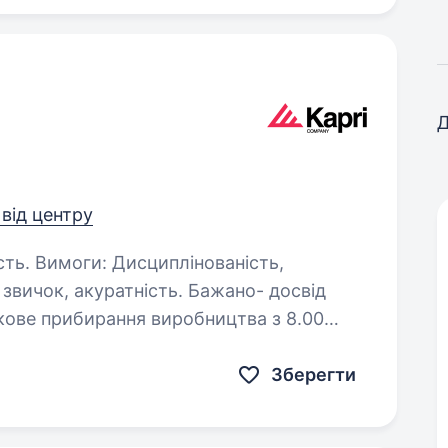
Д
 від центру
аність,
акуратність. Бажано- досвід
ніс сміття Прибирання…
Зберегти