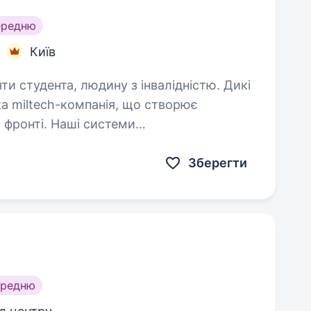
ередню
Київ
 студента, людину з інвалідністю. Дикі
ка miltech-компанія, що створює
а фронті. Наші системи
СУ для протидії ворожим безпілотникам
Зберегти
ередню