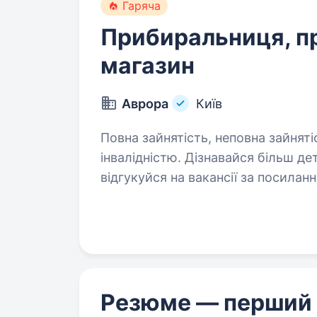
Гаряча
Прибиральниця, п
магазин
Аврора
Київ
Повна зайнятість, неповна зайняті
інвалідністю. Дізнавайся більш детальну інформацію про компанію та
відгукуйся на вакансії за посиланням: robota.avr
https://telegram.me/Avrora_HC_bot Запрошуємо в команду прибиральника
(-цю) Вакансія відкрита: …
Резюме — перший