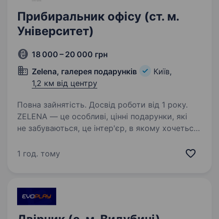
Прибиральник офісу (ст. м.
Університет)
18 000 – 20 000 грн
Zelena, галерея подарунків
Київ,
1,2 км від центру
Повна зайнятість. Досвід роботи від 1 року.
ZELENA — це особливі, цінні подарунки, які
не забуваються, це інтер'єр, в якому хочеться
жити і бути щасливим. Більше про нас та наші
бренди — на ZELENA.UA. Шукаємо
1 год. тому
прибиральницю службових приміщень.
Обов’язки:…