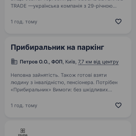
TRADE —українська компанія з 29-річною
історією успіху та один із абсолютних лідерів
алкогольного ринку. Ми створили такі відомі
1 год. тому
та сильні бренди, як«Aznauri», «Sikvaruli» та
«Black…
Прибиральник на паркінг
Петров О.О., ФОП
, Київ,
7,7 км від центру
Неповна зайнятість. Також готові взяти
людину з інвалідністю, пенсіонера. Потрібен
«Прибиральник» Вимоги: без шкідливих
звичок; відповідальність; порядність; бажано
проживання поруч із М «Чернігівська».
1 год. тому
Обов’язки: прибирання та підтримання
у чистоті паркінгу. Умови…