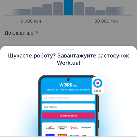
9 000 грн
30 000 грн
Докладніше
Шукаєте роботу? Завантажуйте застосунок
Work.ua!
Українська
Ресурси
Контакти
Про нас
Кар’єра
Новини Work.ua
Допомога
Умови використання