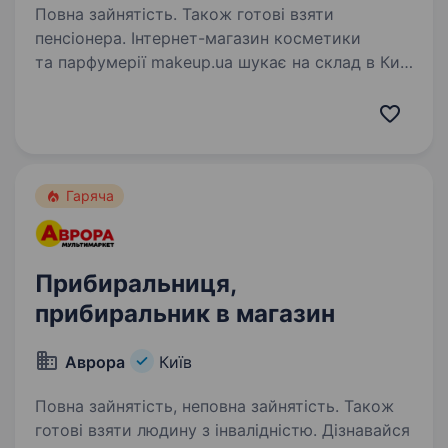
Повна зайнятість. Також готові взяти
пенсіонера. Інтернет-магазин косметики
та парфумерії makeup.ua шукає на склад в Київ
прибиральницю. Вимоги: Досвід роботи
прибиральницею буде плюсом. Бажання
працювати. Графік роботи: Графік роботи:
Денні зміни 3 дні…
Гаряча
Прибиральниця,
прибиральник в магазин
Аврора
Київ
Повна зайнятість, неповна зайнятість. Також
готові взяти людину з інвалідністю. Дізнавайся