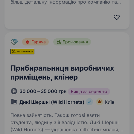
більш детальну інформацію про компанію та
відгукуйся на вакансії за посиланням:
robota.avrora.ua
https://telegram.me/Avrora_HC_bot Запрошуємо
в команду прибиральника (-цю) Вакансія
відкрита: …
Гаряча
Бронювання
Прибиральниця виробничих
приміщень, клінер
30 000 – 35 000 грн
Вища за середню
Дикі Шершні (Wild Hornets)
Київ
Повна зайнятість. Також готові взяти
студента, людину з інвалідністю. Дикі Шершні
(Wild Hornets) — українська miltech-компанія,