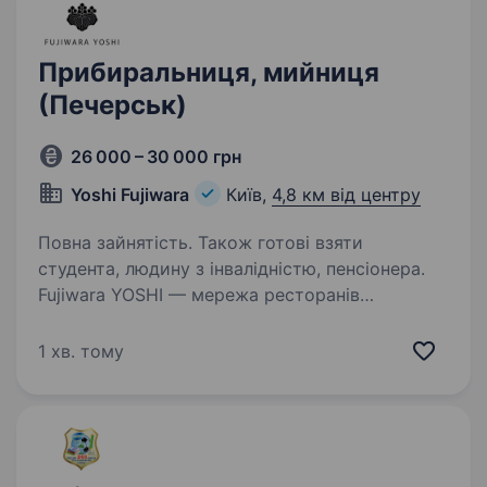
Прибиральниця, мийниця
(Печерськ)
26 000 – 30 000 грн
Yoshi Fujiwara
Київ,
4,8 км від центру
Повна зайнятість. Також готові взяти
студента, людину з інвалідністю, пенсіонера.
Fujiwara YOSHI — мережа ресторанів
авторської японської кухні в Києві.
Ми створюємо унікальний гастрономічний
1 хв. тому
досвід для наших гостей, поєднуючи високу
якість сервісу, автентичні смаки та сучасний
підхід до ресторанного…