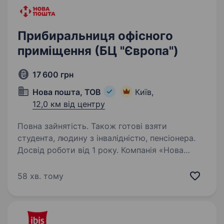
Прибиральниця офісного
приміщення (БЦ "Європа")
17 600 грн
Нова пошта, ТОВ
Київ,
12,0 км від центру
Повна зайнятість. Також готові взяти
студента, людину з інвалідністю, пенсіонера.
Досвід роботи від 1 року. Компанія «Нова
Пошта» — лідер в сфері експрес-доставки
по Україні. Наша команда постійно зростає, і
58 хв. тому
зараз ми шукаємо «Прибиральницю».
Ми пропонуємо тобі: «білу заробітну плату»,
оплачувані відпустки, лікарняні;…