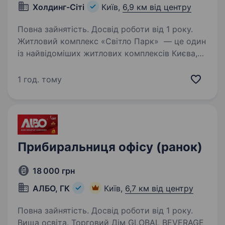
Холдинг-Сіті
Київ,
6,9 км від центру
Повна зайнятість. Досвід роботи від 1 року.
Житловий комплекс «Світло Парк» — це один
із найвідоміших житлових комплексів Києва,
розташований в Голосіївському районі біля
ст.м. Видубичі. До складу входять
1 год. тому
висококваліфіковані та досвідчені працівники
в сфері…
Прибиральниця офісу (ранок)
18 000 грн
АЛБО, ГК
Київ,
6,7 км від центру
Повна зайнятість. Досвід роботи від 1 року.
Вища освіта. Торговий Дім GLOBAL BEVERAGE