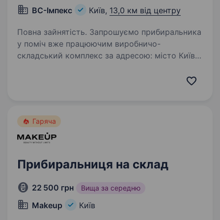
ВC-Імпекс
Київ,
13,0 км від центру
Повна зайнятість. Запрошуємо прибиральника
у поміч вже працюючим виробничо-
складський комплекс за адресою: місто Київ,
вул. Пухівська, 1 А (Троєщина) — можливе
проживання Графік роботи: понеділок-
п'ятниця, 09:00−18:00, з 13 до 14−00…
Гаряча
Прибиральниця на склад
22 500 грн
Вища за середню
Makeup
Київ