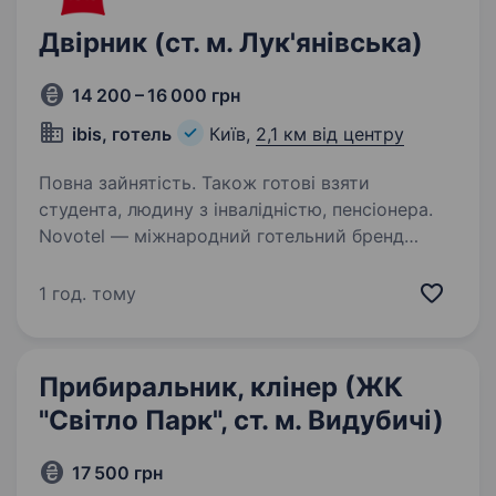
Двірник (ст. м. Лук'янівська)
14 200 – 16 000 грн
ibis, готель
Київ,
2,1 км від центру
Повна зайнятість. Також готові взяти
студента, людину з інвалідністю, пенсіонера.
Novotel — міжнародний готельний бренд
групи Accor, відомий у всьому світі сучасним
підходом до гостинності, високими
1 год. тому
стандартами сервісу та комфортом для
гостей. Novotel Living Kyiv відкриває набір
на вакансію Двірника:…
Прибиральник, клінер (ЖК
"Світло Парк", ст. м. Видубичі)
17 500 грн