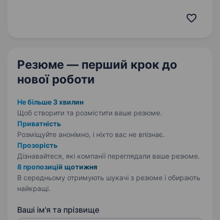
що створює технології, які щодня працюють
на фронті. Наші системи використовуються
підрозділами ЗСУ для протидії ворожим
безпілотникам та захисту інфраструктури…
Резюме — перший крок
до
нової роботи
Не більше 3 хвилин
Щоб створити та розмістити ваше
резюме.
Приватність
Розміщуйте анонімно, і ніхто вас не впізнає.
Прозорість
Дізнавайтеся, які компанії переглядали ваше резюме.
8 пропозицій щотижня
В середньому отримують шукачі з резюме і обирають
найкращі.
Ваші ім'я та прізвище