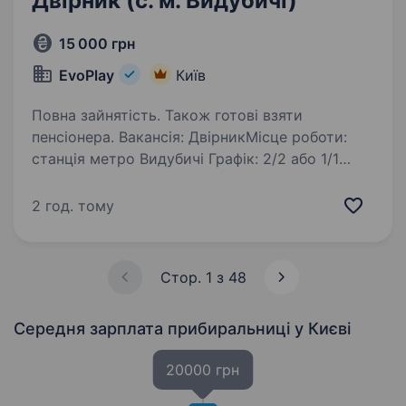
Двірник (с. м. Видубичі)
15 000 грн
EvoPlay
Київ
Повна зайнятість. Також готові взяти
пенсіонера. Вакансія: ДвірникМісце роботи:
станція метро Видубичі Графік: 2/2 або 1/1
з 07:00 до 18:00 Зарплата: 15.000 грн
Обов’язки: прибирання території, вивіз сміття,
2 год. тому
взимку — прибирання снігу. Вимоги:
відповідальність,…
Стор. 1 з 48
Середня зарплата прибиральниці
у Києві
20000 грн