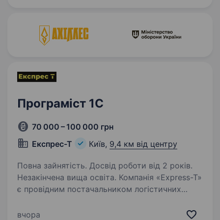
існуючу інфраструктуру, яка…
Програміст 1C
70 000 – 100 000 грн
Експрес-Т
Київ,
9,4 км від центру
Повна зайнятість. Досвід роботи від 2 років.
Незакінчена вища освіта. Компанія «Express-T»
є провідним постачальником логістичних
послуг у місті Київ. Зараз ми шукаємо
Програміста 1С! (Не віддалено!) Вимоги
вчора