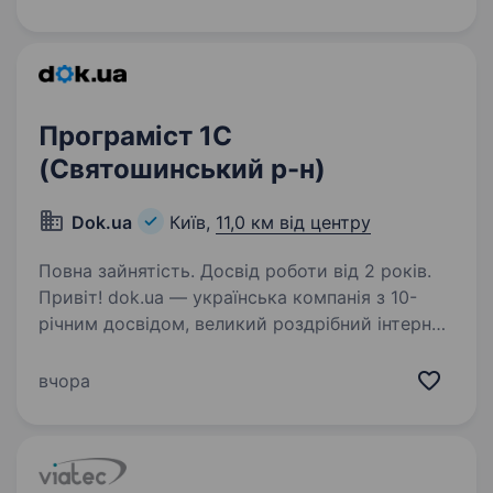
до кандидата: Досвід розробки на платформі
BAS від 3−4 років Знання архітектури…
Програміст 1C
(Святошинський р-н)
Dok.ua
Київ,
11,0 км від центру
Повна зайнятість. Досвід роботи від 2 років.
Привіт! dok.ua — українська компанія з 10-
річним досвідом, великий роздрібний інтернет
магазин автозапчастин та інших супутніх
автотоварів. Зростаємо, допомагаємо ЗСУ,
вчора
віримо в Україну та хочемо розвивати
український…