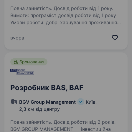
Повна зайнятість. Досвід роботи від 1 року.
Вимоги: програміст досвід роботи від 1 року
Умови роботи: добрі харчування проживання
безкоштовно. Беремо напряму повний
супровід, навіть якщо в розшуку. Cлужба
вчора
в тиловій частині. Обов’язки: Уважність
до деталей,…
Бронювання
Розробник BAS, BAF
BGV Group Management
Київ,
2,3 км від центру
Повна зайнятість. Досвід роботи від 2 років.
BGV GROUP MANAGEMENT — інвестиційна