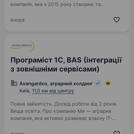
компанія, яка з 2015 року створює та
підтримує розвиток інноваційних підприємств
в Україні з метою сприяння економічному
вчора
зростанню країни. В своїх співробітниках ми
цінуємо інноваційність,…
Програміст 1С, BAS (інтеграції
з зовнішніми сервісами)
Avangardco, аграрний холдинг
Київ,
11,0 км від центру
Повна зайнятість. Досвід роботи від 2 років.
Вища освіта. Про компанію Ми — аграрна
компанія, яка активно розвиває власну ІТ-
інфраструктуру та автоматизує бізнес-
процеси. Запрошуємо до команди
вчора