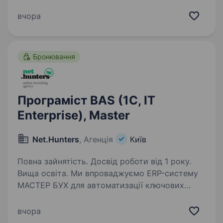
команди програміста 1C (робота в офісі
команії) Обов’язки: Розробка нового та зміна
вчора
існуючого функціонала конфігурацій компанії
на базі УТП/Бухгалтерія;…
Бронювання
Програміст BAS (1C, IT
Enterprise), Master
Net.Hunters
, Агенція
Київ
Повна зайнятість. Досвід роботи від 1 року.
Вища освіта. Ми впроваджуємо ERP-систему
МАСТЕР БУХ для автоматизації ключових
бізнес-процесів підприємства. Поточний етап
передбачає налаштування обліку складу
вчора
та виробництва з повною інтеграцією в