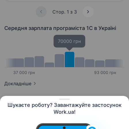
обладнання з нержавіючої сталі для
підприємств харчової,…
Стор. 1 з 3
Середня зарплата програміста 1C
в Україні
70000 грн
37 000 грн
93 000 грн
Докладніше
Шукаєте роботу? Завантажуйте застосунок
Work.ua!
Українська