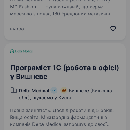
MD Fashion — група компаній, що керує
мережею з понад 160 брендових магазинів
по всій Україні, Центральній Азії та Молдові,
та представляє світові бренди Tommy Hilfiger,
вчора
Calvin Klein, Diesel, Gant, G-Star Raw, Under…
Програміст 1C (робота в офісі)
у Вишневе
Delta Medical
Вишневе (Київська
обл.), шукаємо у Києві
Повна зайнятість. Досвід роботи від 5 років.
Вища освіта. Міжнародна фармацевтична
компанія Delta Medical запрошує до своєї