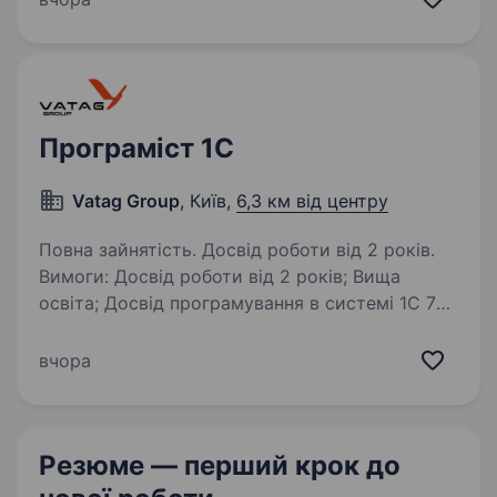
програміста 1С/BAS для розвитку та
підтримки інтеграцій між обліковими
системами…
Програміст 1C
Vatag Group
, Київ,
6,3 км від центру
Повна зайнятість. Досвід роботи від 2 років.
Вимоги: Досвід роботи від 2 років; Вища
освіта; Досвід програмування в системі 1С 77
від 2-х років; Знання компонент
«Бухгалтерській облік», «Оперативний облік»,
вчора
УРБД; Досвід програмування в системах
сімейства…
Резюме — перший крок
до