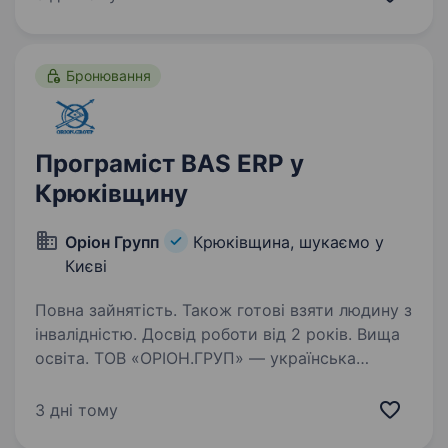
цінностями, енергією та цілями. Ми шукаємо
досвідченого…
Бронювання
Програміст BAS ERP у
Крюківщину
Оріон Групп
Крюківщина, шукаємо у
Києві
Повна зайнятість. Також готові взяти людину з
інвалідністю. Досвід роботи від 2 років. Вища
освіта. ТОВ «ОРІОН.ГРУП» — українська
інжинірингова компанія з понад 30-річним
досвідом, що спеціалізується на проєктуванні,
3 дні тому
виробництві та впровадженні технологічного