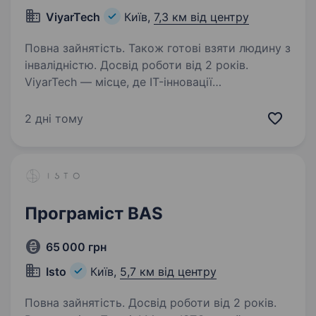
ViyarTech
Київ,
7,3 км від центру
Повна зайнятість. Також готові взяти людину з
інвалідністю. Досвід роботи від 2 років.
ViyarTech — місце, де IT-інновації
зустрічаються з реальним виробництвом.
Ми — продуктова IT-компанія в екосистемі
2 дні тому
Viyar, лідера українського ринку
з виробництва меблевих деталей. Кожна
лінійка нашого коду безпосередньо…
Програміст BAS
65 000 грн
Isto
Київ,
5,7 км від центру
Повна зайнятість. Досвід роботи від 2 років.