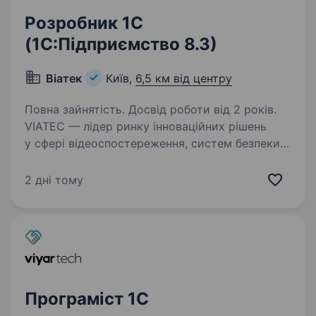
Розробник 1С
(1С:Підприємство 8.3)
Віатек
Київ,
6,5 км від центру
Повна зайнятість. Досвід роботи від 2 років.
VIATEC — лідер ринку інноваційних рішень
у сфері відеоспостереження, систем безпеки
та енергетики. Ми є офіційним представником
продукції світових брендів № 1 та № 2 —
2 дні тому
Hikvision і Dahua, а наш портфель постійно…
Програміст 1С