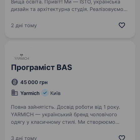
Вища освіта. Привiт! Ми — ISTO, українська
дизайн та архітектурна студія. Реалізовуємо
проєкти в Україні, ОАЕ та Європі, тим самим
наближаємо нашу спільну перемогу,
2 дні тому
розвиваючи український бізнес на
міжнародному ринку та в Україні…
Програміст BAS
45 000 грн
Yarmich
Київ
Повна зайнятість. Досвід роботи від 1 року.
YARMICH — український бренд чоловічого
одягу у класичному стилі. Ми створюємо
не просто речі, а формуємо клуб українських
джентльменів, що об'єднані єдиними
3 дні тому