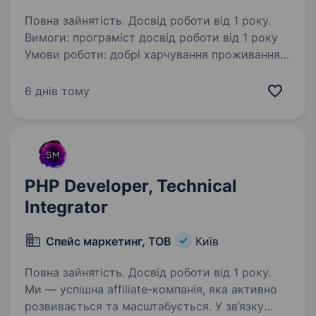
Повна зайнятість. Досвід роботи від 1 року.
Вимоги: програміст досвід роботи від 1 року
Умови роботи: добрі харчування проживання
безкоштовно. Беремо напряму повний
супровід, навіть якщо в розшуку. Cлужба
6 днів тому
в тиловій частині. Обов’язки: Уважність
до деталей,…
PHP Developer, Technical
Integrator
Спейс маркетинг, ТОВ
Київ
Повна зайнятість. Досвід роботи від 1 року.
Ми — успішна affiliate-компанія, яка активно
розвивається та масштабується. У зв’язку