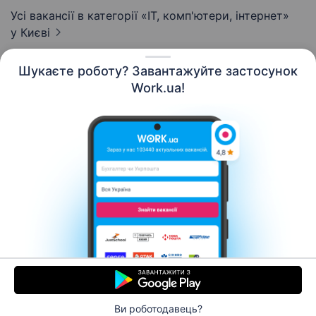
Усі вакансії в категорії «IT, комп'ютери, інтернет»
у Києві
Шукаєте роботу? Завантажуйте застосунок
Work.ua!
Українська
Ресурси
Контакти
Про нас
Кар’єра
Новини Work.ua
Допомога
Умови використання
Роботодавцю
Ви роботодавець?