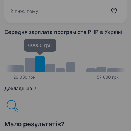
з розширенням команди шукаємо інтегратора,
який підсилить нашу команду та стане
2 тиж. тому
частиною професійного середовищ КИЇВ,
ОФІСНИЙ…
Середня зарплата програміста PHP
в Україні
60000 грн
29 000 грн
157 000 грн
Докладніше
Мало результатів?