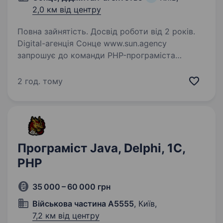
2,0 км від центру
Повна зайнятість. Досвід роботи від 2 років.
Digital-агенція Сонце www.sun.agency
запрошує до команди PHP-програміста
Вимоги: гарні знання PHP, MySQL знання
Framework: Yii2 та або Laravel розуміння
2 год. тому
та використання принципів ООП та патернів
проектування…
Програміст Java, Delphi, 1С,
PHP
35 000 – 60 000 грн
Військова частина А5555
, Київ,
7,2 км від центру