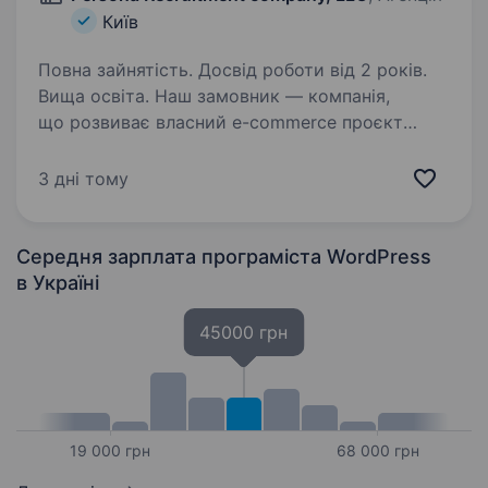
Київ
Повна зайнятість. Досвід роботи від 2 років.
Вища освіта. Наш замовник — компанія,
що розвиває власний e-commerce проєкт
та системно інвестує в розвиток продукту,
автоматизацію бізнес-процесів і покращення
3 дні тому
користувацького досвіду. Ми шукаємо
WordPress Developer, який відповідатиме…
Середня зарплата програміста WordPress
в Україні
45000 грн
19 000 грн
68 000 грн