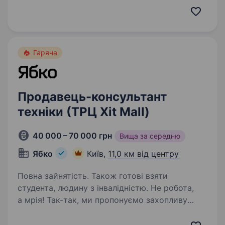
консультанта. Наш магазин розташован по пр-
ту Берестейському 18 недалеко від ст.м.
Політехнічний інститут. Наша робота:
стабільна заробітна…
Гаряча
Продавець-консультант
техніки (ТРЦ Xit Mall)
40 000 – 70 000 грн
Вища за середню
Ябко
Київ,
11,0 км від центру
Повна зайнятість. Також готові взяти
студента, людину з інвалідністю. Не робота,
а мрія! Так-так, ми пропонуємо захопливу
подорож у світ особливої техніки разом
з Ябко. Якщо ти цікавишся технікою, любиш