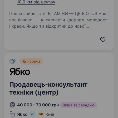
10,0 км від центру
Повна зайнятість. ВІТАМІНИ — ЦЕ BIOTUS Наші
працівники — це експерти здоров’я, молодості
і краси. Якщо ти відкритий до нової
інформації, цікавишся темою спорту,
здорового харчування, краси та молодості,
то запрошуємо долучитися до нашої…
Гаряча
Продавець-консультант
техніки (центр)
40 000 – 70 000 грн
Вища за середню
Ябко
Київ