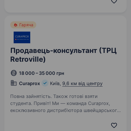
ротової порожнини — від зубних щіток
до ефективної дентальної…
Гаряча
Продавець-консультант (ТРЦ
Retroville)
18 000 – 35 000 грн
Curaprox
Київ,
9,6 км від центру
Повна зайнятість. Також готові взяти
студента. Привіт! Ми — команда Curaprox,
ексклюзивного дистриб’ютора швейцарського
бренду Curaden в Україні. Наша продукція
допомагає людям піклуватися про здоров’я