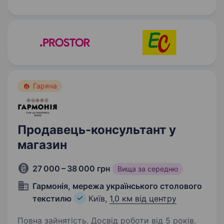
Що ти робитимеш: Допомагатимеш клієнтам
підібрати чохли, захисне…
Гаряча
Продавець-консультант у
магазин
27 000 – 38 000 грн
Вища за середню
Гармонія, мережа українського столового
текстилю
Київ,
1,0 км від центру
Повна зайнятість. Досвід роботи від 5 років.