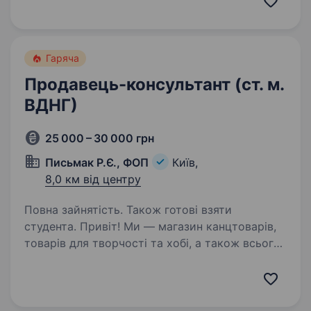
дарувати подарунки та бачити щастя в очах
клієнтів — це перфект метч. Мерщій
надсилай…
Гаряча
Продавець-консультант (ст. м.
ВДНГ)
25 000 – 30 000 грн
Письмак Р.Є., ФОП
Київ,
8,0 км від центру
Повна зайнятість. Також готові взяти
студента. Привіт! Ми — магазин канцтоварів,
товарів для творчості та хобі, а також всього
необхідного для офісу, розташований біля
метро ВДНГ (100м) у Києві. Якщо тобі цікава
робота в дружній команді, де можна
розвиватися…