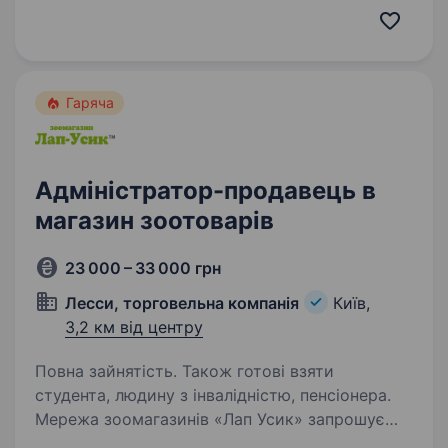
подарунки та бачити щастя в очах клієнтів —
це перфект метч. Мерщій надсилай…
Гаряча
Адміністратор-продавець в
магазин зоотоварів
23 000 – 33 000 грн
Лесси, торговельна компанія
Київ,
3,2 км від центру
Повна зайнятість. Також готові взяти
студента, людину з інвалідністю, пенсіонера.
Мережа зоомагазинів «Лап Усик» запрошує
на роботу адміністратора — продавця-