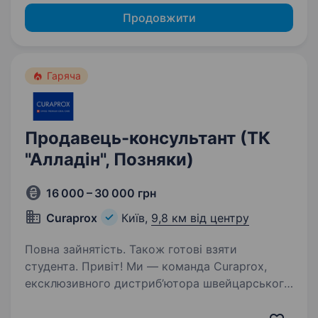
Продовжити
Гаряча
Продавець-консультант (ТК
"Алладін", Позняки)
16 000 – 30 000 грн
Curaprox
Київ,
9,8 км від центру
Повна зайнятість. Також готові взяти
студента. Привіт! Ми — команда Curaprox,
ексклюзивного дистриб’ютора швейцарського
бренду Curaden в Україні. Наша продукція
допомагає людям піклуватися про здоров’я