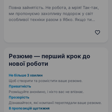
Повна зайнятість. Не робота, а мрія! Так-так,
ми пропонуємо захопливу подорож у світ
особливої техніки разом з Ябко. Якщо ти
цікавишся технікою, любиш дарувати
подарунки та бачити щастя в очах клієнтів —
це перфект метч. Мерщій надсилай…
Резюме — перший крок
до
нової роботи
Не більше 3 хвилин
Щоб створити та розмістити ваше
резюме.
Приватність
Розміщуйте анонімно, і ніхто вас не впізнає.
Прозорість
Дізнавайтеся, які компанії переглядали ваше резюме.
8 пропозицій щотижня