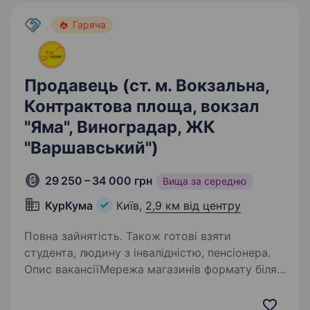
Гаряча
Продавець (ст. м. Вокзальна,
Контрактова площа, вокзал
"Яма", Виноградар, ЖК
"Варшавський")
29 250 – 34 000 грн
Вища за середню
КурКума
Київ,
2,9 км від центру
Повна зайнятість. Також готові взяти
студента, людину з інвалідністю, пенсіонера.
Опис вакансіїМережа магазинів формату біля
дому КУРКУМАНаша основна мета —
це створення комфортних умов для