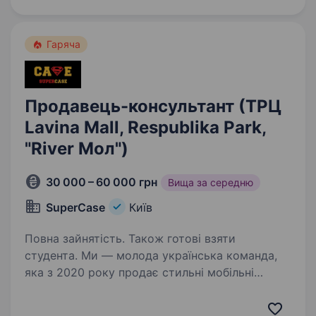
ротової порожнини — від зубних щіток
до ефективної дентальної…
Гаряча
Продавець-консультант (ТРЦ
Lavina Mall, Respublika Park,
"River Мол")
30 000 – 60 000 грн
Вища за середню
SuperСase
Київ
Повна зайнятість. Також готові взяти
студента. Ми — молода українська команда,
яка з 2020 року продає стильні мобільні
аксесуари. Наші острівки працюють у топових
ТРЦ, і ми постійно ростемо.