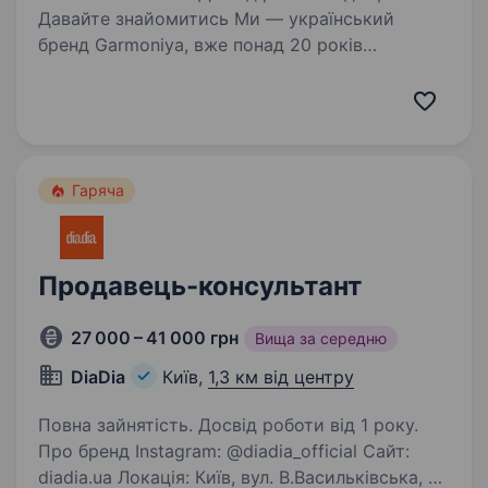
Давайте знайомитись Ми — український
бренд Garmoniya, вже понад 20 років
створюємо преміальний лляний текстиль
з вишивкою. Наші вироби прикрашають
домівки в Україні та за кордоном, а кожна
колекція народжується…
Гаряча
Продавець-консультант
27 000 – 41 000 грн
Вища за середню
DiaDia
Київ,
1,3 км від центру
Повна зайнятість. Досвід роботи від 1 року.
Про бренд Instagram: @diadia_official Сайт:
diadia.ua Локація: Київ, вул. В.Васильківська, 27