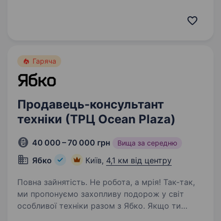
Години роботи: 10:00—21:00 (зимовий період
до 20:00) diadia (діадіа) — український бренд
родом із мальовничого Закарпаття…
Гаряча
Продавець-консультант
техніки (ТРЦ Ocean Plaza)
40 000 – 70 000 грн
Вища за середню
Ябко
Київ,
4,1 км від центру
Повна зайнятість. Не робота, а мрія! Так-так,
ми пропонуємо захопливу подорож у світ
особливої техніки разом з Ябко. Якщо ти
цікавишся технікою, любиш дарувати