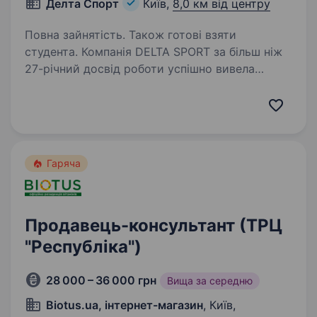
Делта Спорт
Київ,
8,0 км від центру
Повна зайнятість. Також готові взяти
студента. Компанія DELTA SPORT за більш ніж
27-річний досвід роботи успішно вивела
на ринок України понад 10 нових брендів
у сегменті sport та fashion. Сьогодні в нашому
портфелі бренди-лідери свого сегменту: NIKE,
CONVERSE,…
Гаряча
Продавець-консультант (ТРЦ
"Республіка")
28 000 – 36 000 грн
Вища за середню
Biotus.ua, інтернет-магазин
, Київ,