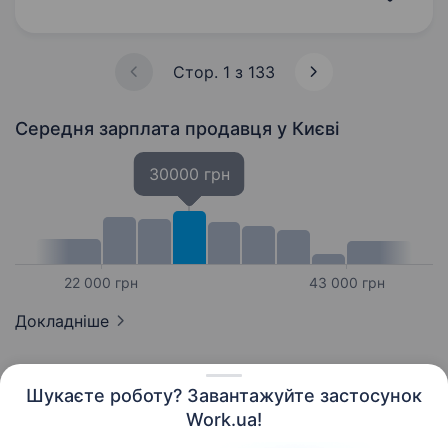
здійснення покупок кожен день
в безпосередній близькості від місця
проживання покупців. Якщо Ви шукаєте…
Стор. 1 з 133
Середня зарплата продавця
у Києві
30000 грн
22 000 грн
43 000 грн
Докладніше
Шукаєте роботу? Завантажуйте застосунок
Work.ua!
Українська