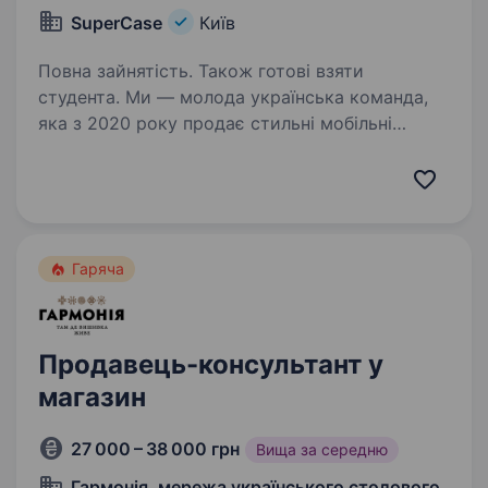
SuperСase
Київ
Повна зайнятість. Також готові взяти
студента. Ми — молода українська команда,
яка з 2020 року продає стильні мобільні
аксесуари. Наші острівки працюють у топових
ТРЦ, і ми постійно ростемо.
Що ти робитимеш: Допомагатимеш клієнтам
підібрати чохли, захисне…
Гаряча
Продавець-консультант у
магазин
27 000 – 38 000 грн
Вища за середню
Гармонія, мережа українського столового