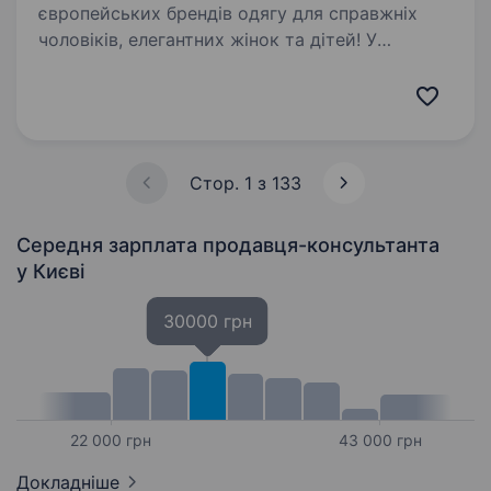
європейських брендів одягу для справжніх
чоловіків, елегантних жінок та дітей! У
всеукраїнській мережі представлено
всесвітньо відомі бренди Lerros, RoyRobson!
ТД«МАNN» запрошує у свою команду…
Стор. 1 з 133
Середня зарплата продавця-консультанта
у Києві
30000 грн
22 000 грн
43 000 грн
Докладніше