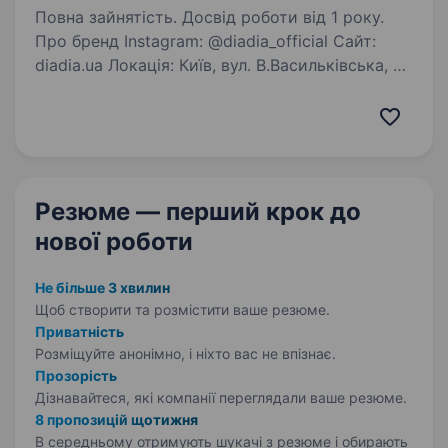
Повна зайнятість. Досвід роботи від 1 року.
Про бренд Instagram: @diadia_official Сайт:
diadia.ua Локація: Київ, вул. В.Васильківська, 27
Години роботи: 10:00—21:00 (зимовий період
до 20:00) diadia (діадіа) — український бренд
родом із мальовничого Закарпаття…
Резюме — перший крок
до
нової роботи
Не більше 3 хвилин
Щоб створити та розмістити ваше
резюме.
Приватність
Розміщуйте анонімно, і ніхто вас не впізнає.
Прозорість
Дізнавайтеся, які компанії переглядали ваше резюме.
8 пропозицій щотижня
В середньому отримують шукачі з резюме і обирають