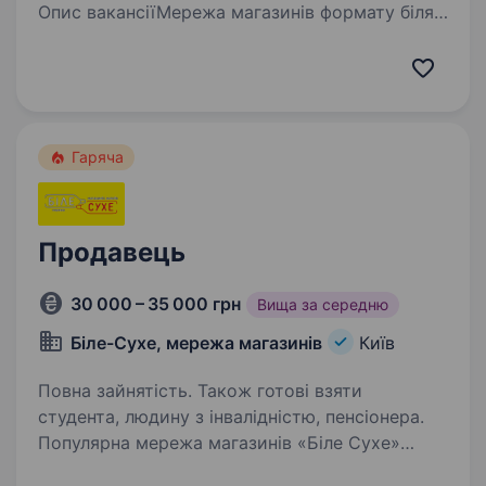
Опис вакансіїМережа магазинів формату біля
дому КУРКУМАНаша основна мета —
це створення комфортних умов для
здійснення покупок кожен день
в безпосередній близькості від місця
проживання покупців. Якщо Ви шукаєте…
Гаряча
Продавець
30 000 – 35 000 грн
Вища за середню
Біле-Сухе, мережа магазинів
Київ
Повна зайнятість. Також готові взяти
студента, людину з інвалідністю, пенсіонера.
Популярна мережа магазинів «Біле Сухе»
запрошує на роботу Продавців-консультантів.