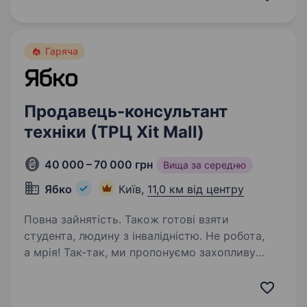
ту Берестейському 18 недалеко від ст.м.
Політехнічний інститут. Наша робота:
стабільна заробітна…
Гаряча
Продавець-консультант
техніки (ТРЦ Xit Mall)
40 000 – 70 000 грн
Вища за середню
Ябко
Київ,
11,0 км від центру
Повна зайнятість. Також готові взяти
студента, людину з інвалідністю. Не робота,
а мрія! Так-так, ми пропонуємо захопливу
подорож у світ особливої техніки разом
з Ябко. Якщо ти цікавишся технікою, любиш
дарувати подарунки та бачити щастя в очах