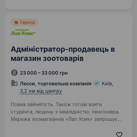
це перфект метч. Мерщій надсилай…
Гаряча
Адміністратор-продавець в
магазин зоотоварів
23 000 – 33 000 грн
Лесси, торговельна компанія
Київ,
3,2 км від центру
Повна зайнятість. Також готові взяти
студента, людину з інвалідністю, пенсіонера.
Мережа зоомагазинів «Лап Усик» запрошує
на роботу адміністратора — продавця-
консультанта. Наш магазин розташован по пр-