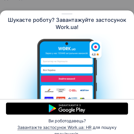
Шукаєте роботу? Завантажуйте застосунок
Work.ua!
Українська
Ресурси
Контакти
Про нас
Кар’єра
Новини Work.ua
Допомога
Умови використання
Роботодавцю
Ви роботодавець?
© 2006–2026 Work.ua. Сервіс пошуку роботи №1 в
Завантажте застосунок Work.ua: HR
для пошуку
Україні.
працівників.