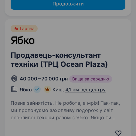
Продовжити
Гаряча
Продавець-консультант
техніки (ТРЦ Ocean Plaza)
40 000 – 70 000 грн
Вища за середню
Ябко
Київ,
4,1 км від центру
Повна зайнятість. Не робота, а мрія! Так-так,
ми пропонуємо захопливу подорож у світ
особливої техніки разом з Ябко. Якщо ти
цікавишся технікою, любиш дарувати
подарунки та бачити щастя в очах клієнтів —