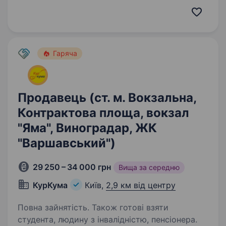
метро ВДНГ (100м) у Києві. Якщо тобі цікава
робота в дружній команді, де можна
розвиватися…
Гаряча
Продавець (ст. м. Вокзальна,
Контрактова площа, вокзал
"Яма", Виноградар, ЖК
"Варшавський")
29 250 – 34 000 грн
Вища за середню
КурКума
Київ,
2,9 км від центру
Повна зайнятість. Також готові взяти
студента, людину з інвалідністю, пенсіонера.