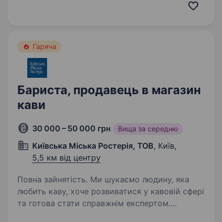
Готові навчити без досвіду! Пропонуємо:
Роботу біля Вашого дому.; Своєчасну виплату
заробітної плати; Гнучкий графік; Допомогу…
Гаряча
Бариста, продавець в магазин
кави
30 000 – 50 000 грн
Вища за середню
Київська Міська Ростерія, ТОВ
, Київ,
5,5 км від центру
Повна зайнятість. Ми шукаємо людину, яка
любить каву, хоче розвиватися у кавовій сфері
та готова стати справжнім експертом.
Що потрібно буде робити:* професійно