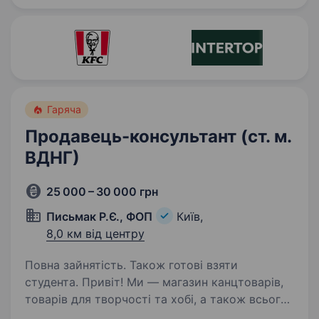
клієнтів — це перфект метч. Мерщій
надсилай…
Гаряча
Продавець-консультант (ст. м.
ВДНГ)
25 000 – 30 000 грн
Письмак Р.Є., ФОП
Київ,
8,0 км від центру
Повна зайнятість. Також готові взяти
студента. Привіт! Ми — магазин канцтоварів,
товарів для творчості та хобі, а також всього
необхідного для офісу, розташований біля