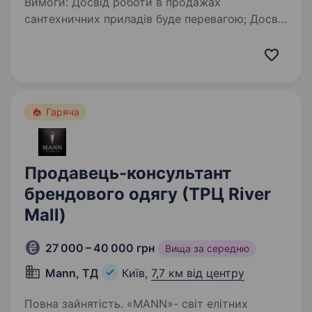
Вимоги: Досвід роботи в продажах
сантехничних приладів буде перевагою; Досвід
роботи з покупцем техніка продажів буде
перевагою; Вміння досягати результату;
Позитивний настрій, бажання рости і
розвиватися…
Гаряча
Продавець-консультант
брендового одягу (ТРЦ River
Mall)
27 000 – 40 000 грн
Вища за середню
Mann, ТД
Київ,
7,7 км від центру
Повна зайнятість. «МАNN»- світ елітних