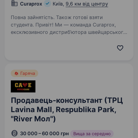
Curaprox
Київ,
9,6 км від центру
Повна зайнятість. Також готові взяти
студента. Привіт! Ми — команда Curaprox,
ексклюзивного дистриб’ютора швейцарського
бренду Curaden в Україні. Наша продукція
допомагає людям піклуватися про здоров’я
ротової порожнини — від зубних щіток
до ефективної дентальної…
Гаряча
Продавець-консультант (ТРЦ
Lavina Mall, Respublika Park,
"River Мол")
30 000 – 60 000 грн
Вища за середню