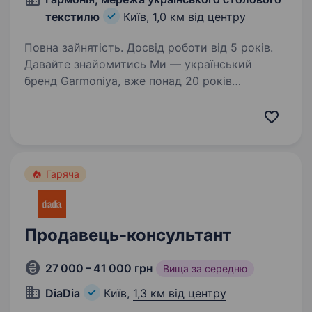
текстилю
Київ,
1,0 км від центру
Повна зайнятість. Досвід роботи від 5 років.
Давайте знайомитись Ми — український
бренд Garmoniya, вже понад 20 років
створюємо преміальний лляний текстиль
з вишивкою. Наші вироби прикрашають
домівки в Україні та за кордоном, а кожна
колекція народжується…
Гаряча
Продавець-консультант
27 000 – 41 000 грн
Вища за середню
DiaDia
Київ,
1,3 км від центру