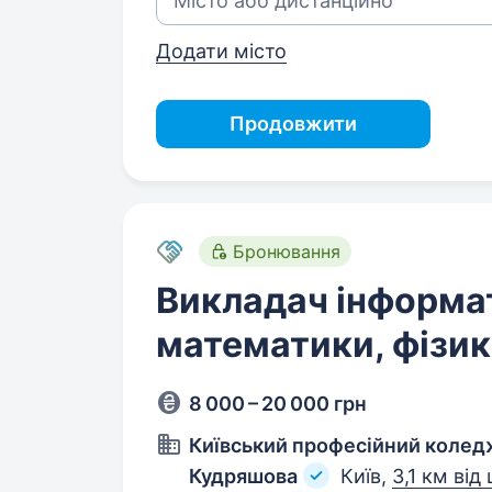
Додати місто
Продовжити
Бронювання
Викладач інформа
математики, фізи
8 000 – 20 000 грн
Київський професійний коледж
Кудряшова
Київ,
3,1 км від