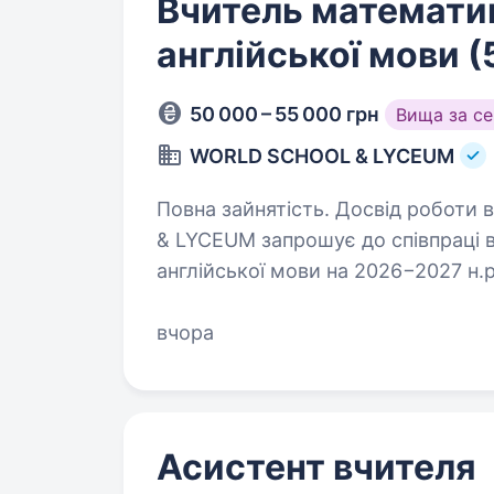
Вчитель математик
англійської мови (
50 000 – 55 000 грн
Вища за с
WORLD SCHOOL & LYCEUM
Повна зайнятість. Досвід роботи від 2 рок
& LYCEUM запрошує до співпраці 
англійської мови на 2026−2027 н.р. Локація: вул. Архипенка,10-Г, ст
Оболонь Ми
вчора
Асистент вчителя