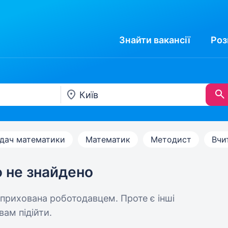
Знайти
вакансії
Роз
дач математики
Математик
Методист
Вчи
ю не знайдено
 прихована роботодавцем. Проте є інші
вам підійти.