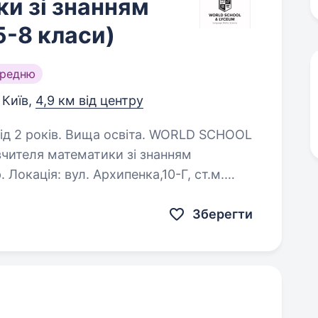
и зі знанням
5-8 класи)
ередню
Київ,
4,9 км від центру
ів. Вища освіта. WORLD SCHOOL
вчителя математики зі знанням
.м.
 пропонуємо: роботу за визнаною міжнародною програмою…
Зберегти