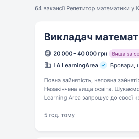
64 вакансії
Репетитор математики у К
Викладач математ
20 000 – 40 000 грн
Вища за с
LA LearningArea
Бровари, 
Повна зайнятість, неповна зайняті
Незакінчена вища освіта. Шукаємо вчителя математики! Навчальний центр
Learning Area запрошує до своєї 
любить свою справу та вміє надихати
педагогічну освіту або досвід…
5 год. тому