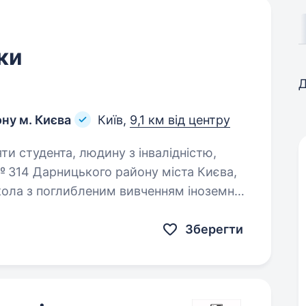
ки
Д
ну м. Києва
Київ,
9,1 км від центру
яти студента, людину з інвалідністю,
кола з поглибленим вивченням іноземної
ьої команди вчителя математики, який
Зберегти