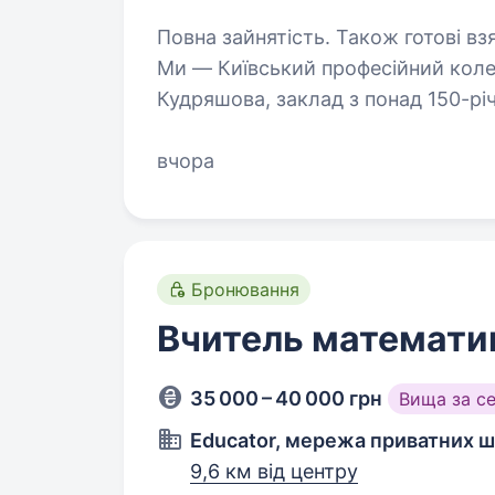
Повна зайнятість. Також готові взяти 
Ми — Київський професійний колед
Кудряшова, заклад з понад 150-річ
з сучасністю, а освіта стає міцн
професіоналів…
вчора
Бронювання
Вчитель математи
35 000 – 40 000 грн
Вища за с
Educator, мережа приватних шк
9,6 км від центру