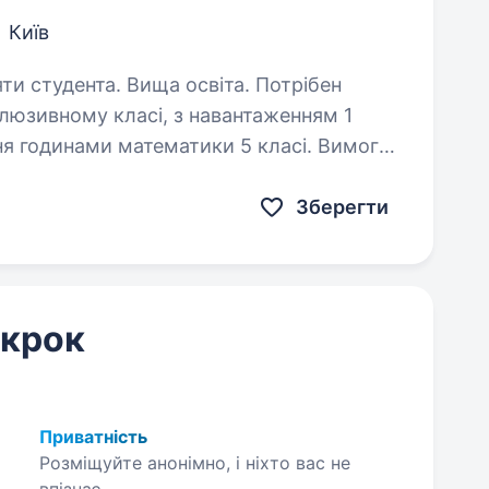
Київ
тудента. Вища освіта. Потрібен
клюзивному класі, з навантаженням 1
одинами математики 5 класі. Вимоги
(дефектолог, логопед) освіта,…
Зберегти
 крок
Приватність
Розміщуйте анонімно, і ніхто вас не