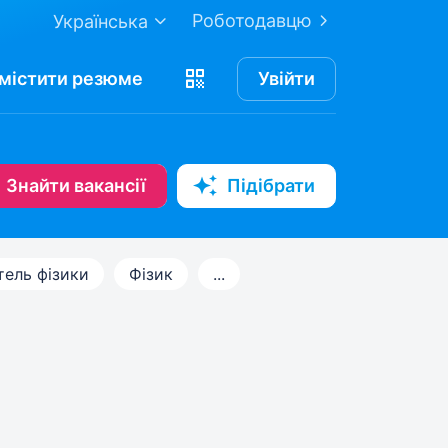
Роботодавцю
Українська
містити
резюме
Увійти
Знайти вакансії
Підібрати
тель фізики
Фізик
...