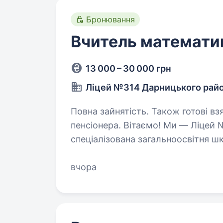
Бронювання
Вчитель математи
13 000 – 30 000 грн
Ліцей №314 Дарницького райо
Повна зайнятість. Також готові вз
пенсіонера. Вітаємо! Ми — Ліцей № 314 Дарницького району міста Києва,
спеціалізована загальноосвітня ш
мови. Запрошуємо до нашої дружн
допомагатиме учням…
вчора