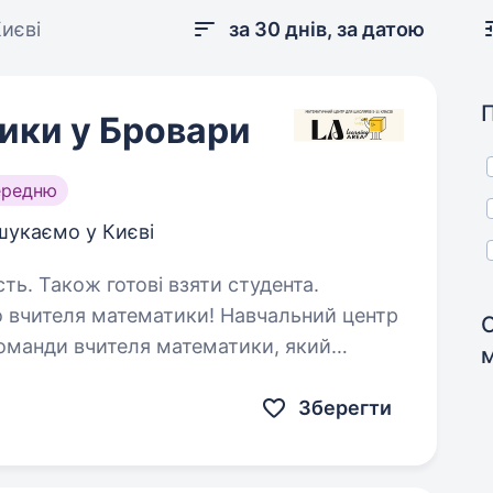
иєві
за 30 днів, за датою
ики у Бровари
ередню
шукаємо у Києві
сть. Також готові взяти студента.
команди вчителя математики, який
 учнів. Ми очікуємо, що ви: маєте
Зберегти