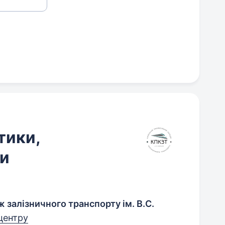
тики,
ки
 залізничного транспорту ім. В.С.
 центру