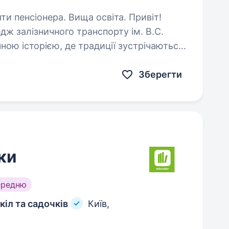
пенсіонера. Вища освіта. Привіт!
ж залізничного транспорту ім. В.С.
ною історією, де традиції зустрічаються
им фундаментом для майбутніх
Зберегти
ки
ередню
іл та садочків
Київ,